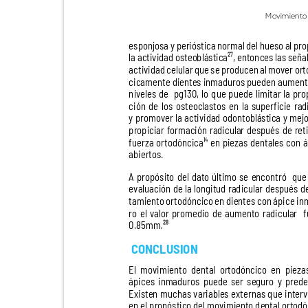
Movimiento
esponjosa y perióstica normal del hueso al pr
la actividad osteoblástica²⁷, entonces las señ
actividad celular que se producen al mover o
cicamente dientes inmaduros pueden aument
niveles de
pg130, lo que puede limitar la p
ción de los osteoclastos en la superficie ra
y promover la actividad odontoblástica y me
propiciar formación radicular después de ret
fuerza ortodóncica¹⁴ en piezas dentales con
abiertos.
A propósito del dato último se encontró
que
evaluación de la longitud radicular después d
tamiento ortodóncico en dientes con ápice i
ro el valor promedio de aumento radicular
0
.85mm.²⁸
CONCLUSION
El movimiento dental ortodóncico en pie
ápices inmaduros puede ser seguro y pred
Existen muchas variables externas que inte
en el pronóstico del movimiento dental orto