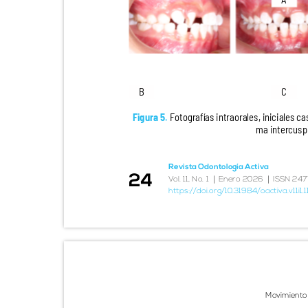
B
C
Figura 5.
Fotografías intraorales, iniciales c
ma intercuspi
Revista Odontología Activa
24
|
|
V
o
l. 11, No. 1
Enero 2026
ISSN 247
https://doi.org/10.31984/oactiva.v11i1
Movimiento