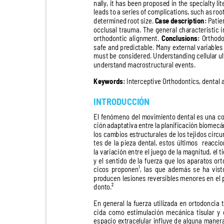
nally, it has been proposed in the specialty 
leads to a series of complications, such as ro
determined root size.
Case description:
Patie
occlusal trauma. The general characteristic i
orthodontic alignment.
Conclusions:
Orthod
safe and predictable. Many external variabl
must be considered. Understanding cellular u
understand macrostructural events.
Keywords:
Interceptive Orthodontics, dental 
INTRODUCCIÓN
El fenómeno del movimiento dental es una 
ción adaptativa entre la planificación biomec
los cambios estructurales de los tejidos cir
tes de la pieza dental, estos últimos
reacci
la variación entre el juego de la magnitud, el
y el sentido de la fuerza que los aparatos o
cicos proponen¹, las que además se ha vi
producen lesiones reversibles menores en el
donto.²
En general la fuerza utilizada en ortodoncia
cida como estimulación mecánica tisular 
espacio extracelular influye de alguna mane