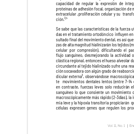
capacidad de regular la expresión de inte
proteínas de adhesión focal, organización de
extracelular ,proliferación celular y su
trans
ción.³
⁴
,
Se sabe que las características de la fuerza u
das en el tratamiento ortodóncico
influyen en 
sultado final del movimiento dental, es así que
zas de alta magnitud hialinizarán los tejidos 
celular por compresión), dificultando el 
flujo sanguíneo, desmejorando la actividad 
clástica regional, entonces el hueso alveolar
circundante al tejido hialinizado sufre una r
ción socavadora con algún grado de reabsorc
dicular externa³, observándose macroscóp
te movimientos
dentales lentos (entre 7-14 
en contraste, fuerzas leves solo reducirán e
sanguíneo lo que consiente un movimiento
macroscópicamente más rápido (2-3días), la
mia leve y la hipoxia transitoria propiciarán
q
células expresen genes que regulen los p
|
V
o
l. 11, No. 1
En