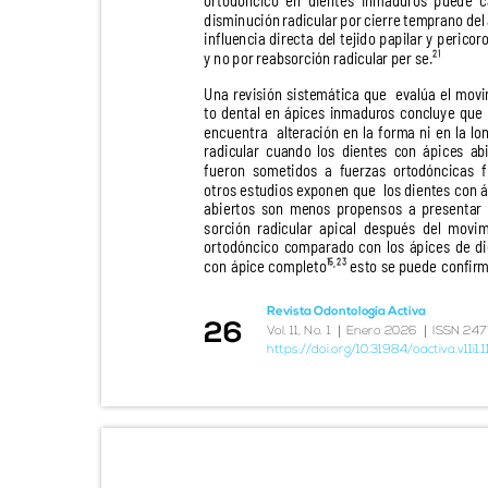
ortodóncico en dientes inmaduros puede
disminución radicular por cierre temprano de
influencia directa del tejido papilar y perico
y no por reabsorción radicular per se.²¹
Una revisión sistemática que
evalúa el mo
to dental en ápices inmaduros concluye qu
encuentra alteración
en la forma ni en la l
radicular cuando los dientes con ápices a
fueron sometidos a fuerzas ortodóncicas f
otros estudios exponen que
los dientes con
abiertos son menos propensos a presenta
sorción radicular apical después del mov
ortodóncico comparado con los ápices de 
con ápice completo¹⁵ ²³ esto se puede confi
,
Revista Odontología Activa
26
|
|
V
o
l. 11, No. 1
Enero 2026
ISSN 247
https://doi.org/10.31984/oactiva.v11i1