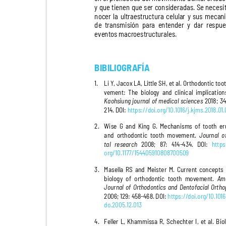
y que tienen que ser consideradas. Se neces
nocer la ultraestructura celular y sus mec
de transmisión para entender y dar resp
eventos macroestructurales.
BIBILIOGRAFÍA
1. Li
Y, Jacox LA, Little SH, et al. Orthodontic t
vement: The biology and clinical implicatio
Kaohsiung journal of medical sciences
2
0
18; 34
214. DOI:
https://doi.org/10.1016/j.kjms.2018.0
2. Wise
G and King G. Mechanisms of tooth e
and orthodontic tooth movement.
Journal 
tal research
2
00
8; 87: 414-434. DOI:
https
org/10.1177/154405910808700509
3. Masella
RS and Meister M. Current concept
biology of orthodontic tooth movement.
Am
Journal of Orthodontics and Dentofacial Ort
2
00
6; 129: 458-468. DOI:
https://doi.org/10.101
do.2005.12.013
4. Feller
L, Khammissa R, Schechter I, et al. Bi