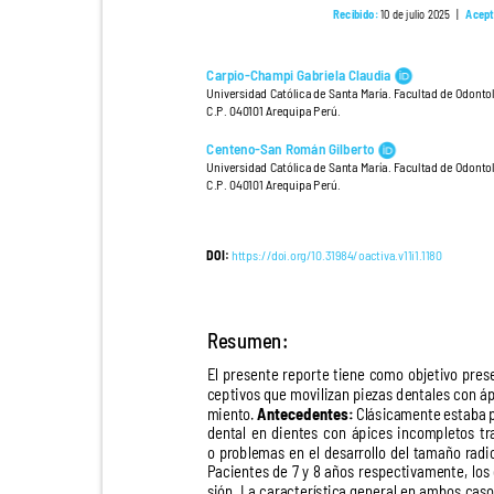
Recibido:
10 de julio 2025
|
Acep
Carpio-Champi Gabriela Claudia
Universidad Católica de Santa María. Facultad de Odonto
C.P. 040101 Arequipa Perú.
Centeno-San Román Gilberto
Universidad Católica de Santa María. Facultad de Odonto
C.P. 040101 Arequipa Perú.
DOI:
https://doi.org/10.31984/oactiva.v11i1.1180
Resumen:
El presente reporte tiene como objetivo pres
ceptivos que movilizan piezas dentales con áp
miento.
Antecedentes:
Clásicamente estaba p
dental en dientes con ápices incompletos t
o problemas en el desarrollo del tamaño rad
Pacientes de 7 y 8 años respectivamente, los
sión. La característica general en ambos caso