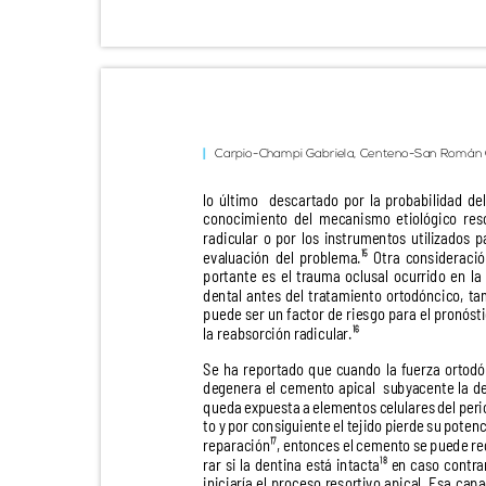
Carpio-Champi Gabriela, Centeno-San Román
lo último
descartado por la probabilidad d
conocimiento del mecanismo etiológico re
radicular o por los instrumentos utilizados 
evaluación del problema.¹⁵ Otra consideraci
portante es el trauma oclusal ocurrido en l
dental antes del tratamiento ortodóncico, 
puede ser un factor de riesgo para el pronós
la reabsorción radicular.¹⁶
Se ha reportado que cuando la fuerza orto
degenera el cemento apical
subyacente la 
queda expuesta a elementos celulares del per
to y por consiguiente el tejido pierde su poten
reparación¹⁷, entonces el cemento se puede r
rar si la dentina está intacta¹⁸ en caso contr
iniciaría el proceso resortivo apical. Esa ca