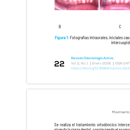
B
C
Figura 1:
Fotografías intraorales, iniciales ca
intercuspid
Revista Odontología Activa
22
|
|
V
o
l. 11, No. 1
Enero 2026
ISSN 247
https://doi.org/10.31984/oactiva.v11i1
Movimiento
Se realiza el tratamiento ortodóncico interc
girando la pieza dental, consiguiendo el aco