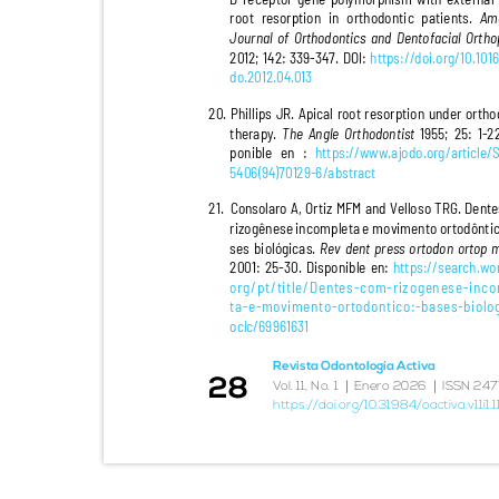
root resorption in orthodontic patients.
Am
Journal of Orthodontics and Dentofacial Ort
2
0
12; 142: 339-347. DOI:
https://doi.org/10.101
do.2012.04.013
20. Phillips JR. Apical root resorption under ort
therapy.
The Angle Orthodontist
1955; 25: 1-2
ponible en :
https://www.ajodo.org/article
5406(94)70129-6/abstract
21. Consolaro
A, Ortiz MFM and Velloso TRG. Den
rizogênese incompleta e movimento ortodônti
ses biológicas.
Rev dent press ortodon ortop
2001: 25-30. Disponible en:
https://search.wo
org/pt/title/Dentes-com-rizogenese-inc
ta-e-movimento-ortodontico:-bases-biol
oclc/69961631
Revista Odontología Activa
28
|
|
V
o
l. 11, No. 1
Enero 2026
ISSN 247
https://doi.org/10.31984/oactiva.v11i1