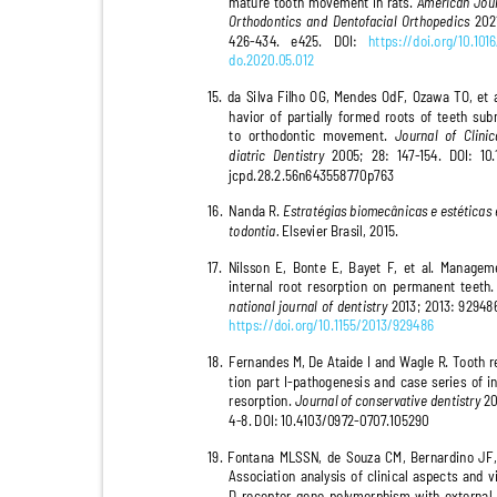
mature tooth movement in rats.
American Jou
Orthodontics and Dentofacial Orthopedics
2
0
2
426-434. e425. DOI:
https://doi.org/10.101
do.2020.05.012
15. da Silva Filho OG, Mendes OdF, Ozawa TO, et
havior of partially formed roots of teeth s
to orthodontic movement.
Journal of Clin
diatric Dentistry
2
00
5; 28: 147-154. DOI: 1
0
jcpd.28.2.56n643558770p763
16. Nanda
R.
Estratégias biomecânicas e estéticas
todontia.
Elsevier Brasil, 2015.
17. Nilsson E, Bonte E, Bayet F, et al. Manag
internal root resorption on permanent teeth
national journal of dentistry
2
0
13; 2
0
13: 92948
https://doi.org/10.1155/2013/929486
18. Fernandes
M, De Ataide I and Wagle R. Tooth
tion part I-pathogenesis and case series of 
resorption.
Journal of conservative dentistry
2
4-8. DOI: 10.4103/0972-0707.105290
19. Fontana MLSSN, de Souza CM, Bernardino JF
Association analysis of clinical aspects and
D receptor gene polymorphism with external