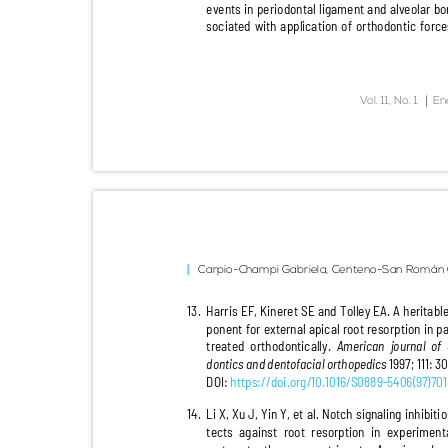
events in periodontal ligament and alveolar 
sociated with application of orthodontic forc
|
V
o
l. 11, No. 1
En
Carpio-Champi Gabriela, Centeno-San Román
13. Harris
EF, Kineret SE and Tolley EA. A herita
ponent for external apical root resorption in 
treated orthodontically.
American journal o
dontics and dentofacial orthopedics
1997; 111: 3
DOI:
https://doi.org/10.1016/S0889-5406(97)7
14. Li
X, Xu J, Yin Y, et al. Notch signaling inhibit
tects against root resorption in experime