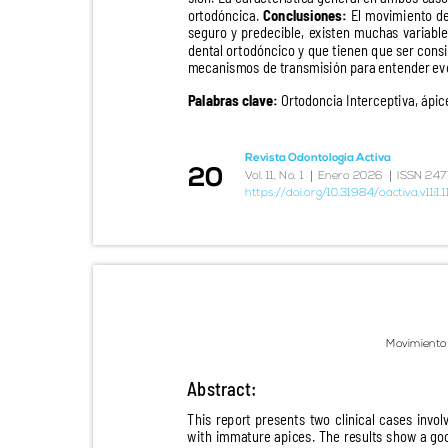
ortodóncica.
Conclusiones:
El movimiento d
seguro y predecible, existen muchas variabl
dental ortodóncico y que tienen que ser consi
mecanismos de transmisión para entender ev
Palabras clave:
Ortodoncia Interceptiva, ápic
Revista Odontología Activa
20
|
|
V
o
l. 11, No. 1
Enero 2026
ISSN 247
https://doi.org/10.31984/oactiva.v11i1
Movimiento
Abstract:
This report presents two clinical cases invo
with immature apices. The results show a go