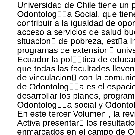
Universidad de Chile tiene un
Odontolog￿￿a Social, que tien
contribuir a la igualdad de op
acceso a servicios de salud bu
situacion￿ de pobreza, est￿a 
programas de extension￿ unive
Ecuador la pol￿￿tica de educa
que todas las facultades llev
de vinculacion￿ con la comuni
de Odontolog￿￿a es el espaci
desarrollar los planes, progra
Odontolog￿￿a social y Odonto
En este tercer Volumen , la re
Activa presentar￿ los resultad
enmarcados en el campo de O