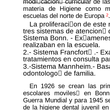
modi￿cacion￿ curricular de la
materia de Higiene como mat
escuelas del norte de Europa
.
2
La proliferaci￿on de este 
tres sistemas de atencion￿ d
Sistema Bonn. - Ex￿amenes 
realizaban en la escuela.
2.- Sistema Francfort￿ .- E
tratamientos en consulta par
3.-Sistema
Mannheim.- Basa
odontologo￿ de familia.
En 1926 se crean las prim
escolares moviles￿ en Bonn,
Guerra Mundial y para 1945 se
de la higiene dental juvenil 