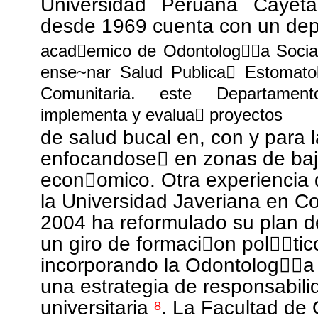
Universidad Peruana Caye
desde 1969 cuenta con un de
acad￿emico de Odontolog￿￿a Social
ense~nar Salud Publica￿ Estomato
Comunitaria. este Departament
implementa y evalua￿ proyectos
de salud bucal en, con y para 
enfocandose￿ en zonas de baj
econ￿omico. Otra experiencia d
la Universidad Javeriana en C
2004 ha reformulado su plan d
un giro de formaci￿on
pol￿￿tic
incorporando la Odontolog￿￿a 
una estrategia de responsabili
universitaria
. La Facultad de
8