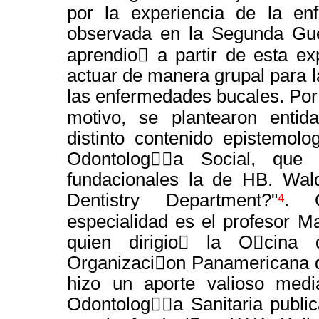
por la experiencia de la en
observada en la Segunda Gu
aprendio￿ a partir de esta ex
actuar de manera grupal para l
las enfermedades bucales. Por
motivo, se plantearon entid
distinto contenido epistemolo
Odontolog￿￿a Social, que 
fundacionales la de HB. Wal
Dentistry Department?"
. 
4
especialidad es el profesor M
quien dirigio￿ la O￿cina
Organizaci￿on Panamericana d
hizo un aporte valioso medi
Odontolog￿￿a Sanitaria public