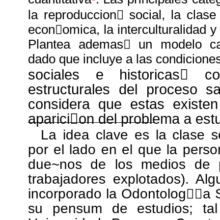
la reproduccion￿ social, la clase
econ￿omica, la interculturalidad y
Plantea ademas￿ un modelo ca
dado que incluye a las condicione
sociales e historicas￿ c
estructurales del proceso s
considera que estas existe
aparici￿on del problema a estu
La idea clave es la clase 
por el lado en el que la perso
due~nos de los medios de p
trabajadores explotados). Al
incorporado la Odontolog￿￿a 
su pensum de estudios; ta