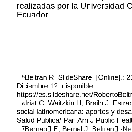
realizadas por la Universidad 
Ecuador.
Beltran R. SlideShare. [Online].; 
5
Diciembre 12. disponible:
https://es.slideshare.net/RobertoBel
Iriat C, Waitzkin H, Breilh J, Est
6
social latinomericana: aportes y de
Salud Publica/ Pan Am J Public Healt
Bernab￿ E, Bernal J, Beltran￿
-Ne
7