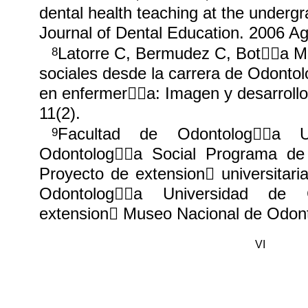
dental health teaching at the undergr
Journal of Dental Education. 2006 Ag
Latorre C, Bermudez C, Bot￿￿a M.
8
sociales desde la carrera de Odontol
en enfermer￿￿a: Imagen y desarroll
11(2).
Facultad de Odontolog￿￿a Un
9
Odontolog￿￿a Social Programa de
Proyecto de extension￿ universitari
Odontolog￿￿a Universidad de C
extension￿ Museo Nacional de Odon
VI