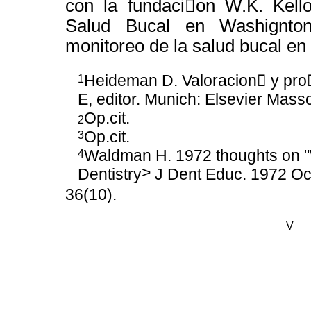
con la fundaci￿on W.K. Kell
Salud Bucal en Washignto
monitoreo de la salud bucal en
Heideman D. Valoracion￿ y pro￿
1
E, editor. Munich: Elsevier Mass
Op.cit.
2
Op.cit.
3
Waldman H. 1972 thoughts on "
4
>
Dentistry
J Dent Educ. 1972 Oc
36(10).
V