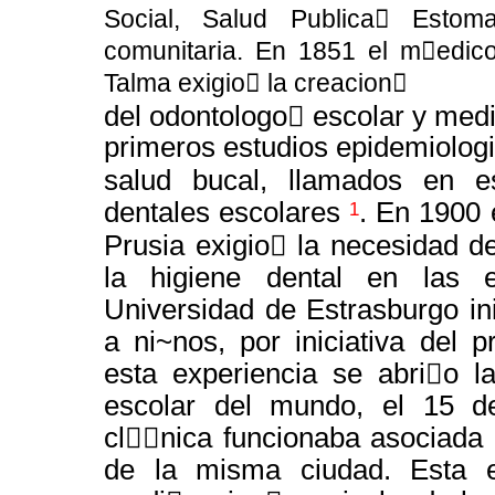
Social, Salud Publica￿ Estom
comunitaria. En 1851 el m￿edico 
Talma exigio￿ la creacion￿
del odontologo￿ escolar y medi
primeros estudios epidemiolog
salud bucal, llamados en 
dentales escolares
. En 1900 
1
Prusia exigio￿ la necesidad 
la higiene dental en las
Universidad de Estrasburgo ini
a ni~nos, por iniciativa del 
esta experiencia se abri￿o l
escolar del mundo, el 15 d
cl￿￿nica funcionaba asociada a
de la misma ciudad. Esta e