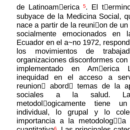
de Latinoam￿erica
. El t￿ermin
5
subyace de la Medicina Social, 
nace a partir de la reuni￿on de u
socialmente emocionados en 
Ecuador en el a~no 1972, respondi
los movimientos de trabajad
organizaciones disconformes con
implementado en Am￿erica L
inequidad en el acceso a serv
reunion￿ abord￿ temas de la ap
sociales a la salud. La
metodol￿ogicamente tiene un 
individual, lo grupal y lo cole
importancia a la metodolog￿￿a 
cuantitativa
. Las principales cat
6