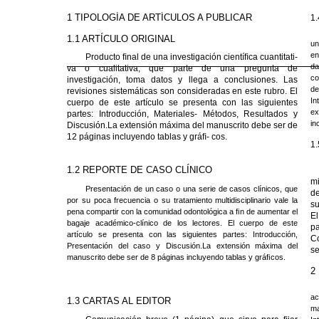
1 TIPOLOGÍA DE ARTÍCULOS A PUBLICAR
1.
1.1 ARTÍCULO ORIGINAL
un
en
Producto ﬁnal de una investigación cientíﬁca cuantitati-
da
va o cualitativa, que parte de una pregunta de
co
investigación, toma datos y llega a conclusiones. Las
de
revisiones sistemáticas son consideradas en este rubro. El
In
cuerpo de este artículo se presenta con las siguientes
e
partes: Introducción, Materiales- Métodos, Resultados y
in
Discusión.La extensión máxima del manuscrito debe ser de
12 páginas incluyendo tablas y gráﬁ- cos.
1.
1.2 REPORTE DE CASO CLÍNICO
mi
Presentación de un caso o una serie de casos clínicos, que
de
por su poca frecuencia o su tratamiento multidisciplinario vale la
su
pena compartir con la comunidad odontológica a ﬁn de aumentar el
El
bagaje
académico-clínico
de los lectores. El cuerpo de este
p
artículo se presenta con las siguientes partes: Introducción,
C
Presentación del caso y Discusión.La extensión máxima del
se
manuscrito debe ser de 8 páginas incluyendo tablas y gráﬁcos.
2
ac
1.3 CARTAS AL EDITOR
ma