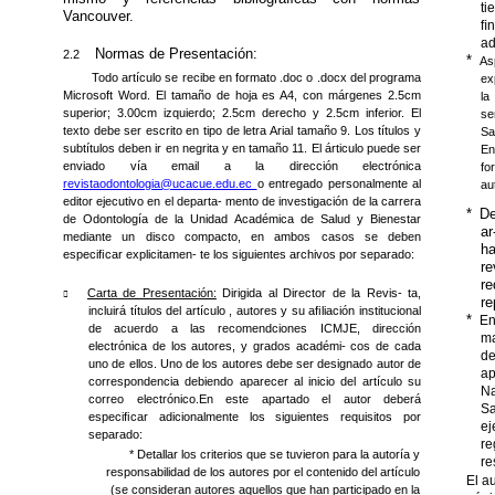
ti
Vancouver.
ﬁn
ad
Normas de Presentación:
2.2
*
As
Todo artículo se recibe en formato .doc o .docx del programa
ex
Microsoft Word. El tamaño de hoja es A4, con márgenes 2.5cm
la
superior; 3.00cm izquierdo; 2.5cm derecho y 2.5cm inferior. El
se
texto debe ser escrito en tipo de letra Arial tamaño 9. Los títulos y
Sa
subtítulos deben ir en negrita y en tamaño 11. El árticulo puede ser
En
enviado vía email a la dirección electrónica
fo
revistaodontologia@ucacue.edu.ec
o entregado personalmente al
au
editor ejecutivo en el departa- mento de investigación de la carrera
*
De
de Odontología de la Unidad Académica de Salud y Bienestar
ar
mediante un disco compacto, en ambos casos se deben
h
especiﬁcar explicitamen- te los siguientes archivos por separado:
r
r
Carta de Presentación:
Dirigida al Director de la Revis- ta,
￿
re
incluirá títulos del artículo , autores y su aﬁliación institucional
*
En
de acuerdo a las recomendciones ICMJE, dirección
ma
electrónica de los autores, y grados académi- cos de cada
de
uno de ellos. Uno de los autores debe ser designado autor de
ap
correspondencia debiendo aparecer al inicio del artículo su
N
correo electrónico.En este apartado el autor deberá
S
especiﬁcar adicionalmente los siguientes requisitos por
ej
separado:
re
* Detallar los criterios que se tuvieron para la autoría y
re
responsabilidad de los autores por el contenido del artículo
El a
(se consideran autores aquellos que han participado en la