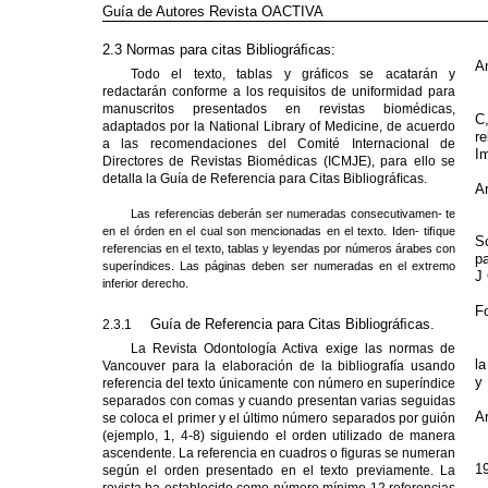
Guía de Autores Revista OACTIVA
2.3 Normas para citas Bibliográﬁcas:
Ar
Todo el texto, tablas y gráﬁcos se acatarán y
redactarán conforme a los requisitos de uniformidad para
manuscritos presentados en revistas biomédicas,
C
adaptados por la National Library of Medicine, de acuerdo
re
a las recomendaciones del Comité Internacional de
Im
Directores de Revistas Biomédicas (ICMJE), para ello se
detalla la Guía de Referencia para Citas Bibliográﬁcas.
Ar
Las referencias deberán ser numeradas consecutivamen- te
en el órden en el cual son mencionadas en el texto. Iden- tiﬁque
S
referencias en el texto, tablas y leyendas por números árabes con
pa
superíndices. Las páginas deben ser numeradas en el extremo
J 
inferior derecho.
Fo
Guía de Referencia para Citas Bibliográﬁcas.
2.3.1
La Revista Odontología Activa exige las normas de
l
Vancouver para la elaboración de la bibliografía usando
y
referencia del texto únicamente con número en superíndice
separados con comas y cuando presentan varias seguidas
Ar
se coloca el primer y el último número separados por guión
(ejemplo, 1,
4-8)
siguiendo el orden utilizado de manera
ascendente. La referencia en cuadros o ﬁguras se numeran
1
según el orden presentado en el texto previamente. La