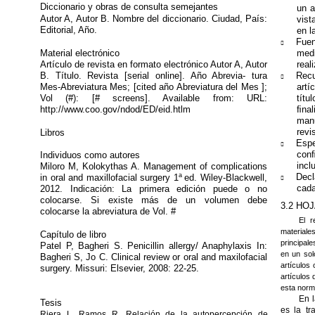
Diccionario y obras de consulta semejantes
un a
Autor A, Autor B. Nombre del diccionario. Ciudad, País:
vist
Editorial, Año.
en l
Fue
￿
Material electrónico
medi
Artículo de revista en formato electrónico Autor A, Autor
real
B. Título. Revista [serial online]. Año Abrevia- tura
Recu
￿
Mes-Abreviatura
Mes; [cited año Abreviatura del Mes ];
art
Vol (#): [# screens]. Available from: URL:
títu
http://www.coo.gov/ndod/ED/eid.htlm
ﬁna
man
revi
Libros
Espe
￿
con
Individuos como autores
incl
Miloro M, Kolokythas A. Management of complications
a
Decl
in oral and maxillofacial surgery 1
ed.
Wiley-Blackwell,
￿
cada
2012. Indicación: La primera edición puede o no
colocarse. Si existe más de un volumen debe
3.2 HO
colocarse la abreviatura de Vol. #
El r
materiale
Capítulo de libro
principal
Patel P, Bagheri S. Penicillin allergy/ Anaphylaxis In:
en un sol
Bagheri S, Jo C. Clinical review or oral and maxilofacial
artículos 
surgery. Missuri: Elsevier, 2008:
22-25.
artículos
esta norm
En l
Tesis
es la tr
Riera L, Ramos R. Relación de la autopercepción de