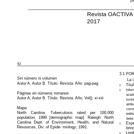
pa
Revista OACTIVA 
2017
82
3.1 PO
Sin número ni volumen
La c
Autor A, Autor B. Título. Revista. Año:
pag-pag.
Títu
￿
Info
￿
Páginas en números romanos
acad
Autor A, Autor B. Título. Revista. Año; Vol():
xi-xiii
tuci
atri
Mapa
corr
North Carolina. Tuberculosis rated per 100,000
teléf
population, 1990 [demographic map]. Raleigh: North
debe 
Carolina Dept. of Environment, Health, and Natural
Espe
￿
Resources, Div. of Epide- miology; 1991.
brin
Limi
￿