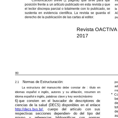
Comunicación breve (1 página) que sirve para ﬁjar
In
posición frente a un artículo publicado en esta revista y que
en
el lector discrepa parcial o totalmente con lo publicado, se
la
sustenta en evidencia cientíﬁca. La revista se guarda el
AC
derecho de la publicación de las cartas al editor.
pu
Revista OACTIVA 
2017
80
Normas de Estructuración:
2.1
po
ad
La estructura del manuscrito debe constar de : título en
rr
idiomas español e inglés, autores y su aﬁliación, resumen en
*
Co
idioma español e inglés, palabras clave y key words(máximo
be
6)
que consten en el buscador de descriptores de
de
ciencias de la salud (DECS) disponibles en el enlace
to
http://decs.bvs.br/
, cuerpo del artículo con sus
de
respectivas secciones dependien- do del tipo del
au
mismo y referencias bibliográﬁcas con normas