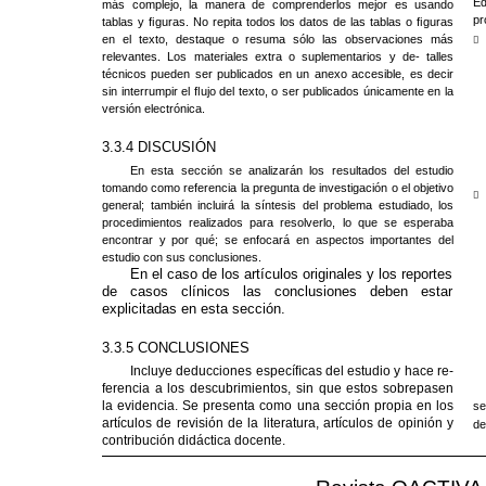
Ed
más complejo, la manera de comprenderlos mejor es usando
pr
tablas y ﬁguras. No repita todos los datos de las tablas o ﬁguras
en el texto, destaque o resuma sólo las observaciones más
￿
relevantes. Los materiales extra o suplementarios y de- talles
técnicos pueden ser publicados en un anexo accesible, es decir
sin interrumpir el ﬂujo del texto, o ser publicados únicamente en la
versión electrónica.
3.3.4 DISCUSIÓN
En esta sección se analizarán los resultados del estudio
tomando como referencia la pregunta de investigación o el objetivo
￿
general; también incluirá la síntesis del problema estudiado, los
procedimientos realizados para resolverlo, lo que se esperaba
encontrar y por qué; se enfocará en aspectos importantes del
estudio con sus conclusiones.
En el caso de los artículos originales y los reportes
de casos clínicos las conclusiones deben estar
explicitadas en esta sección.
3.3.5 CONCLUSIONES
Incluye deducciones especíﬁcas del estudio y hace re-
ferencia a los descubrimientos, sin que estos sobrepasen
la evidencia. Se presenta como una sección propia en los
se
artículos de revisión de la literatura, artículos de opinión y
de
contribución didáctica docente.