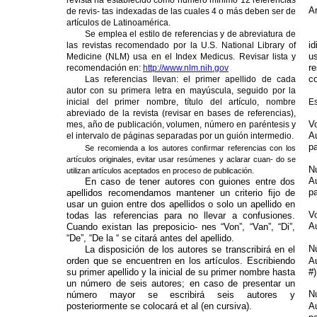
revista ha establecido como número mínimo 12 referencias
Ar
de revis- tas indexadas de las cuales 4 o más deben ser de
artículos de Latinoamérica.
Se emplea el estilo de referencias y de abreviatura de
id
las revistas recomendado por la U.S. National Library of
us
Medicine (NLM) usa en el Index Medicus. Revisar lista y
r
recomendación en:
http://www.nlm.nih.gov
co
Las referencias llevan: el primer apellido de cada
autor con su primera letra en mayúscula, seguido por la
inicial del primer nombre, título del artículo, nombre
Es
abreviado de la revista (revisar en bases de referencias),
V
mes, año de publicación, volumen, número en paréntesis y
A
el intervalo de páginas separadas por un guión intermedio.
pa
Se recomienda a los autores conﬁrmar referencias con los
artículos originales, evitar usar resúmenes y aclarar cuan- do se
N
utilizan artículos aceptados en proceso de publicación.
Au
En caso de tener autores con guiones entre dos
p
apellidos recomendamos mantener un criterio ﬁjo de
usar un guion entre dos apellidos o solo un apellido en
V
todas las referencias para no llevar a confusiones.
Au
Cuando existan las preposicio- nes “Von”, “Van”, “Di”,
“De”, “De la “ se citará antes del apellido.
N
La disposición de los autores se transcribirá en el
orden que se encuentren en los artículos. Escribiendo
Au
su primer apellido y la inicial de su primer nombre hasta
#
un número de seis autores; en caso de presentar un
N
número mayor se escribirá seis autores y
posteriormente se colocará et al (en cursiva).
A