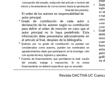
pági
concepción del estudio, redacción del artículo o revisón del
Texto
￿
mismo y levantamiento de correcciones hasta la aprobación
inglé
ﬁnal del documento).
en id
El orden de los autores es responsabilidad de
e ing
autor principal.
refe
*
Grado de contribución de cada autor o
cont
declaración de los autores según su contribución
contr
para deﬁnir el orden de mención en caso que el
Gráﬁ
￿
autor principal no lo haya predeﬁnido. Esta
envi
información debe presentarse adicionalmente en
reso
el artículo al ﬁnal, despúes de la bibliografía.
cuer
*
Quienes por su grado de contribución no puedan ser
form
considerados como autores, pueden ser nombrados en
esta
agradecimientos dado que participaron en la investiga- ción
perm
con ayuda técnica, logística y operativa.
gráﬁ
*
Fuentes de ﬁnanciamiento: que permitieron la reali- zación
se d
del estudio, trabajo o manuscrito. Si no existe
ﬁnanciamiento se deberá especiﬁcar que es asumido
Revista OACTIVA UC Cuenca .