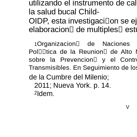
utilizando el instrumento de ca
la salud bucal Child-
OIDP, esta investigaci￿on se e
elaboracion￿ de multiples￿ est
Organizacion￿ de Naciones 
1
Pol￿￿tica de la Reunion￿ de Alto 
sobre la Prevencion￿ y el Cont
Transmisibles. En Seguimiento de lo
de la Cumbre del Milenio;
2011; Nueva York. p. 14.
Idem.
2
V