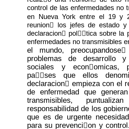
control de las enfermedades no t
en Nueva York entre el 19 y 
reunion￿ los jefes de estado 
declaracion￿ pol￿￿tica sobre la 
enfermedades no transmisibles e
el mundo, preocupandose￿ 
problemas de desarrollo y
sociales y econ￿omicas, p
pa￿￿ses que ellos denomi
declaracion￿ empieza con el r
de enfermedad que generan
transmisibles, puntual
responsabilidad de los gobiern
que es de urgente necesidad
para su prevenci￿on y control