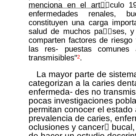
menciona en el art￿￿culo 1
enfermedades renales, bu
constituyen una carga import
salud de muchos pa￿￿ses, y
comparten factores de riesgo
las res- puestas comunes 
transmisibles"
.
2
La mayor parte de sistem
categorizan a la caries dent
enfermeda- des no transmis
pocas investigaciones pobl
permitan conocer el estado 
prevalencia de caries, enfe
oclusiones y cancer￿ bucal, 
de hacer un estudio descript