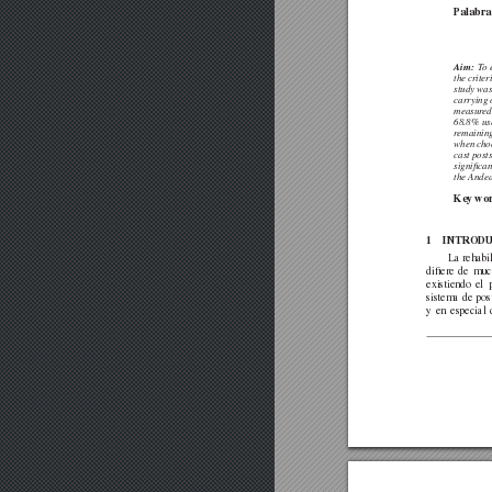
Palabra
Aim:
T
o 
the
criter
study
wa
carrying 
measur
ed
68.8%
us
r
emainin
when
c
ho
cast
post
signiﬁcan
the Andea
Key
wo
1
INTR
OD
La
rehabi
diﬁere
de
muc
existiendo
el
sistema
de
pos
y
en
especial