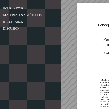
INTRODUCCIÓN
MATERIALES Y MÉTODOS
RESULTADOS
P
er
ce
DISCUSIÓN
P
e
i
Dav
Objetivo
de los cr
Se realiz
de
Juliac
criterios
chi cuadr
a la
form
un
61
%
tratamien
colados
e
se consid
conocimie