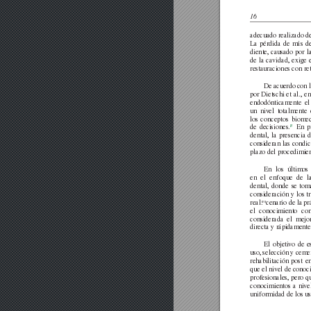
16
adecuado realizado d
La
pérdida
de
más
d
diente,
causado
por
l
de
la
cavidad,
exige
restauraciones con re
De
acuerdo
con l
por
Dietschi
et
al.,
en
endodónticamente
el
un
niv
el
totalmente
los
conceptos
biomec
8
de
decisiones.
En
p
dental,
la
presencia
d
consideran las
condic
plazo del procedimien
En
los
últimos
en
el
enfoque
de
l
dental,
donde
se
tom
consideración
y
los
t
es
real.
cenario de la
pr
el
conocimiento
co
considerada
el
mejo
directa y rápidamente 
El
objeti
vo
de
e
uso,
selección
y
ceme
rehabilitación
post
e
que el ni
vel de conoci
profesionales, pero qu
conocimientos
a
ni
ve
uniformidad de los uso