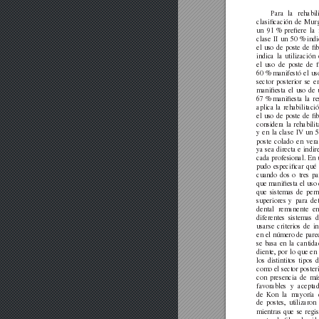
Para
la
rehabil
clasiﬁcación
de
Murg
un
91
%
preﬁere
la
clase
II
un
50
%
indi
el
uso
de
poste
de
ﬁb
indica
la
utilización
el
uso
de
poste
de
60
%
manifestó
el
us
sector
posterior
se
e
maniﬁesta
el
uso
de
67
%
maniﬁesta
la
re
aplica
la
rehabilitaci
el
uso
de
poste
de
ﬁb
considera
la
rehabilit
y
en
la
clase
IV
un
5
poste
colado
en
v
er
ya
sea
directa
e
indir
cada profesional. En
pudo
especiﬁcar
qué
cuando
dos
o
tres
pa
que maniﬁesta el uso
que
sistemas
de
per
superiores
y
para
de
dental
remanente
e
diferentes
sistemas
d
usarse
criterios
de
in
en
el número
de
pare
se
basa
en
la
cantida
diente,
por
lo
que
en
los
distintitos
tipos
d
como el sector poster
con
presencia
de
má
fa
vorables
y
acepta
de
K
on
la
mayoría
de
postes,
utilizaron
mientras
que
se
regis