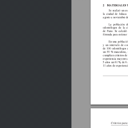
2
MA
TERIALES
Se
realizó
un
es
la
ciudad
de
Juliaca
agosto a noviembre d
La
población
d
odontólogos
de
la
c
de
Puno.
Se
calculó
fórmula para estimar 
En
una
població
y
un
interv
alo
de
co
de
100
odontólogos
un
55
%
masculino,
cumplían
criterios de
experiencia mayores a
5 años
un
61
%,
de 6
11 años de experienci
Criterios para 