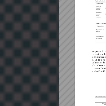
los
postes
intr
rentes
tipos
de
signiﬁcancia
e
sí.
En
la
tabla
utilización
del
y
la inﬂuencia
restauración
ut
la clasiﬁcació