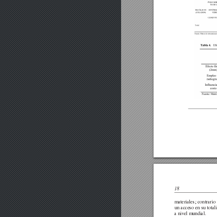
18
materiales;
contrario
un
acceso
en
su
total
a niv
el mundial.