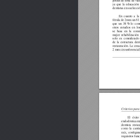
postes de ﬁbra
de vidr
ya
que
la
educación
dentistas
en
su
elecci
En
cuanto
a
la
férula
de
2mm
un
61
que
un
38
%
lo
con
otros
estudios
en
lo
se
basa
en
la
cons
mejor
rehabilitación
solo
es
considerado
de
la
estructura
dent
restauración.
La
crea
2 mm
circunferencia
Criterios para 
El
éxito
endodónticam
dentista
resta
como
la
canti
raíz,
conﬁgura
requisitos func