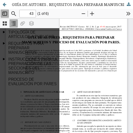
GUÍA DE AUTORES , REQUISITOS PARA PREPARAR MANUSCRITOS Y PROCESO DE EVALUACIÓN POR PARES. V2N2