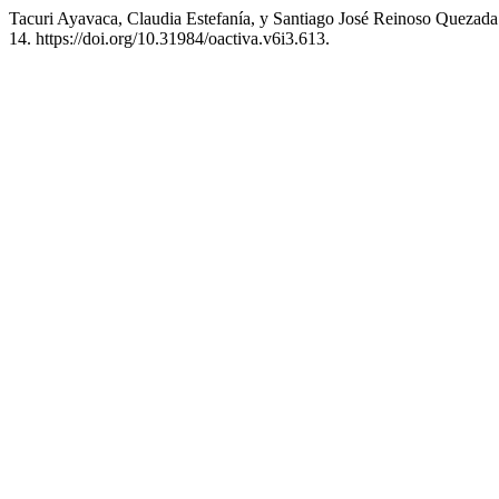
Tacuri Ayavaca, Claudia Estefanía, y Santiago José Reinoso Queza
14. https://doi.org/10.31984/oactiva.v6i3.613.