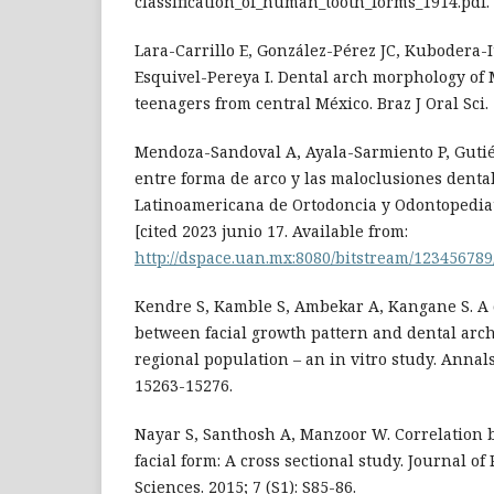
classification_of_human_tooth_forms_1914.pdf.
Lara-Carrillo E, González-Pérez JC, Kubodera-I
Esquivel-Pereya I. Dental arch morphology of
teenagers from central México. Braz J Oral Sci. 2
Mendoza-Sandoval A, Ayala-Sarmiento P, Gutiér
entre forma de arco y las maloclusiones dental
Latinoamericana de Ortodoncia y Odontopediatr
[cited 2023 junio 17. Available from:
http://dspace.uan.mx:8080/bitstream/12345
Kendre S, Kamble S, Ambekar A, Kangane S. A
between facial growth pattern and dental arc
regional population – an in vitro study. Annals 
15263-15276.
Nayar S, Santhosh A, Manzoor W. Correlation
facial form: A cross sectional study. Journal o
Sciences. 2015; 7 (S1): S85-86.