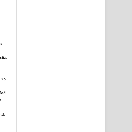
ue
ita:
as y
idad
s
 la