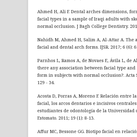
Ahmed H, Ali F. Dental arches dimensions, form
facial types in a sample of Iraqi adults with sk
normal occlusion. J Bagh College Dentistry. 2012
Nahidh M, Ahmed H, Salim A, Al-Attar A. The 
facial and dental arch forms. IJSR. 2017; 6 (6): 6
Parnhos L, Ramos A, de Novaes E, Ávila L, de A
there any association between facial type an
form in subjects with normal occlusion?. Acta S
129 - 34.
Acosta D, Porras A, Moreno F. Relación entre l
facial, los arcos dentarios e incisivos centrale
estudiantes de odontología de la Universidad d
Estomato. 2011; 19 (1): 8-13.
Affur MC, Bessone GG. Biotipo facial en relació