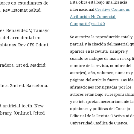
Esta obra está bajo una licencia
riores en estudiantes de
internacional
Creative Commons
i. Rev Estomat Salud.
Atribución-NoComercial-
CompartirIgual 4.0
.
ez-Benavidez V, Tamayo
Se autoriza la reproducción total y
 del arco dental en
parcial, y la citación del material q
mbianas. Rev CES Odont.
aparece en la revista, siempre y
cuando se indique de manera explíc
adora. 1st ed. Madrid:
nombre de la revista, nombre del
autor(es), año, volumen, número y
páginas del artículo fuente. Las ide
tica. 2nd ed. Barcelona:
afirmaciones consignadas por los
autores están bajo su responsabil
y no interpretan necesariamente la
 artificial teeth. New
opiniones y políticas del Consejo
brary. [Online]. [cited
Editorial de la Revista OActiva ni de
Universidad Católica de Cuenca.