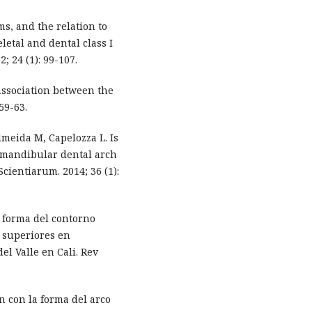
s, and the relation to
eletal and dental class I
; 24 (1): 99-107.
association between the
59-63.
lmeida M, Capelozza L. Is
d mandibular dental arch
cientiarum. 2014; 36 (1):
a forma del contorno
s superiores en
el Valle en Cali. Rev
n con la forma del arco