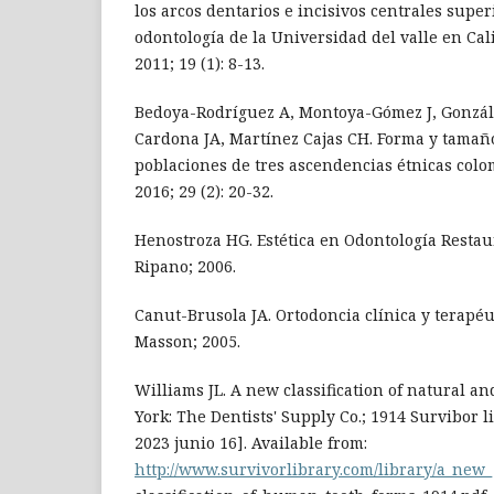
los arcos dentarios e incisivos centrales supe
odontología de la Universidad del valle en Cal
2011; 19 (1): 8-13.
Bedoya-Rodríguez A, Montoya-Gómez J, Gonzál
Cardona JA, Martínez Cajas CH. Forma y tamaño
poblaciones de tres ascendencias étnicas colo
2016; 29 (2): 20-32.
Henostroza HG. Estética en Odontología Restaur
Ripano; 2006.
Canut-Brusola JA. Ortodoncia clínica y terapéu
Masson; 2005.
Williams JL. A new classification of natural and
York: The Dentists' Supply Co.; 1914 Survibor li
2023 junio 16]. Available from:
http://www.survivorlibrary.com/library/a_new_