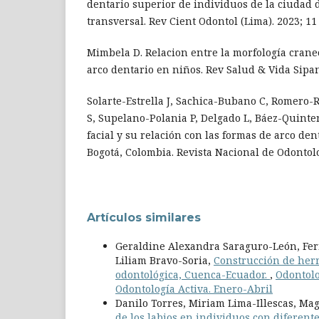
dentario superior de individuos de la ciudad 
transversal. Rev Cient Odontol (Lima). 2023; 11 
Mimbela D. Relacion entre la morfología craneo
arco dentario en niños. Rev Salud & Vida Sipane
Solarte-Estrella J, Sachica-Bubano C, Romero
S, Supelano-Polania P, Delgado L, Báez-Quinter
facial y su relación con las formas de arco de
Bogotá, Colombia. Revista Nacional de Odontolog
Artículos similares
Geraldine Alexandra Saraguro-León, Fer
Liliam Bravo-Soria,
Construcción de herr
odontológica, Cuenca-Ecuador.
,
Odontolog
Odontología Activa. Enero-Abril
Danilo Torres, Miriam Lima-Illescas, Ma
de los labios en individuos con diferente