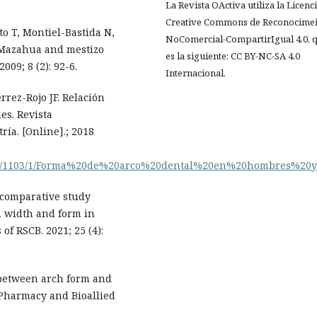
La Revista OActiva utiliza la Licenc
Creative Commons de Reconocimei
to T, Montiel-Bastida N,
NoComercial-CompartirIgual 4.0, 
 Mazahua and mestizo
es la siguiente: CC BY-NC-SA 4.0
009; 8 (2): 92-6.
Internacional.
rez-Rojo JF. Relación
es. Revista
ía. [Online].; 2018
6789/1103/1/Forma%20de%20arco%20dental%20en%20hombres%20
 comparative study
h width and form in
of RSCB. 2021; 25 (4):
 between arch form and
f Pharmacy and Bioallied