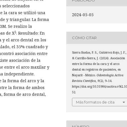
PUBLICADO
s seleccionados
e la cara se utilizó una
2024-05-05
de y triangular. La forma
3M. Se realizo la
2
bas de X
. Resultado: En
CÓMO CITAR
 y el arco dental en los
alado, el 35% cuadrado y
Sierra Ruelas, P. S., Gutiérrez-Rojo, J. F.,
contró asociación entre
& Carrillo-Sierra, J. (2024). Asociación
iste asociación de la
entre la forma de la cara y el arco
ue entre el arco maxilar y
dental en registros de pacientes, en
ma independiente.
Nayarit - México.
Odontología Activa
 la forma del arco y la
Revista Científica
,
9
(2), 9–14.
https://doi.org/10.31984/oactiva.v9i2.1
entre la forma de ambos
52
a, forma de arco dental,
Más formatos de cita
NÚMERO