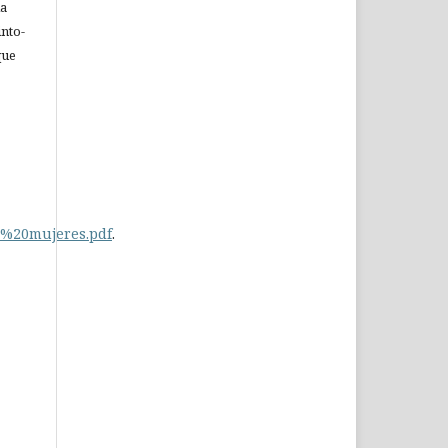
ia
nto-
que
y%20mujeres.pdf
.