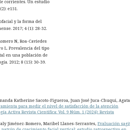
de corrientes. Un estudio
(2): e151.
facial y la forma del
nse. 2017; 4 (1): 28-32.
-Romero N, Roa-Caviedes
o L. Prevalencia del tipo
ntal en una población de
ía. 2012; 8 (15): 30-39.
nanda Katherine Sacoto-Figueroa, Juan José Juca-Chuqui, Agata
amienta para medir el nivel de satisfacción de la atención
ía Activa Revista Científica: Vol. 9 Núm. 1 (2024): Revista
galy Jiménez-Romero, Maribel Llanes-Serrantes,
Evaluación sagi
 patrón de crecimiento facial vertical: estudio retrospectivo en