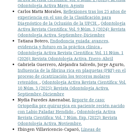
Odontología Activa Mayo. Agosto
Carlos Matta Morales,
Reflexiones tras los 25 años de
experiencia en el uso de la Clasificación para
Diagnóstico de la Oclusión de la UPCH.
,
Odontología
Activa Revista Científica: Vol. 9 Núm. 3 (2024): Revista
Odontología Activa. Septiembre-Diciembre
Tatiana Botero,
Endodoncia guiada: avances,
evidencia y futuro en la práctica clínica
,
Odontología Activa Revista Científica: Vol. 11 Núm. 1
(2026): Revista Odontología Activa. Enero-Abril
Gabriela Guerrero, Alejandra Salcedo, Jorge Agurto,
Influencia de la fibrina rica en plaquetas (PRF) en el
proceso de cicatrización los terceros molares
retenidos.
,
Odontología Activa Revista Científica: Vol.
10 Núm. 3 (2025): Revista Odontología Activa.
Septiembre-Diciembre
Nydia Paredes Amenabar,
Reporte de caso:
Ortopedia pre quirurgica en paciente recién nacido
con Labio Paladar Hendido
,
Odontología Activa
Revista Científica: Vol. 7 Núm. Esp. (2022): Revista
Odontología Activa. Noviembre.
Ebingen Villavicencio-Caparó,
Líneas de