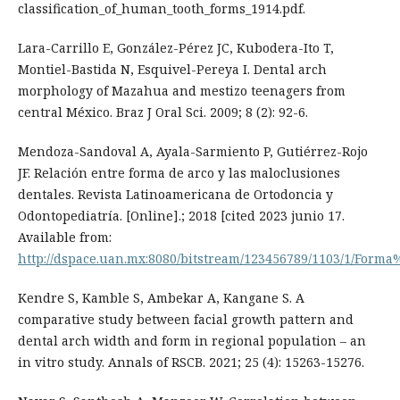
classification_of_human_tooth_forms_1914.pdf.
Lara-Carrillo E, González-Pérez JC, Kubodera-Ito T,
Montiel-Bastida N, Esquivel-Pereya I. Dental arch
morphology of Mazahua and mestizo teenagers from
central México. Braz J Oral Sci. 2009; 8 (2): 92-6.
Mendoza-Sandoval A, Ayala-Sarmiento P, Gutiérrez-Rojo
JF. Relación entre forma de arco y las maloclusiones
dentales. Revista Latinoamericana de Ortodoncia y
Odontopediatría. [Online].; 2018 [cited 2023 junio 17.
Available from:
http://dspace.uan.mx:8080/bitstream/123456789/1103/1/F
Kendre S, Kamble S, Ambekar A, Kangane S. A
comparative study between facial growth pattern and
dental arch width and form in regional population – an
in vitro study. Annals of RSCB. 2021; 25 (4): 15263-15276.