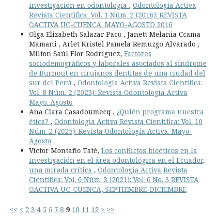
investigación en odontología
,
Odontología Activa
Revista Científica: Vol. 1 Núm. 2 (2016): REVISTA
OACTIVA UC-CUENCA. MAYO-AGOSTO 2016
Olga Elizabeth Salazar Paco , Janett Melania Ccama
Mamani , Arlet Kristel Pamela Remuzgo Alvarado ,
Milton Saúl Flor Rodríguez,
Factores
sociodemográficos y laborales asociados al síndrome
de Burnout en cirujanos dentitas de una ciudad del
sur del Perú
,
Odontología Activa Revista Científica:
Vol. 8 Núm. 2 (2023): Revista Odontología Activa
Mayo. Agosto
Ana Clara Casadoumecq ,
¿Quién programa nuestra
ética?
,
Odontología Activa Revista Científica: Vol. 10
Núm. 2 (2025): Revista Odontología Activa. Mayo-
Agosto
Víctor Montaño Taté,
Los conflictos bioéticos en la
investigación en el área odontológica en el Ecuador,
una mirada crítica
,
Odontología Activa Revista
Científica: Vol. 6 Núm. 3 (2021): Vol. 6 No. 3 REVISTA
OACTIVA UC-CUENCA, SEPTIEMBRE-DICIEMBRE
<<
<
2
3
4
5
6
7
8
9
10
11
12
>
>>