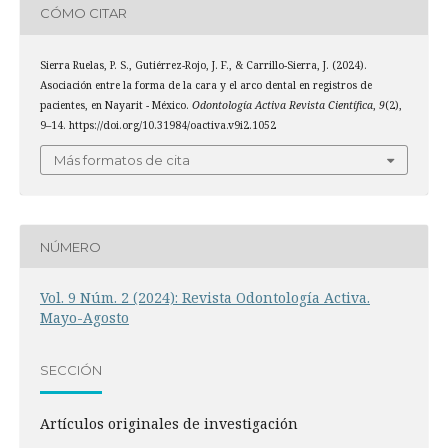
CÓMO CITAR
Sierra Ruelas, P. S., Gutiérrez-Rojo, J. F., & Carrillo-Sierra, J. (2024).
Asociación entre la forma de la cara y el arco dental en registros de
pacientes, en Nayarit - México.
Odontología Activa Revista Científica
,
9
(2),
9–14. https://doi.org/10.31984/oactiva.v9i2.1052
Más formatos de cita
NÚMERO
Vol. 9 Núm. 2 (2024): Revista Odontología Activa.
Mayo-Agosto
SECCIÓN
Artículos originales de investigación