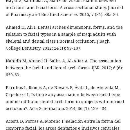
Nayar S, Santhosh A, Manzoor W. Correlation between
arch form and facial form: A cross sectional study. Journal
of Pharmacy and Bioallied Sciences. 2015; 7 (S1): S85-86.
Ahmed H, Ali F. Dental arches dimensions, forms, and the
relation to facial types in a sample of Iraqi adults with
skeletal and dental class I normal occlusion. J Bagh
College Dentistry. 2012; 24 (1): 99-107.
Nahidh M, Ahmed H, Salim A, Al-Attar A. The association
between the facial and dental arch forms. IJSR. 2017; 6 (6):
659-63.
Parnhos L, Ramos A, de Novaes E, Ávila L, de Almeida M,
Capelozza L. Is there any association between facial type
and mandibular dental arch form in subjects with normal
occlusion?. Acta Scientiarum. 2014; 36 (1): 129 - 34.
Acosta D, Porras A, Moreno F. Relación entre la forma del
contorno facial, los arcos dentarios e incisivos centrales