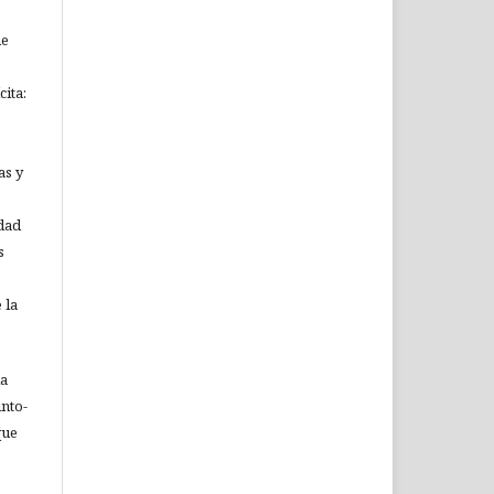
ue
ita:
as y
idad
s
 la
ia
nto-
que