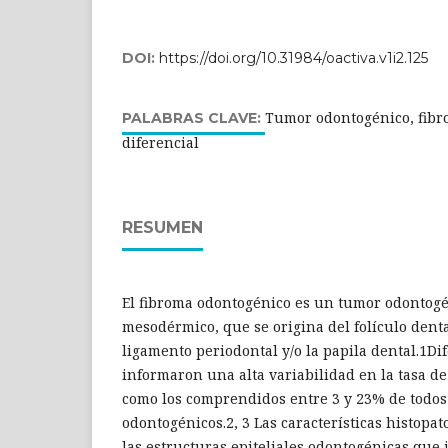
DOI:
https://doi.org/10.31984/oactiva.v1i2.125
Tumor odontogénico, fibr
PALABRAS CLAVE:
diferencial
RESUMEN
El fibroma odontogénico es un tumor odontogé
mesodérmico, que se origina del folículo denta
ligamento periodontal y/o la papila dental.1Di
informaron una alta variabilidad en la tasa de
como los comprendidos entre 3 y 23% de todos
odontogénicos.2, 3 Las características histopa
las estructuras epiteliales odontogénicas que 