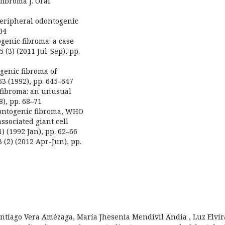
fibroma J. Oral
 peripheral odontogenic
04
genic fibroma: a case
 (3) (2011 Jul-Sep), pp.
genic fibroma of
63 (1992), pp. 645–647
 fibroma: an unusual
8), pp. 68–71
dontogenic fibroma, WHO
ssociated giant cell
1) (1992 Jan), pp. 62–66
 (2) (2012 Apr-Jun), pp.
tiago Vera Amézaga, María Jhesenia Mendivil Andia , Luz Elvir