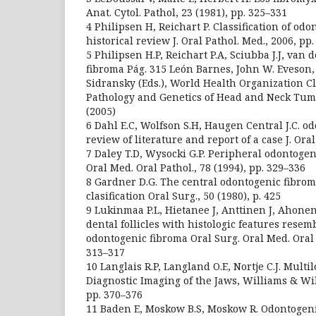
Anat. Cytol. Pathol, 23 (1981), pp. 325–331
4 Philipsen H, Reichart P. Classification of od
historical review J. Oral Pathol. Med., 2006, pp
5 Philipsen H.P, Reichart P.A, Sciubba J.J, van 
fibroma Pág. 315 León Barnes, John W. Eveson,
Sidransky (Eds.), World Health Organization Cl
Pathology and Genetics of Head and Neck Tum
(2005)
6 Dahl E.C, Wolfson S.H, Haugen Central J.C. o
review of literature and report of a case J. Oral
7 Daley T.D, Wysocki G.P. Peripheral odontogen
Oral Med. Oral Pathol., 78 (1994), pp. 329–336
8 Gardner D.G. The central odontogenic fibrom
clasification Oral Surg., 50 (1980), p. 425
9 Lukinmaa P.L, Hietanee J, Anttinen J, Ahone
dental follicles with histologic features rese
odontogenic fibroma Oral Surg. Oral Med. Oral P
313–317
10 Langlais R.P, Langland O.E, Nortje C.J. Mult
Diagnostic Imaging of the Jaws, Williams & Wil
pp. 370–376
11 Baden E, Moskow B.S, Moskow R. Odontogenic