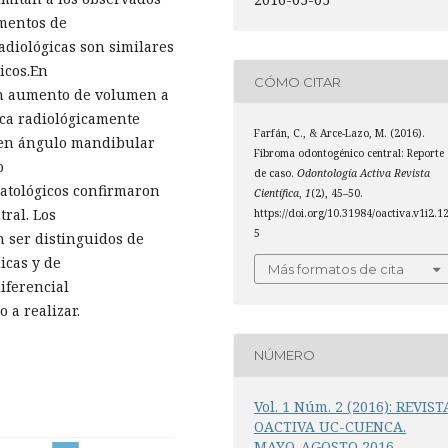
gmentos de
radiológicas son similares
icos.En
CÓMO CITAR
un aumento de volumen a
ica radiológicamente
Farfán, C., & Arce-Lazo, M. (2016).
a en ángulo mandibular
Fibroma odontogénico central: Reporte
o
de caso.
Odontología Activa Revista
patológicos confirmaron
Científica
,
1
(2), 45–50.
ral. Los
https://doi.org/10.31984/oactiva.v1i2.1
5
 ser distinguidos de
icas y de
Más formatos de cita
iferencial
 a realizar.
NÚMERO
Vol. 1 Núm. 2 (2016): REVIST
OACTIVA UC-CUENCA.
MAYO-AGOSTO 2016