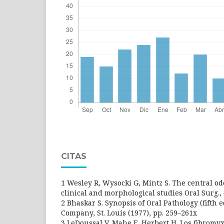
CITAS
1 Wesley R, Wysocki G, Mintz S. The central o
clinical and morphological studies Oral Surg., 
2 Bhaskar S. Synopsis of Oral Pathology (fifth
Company, St. Louis (1977), pp. 259–261x
3 LeDoussal V, Mahe E, Herbert H. Los fibrom