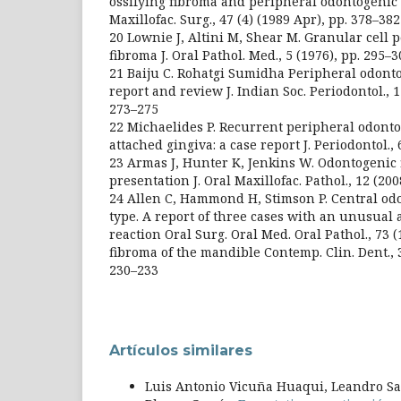
ossifying fibroma and peripheral odontogenic 
Maxillofac. Surg., 47 (4) (1989 Apr), pp. 378–382
20 Lownie J, Altini M, Shear M. Granular cell
fibroma J. Oral Pathol. Med., 5 (1976), pp. 295–3
21 Baiju C. Rohatgi Sumidha Peripheral odonto
report and review J. Indian Soc. Periodontol., 15
273–275
22 Michaelides P. Recurrent peripheral odonto
attached gingiva: a case report J. Periodontol., 
23 Armas J, Hunter K, Jenkins W. Odontogenic
presentation J. Oral Maxillofac. Pathol., 12 (200
24 Allen C, Hammond H, Stimson P. Central o
type. A report of three cases with an unusual a
reaction Oral Surg. Oral Med. Oral Pathol., 73 (
fibroma of the mandible Contemp. Clin. Dent., 3
230–233
Artículos similares
Luis Antonio Vicuña Huaqui, Leandro San