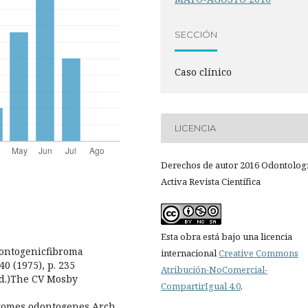
SECCIÓN
Caso clínico
LICENCIA
Derechos de autor 2016 Odontolog
Activa Revista Científica
Esta obra está bajo una licencia
dontogenicfibroma
internacional
Creative Commons
40 (1975), p. 235
Atribución-NoComercial-
 ed.)The CV Mosby
CompartirIgual 4.0
.
yxomes odontogenes Arch.