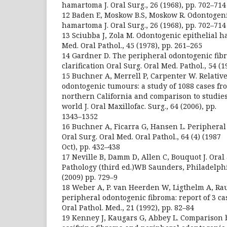
hamartoma J. Oral Surg., 26 (1968), pp. 702–714
12 Baden E, Moskow B.S, Moskow R. Odontogenic
hamartoma J. Oral Surg., 26 (1968), pp. 702–714
13 Sciubba J, Zola M. Odontogenic epithelial 
Med. Oral Pathol., 45 (1978), pp. 261–265
14 Gardner D. The peripheral odontogenic fibr
clarification Oral Surg. Oral Med. Pathol., 54 (1
15 Buchner A, Merrell P, Carpenter W. Relative
odontogenic tumours: a study of 1088 cases fr
northern California and comparison to studies
world J. Oral Maxillofac. Surg., 64 (2006), pp.
1343–1352
16 Buchner A, Ficarra G, Hansen L. Periphera
Oral Surg. Oral Med. Oral Pathol., 64 (4) (1987
Oct), pp. 432–438
17 Neville B, Damm D, Allen C, Bouquot J. Oral
Pathology (third ed.)WB Saunders, Philadelph
(2009) pp. 729–9
18 Weber A, P. van Heerden W, Ligthelm A, Ra
peripheral odontogenic fibroma: report of 3 cas
Oral Pathol. Med., 21 (1992), pp. 82–84
19 Kenney J, Kaugars G, Abbey L. Comparison 