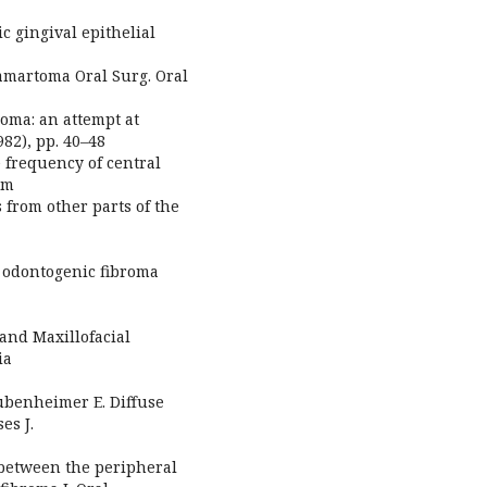
 gingival epithelial
hamartoma Oral Surg. Oral
oma: an attempt at
982), pp. 40–48
 frequency of central
om
 from other parts of the
l odontogenic fibroma
 and Maxillofacial
ia
ubenheimer E. Diffuse
es J.
between the peripheral