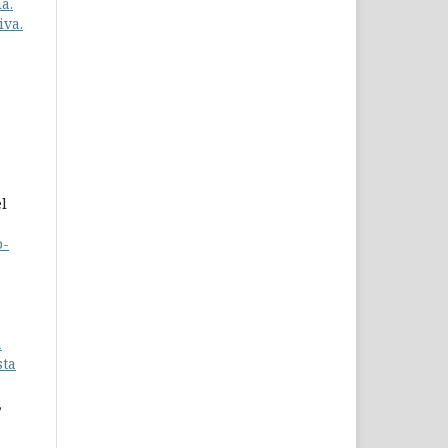
a.
iva.
l
o-
a
sta
,