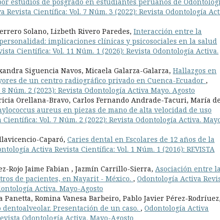
por estudios de posgrado en estudiantes peruanos de Odontologí
a Revista Científica: Vol. 7 Núm. 3 (2022): Revista Odontología Act
errero Solano, Lizbeth Rivero Paredes,
Interacción entre la
 personalidad: implicaciones clínicas y psicosociales en la salud
ista Científica: Vol. 11 Núm. 1 (2026): Revista Odontología Activa.
xandra Siguencia Navos, Micaela Galarza-Galarza,
Hallazgos en
yores de un centro radiográfico privado en Cuenca-Ecuador
,
l. 8 Núm. 2 (2023): Revista Odontología Activa Mayo. Agosto
ricia Orellana-Bravo, Carlos Fernando Andrade-Tacuri, María de
hylococcus aureus en piezas de mano de alta velocidad de uso
 Científica: Vol. 7 Núm. 2 (2022): Revista Odontología Activa. May
llavicencio-Caparó,
Caries dental en Escolares de 12 años de la
ntología Activa Revista Científica: Vol. 1 Núm. 1 (2016): REVISTA
ez-Rojo Jaime Fabian , Jazmín Carrillo-Sierra,
Asociación entre l
stros de pacientes, en Nayarit - México.
,
Odontología Activa Revi
Odontología Activa. Mayo-Agosto
a Panetta, Romina Vanesa Barbeiro, Pablo Javier Pérez-Rodríuez
dentoalveolar. Presentación de un caso.
,
Odontología Activa
 Revista Odontología Activa. Mayo-Agosto