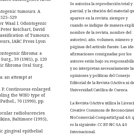
Se autoriza la reproducción total y
parcial, y la citación del material q
ontogenic tumours. A
. 525–529
aparece en la revista, siempre y
der Waal I. Odontogenic
cuando se indique de manera explíc
 Peter Reichart, David
nombre de la revista, nombre del
assification of Tumours.
autor(es), año, volumen, número y
ours, IARC Press Lyon
páginas del artículo fuente. Las ide
dontogenic fibroma: a
afirmaciones consignadas por los
 Surg., 39 (1981), p. 120
autores están bajo su responsabil
ic fibroma Oral Surg.
y no interpretan necesariamente la
opiniones y políticas del Consejo
a: an attempt at
Editorial de la Revista OActiva ni de
n P. Continuous enlarged
Universidad Católica de Cuenca.
mbling the WHO type of
athol., 70 (1990), pp.
La Revista OActiva utiliza la Licenc
Creative Commons de Reconocimei
ilocular radiolucencies
NoComercial-CompartirIgual 4.0, 
kins, Baltimore (1995),
es la siguiente: CC BY-NC-SA 4.0
 gingival epithelial
Internacional.