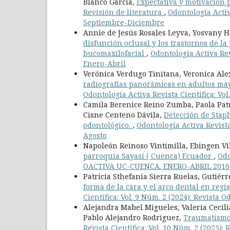
Blanco García,
Expectativa y motivación 
Revisión de literatura
,
Odontología Activ
Septiembre-Diciembre
Annie de Jesús Rosales Leyva, Yosvany H
disfunción oclusal y los trastornos de la
bucomaxilofacial
,
Odontología Activa Rev
Enero-Abril
Verónica Verdugo Tinitana, Veronica Ale
radiografías panorámicas en adultos ma
Odontología Activa Revista Científica: Vo
Camila Berenice Reino Zumba, Paola Pat
Cisne Centeno Dávila,
Detección de Stap
odontológico.
,
Odontología Activa Revista
Agosto
Napoleón Reinoso Vintimilla, Ebingen Vi
parroquia Sayasí ( Cuenca) Ecuador
,
Odo
OACTIVA UC-CUENCA. ENERO-ABRIL 2016
Patricia Sthefania Sierra Ruelas, Gutiérr
forma de la cara y el arco dental en regi
Científica: Vol. 9 Núm. 2 (2024): Revista 
Alejandra Mabel Migueles, Valeria Cecili
Pablo Alejandro Rodriguez,
Traumatismo 
Revista Científica: Vol. 10 Núm. 2 (2025):