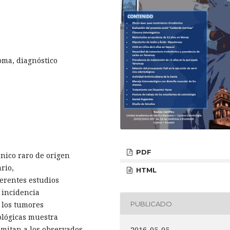
oma, diagnóstico
PDF
nico raro de origen
rio,
HTML
ferentes estudios
 incidencia
PUBLICADO
 los tumores
tológicas muestra
imitan a los observados
2016-05-05