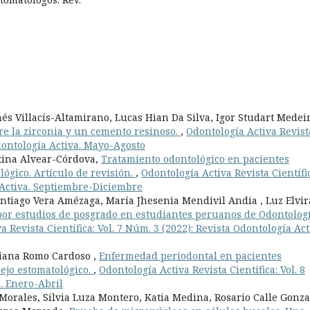
s Villacís-Altamirano, Lucas Hian Da Silva, Igor Studart Medeir
e la zirconia y un cemento resinoso.
,
Odontología Activa Revist
Odontología Activa. Mayo-Agosto
stina Alvear-Córdova,
Tratamiento odontológico en pacientes
lógico. Artículo de revisión.
,
Odontología Activa Revista Científi
a Activa. Septiembre-Diciembre
tiago Vera Amézaga, María Jhesenia Mendivil Andia , Luz Elvir
por estudios de posgrado en estudiantes peruanos de Odontologí
a Revista Científica: Vol. 7 Núm. 3 (2022): Revista Odontología Act
riana Romo Cardoso ,
Enfermedad periodontal en pacientes
nejo estomatológico.
,
Odontología Activa Revista Científica: Vol. 8
a. Enero-Abril
Morales, Silvia Luza Montero, Katia Medina, Rosario Calle Gonza