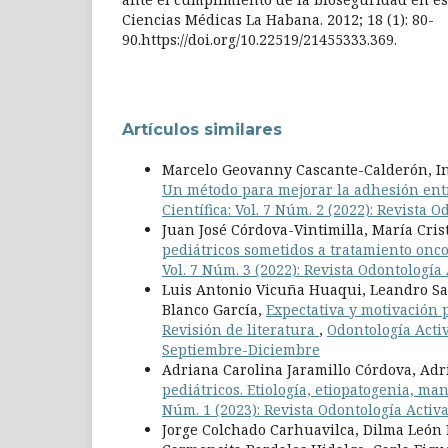
Ciencias Médicas La Habana. 2012; 18 (1): 80-
90.https://doi.org/10.22519/21455333.369.
Artículos similares
Marcelo Geovanny Cascante-Calderón, Iné
Un método para mejorar la adhesión entr
Científica: Vol. 7 Núm. 2 (2022): Revista 
Juan José Córdova-Vintimilla, María Cri
pediátricos sometidos a tratamiento onco
Vol. 7 Núm. 3 (2022): Revista Odontologí
Luis Antonio Vicuña Huaqui, Leandro San
Blanco García,
Expectativa y motivación 
Revisión de literatura
,
Odontología Activ
Septiembre-Diciembre
Adriana Carolina Jaramillo Córdova, Ad
pediátricos. Etiología, etiopatogenia, ma
Núm. 1 (2023): Revista Odontología Activ
Jorge Colchado Carhuavilca, Dilma León 