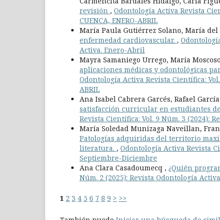
Carmencita Bardales Hidalgo, Carla Fig
revisión
,
Odontología Activa Revista Cien
CUENCA, ENERO-ABRIL
María Paula Gutiérrez Solano, María del
enfermedad cardiovascular.
,
Odontología
Activa. Enero-Abril
Mayra Samaniego Urrego, María Moscoso A
aplicaciones médicas y odontológicas pa
Odontología Activa Revista Científica: V
ABRIL
Ana Isabel Cabrera Garcés, Rafael Garc
satisfacción curricular en estudiantes d
Revista Científica: Vol. 9 Núm. 3 (2024):
María Soledad Munizaga Naveillan, Franc
Patologías adquiridas del territorio max
literatura.
,
Odontología Activa Revista Cie
Septiembre-Diciembre
Ana Clara Casadoumecq ,
¿Quién progra
Núm. 2 (2025): Revista Odontología Activ
1
2
3
4
5
6
7
8
9
>
>>
También puede
Iniciar una búsqueda de simi