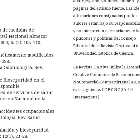
autor(es), año, volumen, número y
páginas del artículo fuente. Las ide
afirmaciones consignadas por los
autores están bajo su responsabil
to de medidas de
y no interpretan necesariamente la
ital Nacional Almazor
opiniones y políticas del Consejo
004; 65(2): 103-110.
Editorial de la Revista OActiva ni de
Universidad Católica de Cuenca.
néticamente modificados
-398.
La Revista OActiva utiliza la Licenc
a Odontológica. Rev.
Creative Commons de Reconocimei
e Bioseguridad en el
NoComercial-CompartirIgual 4.0, 
isponible.
es la siguiente: CC BY-NC-SA 4.0
ed de servicios de salud
Internacional.
bierno Nacional de la
e accidentes ocupacionales
tología. Rev. Salud
islación y bioseguridad
 12(1), 23-28.