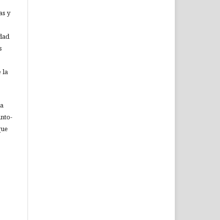
as y
idad
s
 la
ia
nto-
que