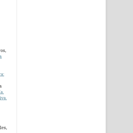
os,
a
ca:
a
a.
iva.
les,