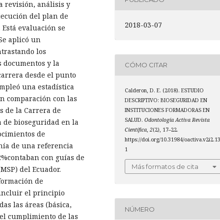
 revisión, análisis y
jecución del plan de
2018-03-07
 Está evaluación se
 Se aplicó un
trastando los
s documentos y la
CÓMO CITAR
carrera desde el punto
 empleó una estadística
Calderon, D. E. (2018). ESTUDIO
 en comparación con las
DESCRIPTIVO: BIOSEGURIDAD EN
s de la Carrera de
INSTITUCIONES FORMADORAS EN
SALUD.
Odontología Activa Revista
a de bioseguridad en la
Científica
,
2
(2), 17–22.
ocimientos de
https://doi.org/10.31984/oactiva.v2i2.1
nía de una referencia
1
 22%contaban con guías de
Más formatos de cita
(MSP) del Ecuador.
formación de
incluir el principio
as las áreas (básica,
NÚMERO
 el cumplimiento de las