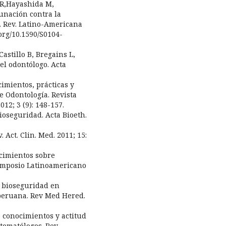
inR,Hayashida M,
cunación contra la
d. Rev. Latino-Americana
.org/10.1590/S0104-
Castillo B, Bregains L,
el odontólogo. Acta
imientos, prácticas y
e Odontología. Revista
12; 3 (9): 148-157.
Bioseguridad. Acta Bioeth.
 Act. Clin. Med. 2011; 15:
ocimientos sobre
Simposio Latinoamericano
e bioseguridad en
peruana. Rev Med Hered.
e conocimientos y actitud
tomatólogos. Rev.