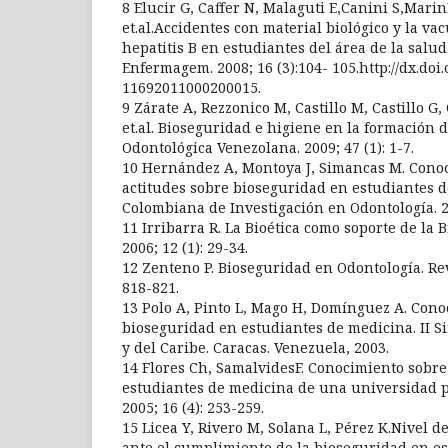
8 Elucir G, Caffer N, Malaguti E,Canini S,Mar
et.al.Accidentes con material biológico y la va
hepatitis B en estudiantes del área de la salu
Enfermagem. 2008; 16 (3):104- 105.http://dx.doi
11692011000200015.
9 Zárate A, Rezzonico M, Castillo M, Castillo G, 
et.al. Bioseguridad e higiene en la formación d
Odontológica Venezolana. 2009; 47 (1): 1-7.
10 Hernández A, Montoya J, Simancas M. Conoc
actitudes sobre bioseguridad en estudiantes d
Colombiana de Investigación en Odontología. 20
11 Irribarra R. La Bioética como soporte de la 
2006; 12 (1): 29-34.
12 Zenteno P. Bioseguridad en Odontología. Rev.
818-821.
13 Polo A, Pinto L, Mago H, Domínguez A. Con
bioseguridad en estudiantes de medicina. II 
y del Caribe. Caracas. Venezuela, 2003.
14 Flores Ch, SamalvidesF. Conocimiento sobr
estudiantes de medicina de una universidad 
2005; 16 (4): 253-259.
15 Licea Y, Rivero M, Solana L, Pérez K.Nivel d
ante el cumplimiento de la bioseguridad en es