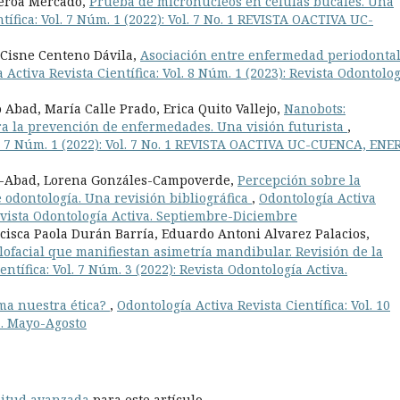
ueroa Mercado,
Prueba de micronúcleos en células bucales. Una
tífica: Vol. 7 Núm. 1 (2022): Vol. 7 No. 1 REVISTA OACTIVA UC-
 Cisne Centeno Dávila,
Asociación entre enfermedad periodontal
 Activa Revista Científica: Vol. 8 Núm. 1 (2023): Revista Odontolo
bad, María Calle Prado, Erica Quito Vallejo,
Nanobots:
ra la prevención de enfermedades. Una visión futurista
,
ol. 7 Núm. 1 (2022): Vol. 7 No. 1 REVISTA OACTIVA UC-CUENCA, ENE
ía-Abad, Lorena Gonzáles-Campoverde,
Percepción sobre la
e odontología. Una revisión bibliográfica
,
Odontología Activa
 Revista Odontología Activa. Septiembre-Diciembre
isca Paola Durán Barría, Eduardo Antoni Alvarez Palacios,
ilofacial que manifiestan asimetría mandibular. Revisión de la
ntífica: Vol. 7 Núm. 3 (2022): Revista Odontología Activa.
ma nuestra ética?
,
Odontología Activa Revista Científica: Vol. 10
a. Mayo-Agosto
litud avanzada
para este artículo.