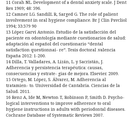
11 Corah NL. Development of a dental anxiety scale. J Dent
Res 1969; 48: 596.
12 Camner LG. SandilL R, Sarged G. The role of palient
involvement in oral hygiene compliance. Br J Clin Psvcliol
1994; 33:379 90
13 López Garvi Antonio. Estudio de la satisfacción del
paciente en odontología mediante cuestionarios de salud:
adaptación al español del cuestionario “dental
satisfaction questionnai- re”. Tesis doctoral .valencia
España 2012: 1-200.
14 Dilla, T. Valladares, A. Lizán, L. y Sacristán, J.
Adherencia y persistencia terapéutica: causas,
consecuencias y estrate- gias de mejora. Elsevier. 2009.
15 Ortego, M. López, S. Álvarez, M. Adherencia al
tratamien- to. Universidad de Cantabria. Ciencias de la
Salud. 2011.
16 Renz A, Ide M, Newton T, Robinson P, Smith D. Psycho-
logical interventions to improve adherence to oral
hygiene instructions in adults with periodontal diseases.
Cochrane Database of Systematic Reviews 2007.