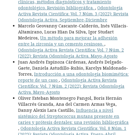
clínicas, métodos diagnósticos y tratamiento
odontológico. Revisión bibliográfica.
,
Odontología
Activa Revista Científica: Vol. 7 Núm. 3 (2022): Revista
Odontología Activa. Septiembre-Diciembre
Marcelo Geovanny Cascante-Calderón, Inés Villacís-
Altamirano, Lucas Hian Da Silva, Igor Studart
Medeiros,
Un método para mejorar la adhesión
entre la zirconia y un cemento resinoso.
,
Odontología Activa Revista Científica: Vol. 7 Núm. 2
(2022): Revista Odontología Activa. Mayo-Agosto
Juan Andrés Espinoza Cárdenas, Andrés Delgado-
Gaete, Daniela Astudillo-Rubio, Karelys Maldonado-
Torres,
Introducción a una odontología biomimética:
reporte de un caso
,
Odontología Activa Revista
Científica: Vol. 7 Núm. 2 (2022): Revista Odontología
Activa. Mayo-Agosto
Oliver Esteban Montenegro Pangol, Boris Hernán
Villacrés Granda, Ana del Carmen Armas Vega,
Danny Alexis Lara Castillo,
Influencia a nivel
sistémico del Streptococcus mutans presente en
caries y prótesis dentales: una revisión bibliográfica
,
Odontología Activa Revista Científica: Vol. 8 Núm. 1
(2023): Revista Odontología Activa. Enero-Abril