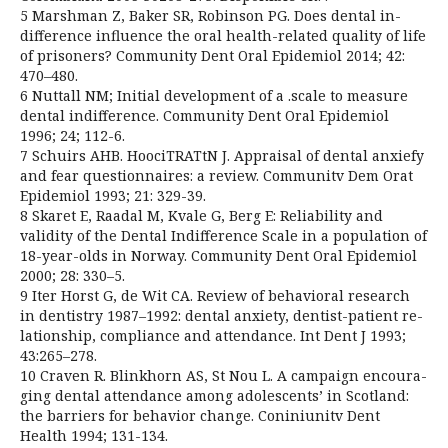
5 Marshman Z, Baker SR, Robinson PG. Does dental in-
difference influence the oral health-related quality of life
of prisoners? Community Dent Oral Epidemiol 2014; 42:
470–480.
6 Nuttall NM; Initial development of a .scale to measure
dental indifference. Community Dent Oral Epidemiol
1996; 24; 112-6.
7 Schuirs AHB. HoociTRATtN J. Appraisal of dental anxiefy
and fear questionnaires: a review. Communitv Dem Orat
Epidemiol 1993; 21: 329-39.
8 Skaret E, Raadal M, Kvale G, Berg E: Reliability and
validity of the Dental Indifference Scale in a population of
18-year-olds in Norway. Community Dent Oral Epidemiol
2000; 28: 330–5.
9 Iter Horst G, de Wit CA. Review of behavioral research
in dentistry 1987–1992: dental anxiety, dentist-patient re-
lationship, compliance and attendance. Int Dent J 1993;
43:265–278.
10 Craven R. Blinkhorn AS, St Nou L. A campaign encoura-
ging dental attendance among adolescents’ in Scotland:
the barriers for behavior change. Coniniunitv Dent
Health 1994; 131-134.