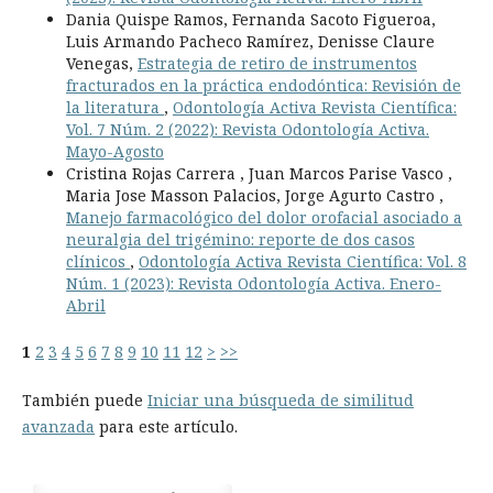
Dania Quispe Ramos, Fernanda Sacoto Figueroa,
Luis Armando Pacheco Ramírez, Denisse Claure
Venegas,
Estrategia de retiro de instrumentos
fracturados en la práctica endodóntica: Revisión de
la literatura
,
Odontología Activa Revista Científica:
Vol. 7 Núm. 2 (2022): Revista Odontología Activa.
Mayo-Agosto
Cristina Rojas Carrera , Juan Marcos Parise Vasco ,
Maria Jose Masson Palacios, Jorge Agurto Castro ,
Manejo farmacológico del dolor orofacial asociado a
neuralgia del trigémino: reporte de dos casos
clínicos
,
Odontología Activa Revista Científica: Vol. 8
Núm. 1 (2023): Revista Odontología Activa. Enero-
Abril
1
2
3
4
5
6
7
8
9
10
11
12
>
>>
También puede
Iniciar una búsqueda de similitud
avanzada
para este artículo.