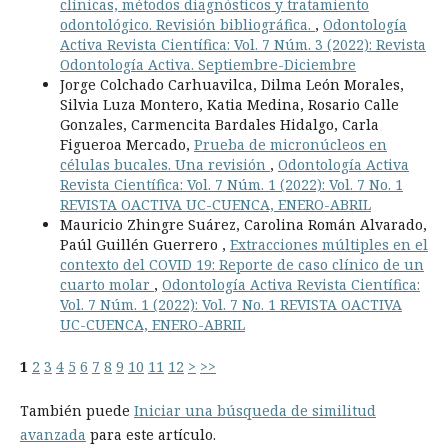
clínicas, métodos diagnósticos y tratamiento
odontológico. Revisión bibliográfica.
,
Odontología
Activa Revista Científica: Vol. 7 Núm. 3 (2022): Revista
Odontología Activa. Septiembre-Diciembre
Jorge Colchado Carhuavilca, Dilma León Morales,
Silvia Luza Montero, Katia Medina, Rosario Calle
Gonzales, Carmencita Bardales Hidalgo, Carla
Figueroa Mercado,
Prueba de micronúcleos en
células bucales. Una revisión
,
Odontología Activa
Revista Científica: Vol. 7 Núm. 1 (2022): Vol. 7 No. 1
REVISTA OACTIVA UC-CUENCA, ENERO-ABRIL
Mauricio Zhingre Suárez, Carolina Román Alvarado,
Paúl Guillén Guerrero ,
Extracciones múltiples en el
contexto del COVID 19: Reporte de caso clínico de un
cuarto molar
,
Odontología Activa Revista Científica:
Vol. 7 Núm. 1 (2022): Vol. 7 No. 1 REVISTA OACTIVA
UC-CUENCA, ENERO-ABRIL
1
2
3
4
5
6
7
8
9
10
11
12
>
>>
También puede
Iniciar una búsqueda de similitud
avanzada
para este artículo.