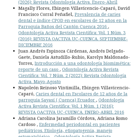
(2026): Revista Odontología Activa. Enero-Abril
Magally Flores, Ebingen Villavicencio-Caparó, David
Francisco Corral Peñafiel,
Prevalencia de caries
dental e índice CPOD en escolares de 12 años en la
Parroquia Baños del Cantón Cuenca 2016
,
Odontología Activa Revista Científica: Vol. 1 Núm. 3
(2016): REVISTA OACTIVA UC-CUENCA. SEPTIEMBRE-
DICIEMBRE 2016
Juan Andrés Espinoza Cárdenas, Andrés Delgado-
Gaete, Daniela Astudillo-Rubio, Karelys Maldonado-
Torres,
Introducción a una odontología biomimética:
reporte de un caso
,
Odontología Activa Revista
Científica: Vol. 7 Núm. 2 (2022): Revista Odontología
Activa. Mayo-Agosto
Napoleón Reinoso Vintimilla, Ebingen Villavicencio-
Caparó,
Caries dental en Escolares de 12 años de la
parroquia Sayasí ( Cuenca) Ecuador
,
Odontología
Activa Revista Científica: Vol. 1 Núm. 1 (2016):
REVISTA OACTIVA UC-CUENCA. ENERO-ABRIL 2016
Adriana Carolina Jaramillo Córdova, Adriana Romo
Cardoso ,
Enfermedad periodontal en pacientes
pediátricos. Etiología, etiopatogenia, manejo
estomatológico.
,
Odontología Activa Revista