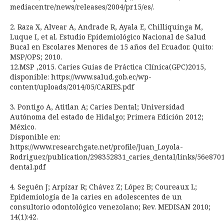
mediacentre/news/releases/2004/pr15/es/.
2. Raza X, Alvear A, Andrade R, Ayala E, Chilliquinga M,
Luque I, et al. Estudio Epidemiológico Nacional de Salud
Bucal en Escolares Menores de 15 años del Ecuador. Quito:
MSP/OPS; 2010.
12.MSP ,2015. Caries Guias de Práctica Clínica(GPC)2015,
disponible: https://www.salud.gob.ec/wp-
content/uploads/2014/05/CARIES.pdf
3. Pontigo A, Atitlan A; Caries Dental; Universidad
Autónoma del estado de Hidalgo; Primera Edición 2012;
México.
Disponible en:
https://www.researchgate.net/profile/Juan_Loyola-
Rodriguez/publication/298352831_caries_dental/links/56e870
dental.pdf
4. Seguén J; Arpízar R; Chávez Z; López B; Coureaux L;
Epidemiología de la caries en adolescentes de un
consultorio odontológico venezolano; Rev. MEDISAN 2010;
14(1):42.