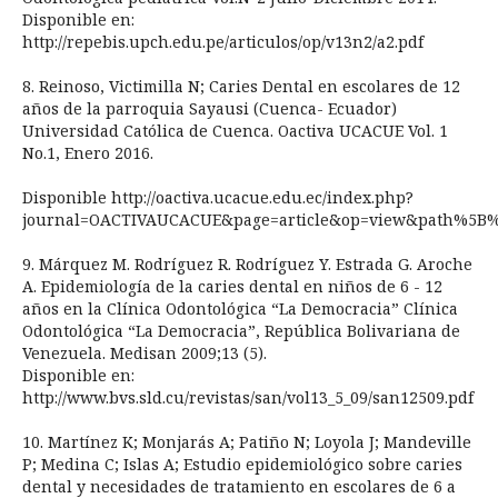
Disponible en:
http://repebis.upch.edu.pe/articulos/op/v13n2/a2.pdf
8. Reinoso, Victimilla N; Caries Dental en escolares de 12
años de la parroquia Sayausi (Cuenca- Ecuador)
Universidad Católica de Cuenca. Oactiva UCACUE Vol. 1
No.1, Enero 2016.
Disponible http://oactiva.ucacue.edu.ec/index.php?
journal=OACTIVAUCACUE&page=article&op=view&path%5
9. Márquez M. Rodríguez R. Rodríguez Y. Estrada G. Aroche
A. Epidemiología de la caries dental en niños de 6 - 12
años en la Clínica Odontológica “La Democracia” Clínica
Odontológica “La Democracia”, República Bolivariana de
Venezuela. Medisan 2009;13 (5).
Disponible en:
http://www.bvs.sld.cu/revistas/san/vol13_5_09/san12509.pdf
10. Martínez K; Monjarás A; Patiño N; Loyola J; Mandeville
P; Medina C; Islas A; Estudio epidemiológico sobre caries
dental y necesidades de tratamiento en escolares de 6 a