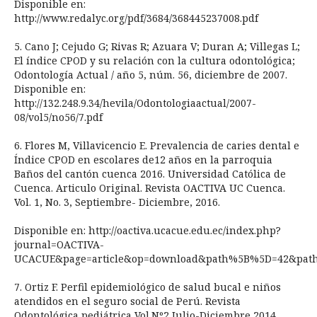
Disponible en:
http://www.redalyc.org/pdf/3684/368445237008.pdf
5. Cano J; Cejudo G; Rivas R; Azuara V; Duran A; Villegas L;
El índice CPOD y su relación con la cultura odontológica;
Odontología Actual / año 5, núm. 56, diciembre de 2007.
Disponible en:
http://132.248.9.34/hevila/Odontologiaactual/2007-
08/vol5/no56/7.pdf
6. Flores M, Villavicencio E. Prevalencia de caries dental e
Índice CPOD en escolares de12 años en la parroquia
Baños del cantón cuenca 2016. Universidad Católica de
Cuenca. Articulo Original. Revista OACTIVA UC Cuenca.
Vol. 1, No. 3, Septiembre- Diciembre, 2016.
Disponible en: http://oactiva.ucacue.edu.ec/index.php?
journal=OACTIVA-
UCACUE&page=article&op=download&path%5B%5D=42&pa
7. Ortiz F. Perfil epidemiológico de salud bucal e niños
atendidos en el seguro social de Perú. Revista
Odontológica pediátrica Vol.Nº2 Julio-Diciembre 2014.