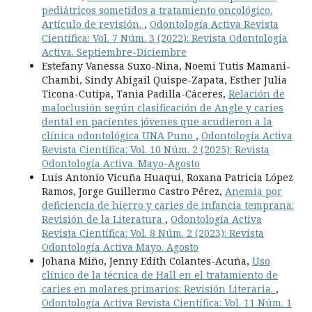
pediátricos sometidos a tratamiento oncológico.
Artículo de revisión.
,
Odontología Activa Revista
Científica: Vol. 7 Núm. 3 (2022): Revista Odontología
Activa. Septiembre-Diciembre
Estefany Vanessa Suxo-Nina, Noemi Tutis Mamani-
Chambi, Sindy Abigail Quispe-Zapata, Esther Julia
Ticona-Cutipa, Tania Padilla-Cáceres,
Relación de
maloclusión según clasificación de Angle y caries
dental en pacientes jóvenes que acudieron a la
clínica odontológica UNA Puno
,
Odontología Activa
Revista Científica: Vol. 10 Núm. 2 (2025): Revista
Odontología Activa. Mayo-Agosto
Luis Antonio Vicuña Huaqui, Roxana Patricia López
Ramos, Jorge Guillermo Castro Pérez,
Anemia por
deficiencia de hierro y caries de infancia temprana:
Revisión de la Literatura
,
Odontología Activa
Revista Científica: Vol. 8 Núm. 2 (2023): Revista
Odontología Activa Mayo. Agosto
Johana Miño, Jenny Edith Colantes-Acuña,
Uso
clínico de la técnica de Hall en el tratamiento de
caries en molares primarios: Revisión Literaria.
,
Odontología Activa Revista Científica: Vol. 11 Núm. 1