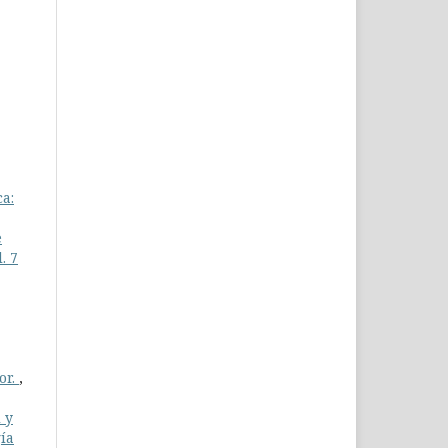
ca:
e
. 7
or.
,
 y
gía