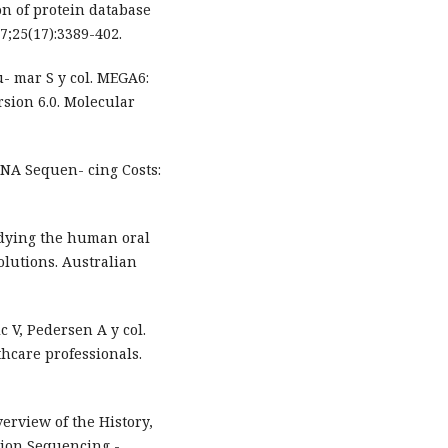
n of protein database
7;25(17):3389-402.
u- mar S y col. MEGA6:
rsion 6.0. Molecular
NA Sequen- cing Costs:
dying the human oral
olutions. Australian
 V, Pedersen A y col.
thcare professionals.
erview of the History,
tion Sequencing -