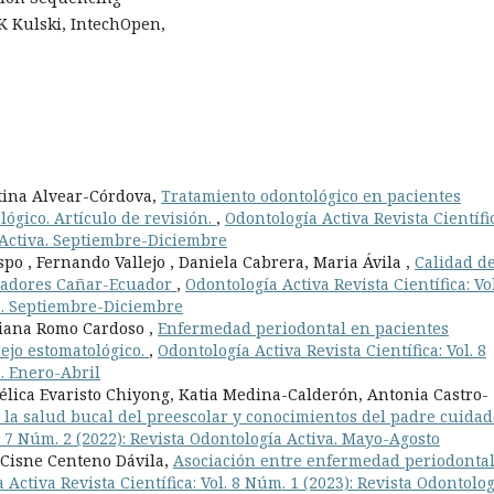
K Kulski, IntechOpen,
stina Alvear-Córdova,
Tratamiento odontológico en pacientes
lógico. Artículo de revisión.
,
Odontología Activa Revista Científi
a Activa. Septiembre-Diciembre
po , Fernando Vallejo , Daniela Cabrera, Maria Ávila ,
Calidad d
ajadores Cañar-Ecuador
,
Odontología Activa Revista Científica: Vol
va. Septiembre-Diciembre
riana Romo Cardoso ,
Enfermedad periodontal en pacientes
nejo estomatológico.
,
Odontología Activa Revista Científica: Vol. 8
a. Enero-Abril
lica Evaristo Chiyong, Katia Medina-Calderón, Antonia Castro-
 la salud bucal del preescolar y conocimientos del padre cuidad
l. 7 Núm. 2 (2022): Revista Odontología Activa. Mayo-Agosto
 Cisne Centeno Dávila,
Asociación entre enfermedad periodontal
 Activa Revista Científica: Vol. 8 Núm. 1 (2023): Revista Odontolo