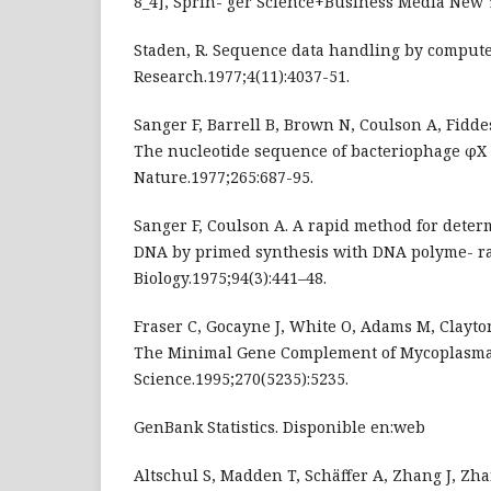
8_4], Sprin- ger Science+Business Media New 
Staden, R. Sequence data handling by compute
Research.1977;4(11):4037-51.
Sanger F, Barrell B, Brown N, Coulson A, Fiddes
The nucleotide sequence of bacteriophage φX 
Nature.1977;265:687-95.
Sanger F, Coulson A. A rapid method for dete
DNA by primed synthesis with DNA polyme- ras
Biology.1975;94(3):441–48.
Fraser C, Gocayne J, White O, Adams M, Clayton
The Minimal Gene Complement of Mycoplasma
Science.1995;270(5235):5235.
GenBank Statistics. Disponible en:web
Altschul S, Madden T, Schäffer A, Zhang J, Zha