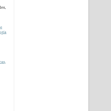
les,
me
ogía
cas,