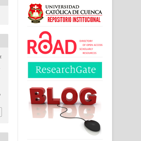
E
Y
9