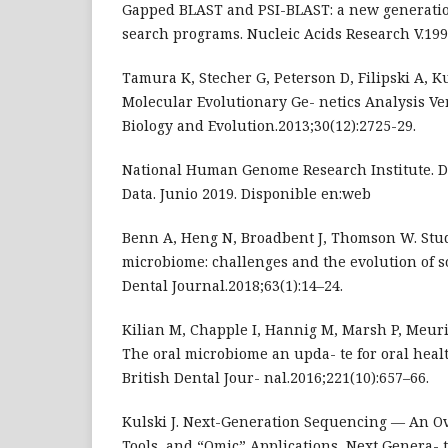
Gapped BLAST and PSI-BLAST: a new generatio
search programs. Nucleic Acids Research V.199
Tamura K, Stecher G, Peterson D, Filipski A, K
Molecular Evolutionary Ge- netics Analysis Ve
Biology and Evolution.2013;30(12):2725-29.
National Human Genome Research Institute. D
Data. Junio 2019. Disponible en:web
Benn A, Heng N, Broadbent J, Thomson W. Stu
microbiome: challenges and the evolution of s
Dental Journal.2018;63(1):14–24.
Kilian M, Chapple I, Hannig M, Marsh P, Meuric
The oral microbiome an upda- te for oral heal
British Dental Jour- nal.2016;221(10):657–66.
Kulski J. Next-Generation Sequencing — An Ov
Tools, and “Omic” Applications, Next Genera- 