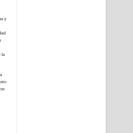
as y
idad
s
 la
ia
nto-
que