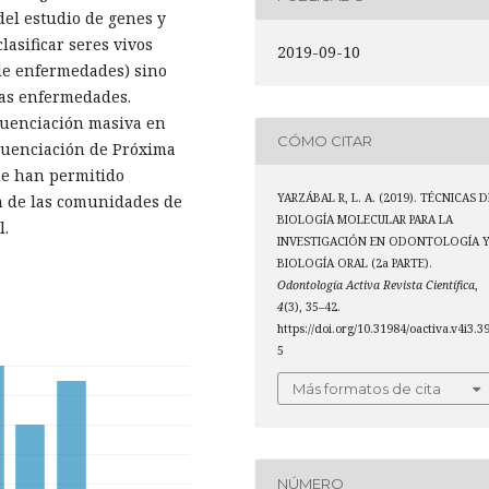
del estudio de genes y
lasificar seres vivos
2019-09-10
de enfermedades) sino
as enfermedades.
cuenciación masiva en
CÓMO CITAR
cuenciación de Próxima
ue han permitido
YARZÁBAL R, L. A. (2019). TÉCNICAS D
ón de las comunidades de
BIOLOGÍA MOLECULAR PARA LA
l.
INVESTIGACIÓN EN ODONTOLOGÍA 
BIOLOGÍA ORAL (2a PARTE).
Odontología Activa Revista Científica
,
4
(3), 35–42.
https://doi.org/10.31984/oactiva.v4i3.3
5
Más formatos de cita
NÚMERO