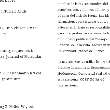
York.2014.
nombre de la revista, nombre del
autor(es), año, volumen, número y
r. Nucleic Acids
páginas del artículo fuente. Las ide
afirmaciones consignadas por los
autores están bajo su responsabil
 J, Hut- chison C y col.
y no interpretan necesariamente la
174 .
opiniones y políticas del Consejo
Editorial de la Revista OActiva ni de
rmining sequences in
Universidad Católica de Cuenca.
e. Journal of Molecular
La Revista OActiva utiliza la Licenc
Creative Commons de Reconocimei
 R, Fleischmann R y col.
NoComercial-CompartirIgual 4.0, 
 genitalium.
es la siguiente: CC BY-NC-SA 4.0
Internacional.
ng Z, Miller W y col.