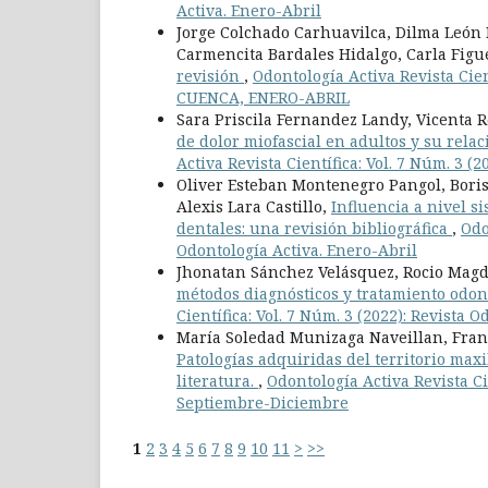
Activa. Enero-Abril
Jorge Colchado Carhuavilca, Dilma León 
Carmencita Bardales Hidalgo, Carla Fig
revisión
,
Odontología Activa Revista Cien
CUENCA, ENERO-ABRIL
Sara Priscila Fernandez Landy, Vicenta 
de dolor miofascial en adultos y su relac
Activa Revista Científica: Vol. 7 Núm. 3 
Oliver Esteban Montenegro Pangol, Bori
Alexis Lara Castillo,
Influencia a nivel s
dentales: una revisión bibliográfica
,
Odo
Odontología Activa. Enero-Abril
Jhonatan Sánchez Velásquez, Rocio Mag
métodos diagnósticos y tratamiento odont
Científica: Vol. 7 Núm. 3 (2022): Revista
María Soledad Munizaga Naveillan, Franc
Patologías adquiridas del territorio max
literatura.
,
Odontología Activa Revista Cie
Septiembre-Diciembre
1
2
3
4
5
6
7
8
9
10
11
>
>>