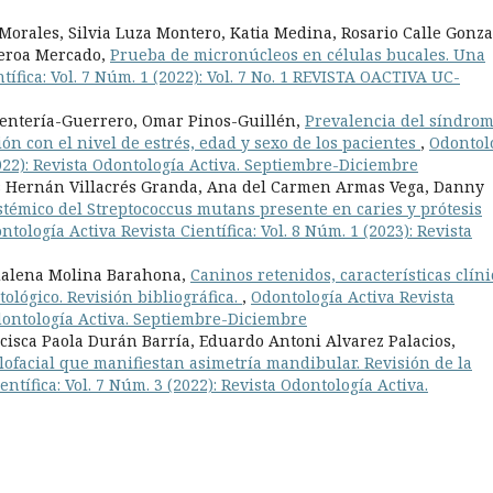
Morales, Silvia Luza Montero, Katia Medina, Rosario Calle Gonza
ueroa Mercado,
Prueba de micronúcleos en células bucales. Una
tífica: Vol. 7 Núm. 1 (2022): Vol. 7 No. 1 REVISTA OACTIVA UC-
Rentería-Guerrero, Omar Pinos-Guillén,
Prevalencia del síndro
ión con el nivel de estrés, edad y sexo de los pacientes
,
Odontol
(2022): Revista Odontología Activa. Septiembre-Diciembre
s Hernán Villacrés Granda, Ana del Carmen Armas Vega, Danny
istémico del Streptococcus mutans presente en caries y prótesis
ntología Activa Revista Científica: Vol. 8 Núm. 1 (2023): Revista
dalena Molina Barahona,
Caninos retenidos, características clíni
ológico. Revisión bibliográfica.
,
Odontología Activa Revista
 Odontología Activa. Septiembre-Diciembre
isca Paola Durán Barría, Eduardo Antoni Alvarez Palacios,
ilofacial que manifiestan asimetría mandibular. Revisión de la
ntífica: Vol. 7 Núm. 3 (2022): Revista Odontología Activa.