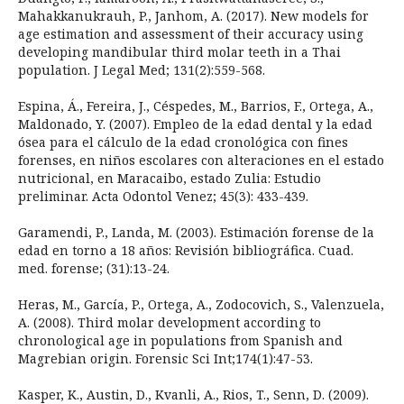
Mahakkanukrauh, P., Janhom, A. (2017). New models for
age estimation and assessment of their accuracy using
developing mandibular third molar teeth in a Thai
population. J Legal Med; 131(2):559-568.
Espina, Á., Fereira, J., Céspedes, M., Barrios, F., Ortega, A.,
Maldonado, Y. (2007). Empleo de la edad dental y la edad
ósea para el cálculo de la edad cronológica con fines
forenses, en niños escolares con alteraciones en el estado
nutricional, en Maracaibo, estado Zulia: Estudio
preliminar. Acta Odontol Venez; 45(3): 433-439.
Garamendi, P., Landa, M. (2003). Estimación forense de la
edad en torno a 18 años: Revisión bibliográfica. Cuad.
med. forense; (31):13-24.
Heras, M., García, P., Ortega, A., Zodocovich, S., Valenzuela,
A. (2008). Third molar development according to
chronological age in populations from Spanish and
Magrebian origin. Forensic Sci Int;174(1):47-53.
Kasper, K., Austin, D., Kvanli, A., Rios, T., Senn, D. (2009).