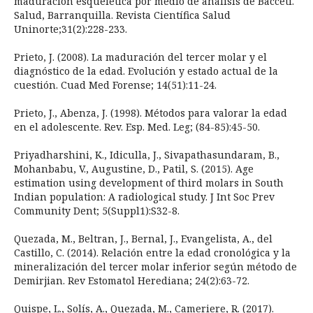
maduración esquelética por medio de análisis de Bacceti.
Salud, Barranquilla. Revista Científica Salud
Uninorte;31(2):228-233.
Prieto, J. (2008). La maduración del tercer molar y el
diagnóstico de la edad. Evolución y estado actual de la
cuestión. Cuad Med Forense; 14(51):11-24.
Prieto, J., Abenza, J. (1998). Métodos para valorar la edad
en el adolescente. Rev. Esp. Med. Leg; (84-85):45-50.
Priyadharshini, K., Idiculla, J., Sivapathasundaram, B.,
Mohanbabu, V., Augustine, D., Patil, S. (2015). Age
estimation using development of third molars in South
Indian population: A radiological study. J Int Soc Prev
Community Dent; 5(Suppl1):S32-8.
Quezada, M., Beltran, J., Bernal, J., Evangelista, A., del
Castillo, C. (2014). Relación entre la edad cronológica y la
mineralización del tercer molar inferior según método de
Demirjian. Rev Estomatol Herediana; 24(2):63-72.
Quispe, L., Solís, A., Quezada, M., Cameriere, R. (2017).