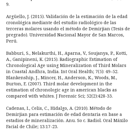
9.
Argüello, J. (2015). Validación de la estimación de la edad
cronológica mediante del estudio radiológico de las
terceras molares usando el método de Demirjian (Tesis de
pregrado). Universidad Nacional Mayor de San Marcos,
Perú.
Babburi, S., Nelakurthi, H., Aparna, V., Soujanya, P., Kotti,
A., Ganipineni, K. (2015). Radiographic Estimation of
Chronological Age using Mineralization of Third Molars
in Coastal Andhra, India. Int Oral Health; 7(5): 49–52.
Blankenship, J., Mincer, H., Anderson, K., Woods, M.,
Burton, E. (2007). Third molar development in the
estimation of chronologic age in american blacks as
compared with whites. J Forensic Sci; 52(2):428-33.
Cadenas, I., Celis, C., Hidalgo, A. (2010). Método de
Demirjian para estimación de edad dentaria en base a
estadios de mineralización. Anu. So c. Radiol. Oral Máxilo
Facial de Chile; 13:17-23.