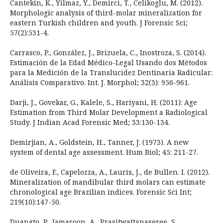
Cantekin, K., Yilmaz, Y., Demirci, T., Celikoglu, M. (2012).
Morphologic analysis of third-molar mineralization for
eastern Turkish children and youth. J Forensic Sci;
57(2):531-4.
Carrasco, P., González, J., Brizuela, C., Inostroza, S. (2014).
Estimación de la Edad Médico-Legal Usando dos Métodos
para la Medición de la Translucidez Dentinaria Radicular:
Análisis Comparativo. Int. J. Morphol; 32(3): 956-961.
Darji, J., Govekar, G., Kalele, S., Hariyani, H. (2011): Age
Estimation from Third Molar Development a Radiological
Study. J Indian Acad Forensic Med; 33:130-134.
Demirjian, A., Goldstein, H., Tanner, J. (1973). A new
system of dental age assessment. Hum Biol; 45: 211-27.
de Oliveira, F., Capelozza, A., Lauris, J., de Bullen. I. (2012).
Mineralization of mandibular third molars can estimate
chronological age Brazilian indices. Forensic Sci Int;
219(10):147-50.
Duangto, P., Iamaroon, A., Prasitwattanaseree, S.,