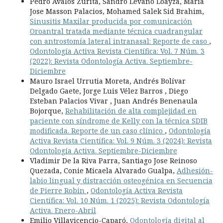
Pedro Avalos Zurita, Sandro Lévano Loayza, Maria
Jose Masson Palacios, Mohamed Salek Sid Brahim,
Sinusitis Maxilar producida por comunicación
Oroantral tratada mediante técnica cuadrangular
con antrostomía lateral intranasal: Reporte de caso
,
Odontología Activa Revista Científica: Vol. 7 Núm. 3
(2022): Revista Odontología Activa. Septiembre-
Diciembre
Mauro Israel Urrutia Moreta, Andrés Bolívar
Delgado Gaete, Jorge Luis Vélez Barros , Diego
Esteban Palacios Vivar , Juan Andrés Benenaula
Bojorque,
Rehabilitación de alta complejidad en
paciente con síndrome de Kelly con la técnica SDIB
modificada. Reporte de un caso clínico
,
Odontología
Activa Revista Científica: Vol. 9 Núm. 3 (2024): Revista
Odontología Activa. Septiembre-Diciembre
Vladimir De la Riva Parra, Santiago Jose Reinoso
Quezada, Conie Micaela Alvarado Gualpa,
Adhesión-
labio lingual y distracción osteogénica en Secuencia
de Pierre Robin
,
Odontología Activa Revista
Científica: Vol. 10 Núm. 1 (2025): Revista Odontología
Activa. Enero-Abril
Emilio Villavicencio-Caparó,
Odontología digital al