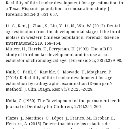
Reability of third molar development for age estimation in
a Texas Hispanic population: a comparation study. J
Forensic Sci;54(3):651-657.
Li, G., Ren, J., Zhao, S., Liu, Y., Li, N., Wu, W. (2012). Dental
age estimation from the developmental stage of the third
molars in western Chinese population. Forensic Science
International; 219, 158–164.
Mincer, H., Harris, E., Berryman, H. (1993). The A.B.F.O.
study of third molar development and its use as an
estimator of chronological age. J Forensic Sci; 38(2):379-90.
Naik, S., Patil, S., Kamble, S., Mowade. T., Motghare, P.
(2014). Reliability of third molar development for age
estimation by radiographic examination (Demirjian’s
method). J. Clin. Diagn. Res; 8(5): ZC25–ZC28.
Nolla, C. (1960). The Development of the permanent teeth.
Journal of Dentistry for Children; 27(4):254–266.
Plazas, J., Martínez, O., López, J., Franco, M., Escobar, E.,
Herrera, A. (2015). Determinación de los estadios de