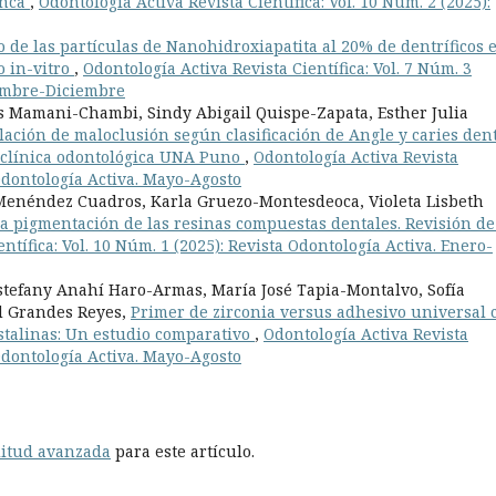
enca
,
Odontología Activa Revista Científica: Vol. 10 Núm. 2 (2025):
o de las partículas de Nanohidroxiapatita al 20% de dentríficos 
o in-vitro
,
Odontología Activa Revista Científica: Vol. 7 Núm. 3
iembre-Diciembre
s Mamani-Chambi, Sindy Abigail Quispe-Zapata, Esther Julia
lación de maloclusión según clasificación de Angle y caries den
a clínica odontológica UNA Puno
,
Odontología Activa Revista
a Odontología Activa. Mayo-Agosto
Menéndez Cuadros, Karla Gruezo-Montesdeoca, Violeta Lisbeth
la pigmentación de las resinas compuestas dentales. Revisión de
ntífica: Vol. 10 Núm. 1 (2025): Revista Odontología Activa. Enero-
tefany Anahí Haro-Armas, María José Tapia-Montalvo, Sofía
ld Grandes Reyes,
Primer de zirconia versus adhesivo universal 
stalinas: Un estudio comparativo
,
Odontología Activa Revista
a Odontología Activa. Mayo-Agosto
litud avanzada
para este artículo.