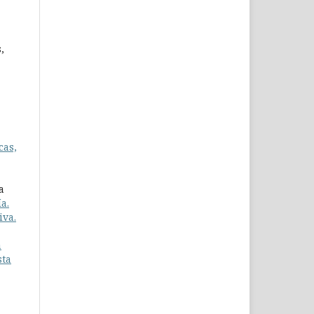
,
cas,
a
a.
iva.
a
sta