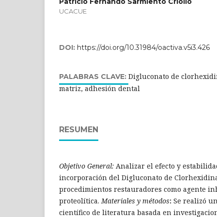
Patricio Fernando Sarmiento Criollo
UCACUE
DOI:
https://doi.org/10.31984/oactiva.v5i3.426
Digluconato de clorhexidi
PALABRAS CLAVE:
matriz, adhesión dental
RESUMEN
Objetivo General:
Analizar el efecto y estabilid
incorporación del Digluconato de Clorhexidina
procedimientos restauradores como agente inh
proteolítica.
Materiales y métodos
:
Se realizó u
científico de literatura basada en investigacio