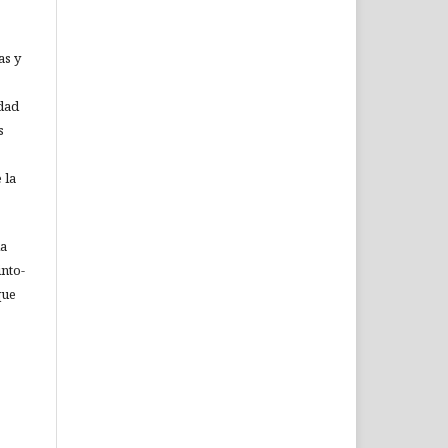
as y
idad
s
 la
ia
nto-
que