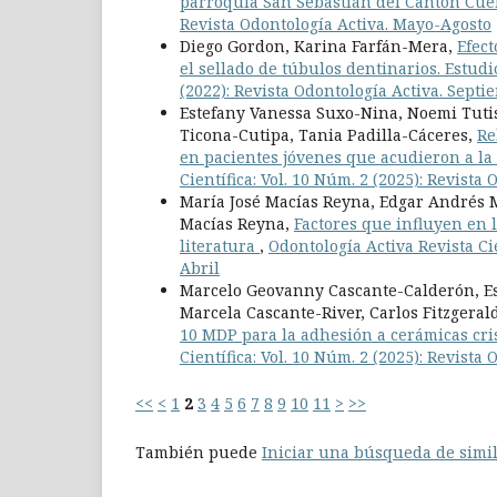
parroquia San Sebastián del Cantón Cu
Revista Odontología Activa. Mayo-Agosto
Diego Gordon, Karina Farfán-Mera,
Efect
el sellado de túbulos dentinarios. Estudi
(2022): Revista Odontología Activa. Sept
Estefany Vanessa Suxo-Nina, Noemi Tuti
Ticona-Cutipa, Tania Padilla-Cáceres,
Re
en pacientes jóvenes que acudieron a l
Científica: Vol. 10 Núm. 2 (2025): Revist
María José Macías Reyna, Edgar Andrés 
Macías Reyna,
Factores que influyen en 
literatura
,
Odontología Activa Revista Cie
Abril
Marcelo Geovanny Cascante-Calderón, Es
Marcela Cascante-River, Carlos Fitzgera
10 MDP para la adhesión a cerámicas cri
Científica: Vol. 10 Núm. 2 (2025): Revist
<<
<
1
2
3
4
5
6
7
8
9
10
11
>
>>
También puede
Iniciar una búsqueda de simi