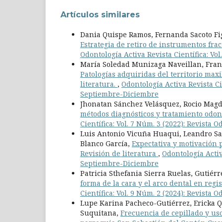
Artículos similares
Dania Quispe Ramos, Fernanda Sacoto Fi
Estrategia de retiro de instrumentos frac
Odontología Activa Revista Científica: Vo
María Soledad Munizaga Naveillan, Franc
Patologías adquiridas del territorio max
literatura.
,
Odontología Activa Revista Cie
Septiembre-Diciembre
Jhonatan Sánchez Velásquez, Rocio Mag
métodos diagnósticos y tratamiento odont
Científica: Vol. 7 Núm. 3 (2022): Revista
Luis Antonio Vicuña Huaqui, Leandro San
Blanco García,
Expectativa y motivación 
Revisión de literatura
,
Odontología Activ
Septiembre-Diciembre
Patricia Sthefania Sierra Ruelas, Gutiérr
forma de la cara y el arco dental en regi
Científica: Vol. 9 Núm. 2 (2024): Revista 
Lupe Karina Pacheco-Gutiérrez, Ericka Q
Suquitana,
Frecuencia de cepillado y uso