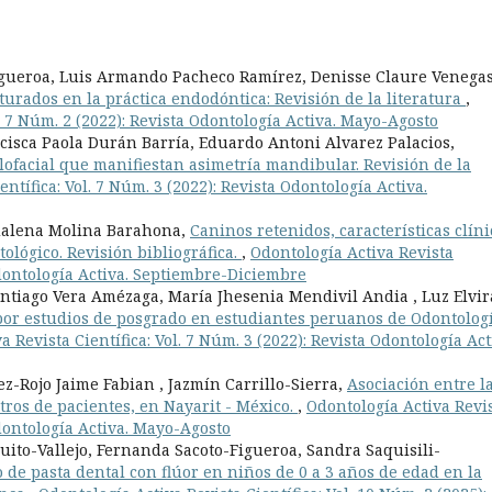
gueroa, Luis Armando Pacheco Ramírez, Denisse Claure Venegas
turados en la práctica endodóntica: Revisión de la literatura
,
l. 7 Núm. 2 (2022): Revista Odontología Activa. Mayo-Agosto
isca Paola Durán Barría, Eduardo Antoni Alvarez Palacios,
ilofacial que manifiestan asimetría mandibular. Revisión de la
ntífica: Vol. 7 Núm. 3 (2022): Revista Odontología Activa.
dalena Molina Barahona,
Caninos retenidos, características clíni
ológico. Revisión bibliográfica.
,
Odontología Activa Revista
 Odontología Activa. Septiembre-Diciembre
tiago Vera Amézaga, María Jhesenia Mendivil Andia , Luz Elvir
por estudios de posgrado en estudiantes peruanos de Odontologí
a Revista Científica: Vol. 7 Núm. 3 (2022): Revista Odontología Act
ez-Rojo Jaime Fabian , Jazmín Carrillo-Sierra,
Asociación entre l
stros de pacientes, en Nayarit - México.
,
Odontología Activa Revi
Odontología Activa. Mayo-Agosto
uito-Vallejo, Fernanda Sacoto-Figueroa, Sandra Saquisili-
 de pasta dental con flúor en niños de 0 a 3 años de edad en la