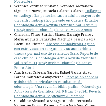
Noviembre.
Verónica Verdugo Tinitana, Veronica Alexandra
Siguencia Navos, Micaela Galarza-Galarza,
Hallazgos
en radiografías panorámicas en adultos mayores de
un centro radiográfico privado en Cuenca-Ecuador
,
Odontología Activa Revista Científica: Vol. 8 Núm. 2
(2023): Revista Odontología Activa Mayo. Agosto
Christian Yánez Zurita , Blanca Naranjo Freire ,
María Augusta Benavides Machuca, Jessica Paola
Bacuilima Chimbo,
Absceso dentoalveolar agudo
con extravasación sanguínea y su asociación a
trauma por mal uso de retenedor Essix. Reporte de
caso clínico
,
Odontología Activa Revista Científica:
Vol. 8 Núm. 1 (2023): Revista Odontología Activa.
Enero-Abril
Ana Isabel Cabrera Garcés, Rafael García-Abad,
Lorena Gonzáles-Campoverde,
Percepción sobre la
satisfacción curricular en estudiantes de
odontología. Una revisión bibliográfica
,
Odontología
Activa Revista Científica: Vol. 9 Núm. 3 (2024): Revista
Odontología Activa. Septiembre-Diciembre
Geraldine Alexandra Saraguro-León, Fernanda
Katherine Sacoto-Figueroa, Juan José Juca-Chuqui,