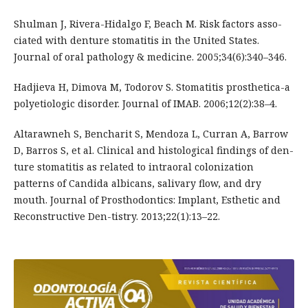
Shulman J, Rivera-Hidalgo F, Beach M. Risk factors asso-
ciated with denture stomatitis in the United States.
Journal of oral pathology & medicine. 2005;34(6):340–346.
Hadjieva H, Dimova M, Todorov S. Stomatitis prosthetica-a
polyetiologic disorder. Journal of IMAB. 2006;12(2):38–4.
Altarawneh S, Bencharit S, Mendoza L, Curran A, Barrow
D, Barros S, et al. Clinical and histological findings of den-
ture stomatitis as related to intraoral colonization
patterns of Candida albicans, salivary flow, and dry
mouth. Journal of Prosthodontics: Implant, Esthetic and
Reconstructive Den-tistry. 2013;22(1):13–22.