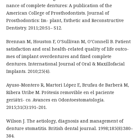
nance of complete dentures: A publication of the
American College of Prosthodontists. Journal of
Prosthodontics: Im- plant, Esthetic and Reconstructive
Dentistry. 2011;20:S1– S12.
Brennan M, Houston F, O’Sullivan M, O’Connell B. Patient
satisfaction and oral health-related quality of life outco-
mes of implant overdentures and fixed complete
dentures. International Journal of Oral & Maxillofacial
Implants. 2010;25(4).
Ayuso-Montero R, Martori López E, Brufau de Barberà M,
Ribera Uribe M. Prótesis removible en el paciente
geriátri- co. Avances en Odontoestomatología.
2015;31(3):191–201.
Wilson J. The aetiology, diagnosis and management of
denture stomatitis. British dental journal. 1998;185(8):380–
384.