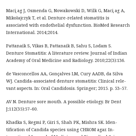
Maci ̨ag J, Osmenda G, Nowakowski D, Wilk G, Maci ̨ag A,
Mikołajczyk T, et al. Denture-related stomatitis is
associated with endothelial dysfunction. BioMed Research
International. 2014;2014.
Pattanaik S, Vikas B, Pattanaik B, Sahu S, Lodam S.
Denture Stomatitis: A literature review. Journal of Indian
Academy of Oral Medicine and Radiology. 2010;22(3):136.
de Vasconcellos AA, Gonçalves LM, Cury AADB, da Silva
WJ. Candida-associated denture stomatitis: Clinical rele-
vant aspects. In: Oral Candidosis. Springer; 2015. p. 53–57.
AV N. Denture sore mouth. A possible etiology. Br Dent
J;112(35):57–60.
Khadka S, Regmi P, Giri S, Shah PK, Mishra SK. Iden-
tification of Candida species using CHROM agar. In-