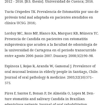
2012 - 2016. [B.S. thesis]. Universidad de Cuenca; 2016.
Tucta Céspedes TK. Prevalencia de Estomatitis por uso de
prótesis total mal adaptada en pacientes atendidos en
clínica UCSG. 2016;.
Lorduy MC, Rozo MP, Blanco KA, Marquez KB, Múnera YC.
Presencia de Candida en pacientes con estomatitis
subprotesica que acuden a la facultad de odontología de
la universidad de Cartagena en el periodo transcurrido
entre agosto 2006-junio 2007. Duazary. 2008;5(2):90–98.
Espinoza I, Rojas R, Aranda W, Gamonal J. Prevalence of
oral mucosal lesions in elderly people in Santiago, Chile.
Journal of oral pathology & medicine. 2003;32(10):571–
575.
Pires F, Santos E, Bonan P, De Almeida O, Lopes M. Den-
ture stomatitis and salivary Candida in Brazilian
edentulous patients. Journal of oral rehabilitation.