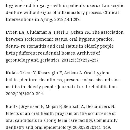
hygiene and fungal growth in patients: users of an acrylic
denture without signs of inflammatory process. Clinical
Interventions in Aging. 2019;14:1297.
Evren BA, Uludamar A, I ̧seri U, Ozkan YK. The association
between socioeconomic status, oral hygiene practice,
dentu- re stomatitis and oral status in elderly people
living different residential homes. Archives of
gerontology and geriatrics. 2011;53(3):252–257.
Kulak-Ozkan Y, Kazazoglu E, Arikan A. Oral hygiene
habits, denture cleanliness, presence of yeasts and sto-
matitis in elderly people. Journal of oral rehabilitation.
2002;29(3):300–304.
Budtz-Jørgensen E, Mojon P, Rentsch A, Deslauriers N.
Effects of an oral health program on the occurrence of
oral candidosis in a long-term care facility. Community
dentistry and oral epidemiology. 2000;28(2):141–149.