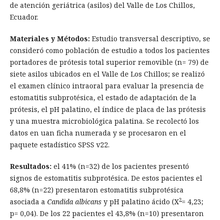
de atención geriátrica (asilos) del Valle de Los Chillos,
Ecuador.
Materiales y Métodos:
Estudio transversal descriptivo, se
consideró como población de estudio a todos los pacientes
portadores de prótesis total superior removible (n= 79) de
siete asilos ubicados en el Valle de Los Chillos; se realizó
el examen clínico intraoral para evaluar la presencia de
estomatitis subprotésica, el estado de adaptación de la
prótesis, el pH palatino, el índice de placa de las prótesis
y una muestra microbiológica palatina. Se recolectó los
datos en uan ficha numerada y se procesaron en el
paquete estadístico SPSS v22.
Resultados:
el 41% (n=32) de los pacientes presentó
signos de estomatitis subprotésica. De estos pacientes el
68,8% (n=22) presentaron estomatitis subprotésica
2
asociada a
Candida albicans
y pH palatino ácido (X
= 4,23;
p= 0,04). De los 22 pacientes el 43,8% (n=10) presentaron