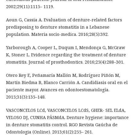
2002;29(11):1115– 1119.
Aoun G, Cassia A. Evaluation of denture-related factors
predisposing to denture stomatitis in a Lebanese
population. Materia socio-medica. 2016;28(5):392.
Yarborough A, Cooper L, Duqum I, Mendonça G, McGraw
K, Stoner L. Evidence regarding the treatment of denture
stomatitis. Journal of prosthodontics. 2016;25(4):288–301.
Otero Rey E, Peñamaría Mallón M, Rodríguez Piñón M,
Martín Biedma B, Blanco Carrión A. Candidiasis oral en el
paciente mayor. Avances en odontoestomatología.
2015;31(3):135–148.
VASCONCELOS LCd, VASCONCELOS LCdS, GHER- SEL ELdA,
VELOSO DJ, CUNHA PÂSMdA. Denture hygiene: importance
in denture stomatitis control. RGO Revista Gaúcha de
Odontologia (Online). 2013;61(2):255– 261.