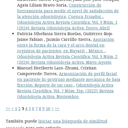
Agata Liliam Bravo-Soria,
Construcción de
herramienta para medir el nivel de satisfacción de
la atención odontológica, Cuenca-Ecuador.
,
Odontología Activa Revista Científica: Vol. 9 Núm. 1
(2024): Revista Odontología Activa. Enero-Abril
Patricia Sthefania Sierra Ruelas, Gutiérrez-Rojo
Jaime Fabian , Jazmín Carrillo-Sierra,
Asociación
entre la forma de la cara y el arco dental en
registros de pacientes, en Nayarit - México.
,
Odontología Activa Revista Científica: Vol. 9 Núm. 2
(2024): Revista Odontología Activa. Mayo-Agosto
Manuel Heriberto Lazo-Zhumi, Cristian
Campoverde-Torres,
Armonización de perfil facial
en paciente bi-protruso mediante mecánica de baja
fricción: Reporte de un caso
,
Odontología Activa
Revista Científica: Vol. 7 Núm. Esp. (2022): Revista
Odontología Activa. Noviembre.
<<
<
1
2
3
4
5
6
7
8
9
10
>
>>
También puede
Iniciar una búsqueda de similitud
avanzada
para este artículo.