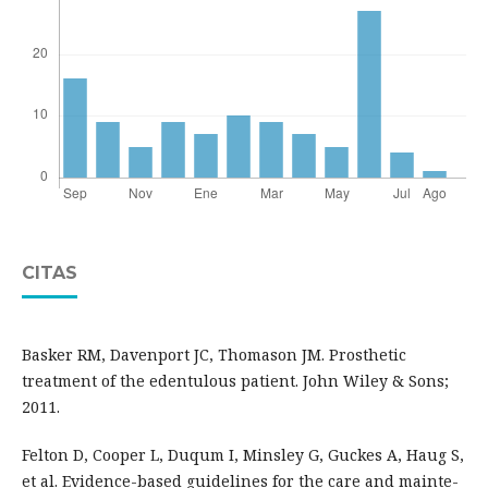
CITAS
Basker RM, Davenport JC, Thomason JM. Prosthetic
treatment of the edentulous patient. John Wiley & Sons;
2011.
Felton D, Cooper L, Duqum I, Minsley G, Guckes A, Haug S,
et al. Evidence-based guidelines for the care and mainte-