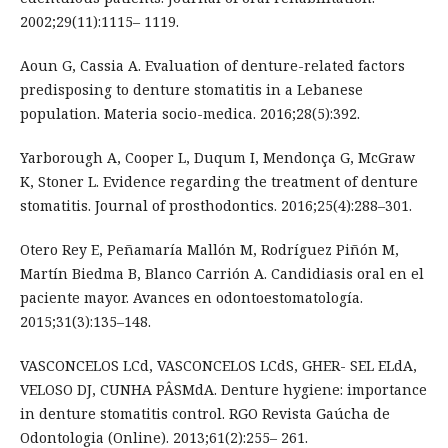
2002;29(11):1115– 1119.
Aoun G, Cassia A. Evaluation of denture-related factors
predisposing to denture stomatitis in a Lebanese
population. Materia socio-medica. 2016;28(5):392.
Yarborough A, Cooper L, Duqum I, Mendonça G, McGraw
K, Stoner L. Evidence regarding the treatment of denture
stomatitis. Journal of prosthodontics. 2016;25(4):288–301.
Otero Rey E, Peñamaría Mallón M, Rodríguez Piñón M,
Martín Biedma B, Blanco Carrión A. Candidiasis oral en el
paciente mayor. Avances en odontoestomatología.
2015;31(3):135–148.
VASCONCELOS LCd, VASCONCELOS LCdS, GHER- SEL ELdA,
VELOSO DJ, CUNHA PÂSMdA. Denture hygiene: importance
in denture stomatitis control. RGO Revista Gaúcha de
Odontologia (Online). 2013;61(2):255– 261.