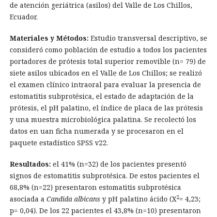
de atención geriátrica (asilos) del Valle de Los Chillos,
Ecuador.
Materiales y Métodos:
Estudio transversal descriptivo, se
consideró como población de estudio a todos los pacientes
portadores de prótesis total superior removible (n= 79) de
siete asilos ubicados en el Valle de Los Chillos; se realizó
el examen clínico intraoral para evaluar la presencia de
estomatitis subprotésica, el estado de adaptación de la
prótesis, el pH palatino, el índice de placa de las prótesis
y una muestra microbiológica palatina. Se recolectó los
datos en uan ficha numerada y se procesaron en el
paquete estadístico SPSS v22.
Resultados:
el 41% (n=32) de los pacientes presentó
signos de estomatitis subprotésica. De estos pacientes el
68,8% (n=22) presentaron estomatitis subprotésica
2
asociada a
Candida albicans
y pH palatino ácido (X
= 4,23;
p= 0,04). De los 22 pacientes el 43,8% (n=10) presentaron