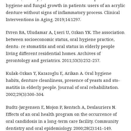
hygiene and fungal growth in patients: users of an acrylic
denture without signs of inflammatory process. Clinical
Interventions in Aging. 2019;14:1297.
Evren BA, Uludamar A, I ̧seri U, Ozkan YK. The association
between socioeconomic status, oral hygiene practice,
dentu- re stomatitis and oral status in elderly people
living different residential homes. Archives of
gerontology and geriatrics. 2011;53(3):252–257.
Kulak-Ozkan Y, Kazazoglu E, Arikan A. Oral hygiene
habits, denture cleanliness, presence of yeasts and sto-
matitis in elderly people. Journal of oral rehabilitation.
2002;29(3):300–304.
Budtz-Jørgensen E, Mojon P, Rentsch A, Deslauriers N.
Effects of an oral health program on the occurrence of
oral candidosis in a long-term care facility. Community
dentistry and oral epidemiology. 2000;28(2):141–149.