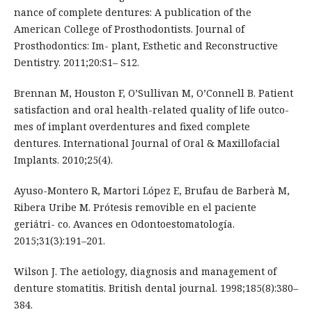
nance of complete dentures: A publication of the
American College of Prosthodontists. Journal of
Prosthodontics: Im- plant, Esthetic and Reconstructive
Dentistry. 2011;20:S1– S12.
Brennan M, Houston F, O’Sullivan M, O’Connell B. Patient
satisfaction and oral health-related quality of life outco-
mes of implant overdentures and fixed complete
dentures. International Journal of Oral & Maxillofacial
Implants. 2010;25(4).
Ayuso-Montero R, Martori López E, Brufau de Barberà M,
Ribera Uribe M. Prótesis removible en el paciente
geriátri- co. Avances en Odontoestomatología.
2015;31(3):191–201.
Wilson J. The aetiology, diagnosis and management of
denture stomatitis. British dental journal. 1998;185(8):380–
384.