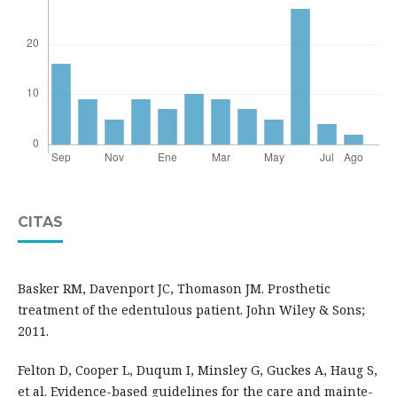
CITAS
Basker RM, Davenport JC, Thomason JM. Prosthetic
treatment of the edentulous patient. John Wiley & Sons;
2011.
Felton D, Cooper L, Duqum I, Minsley G, Guckes A, Haug S,
et al. Evidence-based guidelines for the care and mainte-