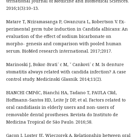
ternational Journal of Medicine and Biomedical Sciences.
2016;1(3):10–13.
Matare T, Nziramasanga P, Gwanzura L, Robertson V. Ex-
perimental germ tube induction in Candida albicans: An
evaluation of the effect of sodium bicarbonate on
morpho- genesis and comparison with pooled human
serum. BioMed research international. 2017;2017.
Marinoski J, Bokor-Brati ́ c M, ˇ Cankovi ́ c M. Is denture
stomatitis always related with candida infection? A case
control study. Medicinski Glasnik. 2014;11(2).
BIANCHI CMPdC, Bianchi HA, Tadano T, PAULA CRd,
Hoffmann-Santos HD, Leite Jr DP, et al. Factors related to
oral candidiasis in elderly users and non-users of
removable dental prostheses. Revista do Instituto de
Medicina Tropical de São Paulo. 2016;58.
Gacon I, Loster JE, Wieczorek A. Relationship between oral