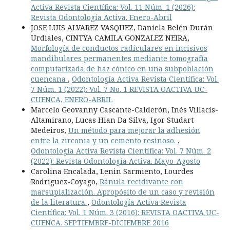
Activa Revista Científica: Vol. 11 Núm. 1 (2026):
Revista Odontología Activa. Enero-Abril
JOSE LUIS ALVAREZ VASQUEZ, Daniela Belén Durán
Urdiales, CINTYA CAMILA GONZALEZ NEIRA,
Morfología de conductos radiculares en incisivos
mandibulares permanentes mediante tomografía
computarizada de haz cónico en una subpoblación
cuencana
,
Odontología Activa Revista Científica: Vol.
7 Núm. 1 (2022): Vol. 7 No. 1 REVISTA OACTIVA UC-
CUENCA, ENERO-ABRIL
Marcelo Geovanny Cascante-Calderón, Inés Villacís-
Altamirano, Lucas Hian Da Silva, Igor Studart
Medeiros,
Un método para mejorar la adhesión
entre la zirconia y un cemento resinoso.
,
Odontología Activa Revista Científica: Vol. 7 Núm. 2
(2022): Revista Odontología Activa. Mayo-Agosto
Carolina Encalada, Lenin Sarmiento, Lourdes
Rodriguez-Coyago,
Ránula recidivante con
marsupialización. Apropósito de un caso y revisión
de la literatura
,
Odontología Activa Revista
Científica: Vol. 1 Núm. 3 (2016): REVISTA OACTIVA UC-
CUENCA. SEPTIEMBRE-DICIEMBRE 2016