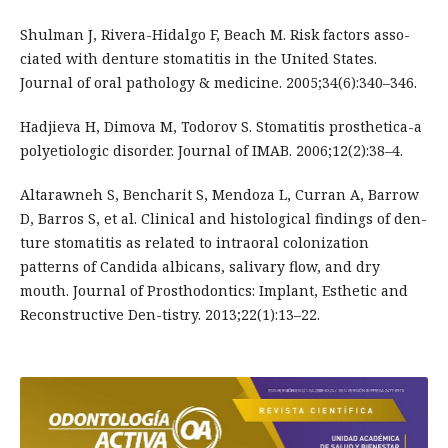
Shulman J, Rivera-Hidalgo F, Beach M. Risk factors asso-
ciated with denture stomatitis in the United States.
Journal of oral pathology & medicine. 2005;34(6):340–346.
Hadjieva H, Dimova M, Todorov S. Stomatitis prosthetica-a
polyetiologic disorder. Journal of IMAB. 2006;12(2):38–4.
Altarawneh S, Bencharit S, Mendoza L, Curran A, Barrow
D, Barros S, et al. Clinical and histological findings of den-
ture stomatitis as related to intraoral colonization
patterns of Candida albicans, salivary flow, and dry
mouth. Journal of Prosthodontics: Implant, Esthetic and
Reconstructive Den-tistry. 2013;22(1):13–22.