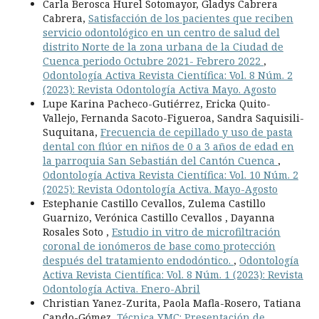
Carla Berosca Hurel Sotomayor, Gladys Cabrera
Cabrera,
Satisfacción de los pacientes que reciben
servicio odontológico en un centro de salud del
distrito Norte de la zona urbana de la Ciudad de
Cuenca periodo Octubre 2021- Febrero 2022
,
Odontología Activa Revista Científica: Vol. 8 Núm. 2
(2023): Revista Odontología Activa Mayo. Agosto
Lupe Karina Pacheco-Gutiérrez, Ericka Quito-
Vallejo, Fernanda Sacoto-Figueroa, Sandra Saquisili-
Suquitana,
Frecuencia de cepillado y uso de pasta
dental con flúor en niños de 0 a 3 años de edad en
la parroquia San Sebastián del Cantón Cuenca
,
Odontología Activa Revista Científica: Vol. 10 Núm. 2
(2025): Revista Odontología Activa. Mayo-Agosto
Estephanie Castillo Cevallos, Zulema Castillo
Guarnizo, Verónica Castillo Cevallos , Dayanna
Rosales Soto ,
Estudio in vitro de microfiltración
coronal de ionómeros de base como protección
después del tratamiento endodóntico.
,
Odontología
Activa Revista Científica: Vol. 8 Núm. 1 (2023): Revista
Odontología Activa. Enero-Abril
Christian Yanez-Zurita, Paola Mafla-Rosero, Tatiana
Cando-Gómez,
Técnica YMC: Presentación de