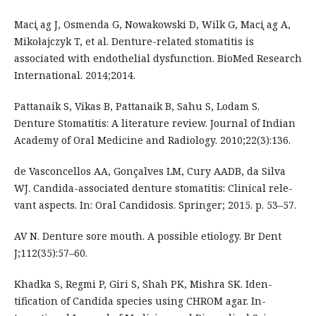
Maci ̨ag J, Osmenda G, Nowakowski D, Wilk G, Maci ̨ag A,
Mikołajczyk T, et al. Denture-related stomatitis is
associated with endothelial dysfunction. BioMed Research
International. 2014;2014.
Pattanaik S, Vikas B, Pattanaik B, Sahu S, Lodam S.
Denture Stomatitis: A literature review. Journal of Indian
Academy of Oral Medicine and Radiology. 2010;22(3):136.
de Vasconcellos AA, Gonçalves LM, Cury AADB, da Silva
WJ. Candida-associated denture stomatitis: Clinical rele-
vant aspects. In: Oral Candidosis. Springer; 2015. p. 53–57.
AV N. Denture sore mouth. A possible etiology. Br Dent
J;112(35):57–60.
Khadka S, Regmi P, Giri S, Shah PK, Mishra SK. Iden-
tification of Candida species using CHROM agar. In-