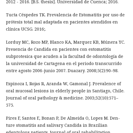
2012 - 2016. [B.S. thesis]. Universidad de Cuenca; 2016.
Tucta Céspedes TK. Prevalencia de Estomatitis por uso de
prótesis total mal adaptada en pacientes atendidos en
clínica UCSG. 2016;.
Lorduy MC, Rozo MP, Blanco KA, Marquez KB, Múnera YC.
Presencia de Candida en pacientes con estomatitis
subprotesica que acuden a la facultad de odontología de
la universidad de Cartagena en el periodo transcurrido
entre agosto 2006-junio 2007. Duazary. 2008;5(2):90–98.
Espinoza I, Rojas R, Aranda W, Gamonal J. Prevalence of
oral mucosal lesions in elderly people in Santiago, Chile.
Journal of oral pathology & medicine. 2003;32(10):571–
575.
Pires F, Santos E, Bonan P, De Almeida O, Lopes M. Den-
ture stomatitis and salivary Candida in Brazilian
edentulous patients. Journal of oral rehabilitation.