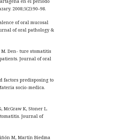
Cartagena en el periodo
zary. 2008;5(2):90–98.
alence of oral mucosal
ournal of oral pathology &
 M. Den- ture stomatitis
atients. Journal of oral
d factors predisposing to
Materia socio-medica.
, McGraw K, Stoner L.
omatitis. Journal of
Piñón M, Martín Biedma