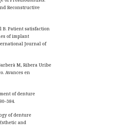
 and Reconstructive
B. Patient satisfaction
mes of implant
ernational Journal of
Barberà M, Ribera Uribe
co. Avances en
ement of denture
380–384.
ogy of denture
 Esthetic and