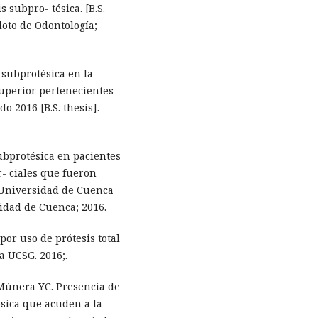
 subpro- tésica. [B.S.
loto de Odontología;
 subprotésica en la
superior pertenecientes
o 2016 [B.S. thesis].
ubprotésica en pacientes
r- ciales que fueron
a Universidad de Cuenca
rsidad de Cuenca; 2016.
por uso de prótesis total
a UCSG. 2016;.
Múnera YC. Presencia de
sica que acuden a la