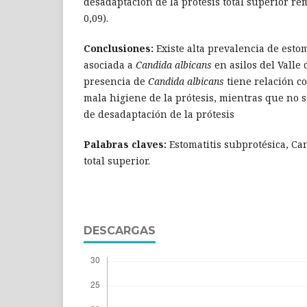
desadaptación de la prótesis total superior re
0,09).
Conclusiones:
Existe alta prevalencia de esto
asociada a
Candida albicans
en asilos del Valle 
presencia de
Candida albicans
tiene relación c
mala higiene de la prótesis, mientras que no s
de desadaptación de la prótesis
Palabras claves:
Estomatitis subprotésica, Can
total superior.
DESCARGAS