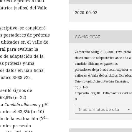
ores de prótesis total
trica (asilos) del Valle
2020-09-02
criptivo, se consideró
s portadores de prótesis
CÓMO CITAR
s ubicados en el Valle de
oral para evaluar la
Zambrano Achig, P. (2020). Prevalencia
do de adaptación de la
de estomatitis subprotésica asociada a
las prótesis y una
candida albicans en pacientes
portadores de prótesis total superior e
los datos en uan ficha
asilos en el Valle de los chillos, Ecuador
stico SPSS v22.
Odontología Activa Revista Científica
,
5
(3), 1–6.
esentó signos de
https://doi.org/10.31984/oactiva.v5i3.4
 68,8% (n=22)
8
a a
Candida albicans
y pH
Más formatos de cita
cientes el 43,8% (n=10)
2
o de la evaluación (X
=
cientes presento
2