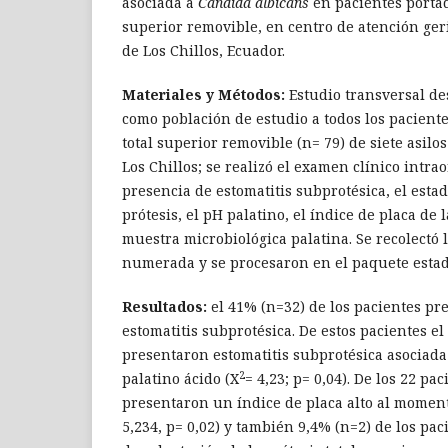
asociada a
Candida albicans
en pacientes portad
superior removible, en centro de atención geriá
de Los Chillos, Ecuador.
Materiales y Métodos:
Estudio transversal des
como población de estudio a todos los paciente
total superior removible (n= 79) de siete asilo
Los Chillos; se realizó el examen clínico intra
presencia de estomatitis subprotésica, el esta
prótesis, el pH palatino, el índice de placa de 
muestra microbiológica palatina. Se recolectó 
numerada y se procesaron en el paquete estadí
Resultados:
el 41% (n=32) de los pacientes pr
estomatitis subprotésica. De estos pacientes el
presentaron estomatitis subprotésica asociad
2
palatino ácido (X
= 4,23; p= 0,04). De los 22 pa
presentaron un índice de placa alto al moment
5,234, p= 0,02) y también 9,4% (n=2) de los pa