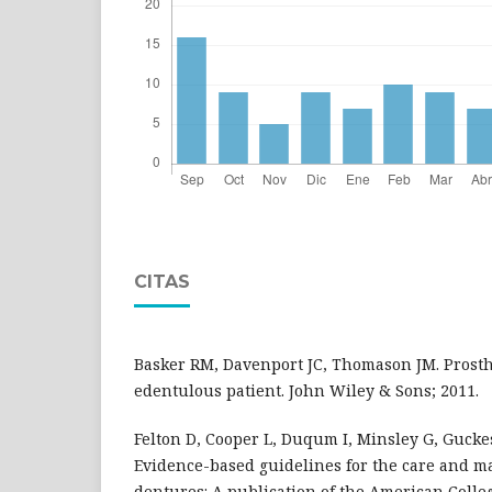
CITAS
Basker RM, Davenport JC, Thomason JM. Prosthe
edentulous patient. John Wiley & Sons; 2011.
Felton D, Cooper L, Duqum I, Minsley G, Guckes 
Evidence-based guidelines for the care and m
dentures: A publication of the American Colleg