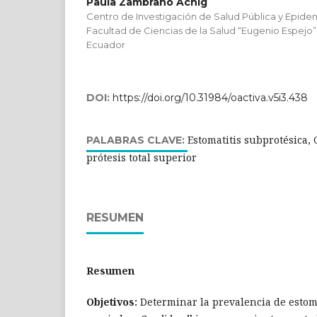
Paula Zambrano Achig
Centro de Investigación de Salud Pública y Epidem
Facultad de Ciencias de la Salud “Eugenio Espejo”.
Ecuador
DOI:
https://doi.org/10.31984/oactiva.v5i3.438
Estomatitis subprotésica,
PALABRAS CLAVE:
prótesis total superior
RESUMEN
Resumen
Objetivos:
Determinar la prevalencia de estoma