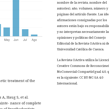
nombre de la revista, nombre del
autor(es), año, volumen, número y
páginas del artículo fuente. Las ide
afirmaciones consignadas por los
autores están bajo su responsabil
y no interpretan necesariamente la
opiniones y políticas del Consejo
Editorial de la Revista OActiva ni de
Universidad Católica de Cuenca.
La Revista OActiva utiliza la Licenc
Creative Commons de Reconocimei
NoComercial-CompartirIgual 4.0, 
es la siguiente: CC BY-NC-SA 4.0
tic treatment of the
Internacional.
A, Haug S, et al.
ainte- nance of complete
e of Prosthodontists.