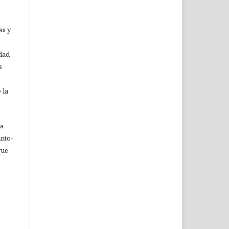
as y
idad
s
 la
ia
nto-
que