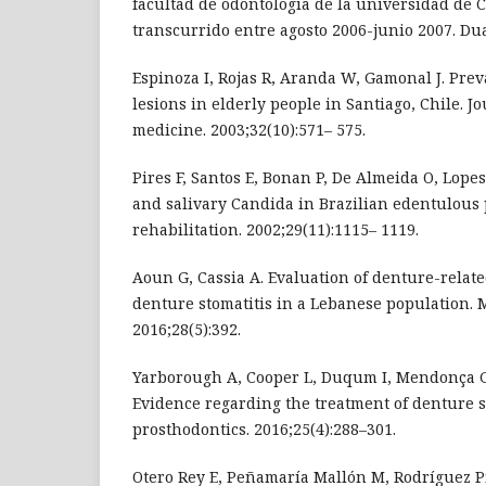
facultad de odontología de la universidad de 
transcurrido entre agosto 2006-junio 2007. Dua
Espinoza I, Rojas R, Aranda W, Gamonal J. Prev
lesions in elderly people in Santiago, Chile. J
medicine. 2003;32(10):571– 575.
Pires F, Santos E, Bonan P, De Almeida O, Lopes
and salivary Candida in Brazilian edentulous p
rehabilitation. 2002;29(11):1115– 1119.
Aoun G, Cassia A. Evaluation of denture-relate
denture stomatitis in a Lebanese population. 
2016;28(5):392.
Yarborough A, Cooper L, Duqum I, Mendonça G
Evidence regarding the treatment of denture st
prosthodontics. 2016;25(4):288–301.
Otero Rey E, Peñamaría Mallón M, Rodríguez 