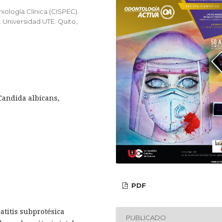
iología Clínica (CISPEC).
 Universidad UTE. Quito,
 Candida albicans,
PDF
titis subprotésica
PUBLICADO