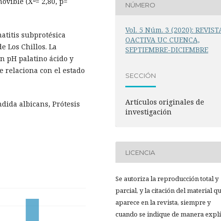
movible (X
= 2,80, p=
NÚMERO
Vol. 5 Núm. 3 (2020): REVIST
matitis subprotésica
OACTIVA UC CUENCA,
de Los Chillos. La
SEPTIEMBRE-DICIEMBRE
on pH palatino ácido y
e relaciona con el estado
SECCIÓN
Artículos originales de
dida albicans, Prótesis
investigación
LICENCIA
Se autoriza la reproducción total y
parcial, y la citación del material q
aparece en la revista, siempre y
cuando se indique de manera explíc