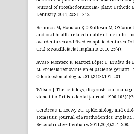
Journal of Prosthodontics: Im- plant, Esthetic
Dentistry. 2011;20:S1– S12.
Brennan M, Houston F, O’Sullivan M, O’Connell 
and oral health-related quality of life outco- 
overdentures and fixed complete dentures. Int
Oral & Maxillofacial Implants. 2010;25(4).
Ayuso-Montero R, Martori López E, Brufau de 
M. Prótesis removible en el paciente geriátri- 
Odontoestomatología. 2015;31(3):191–201.
Wilson J. The aetiology, diagnosis and manag
stomatitis. British dental journal. 1998;185(8):
Gendreau L, Loewy ZG. Epidemiology and etiol
stomatitis. Journal of Prosthodontics: Implant,
Reconstructive Dentistry. 2011;20(4):251–260.