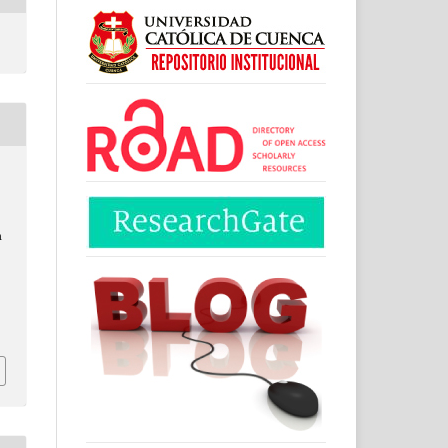
n
.
3