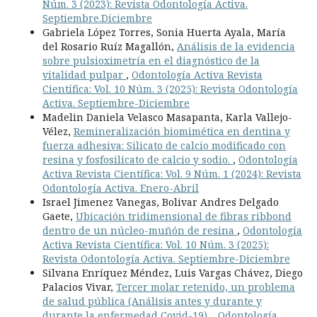
Núm. 3 (2023): Revista Odontología Activa.
Septiembre.Diciembre
Gabriela López Torres, Sonia Huerta Ayala, María
del Rosario Ruíz Magallón,
Análisis de la evidencia
sobre pulsioximetría en el diagnóstico de la
vitalidad pulpar
,
Odontología Activa Revista
Científica: Vol. 10 Núm. 3 (2025): Revista Odontología
Activa. Septiembre-Diciembre
Madelin Daniela Velasco Masapanta, Karla Vallejo-
Vélez,
Remineralización biomimética en dentina y
fuerza adhesiva: Silicato de calcio modificado con
resina y fosfosilicato de calcio y sodio.
,
Odontología
Activa Revista Científica: Vol. 9 Núm. 1 (2024): Revista
Odontología Activa. Enero-Abril
Israel Jimenez Vanegas, Bolivar Andres Delgado
Gaete,
Ubicación tridimensional de fibras ribbond
dentro de un núcleo-muñón de resina
,
Odontología
Activa Revista Científica: Vol. 10 Núm. 3 (2025):
Revista Odontología Activa. Septiembre-Diciembre
Silvana Enríquez Méndez, Luis Vargas Chávez, Diego
Palacios Vivar,
Tercer molar retenido, un problema
de salud pública (Análisis antes y durante y
durante la enfermedad Covid-19).
,
Odontología