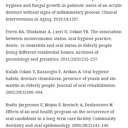
hygiene and fungal growth in patients: users of an acrylic
denture without signs of inflammatory process. Clinical
Interventions in Aging. 2019;14:1297.
Evren BA, Uludamar A, I ̧seri U, Ozkan YK. The association
between socioeconomic status, oral hygiene practice,
dentu- re stomatitis and oral status in elderly people
living different residential homes. Archives of
gerontology and geriatrics. 2011;53(3):252–257.
Kulak-Ozkan Y, Kazazoglu E, Arikan A. Oral hygiene
habits, denture cleanliness, presence of yeasts and sto-
matitis in elderly people. Journal of oral rehabilitation.
2002;29(3):300–304.
Budtz-Jørgensen E, Mojon P, Rentsch A, Deslauriers N.
Effects of an oral health program on the occurrence of
oral candidosis in a long-term care facility. Community
dentistry and oral epidemiology. 2000;28(2):141–149.