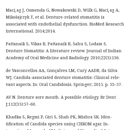
Maci ̨ag J, Osmenda G, Nowakowski D, Wilk G, Maci ̨ag A,
Mikołajczyk T, et al. Denture-related stomatitis is
associated with endothelial dysfunction. BioMed Research
International. 2014;2014.
Pattanaik S, Vikas B, Pattanaik B, Sahu S, Lodam S.
Denture Stomatitis: A literature review. Journal of Indian
Academy of Oral Medicine and Radiology. 2010;22(3):136.
de Vasconcellos AA, Gonçalves LM, Cury AADB, da Silva
WJ. Candida-associated denture stomatitis: Clinical rele-
vant aspects. In: Oral Candidosis. Springer; 2015. p. 53–57.
AV N. Denture sore mouth. A possible etiology. Br Dent
J;112(35):57–60.
Khadka S, Regmi P, Giri S, Shah PK, Mishra SK. Iden-
tification of Candida species using CHROM agar. In-