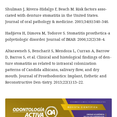
Shulman J, Rivera-Hidalgo F, Beach M. Risk factors asso-
ciated with denture stomatitis in the United States.
Journal of oral pathology & medicine. 2005;34(6):340–346.
Hadjieva H, Dimova M, Todorov S. Stomatitis prosthetica-a
polyetiologic disorder. Journal of IMAB. 2006;12(2):38–4.
Altarawneh S, Bencharit S, Mendoza L, Curran A, Barrow
D, Barros S, et al. Clinical and histological findings of den-
ture stomatitis as related to intraoral colonization
patterns of Candida albicans, salivary flow, and dry
mouth. Journal of Prosthodontics: Implant, Esthetic and
Reconstructive Den-tistry. 2013;22(1):13–22.