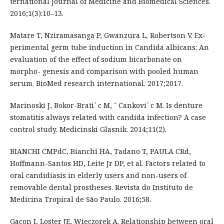
ternational Journal of Medicine and Biomedical Sciences.
2016;1(3):10–13.
Matare T, Nziramasanga P, Gwanzura L, Robertson V. Ex-
perimental germ tube induction in Candida albicans: An
evaluation of the effect of sodium bicarbonate on
morpho- genesis and comparison with pooled human
serum. BioMed research international. 2017;2017.
Marinoski J, Bokor-Brati ́ c M, ˇ Cankovi ́ c M. Is denture
stomatitis always related with candida infection? A case
control study. Medicinski Glasnik. 2014;11(2).
BIANCHI CMPdC, Bianchi HA, Tadano T, PAULA CRd,
Hoffmann-Santos HD, Leite Jr DP, et al. Factors related to
oral candidiasis in elderly users and non-users of
removable dental prostheses. Revista do Instituto de
Medicina Tropical de São Paulo. 2016;58.
Gacon I, Loster JE, Wieczorek A. Relationship between oral