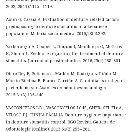
2002;29(11):1115– 1119.
Aoun G, Cassia A. Evaluation of denture-related factors
predisposing to denture stomatitis in a Lebanese
population. Materia socio-medica. 2016;28(5):392.
Yarborough A, Cooper L, Duqum I, Mendonça G, McGraw
K, Stoner L. Evidence regarding the treatment of denture
stomatitis. Journal of prosthodontics. 2016;25(4):288–301.
Otero Rey E, Peñamaría Mallón M, Rodríguez Piñón M,
Martín Biedma B, Blanco Carrión A. Candidiasis oral en el
paciente mayor. Avances en odontoestomatología.
2015;31(3):135–148.
VASCONCELOS LCd, VASCONCELOS LCdS, GHER- SEL ELdA,
VELOSO DJ, CUNHA PÂSMdA. Denture hygiene: importance
in denture stomatitis control. RGO Revista Gaúcha de
Odontologia (Online). 2013;61(2):255– 261.