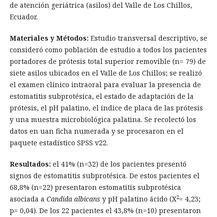
de atención geriátrica (asilos) del Valle de Los Chillos,
Ecuador.
Materiales y Métodos:
Estudio transversal descriptivo, se
consideró como población de estudio a todos los pacientes
portadores de prótesis total superior removible (n= 79) de
siete asilos ubicados en el Valle de Los Chillos; se realizó
el examen clínico intraoral para evaluar la presencia de
estomatitis subprotésica, el estado de adaptación de la
prótesis, el pH palatino, el índice de placa de las prótesis
y una muestra microbiológica palatina. Se recolectó los
datos en uan ficha numerada y se procesaron en el
paquete estadístico SPSS v22.
Resultados:
el 41% (n=32) de los pacientes presentó
signos de estomatitis subprotésica. De estos pacientes el
68,8% (n=22) presentaron estomatitis subprotésica
2
asociada a
Candida albicans
y pH palatino ácido (X
= 4,23;
p= 0,04). De los 22 pacientes el 43,8% (n=10) presentaron