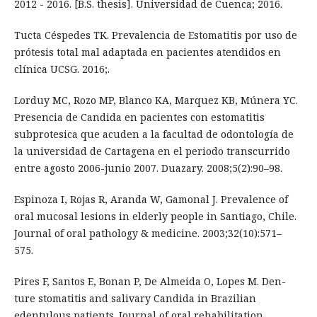
2012 - 2016. [B.S. thesis]. Universidad de Cuenca; 2016.
Tucta Céspedes TK. Prevalencia de Estomatitis por uso de
prótesis total mal adaptada en pacientes atendidos en
clínica UCSG. 2016;.
Lorduy MC, Rozo MP, Blanco KA, Marquez KB, Múnera YC.
Presencia de Candida en pacientes con estomatitis
subprotesica que acuden a la facultad de odontología de
la universidad de Cartagena en el periodo transcurrido
entre agosto 2006-junio 2007. Duazary. 2008;5(2):90–98.
Espinoza I, Rojas R, Aranda W, Gamonal J. Prevalence of
oral mucosal lesions in elderly people in Santiago, Chile.
Journal of oral pathology & medicine. 2003;32(10):571–
575.
Pires F, Santos E, Bonan P, De Almeida O, Lopes M. Den-
ture stomatitis and salivary Candida in Brazilian
edentulous patients. Journal of oral rehabilitation.