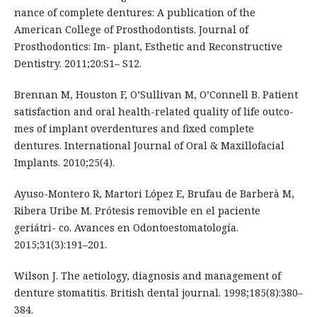
nance of complete dentures: A publication of the
American College of Prosthodontists. Journal of
Prosthodontics: Im- plant, Esthetic and Reconstructive
Dentistry. 2011;20:S1– S12.
Brennan M, Houston F, O’Sullivan M, O’Connell B. Patient
satisfaction and oral health-related quality of life outco-
mes of implant overdentures and fixed complete
dentures. International Journal of Oral & Maxillofacial
Implants. 2010;25(4).
Ayuso-Montero R, Martori López E, Brufau de Barberà M,
Ribera Uribe M. Prótesis removible en el paciente
geriátri- co. Avances en Odontoestomatología.
2015;31(3):191–201.
Wilson J. The aetiology, diagnosis and management of
denture stomatitis. British dental journal. 1998;185(8):380–
384.