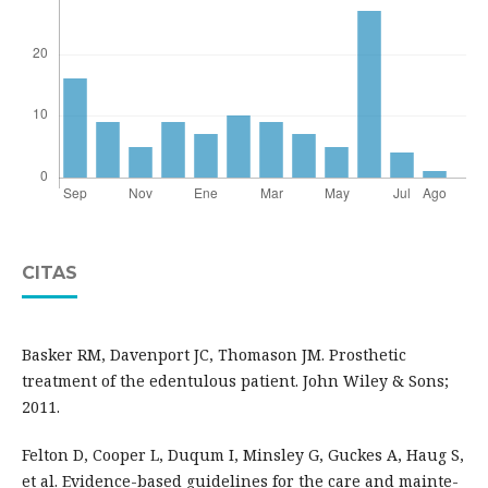
CITAS
Basker RM, Davenport JC, Thomason JM. Prosthetic
treatment of the edentulous patient. John Wiley & Sons;
2011.
Felton D, Cooper L, Duqum I, Minsley G, Guckes A, Haug S,
et al. Evidence-based guidelines for the care and mainte-