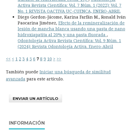
Activa Revista Científica: Vol. 7 Núm. 1 (2022): Vol. 7
No. 1 REVISTA OACTIVA UC-CUENCA, ENERO-ABRIL
Diego Gordon-Jácome, Karina Farfán M., Ronald Iván
Paocarina Jiménez,
Efecto de la remineralización de
lesión de mancha blanca usando una pasta de nano
hidroxiapatita al 20% y una pasta fluorada
,
Odontología Activa Revista Científica: Vol. 9 Núm. 1
(2024): Revista Odontología Activa. Enero-Abril
<<
<
1
2
3
4
5
6
7
8
9
10
>
>>
También puede
Iniciar una búsqueda de similitud
avanzada
para este artículo.
ENVIAR UN ARTÍCULO
INFORMACIÓN