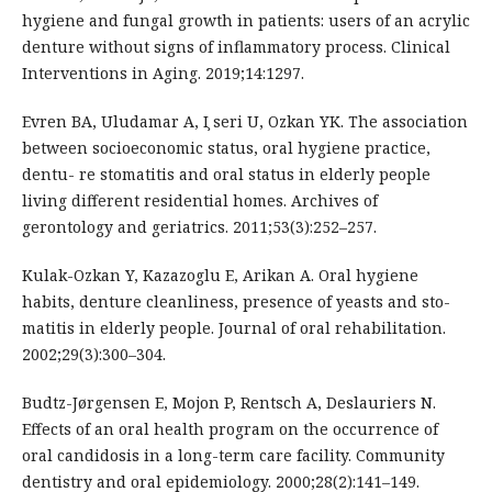
hygiene and fungal growth in patients: users of an acrylic
denture without signs of inflammatory process. Clinical
Interventions in Aging. 2019;14:1297.
Evren BA, Uludamar A, I ̧seri U, Ozkan YK. The association
between socioeconomic status, oral hygiene practice,
dentu- re stomatitis and oral status in elderly people
living different residential homes. Archives of
gerontology and geriatrics. 2011;53(3):252–257.
Kulak-Ozkan Y, Kazazoglu E, Arikan A. Oral hygiene
habits, denture cleanliness, presence of yeasts and sto-
matitis in elderly people. Journal of oral rehabilitation.
2002;29(3):300–304.
Budtz-Jørgensen E, Mojon P, Rentsch A, Deslauriers N.
Effects of an oral health program on the occurrence of
oral candidosis in a long-term care facility. Community
dentistry and oral epidemiology. 2000;28(2):141–149.