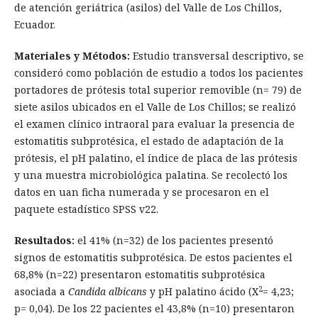
de atención geriátrica (asilos) del Valle de Los Chillos,
Ecuador.
Materiales y Métodos:
Estudio transversal descriptivo, se
consideró como población de estudio a todos los pacientes
portadores de prótesis total superior removible (n= 79) de
siete asilos ubicados en el Valle de Los Chillos; se realizó
el examen clínico intraoral para evaluar la presencia de
estomatitis subprotésica, el estado de adaptación de la
prótesis, el pH palatino, el índice de placa de las prótesis
y una muestra microbiológica palatina. Se recolectó los
datos en uan ficha numerada y se procesaron en el
paquete estadístico SPSS v22.
Resultados:
el 41% (n=32) de los pacientes presentó
signos de estomatitis subprotésica. De estos pacientes el
68,8% (n=22) presentaron estomatitis subprotésica
2
asociada a
Candida albicans
y pH palatino ácido (X
= 4,23;
p= 0,04). De los 22 pacientes el 43,8% (n=10) presentaron