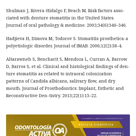
Shulman J, Rivera-Hidalgo F, Beach M. Risk factors asso-
ciated with denture stomatitis in the United States.
Journal of oral pathology & medicine. 2005;34(6):340–346.
Hadjieva H, Dimova M, Todorov S. Stomatitis prosthetica-a
polyetiologic disorder. Journal of IMAB. 2006;12(2):38–4.
Altarawneh S, Bencharit S, Mendoza L, Curran A, Barrow
D, Barros S, et al. Clinical and histological findings of den-
ture stomatitis as related to intraoral colonization
patterns of Candida albicans, salivary flow, and dry
mouth. Journal of Prosthodontics: Implant, Esthetic and
Reconstructive Den-tistry. 2013;22(1):13–22.