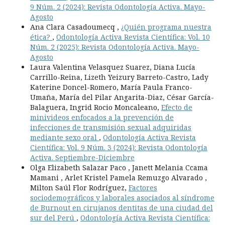
9 Núm. 2 (2024): Revista Odontología Activa. Mayo-
Agosto
Ana Clara Casadoumecq ,
¿Quién programa nuestra
ética?
,
Odontología Activa Revista Científica: Vol. 10
Núm. 2 (2025): Revista Odontología Activa. Mayo-
Agosto
Laura Valentina Velasquez Suarez, Diana Lucía
Carrillo-Reina, Lizeth Yeizury Barreto-Castro, Lady
Katerine Doncel-Romero, María Paula Franco-
Umaña, María del Pilar Angarita-Diaz, César García-
Balaguera, Ingrid Rocio Moncaleano,
Efecto de
minivideos enfocados a la prevención de
infecciones de transmisión sexual adquiridas
mediante sexo oral
,
Odontología Activa Revista
Científica: Vol. 9 Núm. 3 (2024): Revista Odontología
Activa. Septiembre-Diciembre
Olga Elizabeth Salazar Paco , Janett Melania Ccama
Mamani , Arlet Kristel Pamela Remuzgo Alvarado ,
Milton Saúl Flor Rodríguez,
Factores
sociodemográficos y laborales asociados al síndrome
de Burnout en cirujanos dentitas de una ciudad del
sur del Perú
,
Odontología Activa Revista Científica: