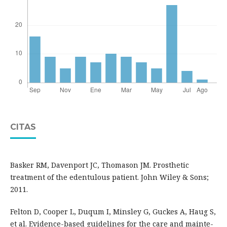
CITAS
Basker RM, Davenport JC, Thomason JM. Prosthetic
treatment of the edentulous patient. John Wiley & Sons;
2011.
Felton D, Cooper L, Duqum I, Minsley G, Guckes A, Haug S,
et al. Evidence-based guidelines for the care and mainte-