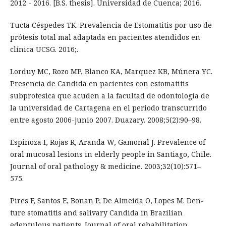
2012 - 2016. [B.S. thesis]. Universidad de Cuenca; 2016.
Tucta Céspedes TK. Prevalencia de Estomatitis por uso de
prótesis total mal adaptada en pacientes atendidos en
clínica UCSG. 2016;.
Lorduy MC, Rozo MP, Blanco KA, Marquez KB, Múnera YC.
Presencia de Candida en pacientes con estomatitis
subprotesica que acuden a la facultad de odontología de
la universidad de Cartagena en el periodo transcurrido
entre agosto 2006-junio 2007. Duazary. 2008;5(2):90–98.
Espinoza I, Rojas R, Aranda W, Gamonal J. Prevalence of
oral mucosal lesions in elderly people in Santiago, Chile.
Journal of oral pathology & medicine. 2003;32(10):571–
575.
Pires F, Santos E, Bonan P, De Almeida O, Lopes M. Den-
ture stomatitis and salivary Candida in Brazilian
edentulous patients. Journal of oral rehabilitation.