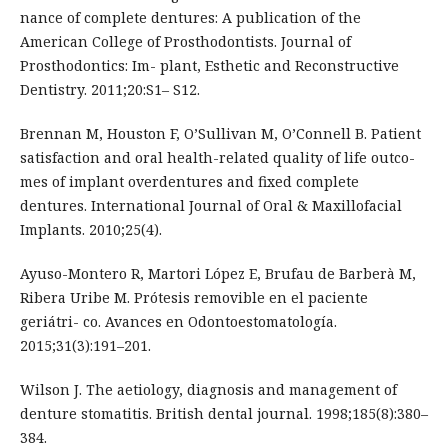
nance of complete dentures: A publication of the
American College of Prosthodontists. Journal of
Prosthodontics: Im- plant, Esthetic and Reconstructive
Dentistry. 2011;20:S1– S12.
Brennan M, Houston F, O’Sullivan M, O’Connell B. Patient
satisfaction and oral health-related quality of life outco-
mes of implant overdentures and fixed complete
dentures. International Journal of Oral & Maxillofacial
Implants. 2010;25(4).
Ayuso-Montero R, Martori López E, Brufau de Barberà M,
Ribera Uribe M. Prótesis removible en el paciente
geriátri- co. Avances en Odontoestomatología.
2015;31(3):191–201.
Wilson J. The aetiology, diagnosis and management of
denture stomatitis. British dental journal. 1998;185(8):380–
384.