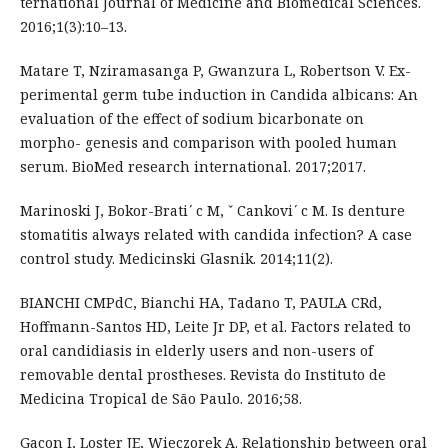
ternational Journal of Medicine and Biomedical Sciences.
2016;1(3):10–13.
Matare T, Nziramasanga P, Gwanzura L, Robertson V. Ex-
perimental germ tube induction in Candida albicans: An
evaluation of the effect of sodium bicarbonate on
morpho- genesis and comparison with pooled human
serum. BioMed research international. 2017;2017.
Marinoski J, Bokor-Brati ́ c M, ˇ Cankovi ́ c M. Is denture
stomatitis always related with candida infection? A case
control study. Medicinski Glasnik. 2014;11(2).
BIANCHI CMPdC, Bianchi HA, Tadano T, PAULA CRd,
Hoffmann-Santos HD, Leite Jr DP, et al. Factors related to
oral candidiasis in elderly users and non-users of
removable dental prostheses. Revista do Instituto de
Medicina Tropical de São Paulo. 2016;58.
Gacon I, Loster JE, Wieczorek A. Relationship between oral