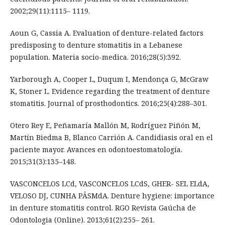
2002;29(11):1115– 1119.
Aoun G, Cassia A. Evaluation of denture-related factors
predisposing to denture stomatitis in a Lebanese
population. Materia socio-medica. 2016;28(5):392.
Yarborough A, Cooper L, Duqum I, Mendonça G, McGraw
K, Stoner L. Evidence regarding the treatment of denture
stomatitis. Journal of prosthodontics. 2016;25(4):288–301.
Otero Rey E, Peñamaría Mallón M, Rodríguez Piñón M,
Martín Biedma B, Blanco Carrión A. Candidiasis oral en el
paciente mayor. Avances en odontoestomatología.
2015;31(3):135–148.
VASCONCELOS LCd, VASCONCELOS LCdS, GHER- SEL ELdA,
VELOSO DJ, CUNHA PÂSMdA. Denture hygiene: importance
in denture stomatitis control. RGO Revista Gaúcha de
Odontologia (Online). 2013;61(2):255– 261.