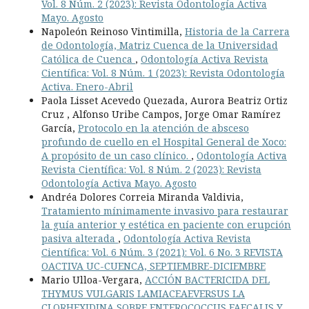
Vol. 8 Núm. 2 (2023): Revista Odontología Activa
Mayo. Agosto
Napoleón Reinoso Vintimilla,
Historia de la Carrera
de Odontología, Matriz Cuenca de la Universidad
Católica de Cuenca
,
Odontología Activa Revista
Científica: Vol. 8 Núm. 1 (2023): Revista Odontología
Activa. Enero-Abril
Paola Lisset Acevedo Quezada, Aurora Beatriz Ortiz
Cruz , Alfonso Uribe Campos, Jorge Omar Ramírez
García,
Protocolo en la atención de absceso
profundo de cuello en el Hospital General de Xoco:
A propósito de un caso clínico.
,
Odontología Activa
Revista Científica: Vol. 8 Núm. 2 (2023): Revista
Odontología Activa Mayo. Agosto
Andréa Dolores Correia Miranda Valdivia,
Tratamiento mínimamente invasivo para restaurar
la guía anterior y estética en paciente con erupción
pasiva alterada
,
Odontología Activa Revista
Científica: Vol. 6 Núm. 3 (2021): Vol. 6 No. 3 REVISTA
OACTIVA UC-CUENCA, SEPTIEMBRE-DICIEMBRE
Mario Ulloa-Vergara,
ACCIÓN BACTERICIDA DEL
THYMUS VULGARIS LAMIACEAEVERSUS LA
CLORHEXIDINA SOBRE ENTEROCOCCUS FAECALIS Y