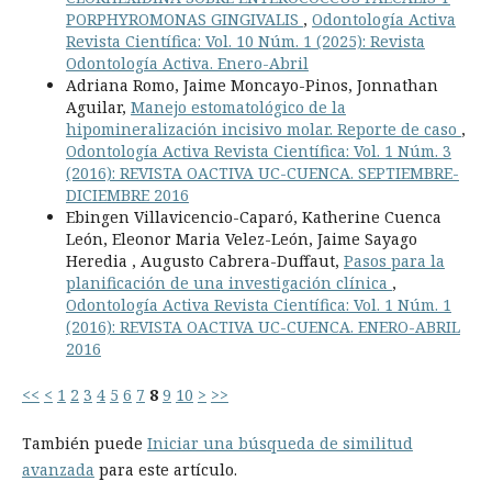
PORPHYROMONAS GINGIVALIS
,
Odontología Activa
Revista Científica: Vol. 10 Núm. 1 (2025): Revista
Odontología Activa. Enero-Abril
Adriana Romo, Jaime Moncayo-Pinos, Jonnathan
Aguilar,
Manejo estomatológico de la
hipomineralización incisivo molar. Reporte de caso
,
Odontología Activa Revista Científica: Vol. 1 Núm. 3
(2016): REVISTA OACTIVA UC-CUENCA. SEPTIEMBRE-
DICIEMBRE 2016
Ebingen Villavicencio-Caparó, Katherine Cuenca
León, Eleonor Maria Velez-León, Jaime Sayago
Heredia , Augusto Cabrera-Duffaut,
Pasos para la
planificación de una investigación clínica
,
Odontología Activa Revista Científica: Vol. 1 Núm. 1
(2016): REVISTA OACTIVA UC-CUENCA. ENERO-ABRIL
2016
<<
<
1
2
3
4
5
6
7
8
9
10
>
>>
También puede
Iniciar una búsqueda de similitud
avanzada
para este artículo.