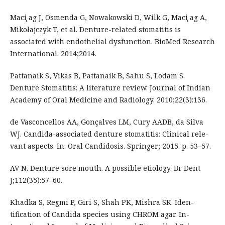
Maci ̨ag J, Osmenda G, Nowakowski D, Wilk G, Maci ̨ag A,
Mikołajczyk T, et al. Denture-related stomatitis is
associated with endothelial dysfunction. BioMed Research
International. 2014;2014.
Pattanaik S, Vikas B, Pattanaik B, Sahu S, Lodam S.
Denture Stomatitis: A literature review. Journal of Indian
Academy of Oral Medicine and Radiology. 2010;22(3):136.
de Vasconcellos AA, Gonçalves LM, Cury AADB, da Silva
WJ. Candida-associated denture stomatitis: Clinical rele-
vant aspects. In: Oral Candidosis. Springer; 2015. p. 53–57.
AV N. Denture sore mouth. A possible etiology. Br Dent
J;112(35):57–60.
Khadka S, Regmi P, Giri S, Shah PK, Mishra SK. Iden-
tification of Candida species using CHROM agar. In-