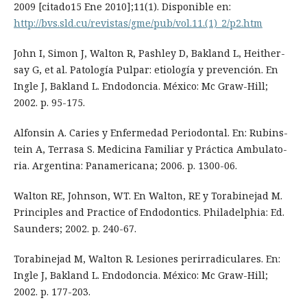
2009 [citado15 Ene 2010];11(1). Disponible en:
http://bvs.sld.cu/revistas/gme/pub/vol.11.(1)_2/p2.htm
John I, Simon J, Walton R, Pashley D, Bakland L, Heither-
say G, et al. Patología Pulpar: etiología y prevención. En
Ingle J, Bakland L. Endodoncia. México: Mc Graw-Hill;
2002. p. 95-175.
Alfonsin A. Caries y Enfermedad Periodontal. En: Rubins-
tein A, Terrasa S. Medicina Familiar y Práctica Ambulato-
ria. Argentina: Panamericana; 2006. p. 1300-06.
Walton RE, Johnson, WT. En Walton, RE y Torabinejad M.
Principles and Practice of Endodontics. Philadelphia: Ed.
Saunders; 2002. p. 240-67.
Torabinejad M, Walton R. Lesiones perirradiculares. En:
Ingle J, Bakland L. Endodoncia. México: Mc Graw-Hill;
2002. p. 177-203.