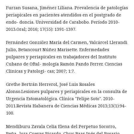
Furzan Susana, Jiménez Liliana. Prevalencia de patologías
periapicales en pacientes atendidos en el postgrado de
endo- doncia. Universidad de Carabobo. Período 2010-
2013.Oral; 2016; 17(55): 1391-1397.
Fernández González María del Carmen, Valcárcel Llerandi
Julio, Betancourt Núñez Marisette. Enfermedades
pulpares y periapicales en trabajadores del Instituto
Cubano de Oftal- mología Ramón Pando Ferrer. Ciencias
Clinicas y Patologi- cas; 2007; 1:7.
Grethe Bertrán HerreroI, José Luis Rosales
Alonso.Lesiones pulpares y periapicales en la consulta de
Urgencia Estomatológica. Clínica "Felipe Soto". 2010-
2011.Revista Habanera de Ciencias Médicas 2013;13(1):94-
100.
Mendiburu Zavala Celia Elena del Perpetuo Socorro,
Peña- loza Cuevas Ricardo, Chuc Baas Inés del Rosario,