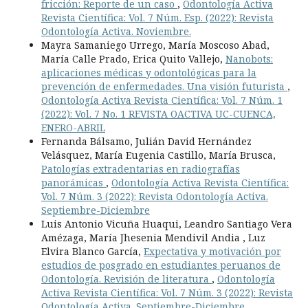
fricción: Reporte de un caso
,
Odontología Activa
Revista Científica: Vol. 7 Núm. Esp. (2022): Revista
Odontología Activa. Noviembre.
Mayra Samaniego Urrego, María Moscoso Abad,
María Calle Prado, Erica Quito Vallejo,
Nanobots:
aplicaciones médicas y odontológicas para la
prevención de enfermedades. Una visión futurista
,
Odontología Activa Revista Científica: Vol. 7 Núm. 1
(2022): Vol. 7 No. 1 REVISTA OACTIVA UC-CUENCA,
ENERO-ABRIL
Fernanda Bálsamo, Julián David Hernández
Velásquez, María Eugenia Castillo, María Brusca,
Patologías extradentarias en radiografías
panorámicas
,
Odontología Activa Revista Científica:
Vol. 7 Núm. 3 (2022): Revista Odontología Activa.
Septiembre-Diciembre
Luis Antonio Vicuña Huaqui, Leandro Santiago Vera
Amézaga, María Jhesenia Mendivil Andia , Luz
Elvira Blanco García,
Expectativa y motivación por
estudios de posgrado en estudiantes peruanos de
Odontología. Revisión de literatura
,
Odontología
Activa Revista Científica: Vol. 7 Núm. 3 (2022): Revista
Odontología Activa. Septiembre-Diciembre