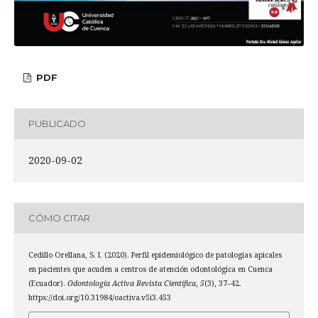
PDF
PUBLICADO
2020-09-02
CÓMO CITAR
Cedillo Orellana, S. I. (2020). Perfil epidemiológico de patologías apicales
en pacientes que acuden a centros de atención odontológica en Cuenca
(Ecuador).
Odontología Activa Revista Científica
,
5
(3), 37–42.
https://doi.org/10.31984/oactiva.v5i3.453