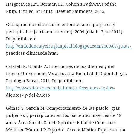
Hargreaves KM, Berman LH. Cohen’s Pathways of the
Pulp, 11th ed. St Louis: Elsevier Saunders; 2015.
Guíasprácticas clínicas de enfermedades pulpares y
periapicales. [serie en internet]. 2009 [citado 7 jul 2011].
Disponible en:
http://endodonciaycirugiaapical.blogspot.com/2009/07/guias-
practicas clinicasde.html
Calafell R, Ugalde A. Infecciones de los dientes y del
hueso. Universidad Veracruzana Facultad de Odontología.
Patología Bucal, 2011. Disponible en:
http://www.slideshare.net/alufar/infecciones-de-los-
dientes- y-del-hueso
Gómez Y, García M. Comportamiento de las patolo- gías
pulpares y periapicales en los pacientes mayores de 19
años. Área Sur de Sancti Spíritus. Filial de Cien- cias
Médicas "Manuel P. Fajardo". Gaceta Médica Espi- rituana.