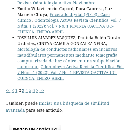
Revista Odontología Activa. Noviembre.
Emilio Villavicencio-Caparó, Dora Cabrera, Luz
Mariela Chuya,
Encerado digital (PDTE) : Caso
clínico
,
Odontología Activa Revista Científica: Vol. 7
Núm. 1 (2022): Vol. 7 No. 1 REVISTA OACTIVA UC-
CUENCA, ENERO-ABRIL
JOSE LUIS ALVAREZ VASQUEZ, Daniela Belén Durán
Urdiales, CINTYA CAMILA GONZALEZ NEIRA,
Morfología de conductos radiculares en incisivos
mandibulares permanentes mediante tomografía
computarizada de haz cónico en una subpoblación
cuencana
,
Odontología Activa Revista Científica: Vol.
7 Núm. 1 (2022): Vol. 7 No. 1 REVISTA OACTIVA UC-
CUENCA, ENERO-ABRIL
<<
<
1
2
3
4
5
6
>
>>
También puede
Iniciar una búsqueda de similitud
avanzada
para este artículo.
ENVIAR UN ARTÍCULO