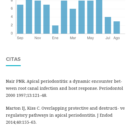
CITAS
Nair PNR. Apical periodontitis: a dynamic encounter bet-
ween root canal infection and host response. Periodontol
2000 1997;13:121–48.
Marton IJ, Kiss C. Overlapping protective and destructi- ve
regulatory pathways in apical periodontitis. J Endod
2014;40:155–63.