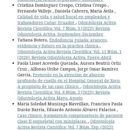
Cristina Dominguez Crespo, Cristina Crespo ,
Fernando Vallejo , Daniela Cabrera, Maria Ávila ,
Calidad de vida y salud bucal en empleados y
trabajadores Cañar-Ecuador
,
Odontología Activa
Revista Científica: Vol. 7 Núm. 3 (2022): Revista
Odontología Activa. Septiembre-Diciembre
Tatiana Botero,
Endodoncia guiada: avances,
evidencia y futuro en la práctica clínica
,
Odontología Activa Revista Científica: Vol. 11 Núm. 1
(2026): Revista Odontología Activa. Enero-Abril
Paola Lisset Acevedo Quezada, Aurora Beatriz Ortiz
Cruz , Alfonso Uribe Campos, Jorge Omar Ramírez
García,
Protocolo en la atención de absceso
profundo de cuello en el Hospital General de Xoco:
A propósito de un caso clínico.
,
Odontología Activa
Revista Científica: Vol. 8 Núm. 2 (2023): Revista
Odontología Activa Mayo. Agosto
Maria Soledad Munizaga Naveillan, Francisca Paola
Durán Barría, Eduardo Antonio Álvarez Palacios ,
Caso clínico: tratamiento compensatorio de paciente
clase II esqueletal con miniplacas.
,
Odontología
Activa Revista Científica: Vol. 7 Núm. Esp. (2022):