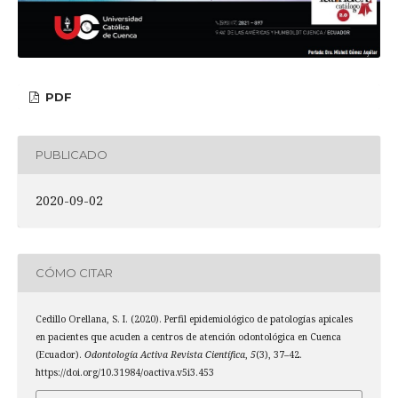
PDF
PUBLICADO
2020-09-02
CÓMO CITAR
Cedillo Orellana, S. I. (2020). Perfil epidemiológico de patologías apicales
en pacientes que acuden a centros de atención odontológica en Cuenca
(Ecuador).
Odontología Activa Revista Científica
,
5
(3), 37–42.
https://doi.org/10.31984/oactiva.v5i3.453