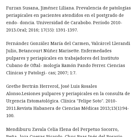
Furzan Susana, Jiménez Liliana. Prevalencia de patologías
periapicales en pacientes atendidos en el postgrado de
endo- doncia. Universidad de Carabobo. Período 2010-
2013.Oral; 2016; 17(55): 1391-1397.
Fernández González María del Carmen, Valcárcel Llerandi
Julio, Betancourt Núñez Marisette. Enfermedades
pulpares y periapicales en trabajadores del Instituto
Cubano de Oftal- mología Ramón Pando Ferrer. Ciencias
Clinicas y Patologi- cas; 2007; 1:7.
Grethe Bertrán HerreroI, José Luis Rosales
Alonso.Lesiones pulpares y periapicales en la consulta de
Urgencia Estomatológica. Clínica "Felipe Soto". 2010-
2011.Revista Habanera de Ciencias Médicas 2013;13(1):94-
100.
Mendiburu Zavala Celia Elena del Perpetuo Socorro,
Peña- loza Cuevas Ricardo, Chuc Baas Inés del Rosario,