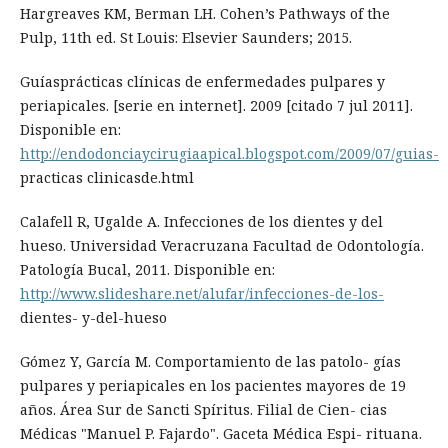
Hargreaves KM, Berman LH. Cohen’s Pathways of the
Pulp, 11th ed. St Louis: Elsevier Saunders; 2015.
Guíasprácticas clínicas de enfermedades pulpares y
periapicales. [serie en internet]. 2009 [citado 7 jul 2011].
Disponible en:
http://endodonciaycirugiaapical.blogspot.com/2009/07/guias-
practicas clinicasde.html
Calafell R, Ugalde A. Infecciones de los dientes y del
hueso. Universidad Veracruzana Facultad de Odontología.
Patología Bucal, 2011. Disponible en:
http://www.slideshare.net/alufar/infecciones-de-los-
dientes- y-del-hueso
Gómez Y, García M. Comportamiento de las patolo- gías
pulpares y periapicales en los pacientes mayores de 19
años. Área Sur de Sancti Spíritus. Filial de Cien- cias
Médicas "Manuel P. Fajardo". Gaceta Médica Espi- rituana.