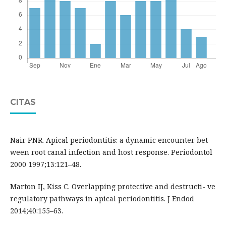
CITAS
Nair PNR. Apical periodontitis: a dynamic encounter bet-
ween root canal infection and host response. Periodontol
2000 1997;13:121–48.
Marton IJ, Kiss C. Overlapping protective and destructi- ve
regulatory pathways in apical periodontitis. J Endod
2014;40:155–63.