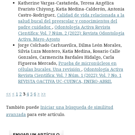
Katherine Vargas-Castañeda, Teresa Angélica
Evaristo Chiyong, Katia Medina-Calderón, Antonia
Castro-Rodriguez,
Calidad de vida relacionada a la
salud bucal del preescolar y conocimientos del
padre cuidador.
,
Odontología Activa Revista
Científica: Vol. 7 Núm. 2 (2022): Revista Odontología
Activa. Mayo-Agosto
Jorge Colchado Carhuavilca, Dilma León Morales,
Silvia Luza Montero, Katia Medina, Rosario Calle
Gonzales, Carmencita Bardales Hidalgo, Carla
Figueroa Mercado,
Prueba de micronúcleos en
células bucales. Una revisión
,
Odontología Activa
Revista Científica: Vol. 7 Núm. 1 (2022): Vol. 7 No. 1
REVISTA OACTIVA UC-CUENCA, ENERO-ABRIL
<<
<
1
2
3
4
5
6
>
>>
También puede
Iniciar una búsqueda de similitud
avanzada
para este artículo.
ENVIAR UN ARTÍCULO