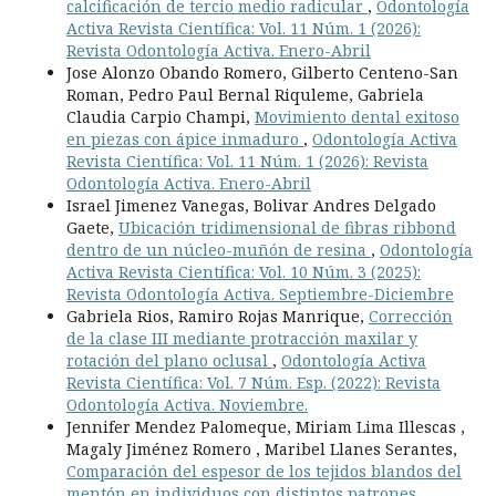
calcificación de tercio medio radicular
,
Odontología
Activa Revista Científica: Vol. 11 Núm. 1 (2026):
Revista Odontología Activa. Enero-Abril
Jose Alonzo Obando Romero, Gilberto Centeno-San
Roman, Pedro Paul Bernal Riquleme, Gabriela
Claudia Carpio Champi,
Movimiento dental exitoso
en piezas con ápice inmaduro
,
Odontología Activa
Revista Científica: Vol. 11 Núm. 1 (2026): Revista
Odontología Activa. Enero-Abril
Israel Jimenez Vanegas, Bolivar Andres Delgado
Gaete,
Ubicación tridimensional de fibras ribbond
dentro de un núcleo-muñón de resina
,
Odontología
Activa Revista Científica: Vol. 10 Núm. 3 (2025):
Revista Odontología Activa. Septiembre-Diciembre
Gabriela Rios, Ramiro Rojas Manrique,
Corrección
de la clase III mediante protracción maxilar y
rotación del plano oclusal
,
Odontología Activa
Revista Científica: Vol. 7 Núm. Esp. (2022): Revista
Odontología Activa. Noviembre.
Jennifer Mendez Palomeque, Miriam Lima Illescas ,
Magaly Jiménez Romero , Maribel Llanes Serantes,
Comparación del espesor de los tejidos blandos del
mentón en individuos con distintos patrones