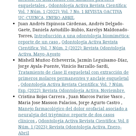
esqueletales
,
Odontología Activa Revista Científica:
Vol. 7 Núm. 1 (2022): Vol. 7 No. 1 REVISTA OACTIVA
UC-CUENCA, ENERO-ABRIL
Juan Andrés Espinoza Cárdenas, Andrés Delgado-
Gaete, Daniela Astudillo-Rubio, Karelys Maldonado-
Torres,
Introducción a una odontología biomimética:
reporte de un caso
,
Odontología Activa Revista
Científica: Vol. 7 Núm. 2 (2022): Revista Odontología
Activa. Mayo-Agosto
Mishell Muñoz-Echeverría, Jazmín Leguisamo-Díaz,
Jorge Ayala-Puente, Vinicio Barzallo-Sardi,
Tratamiento de clase II esqueletal con extracción de
primeros molares permanentes y anclaje esqueletal
,
Odontología Activa Revista Científica: Vol. 7 Núm.
Esp. (2022): Revista Odontología Activa. Noviembre.
Cristina Rojas Carrera , Juan Marcos Parise Vasco ,
Maria Jose Masson Palacios, Jorge Agurto Castro ,
Manejo farmacológico del dolor orofacial asociado a
neuralgia del trigémino: reporte de dos casos
clínicos
,
Odontología Activa Revista Científica: Vol. 8
Núm. 1 (2023): Revista Odontología Activa. Enero-
Abril