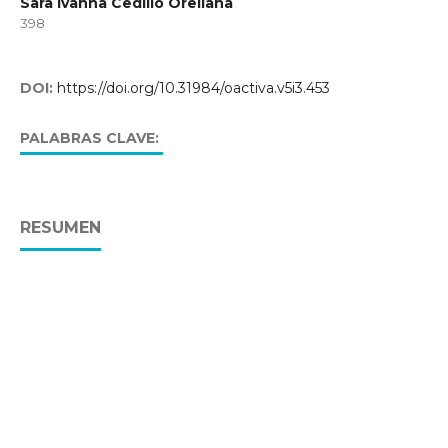
Sara Ivanna Cedillo Orellana
398
DOI:
https://doi.org/10.31984/oactiva.v5i3.453
Perfil epidemiológico, Endodoncia,
PALABRAS CLAVE:
Periodontitis, Absceso apical, Osteítis condensante
RESUMEN
Objetivo:
Definir el perfil epidemiológico de las patologías
apicales en la ciudad de Cuenca-Ecuador en el período
marzo 2017 - febrero 2018.
Materiales y métodos:
Se
realizó un estudio retrospectivo, basado en el análisis de
785 fichas clínicas del área de endodoncia
correspondientes a pacientes atendidos en centros de
atención odontológica en la ciudad de Cuenca (Ecuador)