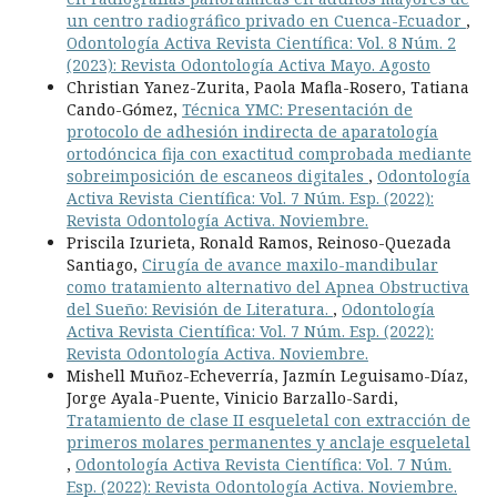
un centro radiográfico privado en Cuenca-Ecuador
,
Odontología Activa Revista Científica: Vol. 8 Núm. 2
(2023): Revista Odontología Activa Mayo. Agosto
Christian Yanez-Zurita, Paola Mafla-Rosero, Tatiana
Cando-Gómez,
Técnica YMC: Presentación de
protocolo de adhesión indirecta de aparatología
ortodóncica fija con exactitud comprobada mediante
sobreimposición de escaneos digitales
,
Odontología
Activa Revista Científica: Vol. 7 Núm. Esp. (2022):
Revista Odontología Activa. Noviembre.
Priscila Izurieta, Ronald Ramos, Reinoso-Quezada
Santiago,
Cirugía de avance maxilo-mandibular
como tratamiento alternativo del Apnea Obstructiva
del Sueño: Revisión de Literatura.
,
Odontología
Activa Revista Científica: Vol. 7 Núm. Esp. (2022):
Revista Odontología Activa. Noviembre.
Mishell Muñoz-Echeverría, Jazmín Leguisamo-Díaz,
Jorge Ayala-Puente, Vinicio Barzallo-Sardi,
Tratamiento de clase II esqueletal con extracción de
primeros molares permanentes y anclaje esqueletal
,
Odontología Activa Revista Científica: Vol. 7 Núm.
Esp. (2022): Revista Odontología Activa. Noviembre.