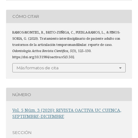
CÓMO CITAR
RAMOS-MONTIEL, R., BRITO-ZUÑIGA, C., PUEBLA-RAMOS, L., & PINOS-
SORIA, G. (2020). Tratamiento interdisciplinario de paciente adulto con
trastornos de la articulación temporomandibular. reporte de caso.
Odontología Activa Revista Científica
,
5
(3), 125–130.
https://doi.org/10.31984/oactiva.v5i3.502
Más formatos de cita
NÚMERO
Vol. 5 Núm. 3 (2020): REVISTA OACTIVA UC CUENCA,
SEPTIEMBRE-DICIEMBRE
SECCIÓN