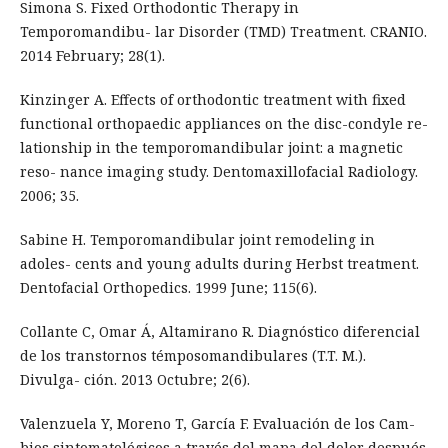
Simona S. Fixed Orthodontic Therapy in
Temporomandibu- lar Disorder (TMD) Treatment. CRANIO.
2014 February; 28(1).
Kinzinger A. Effects of orthodontic treatment with fixed
functional orthopaedic appliances on the disc-condyle re-
lationship in the temporomandibular joint: a magnetic
reso- nance imaging study. Dentomaxillofacial Radiology.
2006; 35.
Sabine H. Temporomandibular joint remodeling in
adoles- cents and young adults during Herbst treatment.
Dentofacial Orthopedics. 1999 June; 115(6).
Collante C, Omar Á, Altamirano R. Diagnóstico diferencial
de los transtornos témposomandibulares (T.T. M.).
Divulga- ción. 2013 Octubre; 2(6).
Valenzuela Y, Moreno T, García F. Evaluación de los Cam-
bios sintomatológicos a través del mapa del dolor después