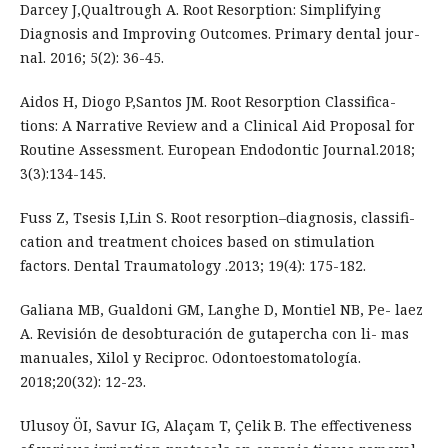
Darcey J,Qualtrough A. Root Resorption: Simplifying
Diagnosis and Improving Outcomes. Primary dental jour-
nal. 2016; 5(2): 36-45.
Aidos H, Diogo P,Santos JM. Root Resorption Classifica-
tions: A Narrative Review and a Clinical Aid Proposal for
Routine Assessment. European Endodontic Journal.2018;
3(3):134-145.
Fuss Z, Tsesis I,Lin S. Root resorption–diagnosis, classifi-
cation and treatment choices based on stimulation
factors. Dental Traumatology .2013; 19(4): 175-182.
Galiana MB, Gualdoni GM, Langhe D, Montiel NB, Pe- laez
A. Revisión de desobturación de gutapercha con li- mas
manuales, Xilol y Reciproc. Odontoestomatología.
2018;20(32): 12-23.
Ulusoy ÖI, Savur IG, Alaçam T, Çelik B. The effectiveness