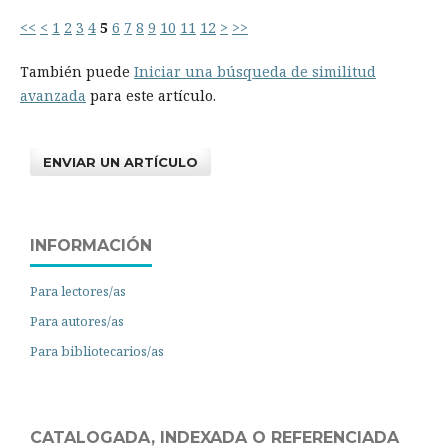
<<
<
1
2
3
4
5
6
7
8
9
10
11
12
>
>>
También puede
Iniciar una búsqueda de similitud
avanzada
para este artículo.
ENVIAR UN ARTÍCULO
INFORMACIÓN
Para lectores/as
Para autores/as
Para bibliotecarios/as
CATALOGADA, INDEXADA O REFERENCIADA