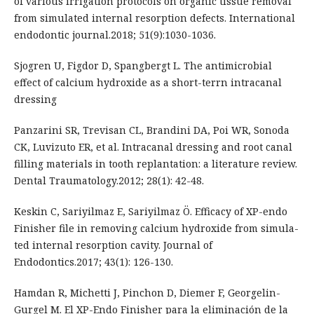
of various irrigation protocols on organic tissue removal
from simulated internal resorption defects. International
endodontic journal.2018; 51(9):1030-1036.
Sjogren U, Figdor D, Spangbergt L. The antimicrobial
effect of calcium hydroxide as a short-terrn intracanal
dressing
Panzarini SR, Trevisan CL, Brandini DA, Poi WR, Sonoda
CK, Luvizuto ER, et al. Intracanal dressing and root canal
filling materials in tooth replantation: a literature review.
Dental Traumatology.2012; 28(1): 42-48.
Keskin C, Sariyilmaz E, Sariyilmaz Ö. Efficacy of XP-endo
Finisher file in removing calcium hydroxide from simula-
ted internal resorption cavity. Journal of
Endodontics.2017; 43(1): 126-130.
Hamdan R, Michetti J, Pinchon D, Diemer F, Georgelin-
Gurgel M. El XP-Endo Finisher para la eliminación de la