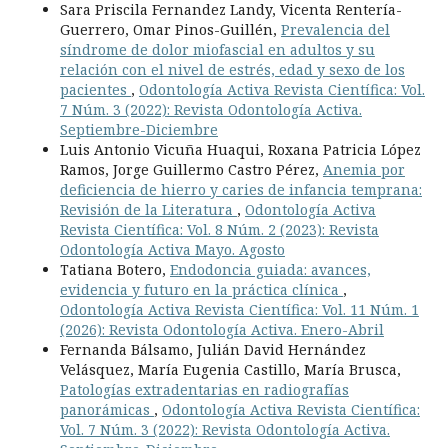
Sara Priscila Fernandez Landy, Vicenta Rentería-
Guerrero, Omar Pinos-Guillén,
Prevalencia del
síndrome de dolor miofascial en adultos y su
relación con el nivel de estrés, edad y sexo de los
pacientes
,
Odontología Activa Revista Científica: Vol.
7 Núm. 3 (2022): Revista Odontología Activa.
Septiembre-Diciembre
Luis Antonio Vicuña Huaqui, Roxana Patricia López
Ramos, Jorge Guillermo Castro Pérez,
Anemia por
deficiencia de hierro y caries de infancia temprana:
Revisión de la Literatura
,
Odontología Activa
Revista Científica: Vol. 8 Núm. 2 (2023): Revista
Odontología Activa Mayo. Agosto
Tatiana Botero,
Endodoncia guiada: avances,
evidencia y futuro en la práctica clínica
,
Odontología Activa Revista Científica: Vol. 11 Núm. 1
(2026): Revista Odontología Activa. Enero-Abril
Fernanda Bálsamo, Julián David Hernández
Velásquez, María Eugenia Castillo, María Brusca,
Patologías extradentarias en radiografías
panorámicas
,
Odontología Activa Revista Científica:
Vol. 7 Núm. 3 (2022): Revista Odontología Activa.