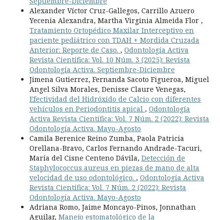
Septiembre-Diciembre
Alexander Víctor Cruz-Gallegos, Carrillo Azuero
Yecenia Alexandra, Martha Virginia Almeida Flor ,
Tratamiento Ortopédico Maxilar Interceptivo en
paciente pediátrico con TDAH + Mordida Cruzada
Anterior: Reporte de Caso.
,
Odontología Activa
Revista Científica: Vol. 10 Núm. 3 (2025): Revista
Odontología Activa. Septiembre-Diciembre
Jimena Gutierrez, Fernanda Sacoto Figueroa, Miguel
Angel Silva Morales, Denisse Claure Venegas,
Efectividad del Hidróxido de Calcio con diferentes
vehículos en Periodontitis apical
,
Odontología
Activa Revista Científica: Vol. 7 Núm. 2 (2022): Revista
Odontología Activa. Mayo-Agosto
Camila Berenice Reino Zumba, Paola Patricia
Orellana-Bravo, Carlos Fernando Andrade-Tacuri,
María del Cisne Centeno Dávila,
Detección de
Staphylococcus aureus en piezas de mano de alta
velocidad de uso odontológico.
,
Odontología Activa
Revista Científica: Vol. 7 Núm. 2 (2022): Revista
Odontología Activa. Mayo-Agosto
Adriana Romo, Jaime Moncayo-Pinos, Jonnathan
Aguilar,
Manejo estomatológico de la