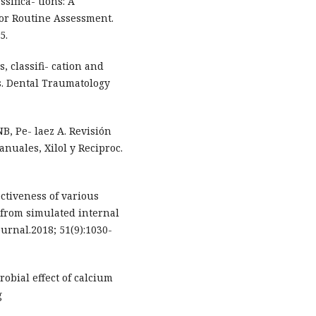
sifica- tions: A
for Routine Assessment.
5.
s, classifi- cation and
s. Dental Traumatology
, Pe- laez A. Revisión
nuales, Xilol y Reciproc.
ectiveness of various
 from simulated internal
urnal.2018; 51(9):1030-
robial effect of calcium
g