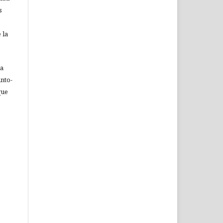
s
 la
ia
nto-
que