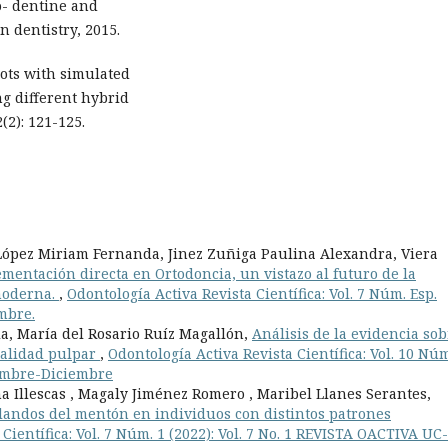
o- dentine and
n dentistry, 2015.
oots with simulated
ng different hybrid
(2): 121-125.
 López Miriam Fernanda, Jinez Zuñiga Paulina Alexandra, Viera
ementación directa en Ortodoncia, un vistazo al futuro de la
 moderna.
,
Odontología Activa Revista Científica: Vol. 7 Núm. Esp.
embre.
la, María del Rosario Ruíz Magallón,
Análisis de la evidencia sob
italidad pulpar
,
Odontología Activa Revista Científica: Vol. 10 Núm
iembre-Diciembre
Illescas , Magaly Jiménez Romero , Maribel Llanes Serantes,
blandos del mentón en individuos con distintos patrones
Científica: Vol. 7 Núm. 1 (2022): Vol. 7 No. 1 REVISTA OACTIVA UC-