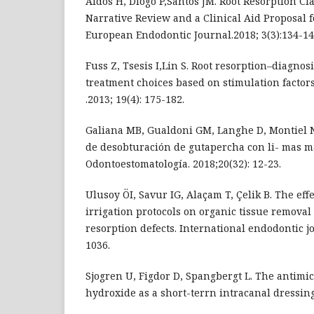
Aidos H, Diogo P,Santos JM. Root Resorption Clas
Narrative Review and a Clinical Aid Proposal 
European Endodontic Journal.2018; 3(3):134-14
Fuss Z, Tsesis I,Lin S. Root resorption–diagnosi
treatment choices based on stimulation factor
.2013; 19(4): 175-182.
Galiana MB, Gualdoni GM, Langhe D, Montiel NB
de desobturación de gutapercha con li- mas ma
Odontoestomatología. 2018;20(32): 12-23.
Ulusoy ÖI, Savur IG, Alaçam T, Çelik B. The eff
irrigation protocols on organic tissue removal
resorption defects. International endodontic jo
1036.
Sjogren U, Figdor D, Spangbergt L. The antimic
hydroxide as a short-terrn intracanal dressin