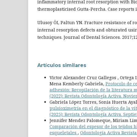
inflammatory internal root resorption with Bi
thermoplasticised Gutta-Percha. Case reports i
Ulusoy ÖI, Paltun YN. Fracture resistance of r
internal resorption defects and obturated usi
techniques. Journal of Dental Sciences. 2017;12
Artículos similares
Victor Alexander Cruz Gallegos , Ortega
Mena Kemberly Gabriela,
Protocolo de c
adhesión: Recopilación de la literatura
(2022): Revista Odontología Activa. Novi
Gabriela López Torres, Sonia Huerta Aya
pulsioximetría en el diagnóstico de la v
(2025): Revista Odontología Activa. Sept
Jennifer Mendez Palomeque, Miriam Lima 
Comparación del espesor de los tejidos 
esqueletales
,
Odontología Activa Revista 