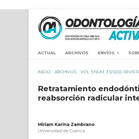
ACTUAL
ARCHIVOS
ENVÍOS
SOB
INICIO
/
ARCHIVOS
/
VOL. 5 NÚM. 3 (2020): REV
Retratamiento endodóntic
reabsorción radicular int
Miriam Karina Zambrano
Universidad de Cuenca