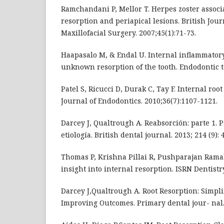
Ramchandani P, Mellor T. Herpes zoster associ
resorption and periapical lesions. British Jour
Maxillofacial Surgery. 2007;45(1):71-73.
Haapasalo M, & Endal U. Internal inflammatory 
unknown resorption of the tooth. Endodontic top
Patel S, Ricucci D, Durak C, Tay F. Internal root
Journal of Endodontics. 2010;36(7):1107-1121.
Darcey J, Qualtrough A. Reabsorción: parte 1. Pa
etiología. British dental journal. 2013; 214 (9): 
Thomas P, Krishna Pillai R, Pushparajan Ramak
insight into internal resorption. ISRN Dentistry
Darcey J,Qualtrough A. Root Resorption: Simpl
Improving Outcomes. Primary dental jour- nal. 