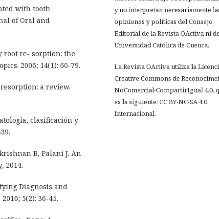
ated with tooth
y no interpretan necesariamente la
nal of Oral and
opiniones y políticas del Consejo
Editorial de la Revista OActiva ni de
Universidad Católica de Cuenca.
root re- sorption: the
ics. 2006; 14(1): 60-79.
La Revista OActiva utiliza la Licenc
Creative Commons de Reconocimei
 resorption: a review.
NoComercial-CompartirIgual 4.0, 
es la siguiente: CC BY-NC-SA 4.0
Internacional.
tología, clasificación y
439.
rishnan B, Palani J. An
, 2014.
ifying Diagnosis and
2016; 5(2): 36-45.