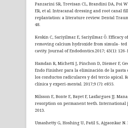
Panzarini SR, Trevisan CL, Brandini DA, Poi W
ER, et al. Intracanal dressing and root canal fi
replantation: a literature review. Dental Traum
48.
Keskin C, Sariyilmaz E, Sariyilmaz Ö. Efficacy o
removing calcium hydroxide from simula- ted 
cavity. Journal of Endodontics.2017; 43(1): 126-
Hamdan R, Michetti J, Pinchon D, Diemer F, Ge
Endo Finisher para la eliminación de la pasta 
los conductos radiculares y del tercio apical. 
clínica y experi-mental. 2017;9 (7): e855.
Nilsson E, Bonte E, Bayet F, Lasfargues JJ. Man
resorption on permanent teeth. International j
2013.
Umashetty G, Hoshing U, Patil S, Ajgaonkar N