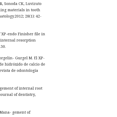
R, Sonoda CK, Luvizuto
lling materials in tooth
atology.2012; 28(1): 42-
f XP-endo Finisher file in
internal resorption
130.
orgelin- Gurgel M. El XP-
de hidróxido de calcio de
Revista de odontología
agement of internal root
ournal of dentistry,
. Mana- gement of