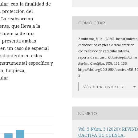
lar; con la finalidad de
a protección del
. La reabsorción
CÓMO CITAR
nte, que lleva a la
secuencia de una
Zambrano, M. K. (2020). Retratamiento
te presenta ambas
endodóntico en pieza dental anterior
 en un caso de especial
con reabsorción radicular interna.
tratamiento en estos
reporte de un caso.
Odontología Activa
instrumental específico y
Revista Científica
,
5
(3), 131–136.
https://doi.org/10.31984/oactiva.v5i3.5
n, limpieza,
3
lar.
Más formatos de cita
NÚMERO
Vol. 5 Núm. 3 (2020): REVIST
OACTIVA UC CUENCA,