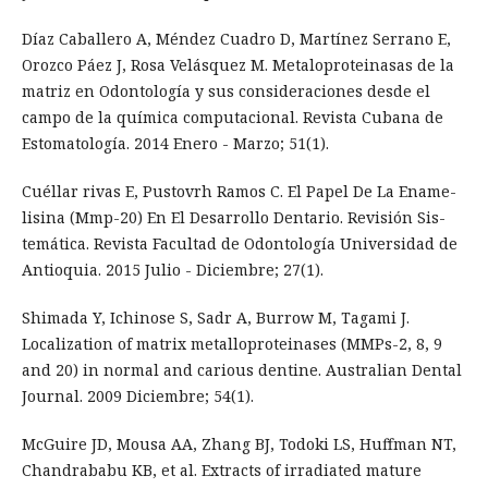
Díaz Caballero A, Méndez Cuadro D, Martínez Serrano E,
Orozco Páez J, Rosa Velásquez M. Metaloproteinasas de la
matriz en Odontología y sus consideraciones desde el
campo de la química computacional. Revista Cubana de
Estomatología. 2014 Enero - Marzo; 51(1).
Cuéllar rivas E, Pustovrh Ramos C. El Papel De La Ename-
lisina (Mmp-20) En El Desarrollo Dentario. Revisión Sis-
temática. Revista Facultad de Odontología Universidad de
Antioquia. 2015 Julio - Diciembre; 27(1).
Shimada Y, Ichinose S, Sadr A, Burrow M, Tagami J.
Localization of matrix metalloproteinases (MMPs-2, 8, 9
and 20) in normal and carious dentine. Australian Dental
Journal. 2009 Diciembre; 54(1).
McGuire JD, Mousa AA, Zhang BJ, Todoki LS, Huffman NT,
Chandrababu KB, et al. Extracts of irradiated mature