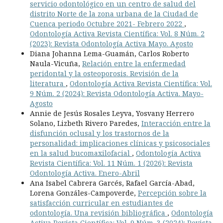
servicio odontológico en un centro de salud del
distrito Norte de la zona urbana de la Ciudad de
Cuenca periodo Octubre 2021- Febrero 2022
,
Odontología Activa Revista Científica: Vol. 8 Núm. 2
(2023): Revista Odontología Activa Mayo. Agosto
Diana Johanna Lema-Guamán, Carlos Roberto
Naula-Vicuña,
Relación entre la enfermedad
peridontal y la osteoporosis. Revisión de la
literatura
,
Odontología Activa Revista Científica: Vol.
9 Núm. 2 (2024): Revista Odontología Activa. Mayo-
Agosto
Annie de Jesús Rosales Leyva, Yosvany Herrero
Solano, Lizbeth Rivero Paredes,
Interacción entre la
disfunción oclusal y los trastornos de la
personalidad: implicaciones clínicas y psicosociales
en la salud bucomaxilofacial
,
Odontología Activa
Revista Científica: Vol. 11 Núm. 1 (2026): Revista
Odontología Activa. Enero-Abril
Ana Isabel Cabrera Garcés, Rafael García-Abad,
Lorena Gonzáles-Campoverde,
Percepción sobre la
satisfacción curricular en estudiantes de
odontología. Una revisión bibliográfica
,
Odontología
Activa Revista Científica: Vol. 9 Núm. 3 (2024): Revista