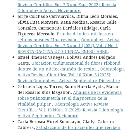
Revista Científica: Vol. 7 Núm. Esp. (2022): Revista
Odontología Activa. Noviembre.
Jorge Colchado Carhuavilca, Dilma León Morales,
Silvia Luza Montero, Katia Medina, Rosario Calle
Gonzales, Carmencita Bardales Hidalgo, Carla
Figueroa Mercado,
Prueba de micronúcleos en
células bucales. Una revisión
,
Odontología Activa
Revista Científica: Vol. 7 Núm. 1 (2022): Vol. 7 No. 1
REVISTA OACTIVA UC-CUENCA, ENERO-ABRIL
Israel Jimenez Vanegas, Bolivar Andres Delgado
Gaete,
Ubicación tridimensional de fibras ribbond
dentro de un núcleo-muñón de resina
,
Odontología
Activa Revista Científica: Vol. 10 Núm. 3 (2025):
Revista Odontología Activa. Septiembre-Diciembre
Gabriela López Torres, Sonia Huerta Ayala, María
del Rosario Ruíz Magallón,
Análisis de la evidencia
sobre pulsioximetría en el diagnóstico de la
vitalidad pulpar
,
Odontología Activa Revista
Científica: Vol. 10 Núm. 3 (2025): Revista Odontología
Activa. Septiembre-Diciembre
Carla Berosca Hurel Sotomayor, Gladys Cabrera
Cabrera,
Satisfacción de los pacientes que reciben