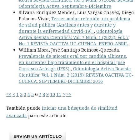
Odontología Activa. Septiembre-Diciembre
Silvana Enríquez Méndez, Luis Vargas Chávez, Diego
Palacios Vivar,
Tercer molar retenido, un problema
de salud pública (Análisis antes y durante y
durante la enfermedad Covid-19).
,
Odontología
Activa Revista Científica: Vol. 7 Núm. 1 (2022): Vol. 7
No. 1 REVISTA OACTIVA UC-CUENCA, ENERO-ABRIL
William Mora, José Santiago Reinoso-Quezada,
Prevalencia de micosis oral por candida albicans,
en pacientes bajo tratamiento en el hospital José
Carrasco Arteaga (IESS)
,
Odontología Activa Revista
Científica: Vol. 1 Núm. 3 (2016): REVISTA OACTIVA UC-
CUENCA. SEPTIEMBRE-DICIEMBRE 2016
<<
<
1
2
3
4
5
6
7
8
9
10
11
>
>>
También puede
Iniciar una búsqueda de similitud
avanzada
para este artículo.
ENVIAR UN ARTÍCULO