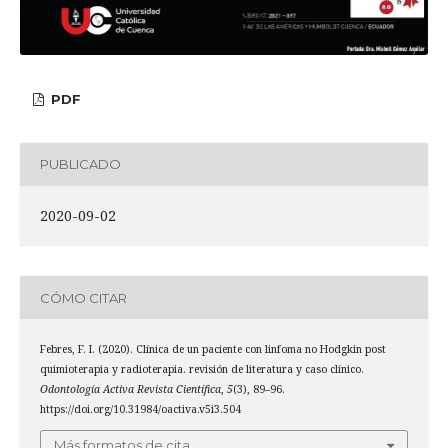
PDF
PUBLICADO
2020-09-02
CÓMO CITAR
Febres, F. I. (2020). Clínica de un paciente con linfoma no Hodgkin post
quimioterapia y radioterapia. revisión de literatura y caso clínico.
Odontología Activa Revista Científica
,
5
(3), 89–96.
https://doi.org/10.31984/oactiva.v5i3.504
Más formatos de cita