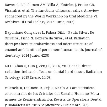
Dawes C, L Pedersen AM, Villa A, Ekström J, Protor GB,
Vissink A, et al. The functions of human saliva: A review
sponsored by the World Workshop on Oral Medicine VI.
Archives Of Oral Biology. 2015 Junio; 60(6).
Napolitano Gonçalves L, Palma-Dibb , Paula Silva , De
Oliveira , Filho N, Bezerra da Silva , et al. Radiation
therapy alters microhardness and microstructure of
enamel and dentin of permanent human teeth. Journal of
dentistry. 2014 Junio; 42(8)
Lu H, Zhao Q, Guo J, Zeng B, Yu X, Yu D, et al. Direct
radiation-induced effects on dental hard tissue. Radiation
Oncology. 2019 Enero; 14(5).
Valencia R, Espinosa R, Ceja I, Marín A. Características
estructurales de los Cristales del Esmalte Humano: Meca-
nismos de Remineralización. Revista de Operatoria Dental
y Biomateriales. 2013 Septiembre - Diciembre; 2(3).