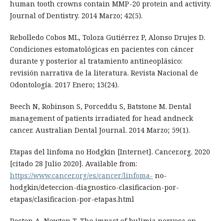
human tooth crowns contain MMP-20 protein and activity.
Journal of Dentistry. 2014 Marzo; 42(5).
Rebolledo Cobos ML, Toloza Gutiérrez P, Alonso Drujes D.
Condiciones estomatológicas en pacientes con cáncer
durante y posterior al tratamiento antineoplásico:
revisión narrativa de la literatura. Revista Nacional de
Odontología. 2017 Enero; 13(24).
Beech N, Robinson S, Porceddu S, Batstone M. Dental
management of patients irradiated for head andneck
cancer. Australian Dental Journal. 2014 Marzo; 59(1).
Etapas del linfoma no Hodgkin [Internet]. Cancer.org. 2020
[citado 28 Julio 2020]. Available from:
https://www.cancer.org/es/cancer/linfoma-
no-
hodgkin/deteccion-diagnostico-clasificacion-por-
etapas/clasificacion-por-etapas.html
Rosten A, Newton T. The impact of bulimia nervosa on