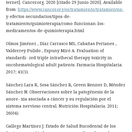
ternet]. Cancer.org. 2020 [citado 29 Junio 2020]. Available
from:
https://www.cancer.org/es/tratamiento/tratamientos-
y-efectos-secundarios/tipos-de-
tratamiento/quimioterapia/como-funcionan-los-
medicamentos-de-quimioterapia.html
Olmos Jiménez , Díaz Carrasco MS, Cabañas Perianes ,
Valderrey Pulido , Espuny Miró A. Evaluation of
standardi- zed triple intrathecal therapy toxicity in
oncohematological adult patients. Farmacia Hospitalaria.
2017; 41(5).
Sánchez Lara K, Sosa Sánchez R, Green Renner D, Méndez
Sánchez N. Observaciones sobre la patogénesis de la
anore- xia asociada a cáncer y su regulación por el
sistema nervioso central. Nutrición Hospitalaria. 2011;
26(04).
Gallego Martínez J. Estado de Salud Bucodental de los