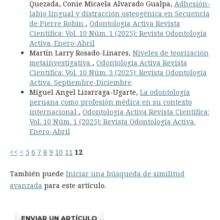
Quezada, Conie Micaela Alvarado Gualpa,
Adhesión-
labio lingual y distracción osteogénica en Secuencia
de Pierre Robin
,
Odontología Activa Revista
Científica: Vol. 10 Núm. 1 (2025): Revista Odontología
Activa. Enero-Abril
Martín Larry Rosado-Linares,
Niveles de teorización
metainvestigativa
,
Odontología Activa Revista
Científica: Vol. 10 Núm. 3 (2025): Revista Odontología
Activa. Septiembre-Diciembre
Miguel Angel Lizarraga-Ugarte,
La odontología
peruana como profesión médica en su contexto
internacional
,
Odontología Activa Revista Científica:
Vol. 10 Núm. 1 (2025): Revista Odontología Activa.
Enero-Abril
<<
<
5
6
7
8
9
10
11
12
También puede
Iniciar una búsqueda de similitud
avanzada
para este artículo.
ENVIAR UN ARTÍCULO