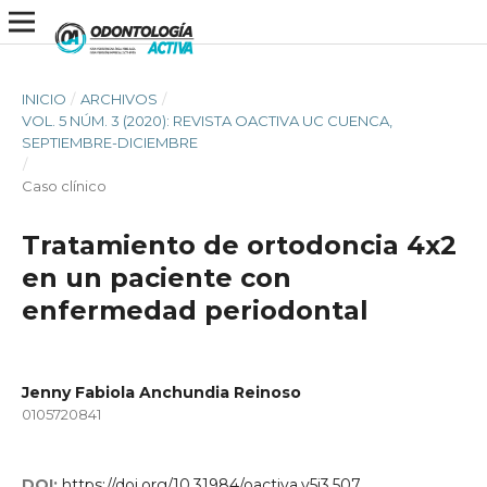
INICIO
/
ARCHIVOS
/
VOL. 5 NÚM. 3 (2020): REVISTA OACTIVA UC CUENCA,
SEPTIEMBRE-DICIEMBRE
/
Caso clínico
Tratamiento de ortodoncia 4x2
en un paciente con
enfermedad periodontal
Jenny Fabiola Anchundia Reinoso
0105720841
DOI:
https://doi.org/10.31984/oactiva.v5i3.507