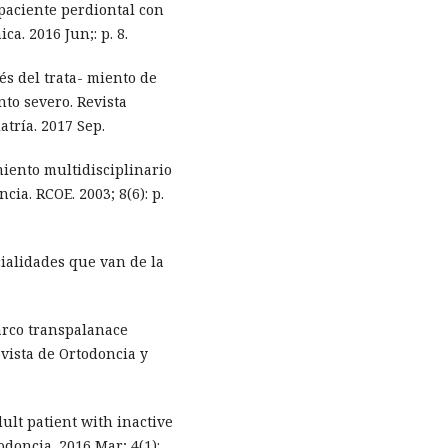
paciente perdiontal con
a. 2016 Jun;: p. 8.
s del trata- miento de
to severo. Revista
tría. 2017 Sep.
miento multidisciplinario
cia. RCOE. 2003; 8(6): p.
ialidades que van de la
arco transpalanace
vista de Ortodoncia y
ult patient with inactive
odoncia. 2016 Mar; 4(1):