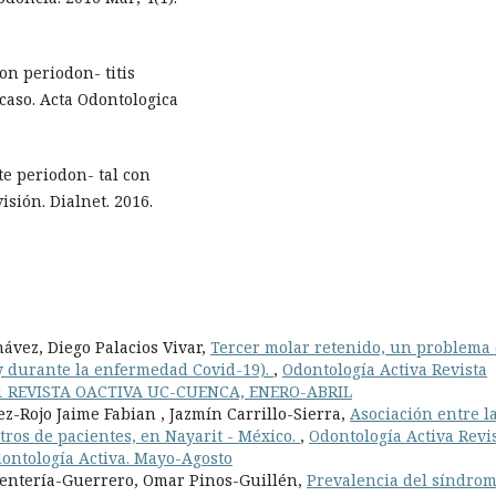
on periodon- titis
caso. Acta Odontologica
te periodon- tal con
sión. Dialnet. 2016.
ávez, Diego Palacios Vivar,
Tercer molar retenido, un problema
 y durante la enfermedad Covid-19).
,
Odontología Activa Revista
 No. 1 REVISTA OACTIVA UC-CUENCA, ENERO-ABRIL
ez-Rojo Jaime Fabian , Jazmín Carrillo-Sierra,
Asociación entre l
stros de pacientes, en Nayarit - México.
,
Odontología Activa Revi
Odontología Activa. Mayo-Agosto
Rentería-Guerrero, Omar Pinos-Guillén,
Prevalencia del síndro