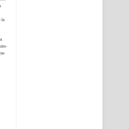
s
 la
ia
nto-
que