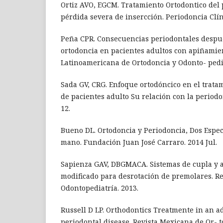
Ortiz AVO, EGCM. Tratamiento Ortodontico del 
pérdida severa de insercción. Periodoncia Clínic
Peña CPR. Consecuencias periodontales despué
ortodoncia en pacientes adultos con apiñamien
Latinoamericana de Ortodoncia y Odonto- pedia
Sada GV, CRG. Enfoque ortodóncico en el trata
de pacientes adulto Su relación con la periodon
12.
Bueno DL. Ortodoncia y Periodoncia, Dos Espec
mano. Fundación Juan José Carraro. 2014 Jul.
Sapienza GAV, DBGMACA. Sistemas de cupla y 
modificado para desrotación de premolares. Re
Odontopediatría. 2013.
Russell D LP. Orthodontics Treatmente in an ad
periodontal disease. Revista Mexicana de Or- t