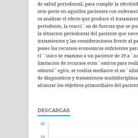
de salud periodontal, para cumplir la efectivi
orto-perio en aquellos pacientes con enferme
es analizar el efecto que produce el tratamien
periodonto, la reacci ´ on de fuerzas que se pue
la situacion periodontal del paciente que nece
tratamientos y las consideraciones frente al p
posee los recursos economicos suficientes para
cl ´ ´ınico se examino a un paciente de 29 a ´ n
limitacion de recursos econ ´ omicos para real
odontol ´ ogico, se realiza mediante el an ´ ali
de diagnosticos y tratamientos multidisciplinar
alcanzar los objetivos primordiales del pacient
DESCARGAS