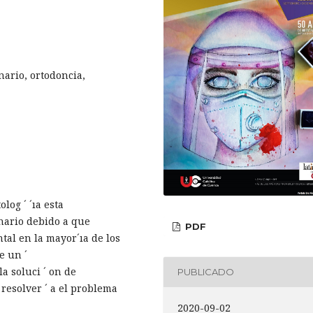
nario, ortodoncia,
log ´ ´ıa esta
nario debido a que
PDF
al en la mayor´ıa de los
e un ´
la soluci ´ on de
PUBLICADO
resolver ´ a el problema
2020-09-02