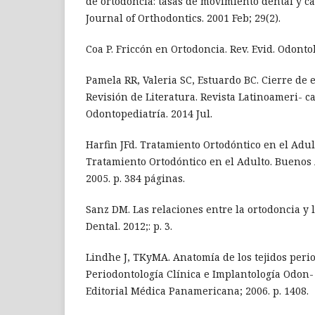
de ortodoncia: tasas de movimiento dental y c
Journal of Orthodontics. 2001 Feb; 29(2).
Coa P. Friccón en Ortodoncia. Rev. Evid. Odontol.
Pamela RR, Valeria SC, Estuardo BC. Cierre de e
Revisión de Literatura. Revista Latinoameri- c
Odontopediatría. 2014 Jul.
Harfin JFd. Tratamiento Ortodóntico en el Adult
Tratamiento Ortodóntico en el Adulto. Buenos 
2005. p. 384 páginas.
Sanz DM. Las relaciones entre la ortodoncia y l
Dental. 2012;: p. 3.
Lindhe J, TKyMA. Anatomía de los tejidos perio
Periodontología Clínica e Implantología Odon- 
Editorial Médica Panamericana; 2006. p. 1408.