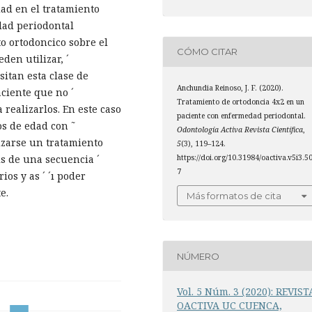
dad en el tratamiento
dad periodontal
to ortodoncico sobre el
CÓMO CITAR
den utilizar, ´
sitan esta clase de
Anchundia Reinoso, J. F. (2020).
aciente que no ´
Tratamiento de ortodoncia 4x2 en un
 realizarlos. En este caso
paciente con enfermedad periodontal.
os de edad con ˜
Odontología Activa Revista Científica
,
izarse un tratamiento
5
(3), 119–124.
https://doi.org/10.31984/oactiva.v5i3.5
sis de una secuencia ´
7
ios y as ´ ´ı poder
e.
Más formatos de cita
NÚMERO
Vol. 5 Núm. 3 (2020): REVIST
OACTIVA UC CUENCA,