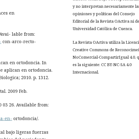
y no interpretan necesariamente la
nces en
opiniones y políticas del Consejo
Editorial de la Revista OActiva ni de
Universidad Católica de Cuenca.
Avai- lable from:
-
con-arco-recto-
La Revista OActiva utiliza la Licenc
Creative Commons de Reconocimei
NoComercial-CompartirIgual 4.0, 
ican en ortodoncia. In
es la siguiente: CC BY-NC-SA 4.0
se aplican en ortodoncia.
Internacional.
ologica; 2010. p. 1312.
al. 2009 Feb.
0 03 26. Available from:
ca-en-
ortodoncia/.
l bajo ligeras fuerzas