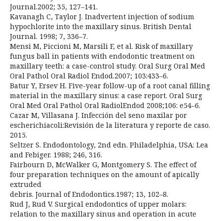
Journal.2002; 35, 127–141.
Kavanagh C, Taylor J. Inadvertent injection of sodium
hypochlorite into the maxillary sinus. British Dental
Journal. 1998; 7, 336–7.
Mensi M, Piccioni M, Marsili F, et al. Risk of maxillary
fungus ball in patients with endodontic treatment on
maxillary teeth: a case-control study. Oral Surg Oral Med
Oral Pathol Oral Radiol Endod.2007; 103:433–6.
Batur Y, Ersev H. Five-year follow-up of a root canal filling
material in the maxillary sinus: a case report. Oral Surg
Oral Med Oral Pathol Oral RadiolEndod 2008;106: e54–6.
Cazar M, Villasana J. Infección del seno maxilar por
escherichiacoli:Revisión de la literatura y reporte de caso.
2015.
Seltzer S. Endodontology, 2nd edn. Philadelphia, USA: Lea
and Febiger. 1988; 246, 316.
Fairbourn D, McWalker G, Montgomery S. The effect of
four preparation techniques on the amount of apically
extruded
debris. Journal of Endodontics.1987; 13, 102–8.
Rud J, Rud V. Surgical endodontics of upper molars:
relation to the maxillary sinus and operation in acute