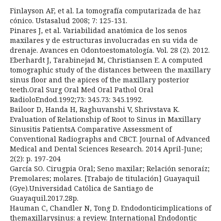
Finlayson AF, et al. La tomografía computarizada de haz
cónico. Ustasalud 2008; 7: 125-131.
Pinares J, et al. Variabilidad anatómica de los senos
maxilares y de estructuras involucradas en su vida de
drenaje. Avances en Odontoestomatología. Vol. 28 (2). 2012.
Eberhardt J, Tarabinejad M, Christiansen E. A computed
tomographic study of the distances between the maxillary
sinus floor and the apices of the maxillary posterior
teeth.Oral Surg Oral Med Oral Pathol Oral
RadioloEndod.1992;73: 345.73: 345.1992.
Bailoor D, Handa H, Raghuvanshi V, Shrivstava K.
Evaluation of Relationship of Root to Sinus in Maxillary
Sinusitis PatientsA Comparative Assessment of
Conventional Radiographs and CBCT. Journal of Advanced
Medical and Dental Sciences Research. 2014 April-June;
2(2): p. 197-204
García SO. Cirugpia Oral; Seno maxilar; Relación senoraíz;
Premolares; molares. [Trabajo de titulación] Guayaquil
(Gye).Universidad Católica de Santiago de
Guayaquil.2017.28p.
Hauman C, Chandler N, Tong D. Endodonticimplications of
themaxillarysinus: a review. International Endodontic