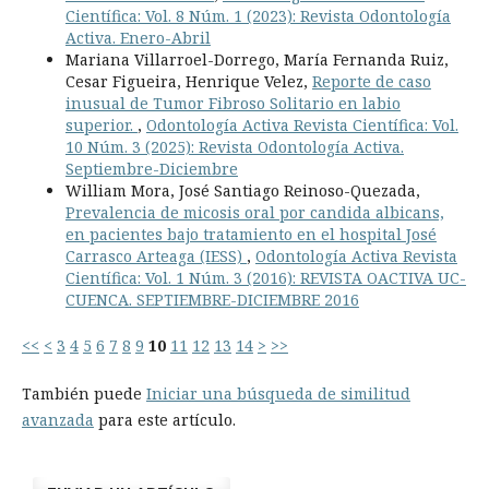
Científica: Vol. 8 Núm. 1 (2023): Revista Odontología
Activa. Enero-Abril
Mariana Villarroel-Dorrego, María Fernanda Ruiz,
Cesar Figueira, Henrique Velez,
Reporte de caso
inusual de Tumor Fibroso Solitario en labio
superior.
,
Odontología Activa Revista Científica: Vol.
10 Núm. 3 (2025): Revista Odontología Activa.
Septiembre-Diciembre
William Mora, José Santiago Reinoso-Quezada,
Prevalencia de micosis oral por candida albicans,
en pacientes bajo tratamiento en el hospital José
Carrasco Arteaga (IESS)
,
Odontología Activa Revista
Científica: Vol. 1 Núm. 3 (2016): REVISTA OACTIVA UC-
CUENCA. SEPTIEMBRE-DICIEMBRE 2016
<<
<
3
4
5
6
7
8
9
10
11
12
13
14
>
>>
También puede
Iniciar una búsqueda de similitud
avanzada
para este artículo.