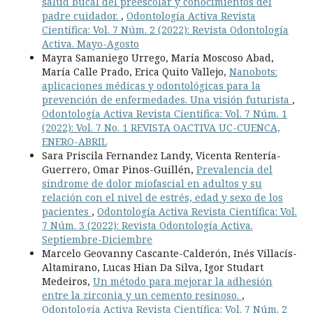
salud bucal del preescolar y conocimientos del
padre cuidador.
,
Odontología Activa Revista
Científica: Vol. 7 Núm. 2 (2022): Revista Odontología
Activa. Mayo-Agosto
Mayra Samaniego Urrego, María Moscoso Abad,
María Calle Prado, Erica Quito Vallejo,
Nanobots:
aplicaciones médicas y odontológicas para la
prevención de enfermedades. Una visión futurista
,
Odontología Activa Revista Científica: Vol. 7 Núm. 1
(2022): Vol. 7 No. 1 REVISTA OACTIVA UC-CUENCA,
ENERO-ABRIL
Sara Priscila Fernandez Landy, Vicenta Rentería-
Guerrero, Omar Pinos-Guillén,
Prevalencia del
síndrome de dolor miofascial en adultos y su
relación con el nivel de estrés, edad y sexo de los
pacientes
,
Odontología Activa Revista Científica: Vol.
7 Núm. 3 (2022): Revista Odontología Activa.
Septiembre-Diciembre
Marcelo Geovanny Cascante-Calderón, Inés Villacís-
Altamirano, Lucas Hian Da Silva, Igor Studart
Medeiros,
Un método para mejorar la adhesión
entre la zirconia y un cemento resinoso.
,
Odontología Activa Revista Científica: Vol. 7 Núm. 2