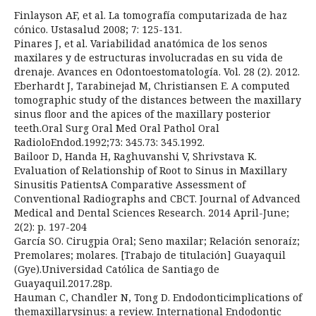
Finlayson AF, et al. La tomografía computarizada de haz
cónico. Ustasalud 2008; 7: 125-131.
Pinares J, et al. Variabilidad anatómica de los senos
maxilares y de estructuras involucradas en su vida de
drenaje. Avances en Odontoestomatología. Vol. 28 (2). 2012.
Eberhardt J, Tarabinejad M, Christiansen E. A computed
tomographic study of the distances between the maxillary
sinus floor and the apices of the maxillary posterior
teeth.Oral Surg Oral Med Oral Pathol Oral
RadioloEndod.1992;73: 345.73: 345.1992.
Bailoor D, Handa H, Raghuvanshi V, Shrivstava K.
Evaluation of Relationship of Root to Sinus in Maxillary
Sinusitis PatientsA Comparative Assessment of
Conventional Radiographs and CBCT. Journal of Advanced
Medical and Dental Sciences Research. 2014 April-June;
2(2): p. 197-204
García SO. Cirugpia Oral; Seno maxilar; Relación senoraíz;
Premolares; molares. [Trabajo de titulación] Guayaquil
(Gye).Universidad Católica de Santiago de
Guayaquil.2017.28p.
Hauman C, Chandler N, Tong D. Endodonticimplications of
themaxillarysinus: a review. International Endodontic