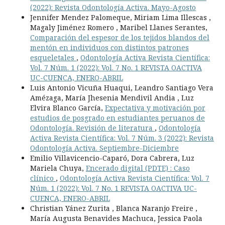
(2022): Revista Odontología Activa. Mayo-Agosto
Jennifer Mendez Palomeque, Miriam Lima Illescas ,
Magaly Jiménez Romero , Maribel Llanes Serantes,
Comparación del espesor de los tejidos blandos del
mentón en individuos con distintos patrones
esqueletales
,
Odontología Activa Revista Científica:
Vol. 7 Núm. 1 (2022): Vol. 7 No. 1 REVISTA OACTIVA
UC-CUENCA, ENERO-ABRIL
Luis Antonio Vicuña Huaqui, Leandro Santiago Vera
Amézaga, María Jhesenia Mendivil Andia , Luz
Elvira Blanco García,
Expectativa y motivación por
estudios de posgrado en estudiantes peruanos de
Odontología. Revisión de literatura
,
Odontología
Activa Revista Científica: Vol. 7 Núm. 3 (2022): Revista
Odontología Activa. Septiembre-Diciembre
Emilio Villavicencio-Caparó, Dora Cabrera, Luz
Mariela Chuya,
Encerado digital (PDTE) : Caso
clínico
,
Odontología Activa Revista Científica: Vol. 7
Núm. 1 (2022): Vol. 7 No. 1 REVISTA OACTIVA UC-
CUENCA, ENERO-ABRIL
Christian Yánez Zurita , Blanca Naranjo Freire ,
María Augusta Benavides Machuca, Jessica Paola