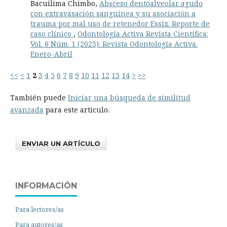
Bacuilima Chimbo,
Absceso dentoalveolar agudo
con extravasación sanguínea y su asociación a
trauma por mal uso de retenedor Essix. Reporte de
caso clínico
,
Odontología Activa Revista Científica:
Vol. 8 Núm. 1 (2023): Revista Odontología Activa.
Enero-Abril
<<
<
1
2
3
4
5
6
7
8
9
10
11
12
13
14
>
>>
También puede
Iniciar una búsqueda de similitud
avanzada
para este artículo.
ENVIAR UN ARTÍCULO
INFORMACIÓN
Para lectores/as
Para autores/as