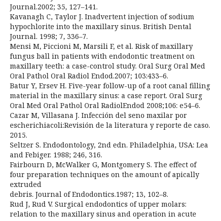
Journal.2002; 35, 127–141.
Kavanagh C, Taylor J. Inadvertent injection of sodium
hypochlorite into the maxillary sinus. British Dental
Journal. 1998; 7, 336–7.
Mensi M, Piccioni M, Marsili F, et al. Risk of maxillary
fungus ball in patients with endodontic treatment on
maxillary teeth: a case-control study. Oral Surg Oral Med
Oral Pathol Oral Radiol Endod.2007; 103:433–6.
Batur Y, Ersev H. Five-year follow-up of a root canal filling
material in the maxillary sinus: a case report. Oral Surg
Oral Med Oral Pathol Oral RadiolEndod 2008;106: e54–6.
Cazar M, Villasana J. Infección del seno maxilar por
escherichiacoli:Revisión de la literatura y reporte de caso.
2015.
Seltzer S. Endodontology, 2nd edn. Philadelphia, USA: Lea
and Febiger. 1988; 246, 316.
Fairbourn D, McWalker G, Montgomery S. The effect of
four preparation techniques on the amount of apically
extruded
debris. Journal of Endodontics.1987; 13, 102–8.
Rud J, Rud V. Surgical endodontics of upper molars:
relation to the maxillary sinus and operation in acute