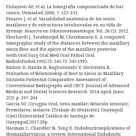
Finlayson AF, et al. La tomografía computarizada de haz
cónico. Ustasalud 2008; 7: 125-131.
Pinares J, et al. Variabilidad anatómica de los senos
maxilares y de estructuras involucradas en su vida de
drenaje. Avances en Odontoestomatología. Vol. 28 (2). 2012.
Eberhardt J, Tarabinejad M, Christiansen E. A computed
tomographic study of the distances between the maxillary
sinus floor and the apices of the maxillary posterior
teeth.Oral Surg Oral Med Oral Pathol Oral
RadioloEndod.1992;73: 345.73: 345.1992.
Bailoor D, Handa H, Raghuvanshi V, Shrivstava K.
Evaluation of Relationship of Root to Sinus in Maxillary
Sinusitis PatientsA Comparative Assessment of
Conventional Radiographs and CBCT. Journal of Advanced
Medical and Dental Sciences Research. 2014 April-June;
2(2): p. 197-204
García SO. Cirugpia Oral; Seno maxilar; Relación senoraíz;
Premolares; molares. [Trabajo de titulación] Guayaquil
(Gye).Universidad Católica de Santiago de
Guayaquil.2017.28p.
Hauman C, Chandler N, Tong D. Endodonticimplications of
themaxillarysinus: a review. International Endodontic