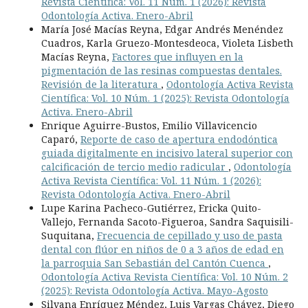
Revista Científica: Vol. 11 Núm. 1 (2026): Revista
Odontología Activa. Enero-Abril
María José Macías Reyna, Edgar Andrés Menéndez
Cuadros, Karla Gruezo-Montesdeoca, Violeta Lisbeth
Macías Reyna,
Factores que influyen en la
pigmentación de las resinas compuestas dentales.
Revisión de la literatura
,
Odontología Activa Revista
Científica: Vol. 10 Núm. 1 (2025): Revista Odontología
Activa. Enero-Abril
Enrique Aguirre-Bustos, Emilio Villavicencio
Caparó,
Reporte de caso de apertura endodóntica
guiada digitalmente en incisivo lateral superior con
calcificación de tercio medio radicular
,
Odontología
Activa Revista Científica: Vol. 11 Núm. 1 (2026):
Revista Odontología Activa. Enero-Abril
Lupe Karina Pacheco-Gutiérrez, Ericka Quito-
Vallejo, Fernanda Sacoto-Figueroa, Sandra Saquisili-
Suquitana,
Frecuencia de cepillado y uso de pasta
dental con flúor en niños de 0 a 3 años de edad en
la parroquia San Sebastián del Cantón Cuenca
,
Odontología Activa Revista Científica: Vol. 10 Núm. 2
(2025): Revista Odontología Activa. Mayo-Agosto
Silvana Enríquez Méndez, Luis Vargas Chávez, Diego