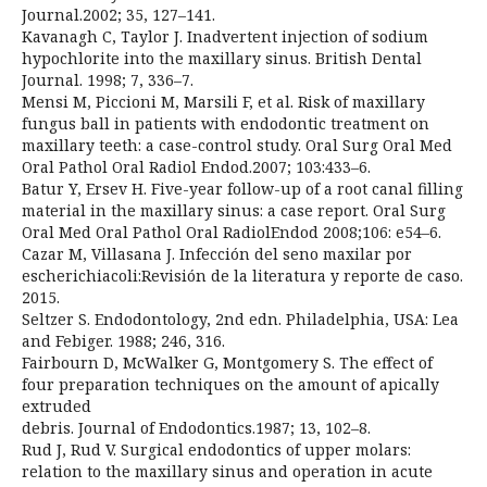
Journal.2002; 35, 127–141.
Kavanagh C, Taylor J. Inadvertent injection of sodium
hypochlorite into the maxillary sinus. British Dental
Journal. 1998; 7, 336–7.
Mensi M, Piccioni M, Marsili F, et al. Risk of maxillary
fungus ball in patients with endodontic treatment on
maxillary teeth: a case-control study. Oral Surg Oral Med
Oral Pathol Oral Radiol Endod.2007; 103:433–6.
Batur Y, Ersev H. Five-year follow-up of a root canal filling
material in the maxillary sinus: a case report. Oral Surg
Oral Med Oral Pathol Oral RadiolEndod 2008;106: e54–6.
Cazar M, Villasana J. Infección del seno maxilar por
escherichiacoli:Revisión de la literatura y reporte de caso.
2015.
Seltzer S. Endodontology, 2nd edn. Philadelphia, USA: Lea
and Febiger. 1988; 246, 316.
Fairbourn D, McWalker G, Montgomery S. The effect of
four preparation techniques on the amount of apically
extruded
debris. Journal of Endodontics.1987; 13, 102–8.
Rud J, Rud V. Surgical endodontics of upper molars:
relation to the maxillary sinus and operation in acute