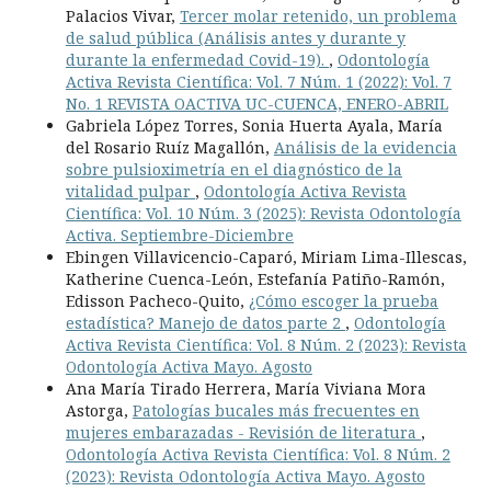
Palacios Vivar,
Tercer molar retenido, un problema
de salud pública (Análisis antes y durante y
durante la enfermedad Covid-19).
,
Odontología
Activa Revista Científica: Vol. 7 Núm. 1 (2022): Vol. 7
No. 1 REVISTA OACTIVA UC-CUENCA, ENERO-ABRIL
Gabriela López Torres, Sonia Huerta Ayala, María
del Rosario Ruíz Magallón,
Análisis de la evidencia
sobre pulsioximetría en el diagnóstico de la
vitalidad pulpar
,
Odontología Activa Revista
Científica: Vol. 10 Núm. 3 (2025): Revista Odontología
Activa. Septiembre-Diciembre
Ebingen Villavicencio-Caparó, Miriam Lima-Illescas,
Katherine Cuenca-León, Estefanía Patiño-Ramón,
Edisson Pacheco-Quito,
¿Cómo escoger la prueba
estadística? Manejo de datos parte 2
,
Odontología
Activa Revista Científica: Vol. 8 Núm. 2 (2023): Revista
Odontología Activa Mayo. Agosto
Ana María Tirado Herrera, María Viviana Mora
Astorga,
Patologías bucales más frecuentes en
mujeres embarazadas - Revisión de literatura
,
Odontología Activa Revista Científica: Vol. 8 Núm. 2
(2023): Revista Odontología Activa Mayo. Agosto