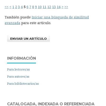
<<
<
1
2
3
4
5
6
7
8
9
10
11
12
13
14
>
>>
También puede
Iniciar una búsqueda de similitud
avanzada
para este artículo.
ENVIAR UN ARTÍCULO
INFORMACIÓN
Para lectores/as
Para autores/as
Para bibliotecarios/as
CATALOGADA, INDEXADA O REFERENCIADA