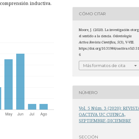
a comprensión inductiva.
CÓMO CITAR
Moore, J. (2020). La investigación otor
el sentido a la ciencia.
Odontología
Activa Revista Científica
,
5
(3), V-VIII.
https://doi.org/10.31984/oactiva.v5i3.5
6
Más formatos de cita
NÚMERO
Vol. 5 Núm. 3 (2020): REVIST
OACTIVA UC CUENCA,
SEPTIEMBRE-DICIEMBRE
SECCIÓN