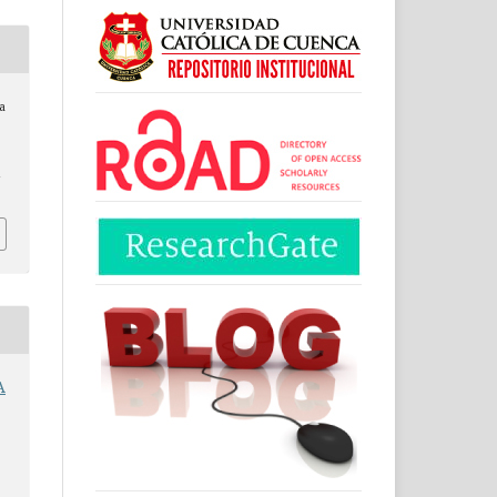
ga
1
A