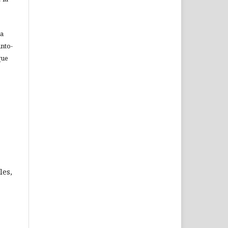
ia
nto-
que
les,