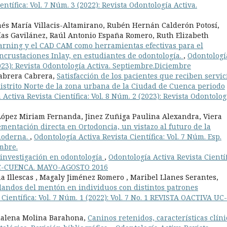
ntífica: Vol. 7 Núm. 3 (2022): Revista Odontología Activa.
és María Villacis-Altamirano, Rubén Hernán Calderón Potosí,
ías Gavilánez, Raúl Antonio España Romero, Ruth Elizabeth
earning y el CAD CAM como herramientas efectivas para el
incrustaciones Inlay, en estudiantes de odontología.
,
Odontologí
(2023): Revista Odontología Activa. Septiembre.Diciembre
Cabrera Cabrera,
Satisfacción de los pacientes que reciben servic
distrito Norte de la zona urbana de la Ciudad de Cuenca periodo
Activa Revista Científica: Vol. 8 Núm. 2 (2023): Revista Odontolog
 López Miriam Fernanda, Jinez Zuñiga Paulina Alexandra, Viera
ementación directa en Ortodoncia, un vistazo al futuro de la
 moderna.
,
Odontología Activa Revista Científica: Vol. 7 Núm. Esp.
embre.
 investigación en odontología
,
Odontología Activa Revista Científ
 UC-CUENCA. MAYO-AGOSTO 2016
Illescas , Magaly Jiménez Romero , Maribel Llanes Serantes,
blandos del mentón en individuos con distintos patrones
Científica: Vol. 7 Núm. 1 (2022): Vol. 7 No. 1 REVISTA OACTIVA UC-
dalena Molina Barahona,
Caninos retenidos, características clíni