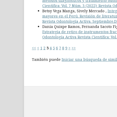
métodos diagnósticos y tratamiento odont
Científica: Vol. 7 Núm. 3 (2022): Revista
Betsy Vega Manga, Sively Mercado ,
Integ
mayores en el Perú. Revisión de literatu
Revista Odontología Activa. Septiembre.
Dania Quispe Ramos, Fernanda Sacoto Fi
Estrategia de retiro de instrumentos frac
Odontología Activa Revista Científica: Vo
<<
<
1
2
3
4
5
6
7
8
9
>
>>
También puede
Iniciar una búsqueda de simi