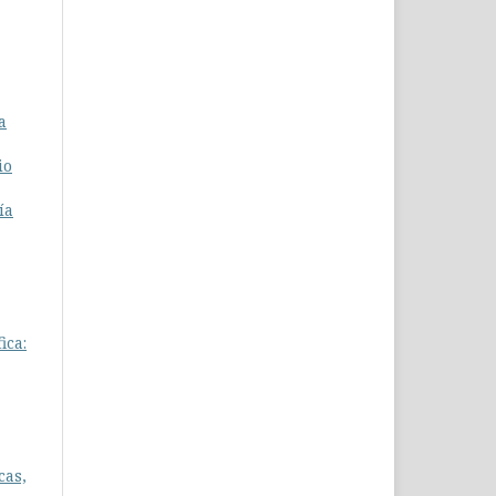
a
io
ía
ica:
cas,