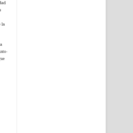
idad
s
 la
ia
nto-
que