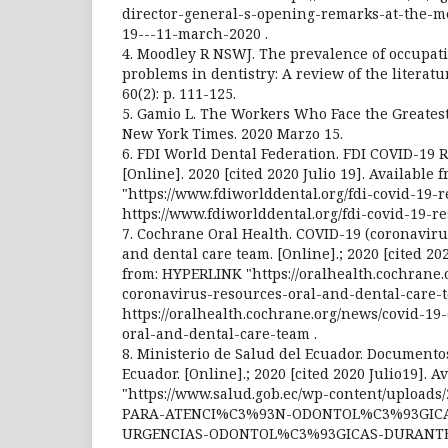
director-general-s-opening-remarks-at-the-me
19---11-march-2020 .
4. Moodley R NSWJ. The prevalence of occupati
problems in dentistry: A review of the literatu
60(2): p. 111-125.
5. Gamio L. The Workers Who Face the Greates
New York Times. 2020 Marzo 15.
6. FDI World Dental Federation. FDI COVID-19 R
[Online]. 2020 [cited 2020 Julio 19]. Available
"https://www.fdiworlddental.org/fdi-covid-19-r
https://www.fdiworlddental.org/fdi-covid-19-re
7. Cochrane Oral Health. COVID-19 (coronavirus
and dental care team. [Online].; 2020 [cited 202
from: HYPERLINK "https://oralhealth.cochrane.
coronavirus-resources-oral-and-dental-care-
https://oralhealth.cochrane.org/news/covid-19
oral-and-dental-care-team .
8. Ministerio de Salud del Ecuador. Document
Ecuador. [Online].; 2020 [cited 2020 Julio19]. 
"https://www.salud.gob.ec/wp-content/upload
PARA-ATENCI%C3%93N-ODONTOL%C3%93GICA
URGENCIAS-ODONTOL%C3%93GICAS-DURANTE