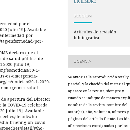
DICIEMBRE
SECCIÓN
fermedad por el
2020 Julio 19]. Available
Artículos de revisión
g/enfermedad-por-
bibliográfica
s/tag/enfermedad-por-
 OMS declara que el
 de salud pública de
LICENCIA
d 2020 Julio 19].
rg/es/noticias/30-1-
us-es-emergencia-
Se autoriza la reproducción total y
rg/es/noticias/30-1-2020-
parcial, y la citación del material q
-emergencia-salud-
aparece en la revista, siempre y
cuando se indique de manera explíc
 de apertura del Director
e la COVID-19 celebrada
nombre de la revista, nombre del
20 Julio 19]. Available
autor(es), año, volumen, número y
peeches/detail/who-
páginas del artículo fuente. Las ide
dia-briefing-on-covid-
afirmaciones consignadas por los
/speeches/detail/who-