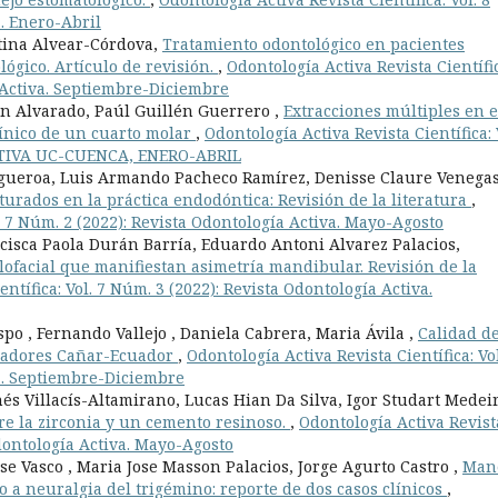
a. Enero-Abril
stina Alvear-Córdova,
Tratamiento odontológico en pacientes
lógico. Artículo de revisión.
,
Odontología Activa Revista Científi
a Activa. Septiembre-Diciembre
n Alvarado, Paúl Guillén Guerrero ,
Extracciones múltiples en e
línico de un cuarto molar
,
Odontología Activa Revista Científica: 
OACTIVA UC-CUENCA, ENERO-ABRIL
gueroa, Luis Armando Pacheco Ramírez, Denisse Claure Venegas
turados en la práctica endodóntica: Revisión de la literatura
,
l. 7 Núm. 2 (2022): Revista Odontología Activa. Mayo-Agosto
isca Paola Durán Barría, Eduardo Antoni Alvarez Palacios,
ilofacial que manifiestan asimetría mandibular. Revisión de la
ntífica: Vol. 7 Núm. 3 (2022): Revista Odontología Activa.
po , Fernando Vallejo , Daniela Cabrera, Maria Ávila ,
Calidad d
ajadores Cañar-Ecuador
,
Odontología Activa Revista Científica: Vol
va. Septiembre-Diciembre
s Villacís-Altamirano, Lucas Hian Da Silva, Igor Studart Medeir
e la zirconia y un cemento resinoso.
,
Odontología Activa Revist
Odontología Activa. Mayo-Agosto
se Vasco , Maria Jose Masson Palacios, Jorge Agurto Castro ,
Man
o a neuralgia del trigémino: reporte de dos casos clínicos
,