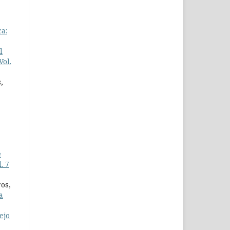
ca:
l
Vol.
,
e
. 7
os,
a
ejo