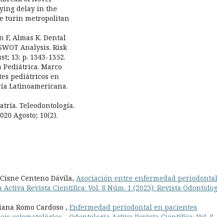
ying delay in the
he turin metropolitan
n F, Almas K. Dental
 SWOT Analysis. Risk
; 13: p. 1343-1352.
 Pediátrica. Marco
tes pediátricos en
ría Latinoamericana.
tría. Teleodontología.
20 Agosto; 10(2).
 Cisne Centeno Dávila,
Asociación entre enfermedad periodontal
 Activa Revista Científica: Vol. 8 Núm. 1 (2023): Revista Odontolo
riana Romo Cardoso ,
Enfermedad periodontal en pacientes
nejo estomatológico.
,
Odontología Activa Revista Científica: Vol. 8