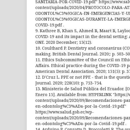
SANITARIA-POR-COVID-19.pdf" https://www.sal
content/uploads/2020/04/PROTOCOLO-PARA-
ODONTOL%C3%93GICA-EN-EMERGENCIAS-Y-U
ODONTOL%C3%93GICAS-DURANTE-LA-EMERGE
COVID-19.pdf .
9. Kathree B, Khan S, Ahmed R, Maart R, Laylo
COVID-19 and its impact in the dental setting:
ONE. 2020 December; 15(12).
10. Coulthard P. Dentistry and coronavirus (CO
making. British Dental Journal. 2020;: p. 503-50
11. Ethics Subcommittee of the Council on Ethi
Affairs. Ethical practice during the COVID-19 
American Dental Association. 2020; 151(5): p. 3
12. D'Cruz L. PPE or not PPE - that is the quest
Journal. 2020; 228(10): p. 753-754.
13. Ministerio de Salud Pública del Ecuador. [O
Enero 15]. Available from: HYPERLINK "https:/
content/uploads/2020/09/Recomendaciones-pa
en-odontolog%C3%ADa-por-la-Covid-19.pdf"
https://www.salud.gob.ec/wp-
content/uploads/2020/09/Recomendaciones-pa
en-odontolog%C3%ADa-por-la-Covid-19.pdf .
14. Arduino P, Conrotto D, Broccoletti R. The o