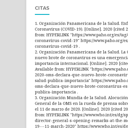
CITAS
1. Organización Panamericana de la Salud. En
Coronavirus ‎‎(COVID-19)‎. [Online]. 2020 [cited 
from: HYPERLINK "https://www.paho.org/es/ta
coronavirus-covid-19" https://www.paho.org/e
coronavirus-covid-19 .
2. Organización Panamericana de la Salud. La
nuevo brote de coronavirus es una emergencia
importancia internacional. [Online]. 2020 [cite
Available from: HYPERLINK "https://www.paho.o
2020-oms-declara-que-nuevo-brote-coronavir
salud-publica-importancia" https://www.paho.o
oms-declara-que-nuevo-brote-coronavirus-es
publica-importancia .
3. Organización Mundia de la Salud. Alocución
General de la OMS en la rueda de prensa sobr
el 11 de marzo de 2020. [Online]. 2020 [cited 20
from: HYPERLINK "https://www.who.int/es/dg/s
director-general-s-opening-remarks-at-the-me
19---11-march-2020" https://www.who.int/es/dg