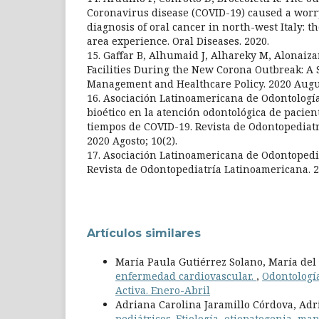
Coronavirus disease (COVID-19) caused a worr
diagnosis of oral cancer in north-west Italy: t
area experience. Oral Diseases. 2020.
15. Gaffar B, Alhumaid J, Alhareky M, Alonaiza
Facilities During the New Corona Outbreak: A
Management and Healthcare Policy. 2020 August
16. Asociación Latinoamericana de Odontología
bioético en la atención odontológica de pacien
tiempos de COVID-19. Revista de Odontopediat
2020 Agosto; 10(2).
17. Asociación Latinoamericana de Odontopedia
Revista de Odontopediatría Latinoamericana. 20
Artículos similares
María Paula Gutiérrez Solano, María del
enfermedad cardiovascular.
,
Odontología
Activa. Enero-Abril
Adriana Carolina Jaramillo Córdova, Ad
pediátricos. Etiología, etiopatogenia, ma