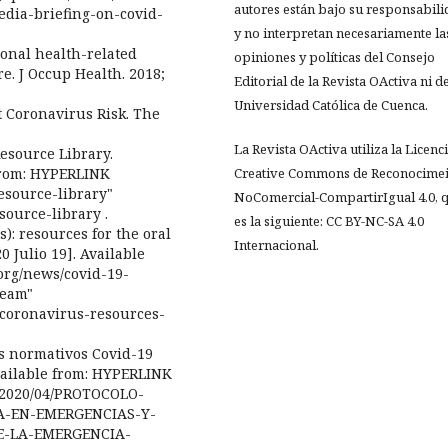
autores están bajo su responsabil
dia-briefing-on-covid-
y no interpretan necesariamente la
onal health-related
opiniones y políticas del Consejo
re. J Occup Health. 2018;
Editorial de la Revista OActiva ni de
Universidad Católica de Cuenca.
t Coronavirus Risk. The
La Revista OActiva utiliza la Licenc
esource Library.
 from: HYPERLINK
Creative Commons de Reconocimei
esource-library"
NoComercial-CompartirIgual 4.0, 
source-library .
es la siguiente: CC BY-NC-SA 4.0
): resources for the oral
Internacional.
0 Julio 19]. Available
org/news/covid-19-
team"
-coronavirus-resources-
os normativos Covid-19
Available from: HYPERLINK
s/2020/04/PROTOCOLO-
-EN-EMERGENCIAS-Y-
-LA-EMERGENCIA-