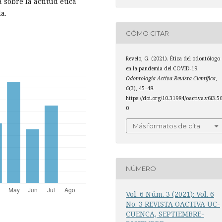
 sobre la actitud ética
a.
CÓMO CITAR
Revelo, G. (2021). Ética del odontólogo
en la pandemia del COVID-19.
Odontología Activa Revista Científica
,
6
(3), 45–48.
https://doi.org/10.31984/oactiva.v6i3.5
0
Más formatos de cita
NÚMERO
Vol. 6 Núm. 3 (2021): Vol. 6
No. 3 REVISTA OACTIVA UC-
CUENCA, SEPTIEMBRE-