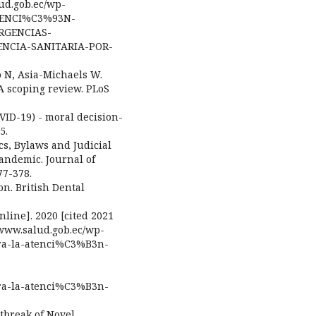
ud.gob.ec/wp-
ATENCI%C3%93N-
RGENCIAS-
NCIA-SANITARIA-POR-
o N, Asia-Michaels W.
 A scoping review. PLoS
VID-19) - moral decision-
5.
cs, Bylaws and Judicial
pandemic. Journal of
77-378.
ion. British Dental
nline]. 2020 [cited 2021
/www.salud.gob.ec/wp-
ra-la-atenci%C3%B3n-
ra-la-atenci%C3%B3n-
utbreak of Novel