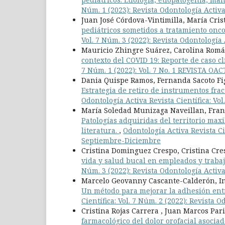
Núm. 1 (2023): Revista Odontología Activ
Juan José Córdova-Vintimilla, María Cri
pediátricos sometidos a tratamiento onco
Vol. 7 Núm. 3 (2022): Revista Odontologí
Mauricio Zhingre Suárez, Carolina Romá
contexto del COVID 19: Reporte de caso c
7 Núm. 1 (2022): Vol. 7 No. 1 REVISTA 
Dania Quispe Ramos, Fernanda Sacoto Fi
Estrategia de retiro de instrumentos frac
Odontología Activa Revista Científica: Vo
María Soledad Munizaga Naveillan, Franc
Patologías adquiridas del territorio max
literatura.
,
Odontología Activa Revista Cie
Septiembre-Diciembre
Cristina Dominguez Crespo, Cristina Cres
vida y salud bucal en empleados y trab
Núm. 3 (2022): Revista Odontología Acti
Marcelo Geovanny Cascante-Calderón, Iné
Un método para mejorar la adhesión entr
Científica: Vol. 7 Núm. 2 (2022): Revista 
Cristina Rojas Carrera , Juan Marcos Pari
farmacológico del dolor orofacial asociad