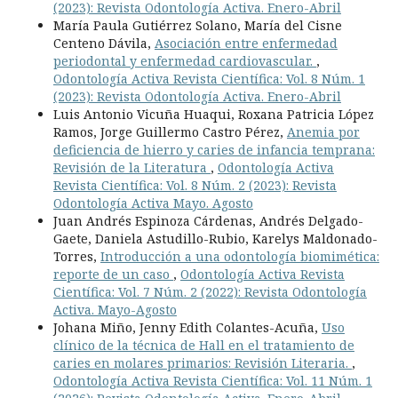
(2023): Revista Odontología Activa. Enero-Abril
María Paula Gutiérrez Solano, María del Cisne
Centeno Dávila,
Asociación entre enfermedad
periodontal y enfermedad cardiovascular.
,
Odontología Activa Revista Científica: Vol. 8 Núm. 1
(2023): Revista Odontología Activa. Enero-Abril
Luis Antonio Vicuña Huaqui, Roxana Patricia López
Ramos, Jorge Guillermo Castro Pérez,
Anemia por
deficiencia de hierro y caries de infancia temprana:
Revisión de la Literatura
,
Odontología Activa
Revista Científica: Vol. 8 Núm. 2 (2023): Revista
Odontología Activa Mayo. Agosto
Juan Andrés Espinoza Cárdenas, Andrés Delgado-
Gaete, Daniela Astudillo-Rubio, Karelys Maldonado-
Torres,
Introducción a una odontología biomimética:
reporte de un caso
,
Odontología Activa Revista
Científica: Vol. 7 Núm. 2 (2022): Revista Odontología
Activa. Mayo-Agosto
Johana Miño, Jenny Edith Colantes-Acuña,
Uso
clínico de la técnica de Hall en el tratamiento de
caries en molares primarios: Revisión Literaria.
,
Odontología Activa Revista Científica: Vol. 11 Núm. 1