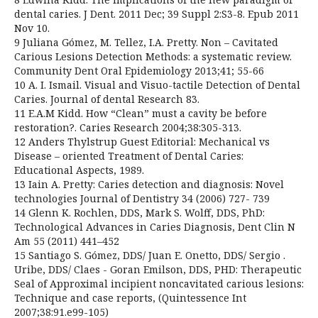
dental caries. J Dent. 2011 Dec; 39 Suppl 2:S3-8. Epub 2011
Nov 10.
9 Juliana Gómez, M. Tellez, I.A. Pretty. Non – Cavitated
Carious Lesions Detection Methods: a systematic review.
Community Dent Oral Epidemiology 2013;41; 55-66
10 A. I. Ismail. Visual and Visuo-tactile Detection of Dental
Caries. Journal of dental Research 83.
11 E.A.M Kidd. How “Clean” must a cavity be before
restoration?. Caries Research 2004;38:305-313.
12 Anders Thylstrup Guest Editorial: Mechanical vs
Disease – oriented Treatment of Dental Caries:
Educational Aspects, 1989.
13 Iain A. Pretty: Caries detection and diagnosis: Novel
technologies Journal of Dentistry 34 (2006) 727- 739
14 Glenn K. Rochlen, DDS, Mark S. Wolff, DDS, PhD:
Technological Advances in Caries Diagnosis, Dent Clin N
Am 55 (2011) 441–452
15 Santiago S. Gómez, DDS/ Juan E. Onetto, DDS/ Sergio .
Uribe, DDS/ Claes - Goran Emilson, DDS, PHD: Therapeutic
Seal of Approximal incipient noncavitated carious lesions:
Technique and case reports, (Quintessence Int
2007;38:91.e99-105)