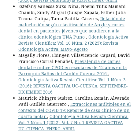
(2026): Revista Odontología Activa. Enero-Abril
Estefany Vanessa Suxo-Nina, Noemi Tutis Mamani-
Chambi, Sindy Abigail Quispe-Zapata, Esther Julia
Ticona-Cutipa, Tania Padilla-Cáceres,
Relación de
maloclusión según clasificación de Angle y caries
dental en pacientes jóvenes que acudieron a la
clínica odontológica UNA Puno
,
Odontología Activa
Revista Científica: Vol. 10 Núm. 2 (2025): Revista
Odontología Activa. Mayo-Agosto
Magally Flores, Ebingen Villavicencio-Caparó, David
Francisco Corral Peñafiel,
Prevalencia de caries
dental e índice CPOD en escolares de 12 años en la
Parroquia Baños del Cantón Cuenca 2016
,
Odontología Activa Revista Científica: Vol. 1 Núm. 3
(2016): REVISTA OACTIVA UC-CUENCA. SEPTIEMBRE-
DICIEMBRE 2016
Mauricio Zhingre Suárez, Carolina Román Alvarado,
Paúl Guillén Guerrero ,
Extracciones múltiples en el
contexto del COVID 19: Reporte de caso clínico de un
cuarto molar
,
Odontología Activa Revista Científica:
Vol. 7 Núm. 1 (2022): Vol. 7 No. 1 REVISTA OACTIVA
UC-CUENCA, ENERO-ABRIL