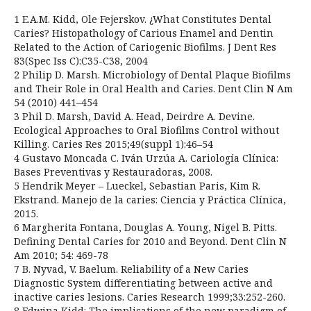
1 E.A.M. Kidd, Ole Fejerskov. ¿What Constitutes Dental
Caries? Histopathology of Carious Enamel and Dentin
Related to the Action of Cariogenic Biofilms. J Dent Res
83(Spec Iss C):C35-C38, 2004
2 Philip D. Marsh. Microbiology of Dental Plaque Biofilms
and Their Role in Oral Health and Caries. Dent Clin N Am
54 (2010) 441–454
3 Phil D. Marsh, David A. Head, Deirdre A. Devine.
Ecological Approaches to Oral Biofilms Control without
Killing. Caries Res 2015;49(suppl 1):46–54
4 Gustavo Moncada C. Iván Urzúa A. Cariología Clínica:
Bases Preventivas y Restauradoras, 2008.
5 Hendrik Meyer – Lueckel, Sebastian Paris, Kim R.
Ekstrand. Manejo de la caries: Ciencia y Práctica Clínica,
2015.
6 Margherita Fontana, Douglas A. Young, Nigel B. Pitts.
Defining Dental Caries for 2010 and Beyond. Dent Clin N
Am 2010; 54: 469-78
7 B. Nyvad, V. Baelum. Reliability of a New Caries
Diagnostic System differentiating between active and
inactive caries lesions. Caries Research 1999;33:252-260.
8 Edwina Kidd: The implications of the new paradigm of