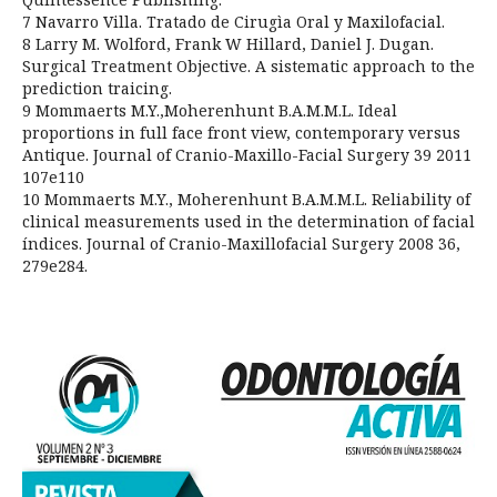
7 Navarro Villa. Tratado de Cirugìa Oral y Maxilofacial.
8 Larry M. Wolford, Frank W Hillard, Daniel J. Dugan.
Surgical Treatment Objective. A sistematic approach to the
prediction traicing.
9 Mommaerts M.Y.,Moherenhunt B.A.M.M.L. Ideal
proportions in full face front view, contemporary versus
Antique. Journal of Cranio-Maxillo-Facial Surgery 39 2011
107e110
10 Mommaerts M.Y., Moherenhunt B.A.M.M.L. Reliability of
clinical measurements used in the determination of facial
índices. Journal of Cranio-Maxillofacial Surgery 2008 36,
279e284.