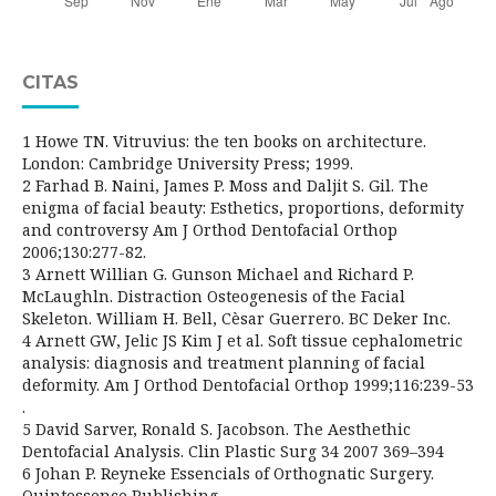
CITAS
1 Howe TN. Vitruvius: the ten books on architecture.
London: Cambridge University Press; 1999.
2 Farhad B. Naini, James P. Moss and Daljit S. Gil. The
enigma of facial beauty: Esthetics, proportions, deformity
and controversy Am J Orthod Dentofacial Orthop
2006;130:277-82.
3 Arnett Willian G. Gunson Michael and Richard P.
McLaughln. Distraction Osteogenesis of the Facial
Skeleton. William H. Bell, Cèsar Guerrero. BC Deker Inc.
4 Arnett GW, Jelic JS Kim J et al. Soft tissue cephalometric
analysis: diagnosis and treatment planning of facial
deformity. Am J Orthod Dentofacial Orthop 1999;116:239-53
.
5 David Sarver, Ronald S. Jacobson. The Aesthethic
Dentofacial Analysis. Clin Plastic Surg 34 2007 369–394
6 Johan P. Reyneke Essencials of Orthognatic Surgery.
Quintessence Publishing.