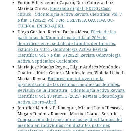
Emilio Villavicencio-Caparó, Dora Cabrera, Luz
Mariela Chuya,
Encerado digital (PDTE) : Caso
clínico
,
Odontología Activa Revista Científica: Vol. 7
Núm. 1 (2022): Vol. 7 No. 1 REVISTA OACTIVA UC-
CUENCA, ENERO-ABRIL
Diego Gordon, Karina Farfán-Mera,
Efecto de las
partículas de Nanohidroxiapatita al 20% de
dentríficos en el sellado de túbulos dentinarios.
Estudio in-vitro
,
Odontología Activa Revista
Científica: Vol. 7 Núm. 3 (2022): Revista Odontología
Activa. Septiembre-Diciembre
María José Macías Reyna, Edgar Andrés Menéndez
Cuadros, Karla Gruezo-Montesdeoca, Violeta Lisbeth
Macías Reyna,
Factores que influyen en la
pigmentación de las resinas compuestas dentales.
Revisión de la literatura
,
Odontología Activa Revista
Científica: Vol. 10 Núm. 1 (2025): Revista Odontología
Activa. Enero-Abril
Jennifer Mendez Palomeque, Miriam Lima Illescas ,
Magaly Jiménez Romero , Maribel Llanes Serantes,
Comparación del espesor de los tejidos blandos del
mentón en individuos con distintos patrones