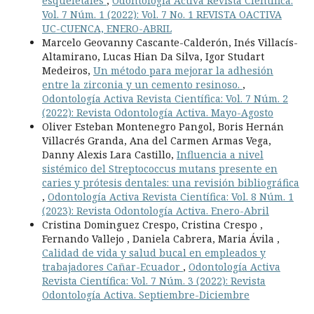
esqueletales
,
Odontología Activa Revista Científica:
Vol. 7 Núm. 1 (2022): Vol. 7 No. 1 REVISTA OACTIVA
UC-CUENCA, ENERO-ABRIL
Marcelo Geovanny Cascante-Calderón, Inés Villacís-
Altamirano, Lucas Hian Da Silva, Igor Studart
Medeiros,
Un método para mejorar la adhesión
entre la zirconia y un cemento resinoso.
,
Odontología Activa Revista Científica: Vol. 7 Núm. 2
(2022): Revista Odontología Activa. Mayo-Agosto
Oliver Esteban Montenegro Pangol, Boris Hernán
Villacrés Granda, Ana del Carmen Armas Vega,
Danny Alexis Lara Castillo,
Influencia a nivel
sistémico del Streptococcus mutans presente en
caries y prótesis dentales: una revisión bibliográfica
,
Odontología Activa Revista Científica: Vol. 8 Núm. 1
(2023): Revista Odontología Activa. Enero-Abril
Cristina Dominguez Crespo, Cristina Crespo ,
Fernando Vallejo , Daniela Cabrera, Maria Ávila ,
Calidad de vida y salud bucal en empleados y
trabajadores Cañar-Ecuador
,
Odontología Activa
Revista Científica: Vol. 7 Núm. 3 (2022): Revista
Odontología Activa. Septiembre-Diciembre