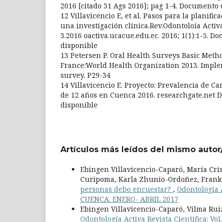
2016 [citado 31 Ags 2016]; pag 1-4. Documento
12 Villavicencio E, et al. Pasos para la planific
una investigación clínica.Rev.Odontoloía Acti
3.2016 oactiva.ucacue.edu.ec. 2016; 1(1):1-5. D
disponible
13 Petersen P. Oral Health Surveys Basic Metho
France:World Health Organization 2013. Impl
survey. P29-34
14 Villavicencio E. Proyecto: Prevalencia de Ca
de 12 años en Cuenca 2016. researchgate.net
disponible
Artículos más leídos del mismo autor
Ebingen Villavicencio-Caparó, María Cr
Curipoma, Karla Zhunio-Ordoñez, Frank
personas debo encuestar?
,
Odontología A
CUENCA. ENERO- ABRIL 2017
Ebingen Villavicencio-Caparó, Vilma Rui
Odontología Activa Revista Científica: 