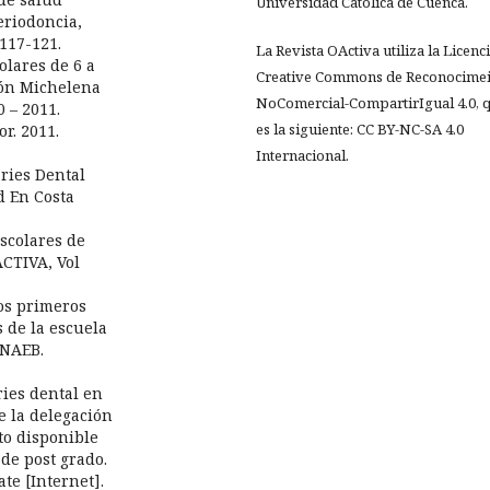
Universidad Católica de Cuenca.
eriodoncia,
 117-121.
La Revista OActiva utiliza la Licenc
olares de 6 a
Creative Commons de Reconocimei
dón Michelena
NoComercial-CompartirIgual 4.0, 
0 – 2011.
es la siguiente: CC BY-NC-SA 4.0
r. 2011.
Internacional.
aries Dental
d En Costa
escolares de
ACTIVA, Vol
los primeros
 de la escuela
UNAEB.
ries dental en
 la delegación
to disponible
 de post grado.
te [Internet].