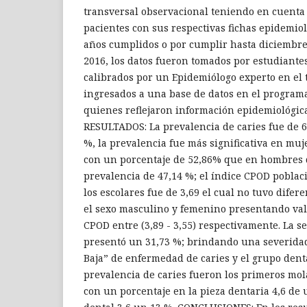
transversal observacional teniendo en cuenta
pacientes con sus respectivas fichas epidemiol
años cumplidos o por cumplir hasta diciembr
2016, los datos fueron tomados por estudiant
calibrados por un Epidemiólogo experto en el 
ingresados a una base de datos en el programa
quienes reflejaron información epidemiológica
RESULTADOS: La prevalencia de caries fue de 6
%, la prevalencia fue más significativa en muj
con un porcentaje de 52,86% que en hombres
prevalencia de 47,14 %; el índice CPOD poblac
los escolares fue de 3,69 el cual no tuvo difere
el sexo masculino y femenino presentando val
CPOD entre (3,89 - 3,55) respectivamente. La s
presentó un 31,73 %; brindando una severid
Baja” de enfermedad de caries y el grupo den
prevalencia de caries fueron los primeros mola
con un porcentaje en la pieza dentaria 4,6 de 