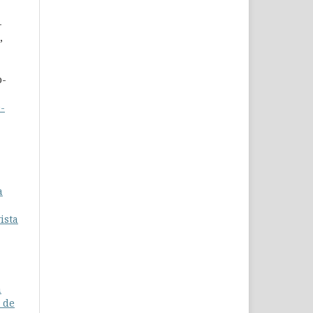
-
,
o-
-
a
ista
a
 de