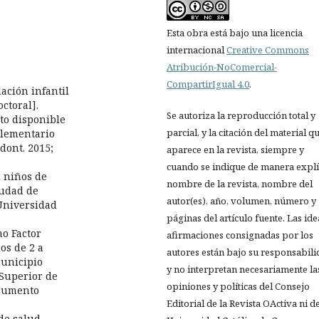
Esta obra está bajo una licencia
internacional
Creative Commons
Atribución-NoComercial-
CompartirIgual 4.0
.
ación infantil
ctoral].
Se autoriza la reproducción total y
to disponible
parcial, y la citación del material q
plementario
Odont. 2015;
aparece en la revista, siempre y
cuando se indique de manera explíc
n niños de
nombre de la revista, nombre del
iudad de
autor(es), año, volumen, número y
 Universidad
páginas del artículo fuente. Las ide
mo Factor
afirmaciones consignadas por los
os de 2 a
autores están bajo su responsabil
municipio
y no interpretan necesariamente la
 Superior de
opiniones y políticas del Consejo
ocumento
Editorial de la Revista OActiva ni de
de salud