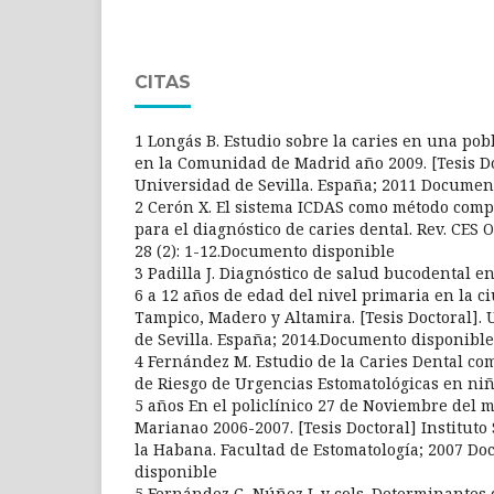
CITAS
1 Longás B. Estudio sobre la caries en una pobl
en la Comunidad de Madrid año 2009. [Tesis Do
Universidad de Sevilla. España; 2011 Documen
2 Cerón X. El sistema ICDAS como método com
para el diagnóstico de caries dental. Rev. CES 
28 (2): 1-12.Documento disponible
3 Padilla J. Diagnóstico de salud bucodental e
6 a 12 años de edad del nivel primaria en la c
Tampico, Madero y Altamira. [Tesis Doctoral].
de Sevilla. España; 2014.Documento disponible
4 Fernández M. Estudio de la Caries Dental co
de Riesgo de Urgencias Estomatológicas en niñ
5 años En el policlínico 27 de Noviembre del 
Marianao 2006-2007. [Tesis Doctoral] Instituto
la Habana. Facultad de Estomatología; 2007 D
disponible
5 Fernández C, Núñez L y cols. Determinantes 