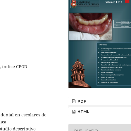
l, índice CPOD
PDF
HTML
 dental en escolares de
nca
tudio descriptivo
PUBLICADO