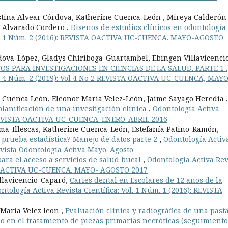
stina Alvear Córdova, Katherine Cuenca-León , Mireya Calderón
o Alvarado Cordero ,
Diseños de estudios clínicos en odontología
Vol. 1 Núm. 2 (2016): REVISTA OACTIVA UC-CUENCA. MAYO-AGOSTO
dova-López, Gladys Chiriboga-Guartambel, Ebingen Villavicenci
TOS PARA INVESTIGACIONES EN CIENCIAS DE LA SALUD. PARTE 1
,
ol. 4 Núm. 2 (2019): Vol 4 No 2 REVISTA OACTIVA UC-CUENCA, MAYO
 Cuenca León, Eleonor Maria Velez-León, Jaime Sayago Heredia ,
planificación de una investigación clínica
,
Odontología Activa
): REVISTA OACTIVA UC-CUENCA. ENERO-ABRIL 2016
ma-Illescas, Katherine Cuenca-León, Estefanía Patiño-Ramón,
 prueba estadística? Manejo de datos parte 2
,
Odontología Activ
Revista Odontología Activa Mayo. Agosto
ara el acceso a servicios de salud bucal
,
Odontología Activa Rev
STA OACTIVA UC-CUENCA. MAYO- AGOSTO 2017
llavicencio-Caparó,
Caries dental en Escolares de 12 años de la
ntología Activa Revista Científica: Vol. 1 Núm. 1 (2016): REVISTA
 Maria Velez leon ,
Evaluación clínica y radiográfica de una past
o en el tratamiento de piezas primarias necróticas (seguimiento