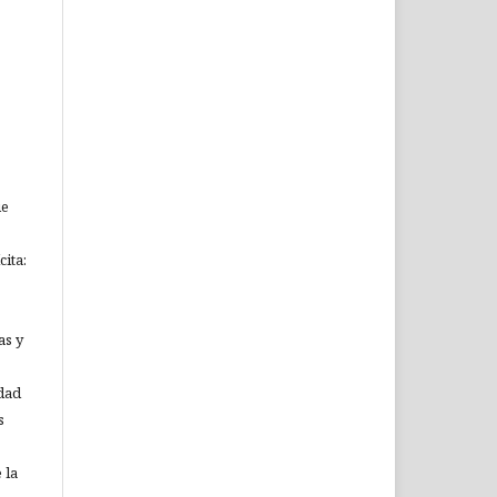
ue
ita:
as y
idad
s
 la