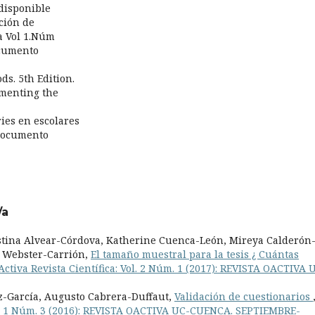
 disponible
ación de
va Vol 1.Núm
ocumento
ds. 5th Edition.
ementing the
ries en escolares
 Documento
/a
istina Alvear-Córdova, Katherine Cuenca-León, Mireya Calderón
 Webster-Carrión,
El tamaño muestral para la tesis ¿ Cuántas
ctiva Revista Científica: Vol. 2 Núm. 1 (2017): REVISTA OACTIVA 
z-García, Augusto Cabrera-Duffaut,
Validación de cuestionarios
Vol. 1 Núm. 3 (2016): REVISTA OACTIVA UC-CUENCA. SEPTIEMBRE-