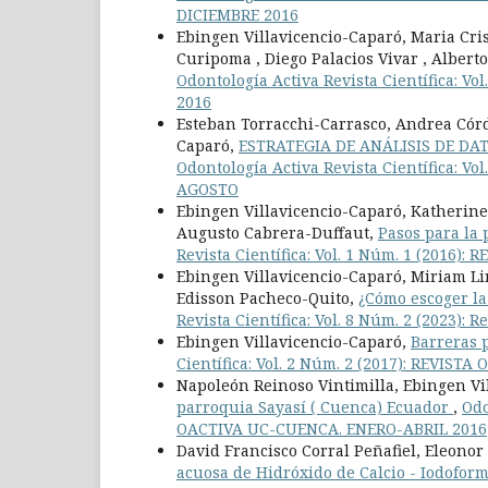
DICIEMBRE 2016
Ebingen Villavicencio-Caparó, Maria Cri
Curipoma , Diego Palacios Vivar , Albert
Odontología Activa Revista Científica: 
2016
Esteban Torracchi-Carrasco, Andrea Cór
Caparó,
ESTRATEGIA DE ANÁLISIS DE DA
Odontología Activa Revista Científica: V
AGOSTO
Ebingen Villavicencio-Caparó, Katherine
Augusto Cabrera-Duffaut,
Pasos para la 
Revista Científica: Vol. 1 Núm. 1 (2016
Ebingen Villavicencio-Caparó, Miriam Li
Edisson Pacheco-Quito,
¿Cómo escoger la
Revista Científica: Vol. 8 Núm. 2 (2023): 
Ebingen Villavicencio-Caparó,
Barreras p
Científica: Vol. 2 Núm. 2 (2017): REVI
Napoleón Reinoso Vintimilla, Ebingen Vi
parroquia Sayasí ( Cuenca) Ecuador
,
Odo
OACTIVA UC-CUENCA. ENERO-ABRIL 2016
David Francisco Corral Peñafiel, Eleonor
acuosa de Hidróxido de Calcio - Iodoform