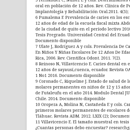
oral en población de 12 años. Rev. Clínica de P
Implantología y Rehabilitación Oral.2011. 4(3);
6 Pumalema F. Prevalencia de caries en los esc
12 años de edad de la escuela fiscal mixta Ab
de la ciudad de quito en el período lectivo 201
Tesis Pregrado. Universidad Central del Ecuado
Documento disponible
7 Ulate J, Rodríguez A y cols. Prevalencia De C
En Niños Y Niñas Escolares De 12 Años De Eda
Rica, 2006. Rev. Científica Odont. 2011. 7(2).
8 Reinoso N, Villavicencio E. Caries dental en 
12 años de sayausí,cuenca, ecuador. Revista O
1 No1 2016. Documento disponible
9 Coronado C, Riquelme J. Estado de salud de 
molares permanentes en niños de 12 y 15 años
de Futaleufu en el año 2014. Modulo Dental J
Chile. 2014. Documento disponible
10 Oropeza A, Molina N, Castañeda E y cols. Ca
primeros molares permanentes de escolares de
Tláhuac. Revista ADM. 2012. LXIX (2); Documen
11 Villavicencio E. El tamaño muestral en tesis
¿Cuantas personas debo encuestar? researchga