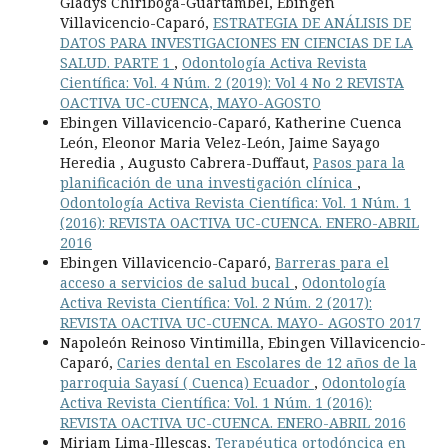
Gladys Chiriboga-Guartambel, Ebingen
Villavicencio-Caparó,
ESTRATEGIA DE ANÁLISIS DE
DATOS PARA INVESTIGACIONES EN CIENCIAS DE LA
SALUD. PARTE 1
,
Odontología Activa Revista
Científica: Vol. 4 Núm. 2 (2019): Vol 4 No 2 REVISTA
OACTIVA UC-CUENCA, MAYO-AGOSTO
Ebingen Villavicencio-Caparó, Katherine Cuenca
León, Eleonor Maria Velez-León, Jaime Sayago
Heredia , Augusto Cabrera-Duffaut,
Pasos para la
planificación de una investigación clínica
,
Odontología Activa Revista Científica: Vol. 1 Núm. 1
(2016): REVISTA OACTIVA UC-CUENCA. ENERO-ABRIL
2016
Ebingen Villavicencio-Caparó,
Barreras para el
acceso a servicios de salud bucal
,
Odontología
Activa Revista Científica: Vol. 2 Núm. 2 (2017):
REVISTA OACTIVA UC-CUENCA. MAYO- AGOSTO 2017
Napoleón Reinoso Vintimilla, Ebingen Villavicencio-
Caparó,
Caries dental en Escolares de 12 años de la
parroquia Sayasí ( Cuenca) Ecuador
,
Odontología
Activa Revista Científica: Vol. 1 Núm. 1 (2016):
REVISTA OACTIVA UC-CUENCA. ENERO-ABRIL 2016
Miriam Lima-Illescas,
Terapéutica ortodóncica en