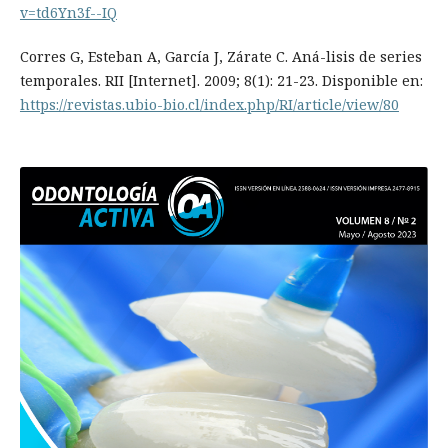
v=td6Yn3f--IQ
Corres G, Esteban A, García J, Zárate C. Aná-lisis de series
temporales. RII [Internet]. 2009; 8(1): 21-23. Disponible en:
https://revistas.ubio-bio.cl/index.php/RI/article/view/80