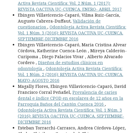
Activa Revista Científica: Vol. 2 Núm. 1 (2017):
REVISTA OACTIVA UC-CUENCA. ENERO- ABRIL 2017
Ebingen Villavicencio-Caparó, Vilma Ruiz-García,
Augusto Cabrera-Duffaut,
Validación de
cuestionarios
,
Odontología Activa Revista Científica:
Vol. 1 Núm. 3 (2016): REVISTA OACTIVA UC-CUENCA.
SEPTIEMBRE-DICIEMBRE 2016
Ebingen Villavicencio-Caparó, Maria Cristina Alvear
Córdova, Katherine Cuenca-León , Mireya Calderón-
Curipoma , Diego Palacios Vivar , Alberto Alvarado
Cordero ,
Diseños de estudios clínicos en
odontología
,
Odontología Activa Revista Científica:
Vol. 1 Núm. 2 (2016): REVISTA OACTIVA UC-CUENCA.
MAYO-AGOSTO 2016
Magally Flores, Ebingen Villavicencio-Caparó, David
Francisco Corral Peñafiel,
Prevalencia de caries
dental e índice CPOD en escolares de 12 años en la
Parroquia Baños del Cantón Cuenca 2016
,
Odontología Activa Revista Científica: Vol. 1 Núm. 3
(2016): REVISTA OACTIVA UC-CUENCA. SEPTIEMBRE-
DICIEMBRE 2016
Esteban Torracchi-Carrasco, Andrea Córdova-López,