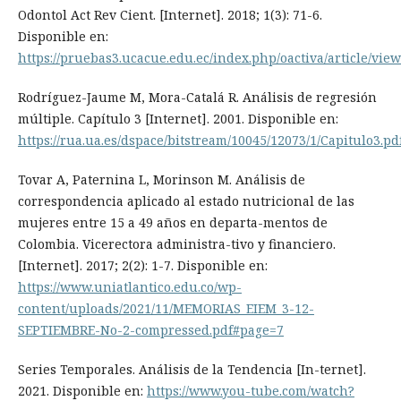
Odontol Act Rev Cient. [Internet]. 2018; 1(3): 71-6.
Disponible en:
https://pruebas3.ucacue.edu.ec/index.php/oactiva/article/view
Rodríguez-Jaume M, Mora-Catalá R. Análisis de regresión
múltiple. Capítulo 3 [Internet]. 2001. Disponible en:
https://rua.ua.es/dspace/bitstream/10045/12073/1/Capitulo3.pd
Tovar A, Paternina L, Morinson M. Análisis de
correspondencia aplicado al estado nutricional de las
mujeres entre 15 a 49 años en departa-mentos de
Colombia. Vicerectora administra-tivo y financiero.
[Internet]. 2017; 2(2): 1-7. Disponible en:
https://www.uniatlantico.edu.co/wp-
content/uploads/2021/11/MEMORIAS_EIEM_3-12-
SEPTIEMBRE-No-2-compressed.pdf#page=7
Series Temporales. Análisis de la Tendencia [In-ternet].
2021. Disponible en:
https://www.you-tube.com/watch?