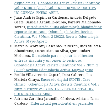
esqueletales
,
Odontología Activa Revista Científica:
Vol. 7 Núm. 1 (2022): Vol. 7 No. 1 REVISTA OACTIVA
UC-CUENCA, ENERO-ABRIL
Juan Andrés Espinoza Cárdenas, Andrés Delgado-
Gaete, Daniela Astudillo-Rubio, Karelys Maldonado-
Torres,
Introducción a una odontología biomimética:
reporte de un caso
,
Odontología Activa Revista
Científica: Vol. 7 Núm. 2 (2022): Revista Odontología
Activa. Mayo-Agosto
Marcelo Geovanny Cascante-Calderón, Inés Villacís-
Altamirano, Lucas Hian Da Silva, Igor Studart
Medeiros,
Un método para mejorar la adhesión
entre la zirconia y un cemento resinoso.
,
Odontología Activa Revista Científica: Vol. 7 Núm. 2
(2022): Revista Odontología Activa. Mayo-Agosto
Emilio Villavicencio-Caparó, Dora Cabrera, Luz
Mariela Chuya,
Encerado digital (PDTE) : Caso
clínico
,
Odontología Activa Revista Científica: Vol. 7
Núm. 1 (2022): Vol. 7 No. 1 REVISTA OACTIVA UC-
CUENCA, ENERO-ABRIL
Adriana Carolina Jaramillo Córdova, Adriana Romo
Cardoso ,
Enfermedad periodontal en pacientes