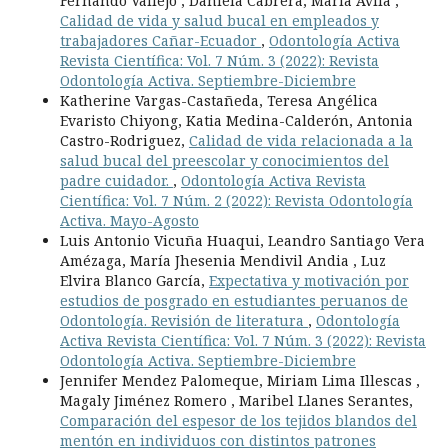
Fernando Vallejo , Daniela Cabrera, Maria Ávila ,
Calidad de vida y salud bucal en empleados y
trabajadores Cañar-Ecuador
,
Odontología Activa
Revista Científica: Vol. 7 Núm. 3 (2022): Revista
Odontología Activa. Septiembre-Diciembre
Katherine Vargas-Castañeda, Teresa Angélica
Evaristo Chiyong, Katia Medina-Calderón, Antonia
Castro-Rodriguez,
Calidad de vida relacionada a la
salud bucal del preescolar y conocimientos del
padre cuidador.
,
Odontología Activa Revista
Científica: Vol. 7 Núm. 2 (2022): Revista Odontología
Activa. Mayo-Agosto
Luis Antonio Vicuña Huaqui, Leandro Santiago Vera
Amézaga, María Jhesenia Mendivil Andia , Luz
Elvira Blanco García,
Expectativa y motivación por
estudios de posgrado en estudiantes peruanos de
Odontología. Revisión de literatura
,
Odontología
Activa Revista Científica: Vol. 7 Núm. 3 (2022): Revista
Odontología Activa. Septiembre-Diciembre
Jennifer Mendez Palomeque, Miriam Lima Illescas ,
Magaly Jiménez Romero , Maribel Llanes Serantes,
Comparación del espesor de los tejidos blandos del
mentón en individuos con distintos patrones