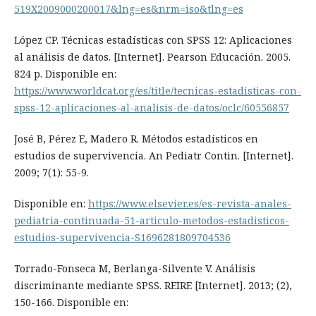
519X2009000200017&lng=es&nrm=iso&tlng=es
López CP. Técnicas estadísticas con SPSS 12: Aplicaciones
al análisis de datos. [Internet]. Pearson Educación. 2005.
824 p. Disponible en:
https://www.worldcat.org/es/title/tecnicas-estadisticas-con-
spss-12-aplicaciones-al-analisis-de-datos/oclc/60556857
José B, Pérez E, Madero R. Métodos estadísticos en
estudios de supervivencia. An Pediatr Contin. [Internet].
2009; 7(1): 55-9.
Disponible en:
https://www.elsevier.es/es-revista-anales-
pediatria-continuada-51-articulo-metodos-estadisticos-
estudios-supervivencia-S1696281809704536
Torrado-Fonseca M, Berlanga-Silvente V. Análisis
discriminante mediante SPSS. REIRE [Internet]. 2013; (2),
150-166. Disponible en: