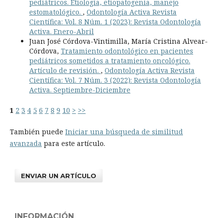
pediátricos. Etiología, etiopatogenia, manejo
estomatológico.
,
Odontología Activa Revista
Científica: Vol. 8 Núm. 1 (2023): Revista Odontología
Activa. Enero-Abril
Juan José Córdova-Vintimilla, María Cristina Alvear-
Córdova,
Tratamiento odontológico en pacientes
pediátricos sometidos a tratamiento oncológico.
Artículo de revisión.
,
Odontología Activa Revista
Científica: Vol. 7 Núm. 3 (2022): Revista Odontología
Activa. Septiembre-Diciembre
1
2
3
4
5
6
7
8
9
10
>
>>
También puede
Iniciar una búsqueda de similitud
avanzada
para este artículo.
ENVIAR UN ARTÍCULO
INFORMACIÓN