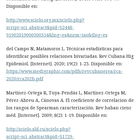
Disponible en:
http://www.scielo.org.mx/scielo.php?
script=sci_abstract&pid=S2448-
91902019000300354&lng=es&nrm=iso&tlng=es
del Campo N, Matamoros L. Técnicas estadísticas para
identificar posibles relaciones bivariadas. Rev Cubana Hig
Epidemiol. [Internet]. 2020; 19(2): 1-23. Disponible en:
https://www.medigraphic.com/pdfs/revcubanerea/rca-
2020/rca202h.pdf
Martínez-Ortega R, Tuya-Pendás L, Martínez-Ortega M,
Pérez-Abreu A, Cánovas A. El coeficiente de correlacion de
los rangos de Spearman caracterización. Rev haban cienc
méd. [Internet]. 2009; 8(2): 1-19. Disponible en:
http://scielo.sld.cu/scielo.php?
script=sci_abstract&pid=S1729-