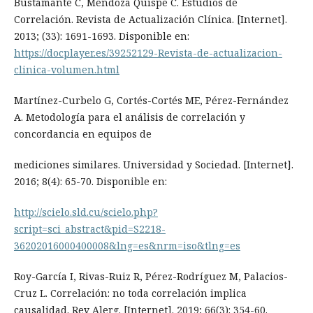
Bustamante C, Mendoza Quispe C. Estudios de
Correlación. Revista de Actualización Clínica. [Internet].
2013; (33): 1691-1693. Disponible en:
https://docplayer.es/39252129-Revista-de-actualizacion-
clinica-volumen.html
Martínez-Curbelo G, Cortés-Cortés ME, Pérez-Fernández
A. Metodología para el análisis de correlación y
concordancia en equipos de
mediciones similares. Universidad y Sociedad. [Internet].
2016; 8(4): 65-70. Disponible en:
http://scielo.sld.cu/scielo.php?
script=sci_abstract&pid=S2218-
36202016000400008&lng=es&nrm=iso&tlng=es
Roy-García I, Rivas-Ruiz R, Pérez-Rodríguez M, Palacios-
Cruz L. Correlación: no toda correlación implica
causalidad. Rev Alerg. [Internet]. 2019; 66(3): 354-60.