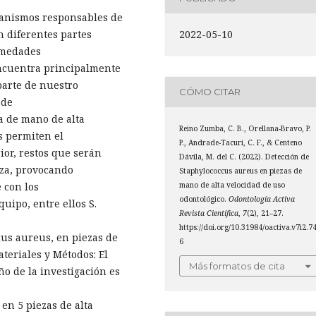
ganismos responsables de
2022-05-10
n diferentes partes
rmedades
encuentra principalmente
parte de nuestro
CÓMO CITAR
 de
za de mano de alta
Reino Zumba, C. B., Orellana-Bravo, P.
os permiten el
P., Andrade-Tacuri, C. F., & Centeno
rior, restos que serán
Dávila, M. del C. (2022). Detección de
eza, provocando
Staphylococcus aureus en piezas de
mano de alta velocidad de uso
 con los
odontológico.
Odontología Activa
ipo, entre ellos S.
Revista Científica
,
7
(2), 21–27.
https://doi.org/10.31984/oactiva.v7i2.7
cus aureus, en piezas de
6
teriales y Métodos: El
Más formatos de cita
eño de la investigación es
 en 5 piezas de alta