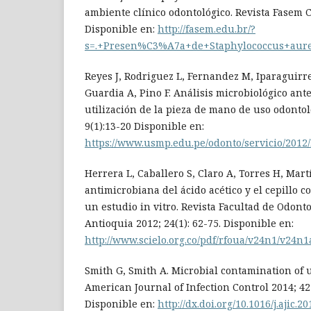
ambiente clínico odontológico. Revista Fasem Ci
Disponible en:
http://fasem.edu.br/?
s=.+Presen%C3%A7a+de+Staphylococcus+aur
Reyes J, Rodriguez L, Fernandez M, Iparaguirre
Guardia A, Pino F. Análisis microbiológico ant
utilización de la pieza de mano de uso odontoló
9(1):13-20 Disponible en:
https://www.usmp.edu.pe/odonto/servicio/2012/
Herrera L, Caballero S, Claro A, Torres H, Mart
antimicrobiana del ácido acético y el cepillo c
un estudio in vitro. Revista Facultad de Odont
Antioquia 2012; 24(1): 62-75. Disponible en:
http://www.scielo.org.co/pdf/rfoua/v24n1/v24n1
Smith G, Smith A. Microbial contamination of 
American Journal of Infection Control 2014; 42
Disponible en:
http://dx.doi.org/10.1016/j.ajic.2