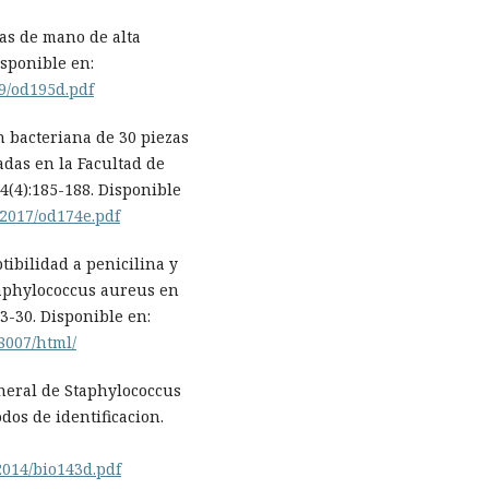
zas de mano de alta
isponible en:
9/od195d.pdf
 bacteriana de 30 piezas
adas en la Facultad de
4(4):185-188. Disponible
2017/od174e.pdf
tibilidad a penicilina y
taphylococcus aureus en
3-30. Disponible en:
8007/html/
eneral de Staphylococcus
os de identificacion.
2014/bio143d.pdf