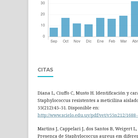
CITAS
Diana L, Ciuffo C, Musto H. Identificación y ca
Staphylococcus resistentes a meticilina aislado
55(212):45–51. Disponible en:
http://www.scielo.edu.uy/pdf/vet/v55n212/1688
Martins J, Cappelari J, dos Santos B, Weigert L, 
Presença de Staphylococcus aureus em diferen