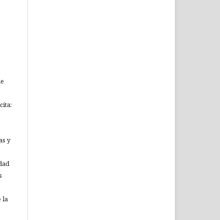
ue
ita:
as y
idad
s
 la