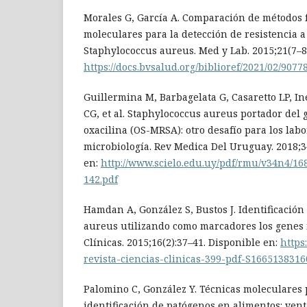
Morales G, García A. Comparación de métodos f
moleculares para la detección de resistencia a
Staphylococcus aureus. Med y Lab. 2015;21(7–8)
https://docs.bvsalud.org/biblioref/2021/02/9077
Guillermina M, Barbagelata G, Casaretto LP, I
CG, et al. Staphylococcus aureus portador del
oxacilina (OS-MRSA): otro desafío para los labo
microbiología. Rev Medica Del Uruguay. 2018;3
en:
http://www.scielo.edu.uy/pdf/rmu/v34n4/1
142.pdf
Hamdan A, González S, Bustos J. Identificació
aureus utilizando como marcadores los genes 
Clínicas. 2015;16(2):37–41. Disponible en:
https
revista-ciencias-clinicas-399-pdf-S166513831
Palomino C, González Y. Técnicas moleculares 
identificación de patógenos en alimentos: vent