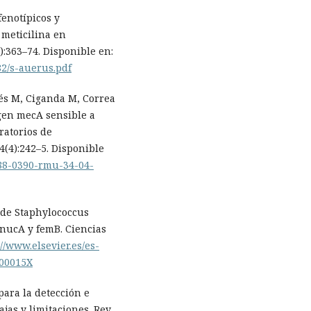
enotípicos y
 meticilina en
:363–74. Disponible en:
82/s-auerus.pdf
nés M, Ciganda M, Correa
 gen mecA sensible a
ratorios de
4(4):242–5. Disponible
688-0390-rmu-34-04-
n de Staphylococcus
nucA y femB. Ciencias
://www.elsevier.es/es-
600015X
para la detección e
ajas y limitaciones. Rev