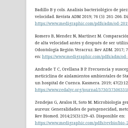
Badillo B y cols. Analisis bacteriológico de pie
velocidad. Revista ADM 2019; 76 (5): 261-266. D
https://www.medigraphic.com/pdfs/adm/od-201
Romero B, Mendez N, Martínez M. Comparación
de alta velocidad antes y después de ser utiliz
Odontología Región Veracruz. Rev ADM. 2017; 7
en:
https://www.medigraphic.com/pdfs/adm/od-
Andrade T C, Orellana B P. Frecuencia y suscep
meticiclina de aislamientos ambientales de S
un hospital de Cuenca. Kasmera. 2019; 47(2):12
https://www.redalyc.org/journal/3730/37306331
Zendejas G, Avalos H, Soto M. Microbiologia g
aureus: Generalidades de patogenecidad, metod
Rev Biomed. 2014;25(3):129–43. Disponible en:
https://www.medigraphic.com/pdfs/revbio/bio-