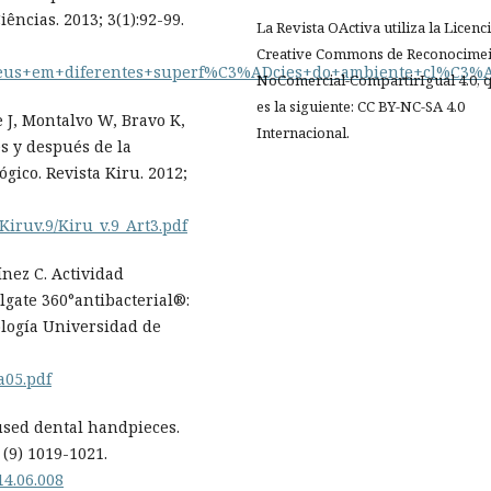
ências. 2013; 3(1):92-99.
La Revista OActiva utiliza la Licenc
Creative Commons de Reconocimei
eus+em+diferentes+superf%C3%ADcies+do+ambiente+cl%C3%
NoComercial-CompartirIgual 4.0, 
es la siguiente: CC BY-NC-SA 4.0
 J, Montalvo W, Bravo K,
Internacional.
es y después de la
gico. Revista Kiru. 2012;
Kiruv.9/Kiru_v.9_Art3.pdf
ínez C. Actividad
olgate 360°antibacterial®:
ología Universidad de
a05.pdf
used dental handpieces.
 (9) 1019-1021.
014.06.008