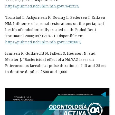
https://pubmed.ncbi.nlm.nih.gov/7642323/
Tronstad L, Asbjornsen K, Doving L, Pedersen I, Eriksen
HM. Influence of coronal restorations on the periapical
health of endodontically treated teeth. Endod Dent
Traumatol 2000;16(5):218-21. Disponible en:
https://pubmed.ncbi.nlm.nih.gov/11202885/
Franzen R, Gutknecht N, Falken S, Heussen N, and
Meister J. “Bactericidal effect of a Nd:YAG laser on
Enterococcus faecalis at pulse durations of 15 and 25 ms
in dentine depths of 500 and 1,000