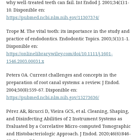
why well-treated teeth can fail. Int Endod J. 2001;34(1):1-
10. Disponible en:
https://pubmed.ncbi.nlm.nih.gov/11307374/
Trope M. The vital tooth: its importance in the study and
practice of endodontics. Endodontic Topics. 2003;5(1):1-1.
Disponible en:
https://onlinelibrary.wiley.com/doi/10.1111/j.1601-
1546.2003.00031.x
Peters OA. Current challenges and concepts in the
preparation of root canal systems: a review. J Endod.
2004;30(8):559-67. Disponible en:
https://pubmed.ncbi.nlm.nih.gov/15273636/
Pérez AR, Ricucci D, Vieira GCS, et al. Cleaning, Shaping,
and Disinfecting Abilities of 2 Instrument Systems as
Evaluated by a Correlative Micro-computed Tomographic
and Histobacteriologic Approach. J Endod. 2020;46(6):846-