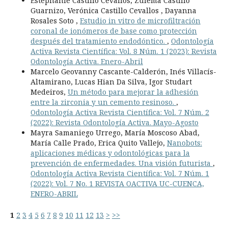
Estephanie Castillo Cevallos, Zulema Castillo
Guarnizo, Verónica Castillo Cevallos , Dayanna
Rosales Soto ,
Estudio in vitro de microfiltración
coronal de ionómeros de base como protección
después del tratamiento endodóntico.
,
Odontología
Activa Revista Científica: Vol. 8 Núm. 1 (2023): Revista
Odontología Activa. Enero-Abril
Marcelo Geovanny Cascante-Calderón, Inés Villacís-
Altamirano, Lucas Hian Da Silva, Igor Studart
Medeiros,
Un método para mejorar la adhesión
entre la zirconia y un cemento resinoso.
,
Odontología Activa Revista Científica: Vol. 7 Núm. 2
(2022): Revista Odontología Activa. Mayo-Agosto
Mayra Samaniego Urrego, María Moscoso Abad,
María Calle Prado, Erica Quito Vallejo,
Nanobots:
aplicaciones médicas y odontológicas para la
prevención de enfermedades. Una visión futurista
,
Odontología Activa Revista Científica: Vol. 7 Núm. 1
(2022): Vol. 7 No. 1 REVISTA OACTIVA UC-CUENCA,
ENERO-ABRIL
1
2
3
4
5
6
7
8
9
10
11
12
13
>
>>