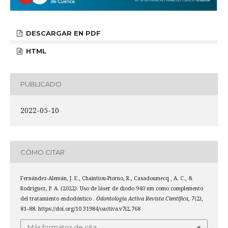
DESCARGAR EN PDF
HTML
PUBLICADO
2022-05-10
CÓMO CITAR
Fernández-Alemán, J. E., Chaintiou-Piorno, R., Casadoumecq , A. C., &
Rodríguez, P. A. (2022). Uso de láser de diodo 940 nm como complemento
del tratamiento endodóntico .
Odontología Activa Revista Científica
,
7
(2),
81–88. https://doi.org/10.31984/oactiva.v7i2.768
Más formatos de cita