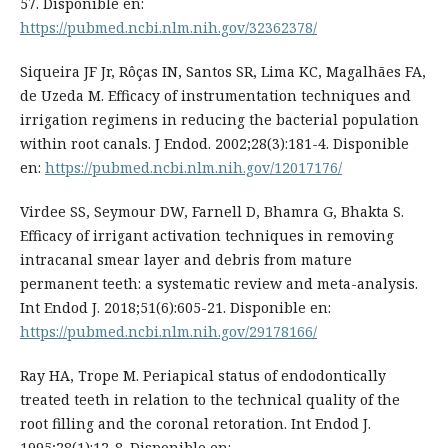
57. Disponible en:
https://pubmed.ncbi.nlm.nih.gov/32362378/
Siqueira JF Jr, Rôças IN, Santos SR, Lima KC, Magalhães FA,
de Uzeda M. Efficacy of instrumentation techniques and
irrigation regimens in reducing the bacterial population
within root canals. J Endod. 2002;28(3):181-4. Disponible
en:
https://pubmed.ncbi.nlm.nih.gov/12017176/
Virdee SS, Seymour DW, Farnell D, Bhamra G, Bhakta S.
Efficacy of irrigant activation techniques in removing
intracanal smear layer and debris from mature
permanent teeth: a systematic review and meta-analysis.
Int Endod J. 2018;51(6):605-21. Disponible en:
https://pubmed.ncbi.nlm.nih.gov/29178166/
Ray HA, Trope M. Periapical status of endodontically
treated teeth in relation to the technical quality of the
root filling and the coronal retoration. Int Endod J.
1995;28(1):12-8. Disponible en: