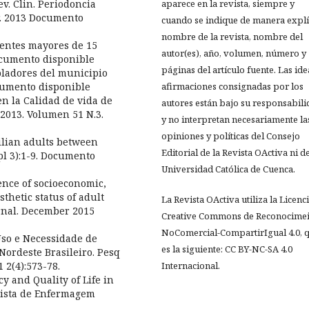
ev. Clin. Periodoncia
aparece en la revista, siempre y
br. 2013 Documento
cuando se indique de manera explíc
nombre de la revista, nombre del
cientes mayores de 15
autor(es), año, volumen, número y
ocumento disponible
páginas del artículo fuente. Las ide
obladores del municipio
ocumento disponible
afirmaciones consignadas por los
en la Calidad de vida de
autores están bajo su responsabil
 2013. Volumen 51 N.3.
y no interpretan necesariamente la
opiniones y políticas del Consejo
zilian adults between
Editorial de la Revista OActiva ni de
pl 3):1-9. Documento
Universidad Católica de Cuenca.
ence of socioeconomic,
thetic status of adult
La Revista OActiva utiliza la Licenc
urnal. December 2015
Creative Commons de Reconocimei
NoComercial-CompartirIgual 4.0, 
 Uso e Necessidade de
es la siguiente: CC BY-NC-SA 4.0
Nordeste Brasileiro. Pesq
 2(4):573-78.
Internacional.
cy and Quality of Life in
evista de Enfermagem