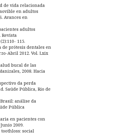
ad de vida relacionada
emovible en adultos
S. Avances en
pacientes adultos
. Revista
2):110- 115.
ón de prótesis dentales en
zo-Abril 2012. Vol. Lxix
salud bucal de las
anizales, 2008. Hacia
ospectivo da perda
d. Saúde Pública, Rio de
Brasil: análise da
aúde Pública
taria en pacientes con
 Junio 2009.
toothloss: social