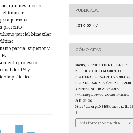
edad, quienes fueron
PUBLICADO
e el informe
 para personas
2018-03-07
n presentó
ulismo parcial bimaxilar
 último
lismo parcial superior y
CÓMO CITAR
ÓN:
tamiento protésico
Matute, S. (2018). EDENTULISMO Y
 total del 1% y
NECESIDAD DE TRATAMIENTO
ento prótesico.
PROTÉSICO EN PACIENTES ADULTOS
DE LA UNIDAD ACADÉMICA DE SALUD
Y BIENESTAR – UCACUE 2016.
Odontología Activa Revista Científica
,
2
(1), 21–26.
https://doi.org/10.31984/oactiva.v2i1.1
8
Más formatos de cita