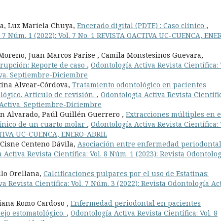
ra, Luz Mariela Chuya,
Encerado digital (PDTE) : Caso clínico
,
ol. 7 Núm. 1 (2022): Vol. 7 No. 1 REVISTA OACTIVA UC-CUENCA, ENE
 Moreno, Juan Marcos Parise , Camila Monstesinos Guevara,
erupción: Reporte de caso
,
Odontología Activa Revista Científica: 
iva. Septiembre-Diciembre
stina Alvear-Córdova,
Tratamiento odontológico en pacientes
lógico. Artículo de revisión.
,
Odontología Activa Revista Científi
a Activa. Septiembre-Diciembre
n Alvarado, Paúl Guillén Guerrero ,
Extracciones múltiples en e
línico de un cuarto molar
,
Odontología Activa Revista Científica: 
OACTIVA UC-CUENCA, ENERO-ABRIL
 Cisne Centeno Dávila,
Asociación entre enfermedad periodontal
 Activa Revista Científica: Vol. 8 Núm. 1 (2023): Revista Odontolo
lo Orellana,
Calcificaciones pulpares por el uso de Estatinas:
a Revista Científica: Vol. 7 Núm. 3 (2022): Revista Odontología Act
riana Romo Cardoso ,
Enfermedad periodontal en pacientes
nejo estomatológico.
,
Odontología Activa Revista Científica: Vol. 8