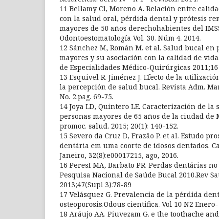
11 Bellamy Cl, Moreno A. Relación entre calid
con la salud oral, pérdida dental y prótesis r
mayores de 50 años derechohabientes del IMS
Odontoestomatología Vol. 30. Núm 4. 2014.
12 Sánchez M, Román M. et al. Salud bucal en 
mayores y su asociación con la calidad de vida
de Especialidades Médico-Quirúrgicas 2011;16 (
13 Esquivel R. Jiménez J. Efecto de la utilizaci
la percepción de salud bucal. Revista Adm. Mar
No. 2.pag. 69-75.
14 Joya LD, Quintero LE. Caracterización de la 
personas mayores de 65 años de la ciudad de M
promoc. salud. 2015; 20(1): 140-152.
15 Severo da Cruz D, Frazão P. et al. Estudo pr
dentária em uma coorte de idosos dentados. Ca
Janeiro, 32(8):e00017215, ago, 2016.
16 PeresI MA, Barbato PR. Perdas dentárias no 
Pesquisa Nacional de Saúde Bucal 2010.Rev S
2013;47(Supl 3):78-89
17 Velásquez G. Prevalencia de la pérdida den
osteoporosis.Odous cientifica. Vol 10 N2 Enero-
18 Aráujo AA. Piuvezam G. e the toothache and 