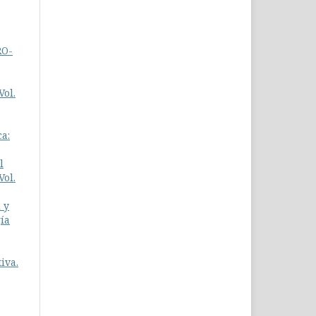
RO-
Vol.
ca:
l
Vol.
 y
gía
iva.