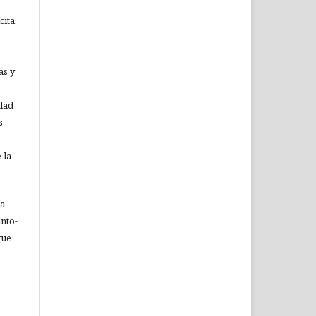
ita:
as y
idad
s
 la
ia
nto-
que