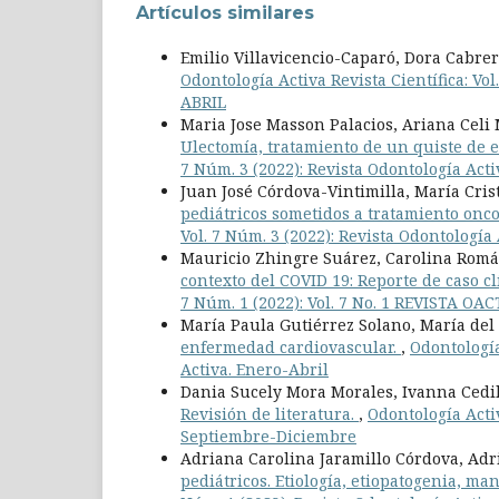
Artículos similares
Emilio Villavicencio-Caparó, Dora Cabre
Odontología Activa Revista Científica: V
ABRIL
Maria Jose Masson Palacios, Ariana Celi
Ulectomía, tratamiento de un quiste de 
7 Núm. 3 (2022): Revista Odontología Act
Juan José Córdova-Vintimilla, María Cri
pediátricos sometidos a tratamiento onco
Vol. 7 Núm. 3 (2022): Revista Odontologí
Mauricio Zhingre Suárez, Carolina Romá
contexto del COVID 19: Reporte de caso c
7 Núm. 1 (2022): Vol. 7 No. 1 REVISTA 
María Paula Gutiérrez Solano, María del
enfermedad cardiovascular.
,
Odontología
Activa. Enero-Abril
Dania Sucely Mora Morales, Ivanna Cedil
Revisión de literatura.
,
Odontología Activ
Septiembre-Diciembre
Adriana Carolina Jaramillo Córdova, Ad
pediátricos. Etiología, etiopatogenia, ma