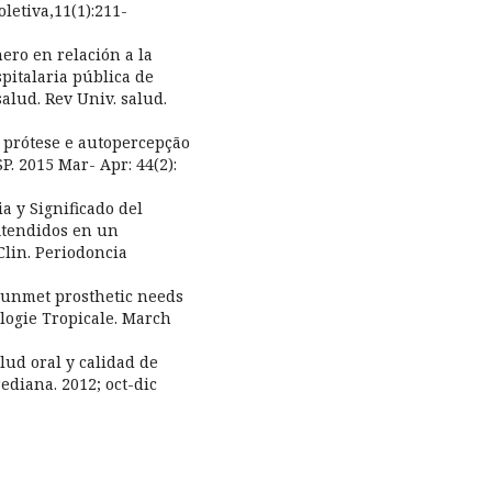
letiva,11(1):211-
nero en relación a la
pitalaria pública de
alud. Rev Univ. salud.
 prótese e autopercepção
. 2015 Mar- Apr: 44(2):
ia y Significado del
Atendidos en un
Clin. Periodoncia
d unmet prosthetic needs
logie Tropicale. March
lud oral y calidad de
ediana. 2012; oct-dic