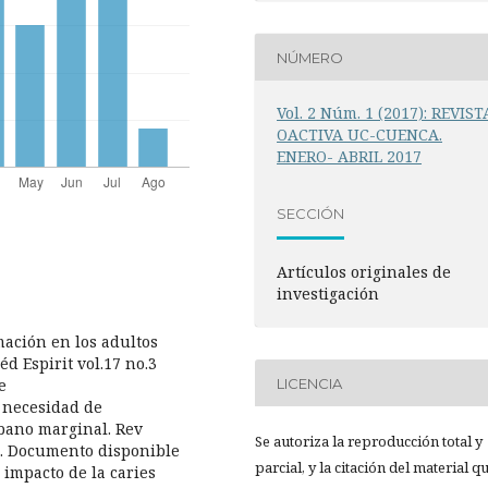
NÚMERO
Vol. 2 Núm. 1 (2017): REVIST
OACTIVA UC-CUENCA.
ENERO- ABRIL 2017
SECCIÓN
Artículos originales de
investigación
mación en los adultos
éd Espirit vol.17 no.3
e
LICENCIA
y necesidad de
rbano marginal. Rev
Se autoriza la reproducción total y
86. Documento disponible
parcial, y la citación del material q
l impacto de la caries