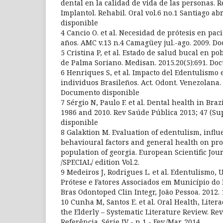
dental en la calidad de vida de las personas. R
Implantol. Rehabil. Oral vol.6 no.1 Santiago a
disponible
4 Cancio O. et al. Necesidad de prótesis en pa
años. AMC v.13 n.4 Camagüey jul.-ago. 2009. D
5 Cristina P, et al. Estado de salud bucal en p
de Palma Soriano. Medisan. 2015.20(5):691. D
6 Henriques S, et al. Impacto del Edentulismo 
individuos Brasileños. Act. Odont. Venezolana.
Documento disponible
7 Sérgio N, Paulo F. et al. Dental health in Bra
1986 and 2010. Rev Saúde Pública 2013; 47 (Su
disponible
8 Galaktion M. Evaluation of edentulism, influ
behavioural factors and general health on pros
population of georgia. European Scientific Jo
/SPECIAL/ edition Vol.2.
9 Medeiros J, Rodrigues L. et al. Edentulismo,
Prótese e Fatores Associados em Município do 
Bras Odontoped Clin Integr, João Pessoa. 2012. 1
10 Cunha M, Santos E. et al. Oral Health, Litera
the Elderly – Systematic Literature Review. R
Referência. Série IV - n 1 - Fev./Mar. 2014.