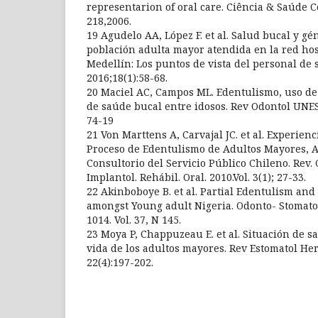
representarion of oral care. Ciência & Saúde Co
218,2006.
19 Agudelo AA, López F. et al. Salud bucal y gé
población adulta mayor atendida en la red hos
Medellín: Los puntos de vista del personal de s
2016;18(1):58-68.
20 Maciel AC, Campos ML. Edentulismo, uso de
de saúde bucal entre idosos. Rev Odontol UNESP
74-19
21 Von Marttens A, Carvajal JC. et al. Experienc
Proceso de Edentulismo de Adultos Mayores, 
Consultorio del Servicio Público Chileno. Rev. 
Implantol. Rehábil. Oral. 2010.Vol. 3(1); 27-33.
22 Akinboboye B. et al. Partial Edentulism an
amongst Young adult Nigeria. Odonto- Stomato
1014. Vol. 37, N 145.
23 Moya P, Chappuzeau E. et al. Situación de sa
vida de los adultos mayores. Rev Estomatol Her
22(4):197-202.