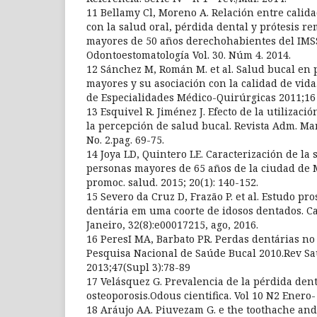
11 Bellamy Cl, Moreno A. Relación entre calid
con la salud oral, pérdida dental y prótesis r
mayores de 50 años derechohabientes del IMS
Odontoestomatología Vol. 30. Núm 4. 2014.
12 Sánchez M, Román M. et al. Salud bucal en 
mayores y su asociación con la calidad de vida
de Especialidades Médico-Quirúrgicas 2011;16 (
13 Esquivel R. Jiménez J. Efecto de la utilizaci
la percepción de salud bucal. Revista Adm. Mar
No. 2.pag. 69-75.
14 Joya LD, Quintero LE. Caracterización de la 
personas mayores de 65 años de la ciudad de M
promoc. salud. 2015; 20(1): 140-152.
15 Severo da Cruz D, Frazão P. et al. Estudo pr
dentária em uma coorte de idosos dentados. Ca
Janeiro, 32(8):e00017215, ago, 2016.
16 PeresI MA, Barbato PR. Perdas dentárias no 
Pesquisa Nacional de Saúde Bucal 2010.Rev S
2013;47(Supl 3):78-89
17 Velásquez G. Prevalencia de la pérdida den
osteoporosis.Odous cientifica. Vol 10 N2 Enero-
18 Aráujo AA. Piuvezam G. e the toothache and 