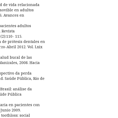
ad de vida relacionada
emovible en adultos
S. Avances en
pacientes adultos
. Revista
2):110- 115.
ón de prótesis dentales en
zo-Abril 2012. Vol. Lxix
salud bucal de las
anizales, 2008. Hacia
ospectivo da perda
d. Saúde Pública, Rio de
Brasil: análise da
aúde Pública
taria en pacientes con
 Junio 2009.
toothloss: social