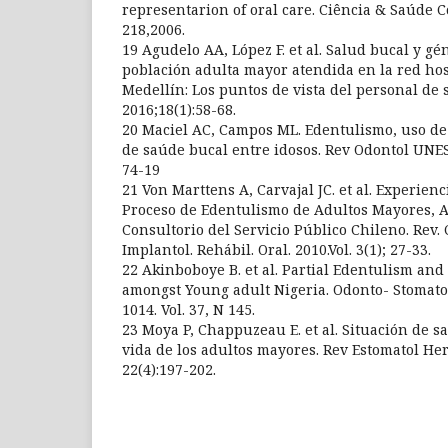
representarion of oral care. Ciência & Saúde Co
218,2006.
19 Agudelo AA, López F. et al. Salud bucal y gé
población adulta mayor atendida en la red hos
Medellín: Los puntos de vista del personal de s
2016;18(1):58-68.
20 Maciel AC, Campos ML. Edentulismo, uso de
de saúde bucal entre idosos. Rev Odontol UNESP
74-19
21 Von Marttens A, Carvajal JC. et al. Experienc
Proceso de Edentulismo de Adultos Mayores, 
Consultorio del Servicio Público Chileno. Rev. 
Implantol. Rehábil. Oral. 2010.Vol. 3(1); 27-33.
22 Akinboboye B. et al. Partial Edentulism an
amongst Young adult Nigeria. Odonto- Stomato
1014. Vol. 37, N 145.
23 Moya P, Chappuzeau E. et al. Situación de sa
vida de los adultos mayores. Rev Estomatol Her
22(4):197-202.