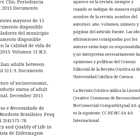
ev. Clin. Periodoncia
aparece en la revista, siempre y
br. 2013 Documento
cuando se indique de manera explíc
nombre de la revista, nombre del
cientes mayores de 15
autor(es), año, volumen, número y
ocumento disponible
páginas del artículo fuente. Las ide
obladores del municipio
ocumento disponible
afirmaciones consignadas por los
en la Calidad de vida de
autores están bajo su responsabil
 2013. Volumen 51 N.3.
y no interpretan necesariamente la
opiniones y políticas del Consejo
zilian adults between
Editorial de la Revista OActiva ni de
pl 3):1-9. Documento
Universidad Católica de Cuenca.
ence of socioeconomic,
thetic status of adult
La Revista OActiva utiliza la Licenc
urnal. December 2015
Creative Commons de Reconocimei
NoComercial-CompartirIgual 4.0, 
 Uso e Necessidade de
es la siguiente: CC BY-NC-SA 4.0
Nordeste Brasileiro. Pesq
 2(4):573-78.
Internacional.
cy and Quality of Life in
evista de Enfermagem