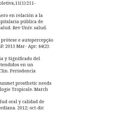
letiva,11(1):211-
nero en relación a la
pitalaria pública de
alud. Rev Univ. salud.
 prótese e autopercepção
. 2015 Mar- Apr: 44(2):
ia y Significado del
Atendidos en un
Clin. Periodoncia
d unmet prosthetic needs
logie Tropicale. March
lud oral y calidad de
ediana. 2012; oct-dic