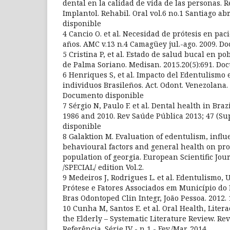
dental en la calidad de vida de las personas. R
Implantol. Rehabil. Oral vol.6 no.1 Santiago a
disponible
4 Cancio O. et al. Necesidad de prótesis en pa
años. AMC v.13 n.4 Camagüey jul.-ago. 2009. D
5 Cristina P, et al. Estado de salud bucal en p
de Palma Soriano. Medisan. 2015.20(5):691. D
6 Henriques S, et al. Impacto del Edentulismo 
individuos Brasileños. Act. Odont. Venezolana.
Documento disponible
7 Sérgio N, Paulo F. et al. Dental health in Bra
1986 and 2010. Rev Saúde Pública 2013; 47 (Su
disponible
8 Galaktion M. Evaluation of edentulism, influ
behavioural factors and general health on pros
population of georgia. European Scientific Jo
/SPECIAL/ edition Vol.2.
9 Medeiros J, Rodrigues L. et al. Edentulismo,
Prótese e Fatores Associados em Município do 
Bras Odontoped Clin Integr, João Pessoa. 2012. 1
10 Cunha M, Santos E. et al. Oral Health, Litera
the Elderly – Systematic Literature Review. R
Referência. Série IV - n 1 - Fev./Mar. 2014.