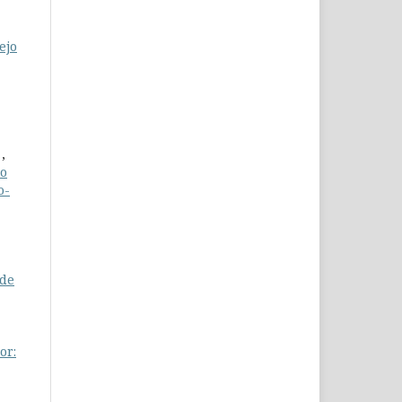
ejo
,
to
o-
 de
or: