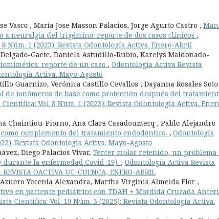
se Vasco , Maria Jose Masson Palacios, Jorge Agurto Castro ,
Man
o a neuralgia del trigémino: reporte de dos casos clínicos
,
. 8 Núm. 1 (2023): Revista Odontología Activa. Enero-Abril
Delgado-Gaete, Daniela Astudillo-Rubio, Karelys Maldonado-
biomimética: reporte de un caso
,
Odontología Activa Revista
Odontología Activa. Mayo-Agosto
illo Guarnizo, Verónica Castillo Cevallos , Dayanna Rosales Soto 
nal de ionómeros de base como protección después del tratamien
Científica: Vol. 8 Núm. 1 (2023): Revista Odontología Activa. Ener
a Chaintiou-Piorno, Ana Clara Casadoumecq , Pablo Alejandro
m como complemento del tratamiento endodóntico.
,
Odontología
2022): Revista Odontología Activa. Mayo-Agosto
ávez, Diego Palacios Vivar,
Tercer molar retenido, un problema
 y durante la enfermedad Covid-19).
,
Odontología Activa Revista
 No. 1 REVISTA OACTIVA UC-CUENCA, ENERO-ABRIL
 Azuero Yecenia Alexandra, Martha Virginia Almeida Flor ,
tivo en paciente pediátrico con TDAH + Mordida Cruzada Anteri
sta Científica: Vol. 10 Núm. 3 (2025): Revista Odontología Activa.