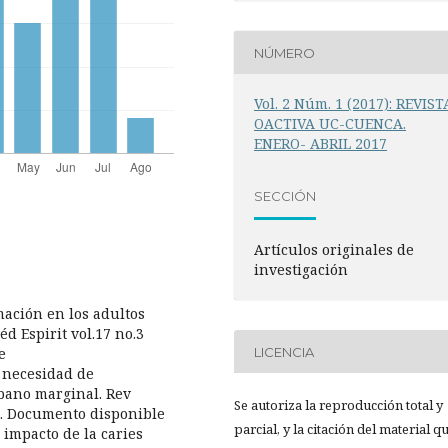
NÚMERO
Vol. 2 Núm. 1 (2017): REVIST
OACTIVA UC-CUENCA.
ENERO- ABRIL 2017
SECCIÓN
Artículos originales de
investigación
mación en los adultos
éd Espirit vol.17 no.3
e
LICENCIA
y necesidad de
rbano marginal. Rev
Se autoriza la reproducción total y
86. Documento disponible
parcial, y la citación del material q
l impacto de la caries