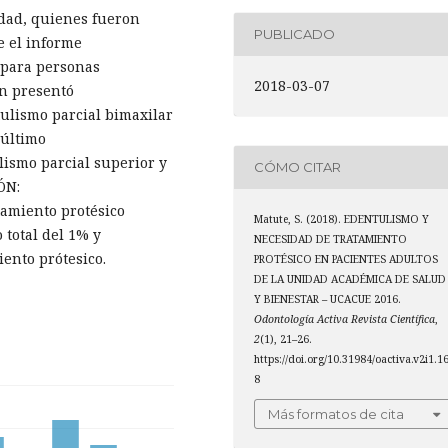
edad, quienes fueron
PUBLICADO
e el informe
 para personas
2018-03-07
n presentó
ulismo parcial bimaxilar
 último
lismo parcial superior y
CÓMO CITAR
ÓN:
tamiento protésico
Matute, S. (2018). EDENTULISMO Y
 total del 1% y
NECESIDAD DE TRATAMIENTO
ento prótesico.
PROTÉSICO EN PACIENTES ADULTOS
DE LA UNIDAD ACADÉMICA DE SALUD
Y BIENESTAR – UCACUE 2016.
Odontología Activa Revista Científica
,
2
(1), 21–26.
https://doi.org/10.31984/oactiva.v2i1.1
8
Más formatos de cita