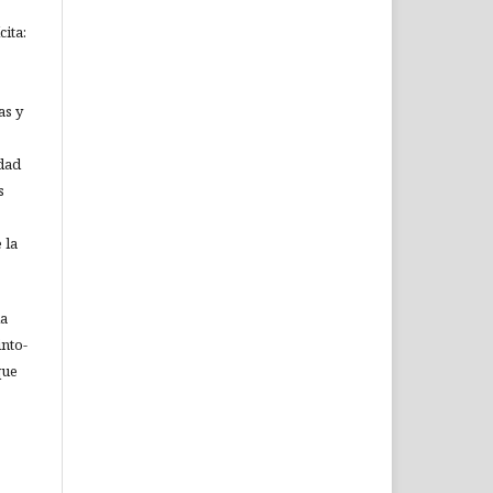
ita:
as y
idad
s
 la
ia
nto-
que