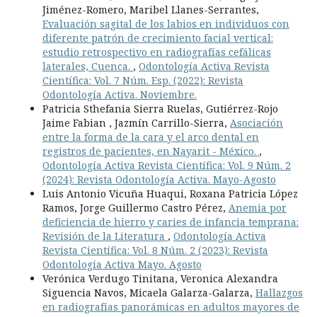
Jiménez-Romero, Maribel Llanes-Serrantes,
Evaluación sagital de los labios en individuos con
diferente patrón de crecimiento facial vertical:
estudio retrospectivo en radiografías cefálicas
laterales, Cuenca.
,
Odontología Activa Revista
Científica: Vol. 7 Núm. Esp. (2022): Revista
Odontología Activa. Noviembre.
Patricia Sthefania Sierra Ruelas, Gutiérrez-Rojo
Jaime Fabian , Jazmín Carrillo-Sierra,
Asociación
entre la forma de la cara y el arco dental en
registros de pacientes, en Nayarit - México.
,
Odontología Activa Revista Científica: Vol. 9 Núm. 2
(2024): Revista Odontología Activa. Mayo-Agosto
Luis Antonio Vicuña Huaqui, Roxana Patricia López
Ramos, Jorge Guillermo Castro Pérez,
Anemia por
deficiencia de hierro y caries de infancia temprana:
Revisión de la Literatura
,
Odontología Activa
Revista Científica: Vol. 8 Núm. 2 (2023): Revista
Odontología Activa Mayo. Agosto
Verónica Verdugo Tinitana, Veronica Alexandra
Siguencia Navos, Micaela Galarza-Galarza,
Hallazgos
en radiografías panorámicas en adultos mayores de