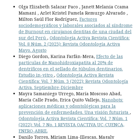
Olga Elizabeth Salazar Paco , Janett Melania Ccama
Mamani , Arlet Kristel Pamela Remuzgo Alvarado ,
Milton Saúl Flor Rodríguez,
Factores
sociodemográficos y laborales asociados al síndrome
de Burnout en cirujanos dentitas de una ciudad del
sur del Perú
,
Odontología Activa Revista Científica:
Vol. 8 Núm. 2 (2023): Revista Odontología Activa
Mayo. Agosto
Diego Gordon, Karina Farfán-Mera,
Efecto de las
partículas de Nanohidroxiapatita al 20% de
dentríficos en el sellado de túbulos dentinarios.
Estudio in-vitro
,
Odontología Activa Revista
Científica: Vol. 7 Núm. 3 (2022): Revista Odontología
Activa. Septiembre-Diciembre
Mayra Samaniego Urrego, María Moscoso Abad,
María Calle Prado, Erica Quito Vallejo,
Nanobots:
aplicaciones médicas y odontológicas para la
prevención de enfermedades. Una visión futurista
,
Odontología Activa Revista Científica: Vol. 7 Núm. 1
(2022): Vol. 7 No. 1 REVISTA OACTIVA UC-CUENCA,
ENERO-ABRIL
Danilo Torres, Miriam Lima-Illescas, Magaly