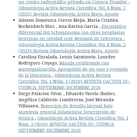
un centro radiográfico privado en Cuenca-Ecuador
,
Odontología Activa Revista Científica: Vol. 8 Núm. 2
(2023): Revista Odontología Activa Mayo. Agosto
Alisson Doménica Cerezo Mejía, Maria Cristina
Rockenbach Binz , Ana Karina García ,
Diagnóstico
diferencial del Schwannoma con otras neoplasias
benignas en cavidad oral: Revisión de Literatura
,
Odontología Activa Revista Científica: Vol. 8 Núm. 2
(2023): Revista Odontología Activa Mayo. Agosto
Carolina Encalada, Lenin Sarmiento, Lourdes
Rodriguez-Coyago,
Ránula recidivante con
marsupialización. Apropósito de un caso y revisión
de la literatura
,
Odontología Activa Revista
Científica: Vol. 1 Núm. 3 (2016): REVISTA OACTIVA UC-
CUENCA. SEPTIEMBRE-DICIEMBRE 2016
Diego Palacios-Vivar , Eduardo Varela-Ibañez,
Angélica Calderón-Lumbreras, José Miranda-
Villasana,
Resección de frenillo lingual bajo
anestesia general inhalatoria: Descripción de
técnica
,
Odontología Activa Revista Científica: Vol. 1
Núm. 3 (2016): REVISTA OACTIVA UC-CUENCA.
SEPTIEMBRE-DICIEMBRE 2016