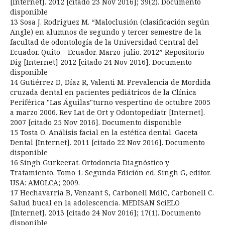
[Internet]. 2012 [citado 23 Nov 2016]; 39(2). Documento
disponible
13 Sosa J. Rodriguez M. “Maloclusión (clasificación según
Angle) en alumnos de segundo y tercer semestre de la
facultad de odontología de la Universidad Central del
Ecuador. Quito – Ecuador. Marzo-julio. 2012” Repositorio
Dig [Internet] 2012 [citado 24 Nov 2016]. Documento
disponible
14 Gutiérrez D, Díaz R, Valenti M. Prevalencia de Mordida
cruzada dental en pacientes pediátricos de la Clínica
Periférica "Las Águilas"turno vespertino de octubre 2005
a marzo 2006. Rev Lat de Ort y Odontopediatr [Internet].
2007 [citado 25 Nov 2016]. Documento disponible
15 Tosta O. Análisis facial en la estética dental. Gaceta
Dental [Internet]. 2011 [citado 22 Nov 2016]. Documento
disponible
16 Singh Gurkeerat. Ortodoncia Diagnóstico y
Tratamiento. Tomo 1. Segunda Edición ed. Singh G, editor.
USA: AMOLCA; 2009.
17 Hechavarria B, Venzant S, Carbonell MdlC, Carbonell C.
Salud bucal en la adolescencia. MEDISAN SciELO
[Internet]. 2013 [citado 24 Nov 2016]; 17(1). Documento
disponible