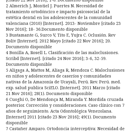
2 Almerich J, Montiel J. Puertes N. Necesidad de
tratamiento ortodóncico e impacto psicosocial de la
estética dental en los adolescentes de la comunidad
valenciana (2010) [Internet]. 2013- Noviembre [citado 23
Nov 2016]; 18- 36.Documento disponible
3 Bustamante G, Surco V, Tito E, Yujra C. Oclusión. Rev
Boliv [Internet]. 2012 Mayo [citado 22 Nov 2016]; 20.
Documento disponible
4 Bonilla A, Rosell L. Clasificación de las maloclusiones.
Scribd [Internet]. [citado 24 Nov 2016]; 3-6, 32-59.
Documento disponible
5 Aligaga A, Mattos M, Aliaga R, Mendoza C. Maloclusiones
en niños y adolescentes de caseríos y comunidades
nativas de la Amazonía de Ucayali, Perú. Rev. Perú. med.
exp. salud publica SciELO. [Internet]. 2011 Marzo [citado
21 Nov 2016]; 28(1). Documento disponible
6 Cuoghi O, De Mendonça M, Miranda Y. Mordida cruzada
posterior. Corrección y consideraciones. Caso clínico con 7
años de seguimiento. Acta Odontológica Venezolana.
[Internet] 2011 [citado 23 Nov 2016]; 49(1). Documento
disponible
7 Castañer Amparo. Ortodoncia interceptiva: Necesidad de