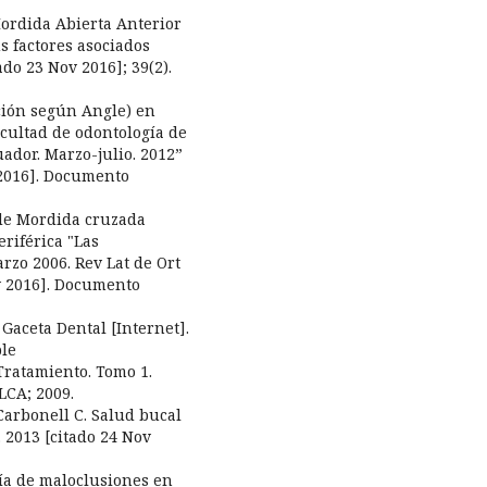
Mordida Abierta Anterior
s factores asociados
ado 23 Nov 2016]; 39(2).
ación según Angle) en
cultad de odontología de
uador. Marzo-julio. 2012”
 2016]. Documento
 de Mordida cruzada
eriférica "Las
rzo 2006. Rev Lat de Ort
ov 2016]. Documento
. Gaceta Dental [Internet].
ble
Tratamiento. Tomo 1.
LCA; 2009.
Carbonell C. Salud bucal
 2013 [citado 24 Nov
gía de maloclusiones en