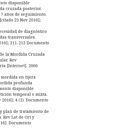
ento disponible
a cruzada posterior.
 7 años de seguimiento.
[citado 23 Nov 2016];
ecesidad de diagnóstico
das transversales.
 2016]; 211-213 Documento
a de la Mordida Cruzada
ular. Rev
ía [Internet]. 2006
 mordida en tijera
mordida profunda
umento disponible
tición temporal o mixta.
v 2016]; 4 (1). Documento
 y plan de tratamiento de
. Rev Lat de Ort y
2016]. Documento