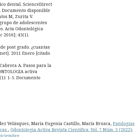
ico dental. ScienceDirect
01. Documento disponible
tos M, Zurita V.
grupo de adolescentes
o. Acta Odontológica
 2016]; 45(1).
 de post grado. ¿cuantas
et]. 2011 Enero [citado
 Cabrera A. Pasos para la
DONTOLOGIA activa
1(1): 1-5. Documento
ez Velásquez, María Eugenia Castillo, María Brusca,
Patologías
icas
,
Odontología Activa Revista Científica: Vol. 7 Núm. 3 (2022):
Diciembre