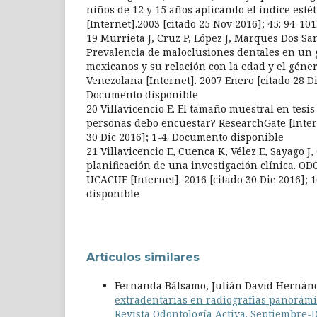
niños de 12 y 15 años aplicando el índice estét
[Internet].2003 [citado 25 Nov 2016]; 45: 94-1
19 Murrieta J, Cruz P, López J, Marques Dos San
Prevalencia de maloclusiones dentales en un 
mexicanos y su relación con la edad y el géner
Venezolana [Internet]. 2007 Enero [citado 28 Dic
Documento disponible
20 Villavicencio E. El tamaño muestral en tesis
personas debo encuestar? ResearchGate [Intern
30 Dic 2016]; 1-4. Documento disponible
21 Villavicencio E, Cuenca K, Vélez E, Sayago J,
planificación de una investigación clínica. O
UCACUE [Internet]. 2016 [citado 30 Dic 2016]; 
disponible
Artículos similares
Fernanda Bálsamo, Julián David Hernánd
extradentarias en radiografías panorám
Revista Odontología Activa. Septiembre-