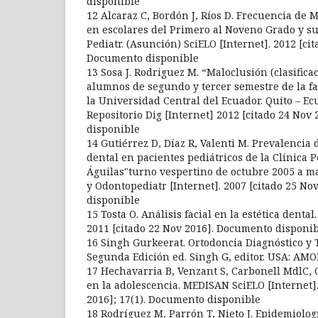
disponible
12 Alcaraz C, Bordón J, Ríos D. Frecuencia de 
en escolares del Primero al Noveno Grado y su
Pediatr. (Asunción) SciELO [Internet]. 2012 [cit
Documento disponible
13 Sosa J. Rodriguez M. “Maloclusión (clasific
alumnos de segundo y tercer semestre de la fa
la Universidad Central del Ecuador. Quito – Ec
Repositorio Dig [Internet] 2012 [citado 24 Nov
disponible
14 Gutiérrez D, Díaz R, Valenti M. Prevalencia
dental en pacientes pediátricos de la Clínica P
Águilas"turno vespertino de octubre 2005 a ma
y Odontopediatr [Internet]. 2007 [citado 25 N
disponible
15 Tosta O. Análisis facial en la estética dental
2011 [citado 22 Nov 2016]. Documento disponi
16 Singh Gurkeerat. Ortodoncia Diagnóstico y 
Segunda Edición ed. Singh G, editor. USA: AMO
17 Hechavarria B, Venzant S, Carbonell MdlC, 
en la adolescencia. MEDISAN SciELO [Internet].
2016]; 17(1). Documento disponible
18 Rodríguez M, Parrón T, Nieto J. Epidemiolo