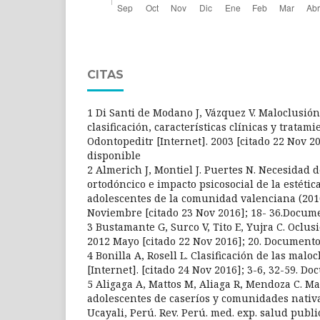
CITAS
1 Di Santi de Modano J, Vázquez V. Maloclusión 
clasificación, características clínicas y tratami
Odontopeditr [Internet]. 2003 [citado 22 Nov 2
disponible
2 Almerich J, Montiel J. Puertes N. Necesidad 
ortodóncico e impacto psicosocial de la estétic
adolescentes de la comunidad valenciana (2010
Noviembre [citado 23 Nov 2016]; 18- 36.Docum
3 Bustamante G, Surco V, Tito E, Yujra C. Oclusi
2012 Mayo [citado 22 Nov 2016]; 20. Document
4 Bonilla A, Rosell L. Clasificación de las malo
[Internet]. [citado 24 Nov 2016]; 3-6, 32-59. D
5 Aligaga A, Mattos M, Aliaga R, Mendoza C. M
adolescentes de caseríos y comunidades nativ
Ucayali, Perú. Rev. Perú. med. exp. salud public