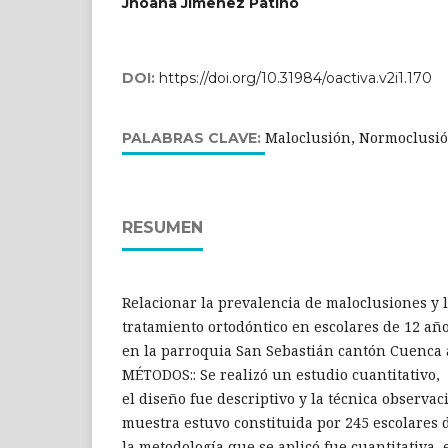
Jhoana Jimenez Patiño
DOI:
https://doi.org/10.31984/oactiva.v2i1.170
Maloclusión, Normoclusió
PALABRAS CLAVE:
RESUMEN
Relacionar la prevalencia de maloclusiones y 
tratamiento ortodóntico en escolares de 12 añ
en la parroquia San Sebastián cantón Cuenca
MÉTODOS:: Se realizó un estudio cuantitativo,
el diseño fue descriptivo y la técnica observaci
muestra estuvo constituida por 245 escolares 
la metodología que se aplicó fue cuantitativa, 