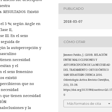
uestra
PUBLICADO
s. RESULTADOS: Existió
2018-03-07
 el 3 %; según Angle en
lase II,
e III. En el sexo
, seguida de
CÓMO CITAR
egún la autopercepción y
masculino
Jimenez Patiño, J. (2018). RELACIÓN
 tienen necesidad
ENTRE MALOCLUSIONES Y
AUTOPERCEPCIÓN DE LA NECESIDAD
esitan y el
DEL TRATAMIENTO ORTODÓNTICO
n el sexo femenino
SAN SEBASTIÁN CUENCA 2016.
os existió
Odontología Activa Revista Científica
,
opercibieron que no
2
(1), 33–38.
n necesidad
https://doi.org/10.31984/oactiva.v2i1.1
0
n que tienen necesidad
IÓN:
Más formatos de cita
maloclusiones y la