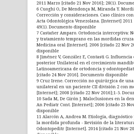
2011 Marzo [citado 21 Nov 2016]; 28(1). Docum
6 Cuoghi O, De Mendonça M, Miranda Y. Mordid
Corrección y consideraciones. Caso clínico con
Acta Odontológica Venezolana. [Internet] 2011 
49(1). Documento disponible
7 Castañer Amparo. Ortodoncia interceptiva: N
y tratamiento temprano en las mordidas cruza
Medicina oral [Internet]. 2006 [citado 22 Nov
disponible
8 Jiménez V, González E, Contasti G. Influenci
posterior Unilateral en el crecimiento mandib
Latinoamericana de ortodoncia y odontopediatr
[citado 24 Nov 2016]. Documento disponible
9 Cruz Irene. Corrección no quirúrgica de una
unilateral en un paciente CII división 2 con 
[Internet]; 2008 [citado 22 Nov 2016];1-5. Doc
10 Sada M, De Girón J. Maloclusiones en la den
An Pediatr Cont. [Internet]; 2006 [citado 23 No
disponible
11 Alarcón A, Andrea M. Etiología, diagnóstico
la mordida profunda - Revisión de la literatura
Odontopeditr [Internet]. 2014 [citado 21 Nov 