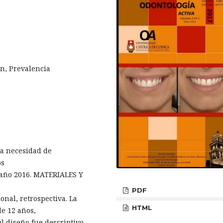
n, Prevalencia
la necesidad de
os
 año 2016. MATERIALES Y
PDF
onal, retrospectiva. La
HTML
de 12 años,
el diseño fue descriptivo