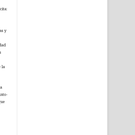
ita:
as y
idad
s
 la
ia
nto-
que