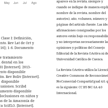
aparece en la revista, siempre y
cuando se indique de manera explíc
nombre de la revista, nombre del
autor(es), año, volumen, número y
páginas del artículo fuente. Las ide
afirmaciones consignadas por los
autores están bajo su responsabil
Clase I: Definición,
y no interpretan necesariamente la
ento. Rev Lat de Ort y
016]; 1-6. Documento
opiniones y políticas del Consejo
Editorial de la Revista OActiva ni de
de tratamiento
Universidad Católica de Cuenca.
a dental en los
) [Internet]. 2013-
La Revista OActiva utiliza la Licenc
ento disponible
Creative Commons de Reconocimei
ón. Rev Boliv [Internet].
o disponible
NoComercial-CompartirIgual 4.0, 
clusiones. Scribd
es la siguiente: CC BY-NC-SA 4.0
ocumento disponible
Internacional.
aloclusiones en niños y
as de la Amazonía de
a SciELO. [Internet].