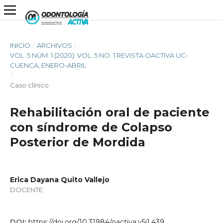
INICIO
/
ARCHIVOS
/
VOL. 5 NÚM. 1 (2020): VOL. 5 NO. 1 REVISTA OACTIVA UC-
CUENCA, ENERO-ABRIL
/
Caso clínico
Rehabilitación oral de paciente
con síndrome de Colapso
Posterior de Mordida
Erica Dayana Quito Vallejo
DOCENTE
DOI:
https://doi.org/10.31984/oactiva.v5i1.439