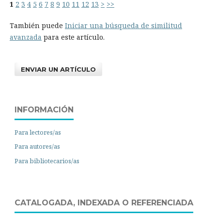
1
2
3
4
5
6
7
8
9
10
11
12
13
>
>>
También puede
Iniciar una búsqueda de similitud
avanzada
para este artículo.
ENVIAR UN ARTÍCULO
INFORMACIÓN
Para lectores/as
Para autores/as
Para bibliotecarios/as
CATALOGADA, INDEXADA O REFERENCIADA