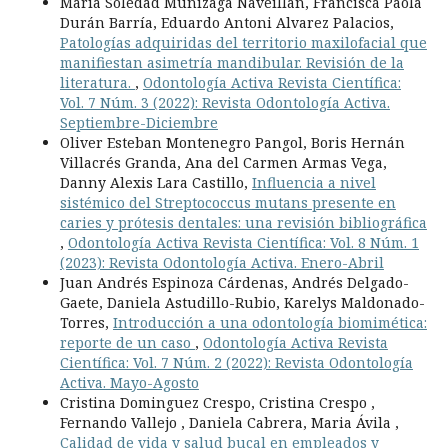
María Soledad Munizaga Naveillan, Francisca Paola
Durán Barría, Eduardo Antoni Alvarez Palacios,
Patologías adquiridas del territorio maxilofacial que
manifiestan asimetría mandibular. Revisión de la
literatura.
,
Odontología Activa Revista Científica:
Vol. 7 Núm. 3 (2022): Revista Odontología Activa.
Septiembre-Diciembre
Oliver Esteban Montenegro Pangol, Boris Hernán
Villacrés Granda, Ana del Carmen Armas Vega,
Danny Alexis Lara Castillo,
Influencia a nivel
sistémico del Streptococcus mutans presente en
caries y prótesis dentales: una revisión bibliográfica
,
Odontología Activa Revista Científica: Vol. 8 Núm. 1
(2023): Revista Odontología Activa. Enero-Abril
Juan Andrés Espinoza Cárdenas, Andrés Delgado-
Gaete, Daniela Astudillo-Rubio, Karelys Maldonado-
Torres,
Introducción a una odontología biomimética:
reporte de un caso
,
Odontología Activa Revista
Científica: Vol. 7 Núm. 2 (2022): Revista Odontología
Activa. Mayo-Agosto
Cristina Dominguez Crespo, Cristina Crespo ,
Fernando Vallejo , Daniela Cabrera, Maria Ávila ,
Calidad de vida y salud bucal en empleados y