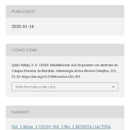
PUBLICADO
2020-01-14
CÓMO CITAR
Quito Vallejo, E. D. (2020). Rehabilitación oral de paciente con síndrome de
Colapso Posterior de Mordida.
Odontología Activa Revista Científica
,
5
(1),
31–36. https://doi.org/10.31984/oactiva.v5i1.439
Más formatos de cita
NÚMERO
Vol. 5 Núm. 1 (2020): Vol. 5 No. 1 REVISTA OACTIVA