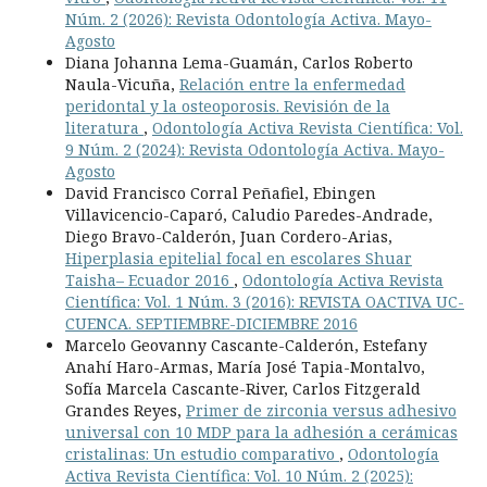
Núm. 2 (2026): Revista Odontología Activa. Mayo-
Agosto
Diana Johanna Lema-Guamán, Carlos Roberto
Naula-Vicuña,
Relación entre la enfermedad
peridontal y la osteoporosis. Revisión de la
literatura
,
Odontología Activa Revista Científica: Vol.
9 Núm. 2 (2024): Revista Odontología Activa. Mayo-
Agosto
David Francisco Corral Peñafiel, Ebingen
Villavicencio-Caparó, Caludio Paredes-Andrade,
Diego Bravo-Calderón, Juan Cordero-Arias,
Hiperplasia epitelial focal en escolares Shuar
Taisha– Ecuador 2016
,
Odontología Activa Revista
Científica: Vol. 1 Núm. 3 (2016): REVISTA OACTIVA UC-
CUENCA. SEPTIEMBRE-DICIEMBRE 2016
Marcelo Geovanny Cascante-Calderón, Estefany
Anahí Haro-Armas, María José Tapia-Montalvo,
Sofía Marcela Cascante-River, Carlos Fitzgerald
Grandes Reyes,
Primer de zirconia versus adhesivo
universal con 10 MDP para la adhesión a cerámicas
cristalinas: Un estudio comparativo
,
Odontología
Activa Revista Científica: Vol. 10 Núm. 2 (2025):