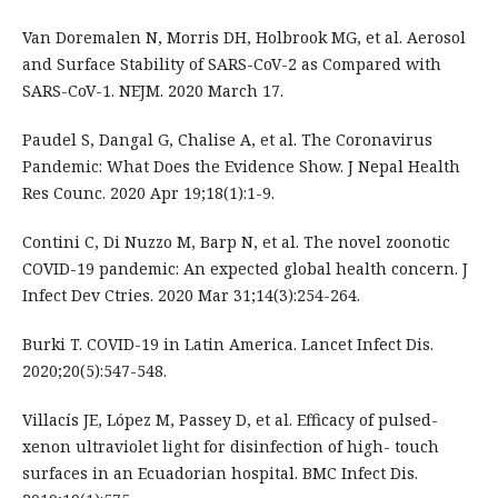
Van Doremalen N, Morris DH, Holbrook MG, et al. Aerosol
and Surface Stability of SARS-CoV-2 as Compared with
SARS-CoV-1. NEJM. 2020 March 17.
Paudel S, Dangal G, Chalise A, et al. The Coronavirus
Pandemic: What Does the Evidence Show. J Nepal Health
Res Counc. 2020 Apr 19;18(1):1-9.
Contini C, Di Nuzzo M, Barp N, et al. The novel zoonotic
COVID-19 pandemic: An expected global health concern. J
Infect Dev Ctries. 2020 Mar 31;14(3):254-264.
Burki T. COVID-19 in Latin America. Lancet Infect Dis.
2020;20(5):547-548.
Villacís JE, López M, Passey D, et al. Efficacy of pulsed-
xenon ultraviolet light for disinfection of high- touch
surfaces in an Ecuadorian hospital. BMC Infect Dis.