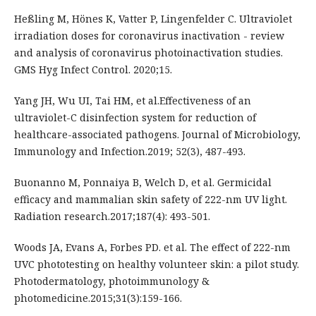
Heßling M, Hönes K, Vatter P, Lingenfelder C. Ultraviolet
irradiation doses for coronavirus inactivation - review
and analysis of coronavirus photoinactivation studies.
GMS Hyg Infect Control. 2020;15.
Yang JH, Wu UI, Tai HM, et al.Effectiveness of an
ultraviolet-C disinfection system for reduction of
healthcare-associated pathogens. Journal of Microbiology,
Immunology and Infection.2019; 52(3), 487-493.
Buonanno M, Ponnaiya B, Welch D, et al. Germicidal
efficacy and mammalian skin safety of 222-nm UV light.
Radiation research.2017;187(4): 493-501.
Woods JA, Evans A, Forbes PD. et al. The effect of 222-nm
UVC phototesting on healthy volunteer skin: a pilot study.
Photodermatology, photoimmunology &
photomedicine.2015;31(3):159-166.