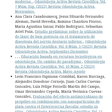
moderna.
,
Odontología Activa Revista Científica: Vol.
7 Núm. Esp. (2022): Revista Odontología Activa.
Noviembre.
Ana Clara Casadoumecq, Jesus Eduardo Fernandez
Aleman, David Heredia, Romina Chantiou Piorno,
Maria Agustina Saizar, Pablo Rodriguez, Sebastian
Ariel Puia,
Estudio preliminar sobre la utilización
de láser de baja potencia en el tratamiento de
disestesia del nervio dentario inferior.
,
Odontología
Activa Revista Científica: Vol. 8 Núm. 3 (2023): Revista
Odontología Activa. Septiembre.Diciembre
, , ,
Educación basada en recursos tecnológicos en
odontología. Un cambio de paradigma
,
Odontología
Activa Revista Científica: Vol. 10 Núm. 2 (2025):
Revista Odontología Activa. Mayo-Agosto
León Francisco Espinosa-Cristóbal, Karen Burciaga,
Alejandro Donohue-Cornejo, Juan Carlos Cuevas-
Gonzales, Luis Felipe Fornelli-Martín del Campo,
Omar Hernández-Cepeda, María Verónica Cuevas-
González,
Evaluación del efecto antimicrobiano de
propóleo en combinación con nanopartículas de
plata contra el Enterococcus faecalis: estudio in
vitro
,
Odontología Activa Revista Científica: Vol. 11