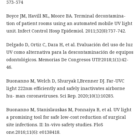
573-574
Boyce JM, Havill NL, Moore BA. Terminal decontamina-
tion of patient rooms using an automated mobile UV light
unit. Infect Control Hosp Epidemiol. 2011;32(8):737-742.
Delgado D, Ortiz C, Daza H, et al. Evaluación del uso de luz
UV como alternativa para la descontaminación de equipos
odontológicos. Memorias De Congresos UTP.2018;1(1):42-
46.
Buonanno M, Welch D, Shuryak I,Brenner DJ. Far-UVC
light 222nm efficiently and safely inactivates airborne
hu- man coronaviruses. Sci Rep. 2020;10(1):10285.
Buonanno M, Stanislauskas M, Ponnaiya B, et al. UV light
a promising tool for safe low-cost reduction of surgical
site infections. II: In-vivo safety studies. PloS
one.2016;11(6): e0138418.