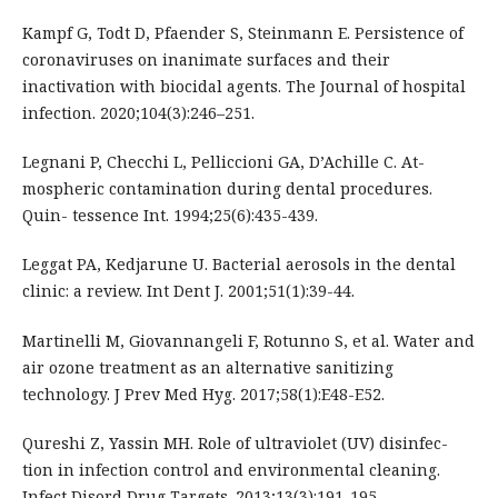
Kampf G, Todt D, Pfaender S, Steinmann E. Persistence of
coronaviruses on inanimate surfaces and their
inactivation with biocidal agents. The Journal of hospital
infection. 2020;104(3):246–251.
Legnani P, Checchi L, Pelliccioni GA, D’Achille C. At-
mospheric contamination during dental procedures.
Quin- tessence Int. 1994;25(6):435-439.
Leggat PA, Kedjarune U. Bacterial aerosols in the dental
clinic: a review. Int Dent J. 2001;51(1):39-44.
Martinelli M, Giovannangeli F, Rotunno S, et al. Water and
air ozone treatment as an alternative sanitizing
technology. J Prev Med Hyg. 2017;58(1):E48-E52.
Qureshi Z, Yassin MH. Role of ultraviolet (UV) disinfec-
tion in infection control and environmental cleaning.
Infect Disord Drug Targets. 2013;13(3):191-195.