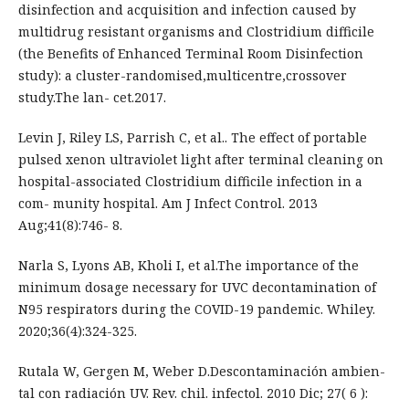
disinfection and acquisition and infection caused by
multidrug resistant organisms and Clostridium difficile
(the Benefits of Enhanced Terminal Room Disinfection
study): a cluster-randomised,multicentre,crossover
study.The lan- cet.2017.
Levin J, Riley LS, Parrish C, et al.. The effect of portable
pulsed xenon ultraviolet light after terminal cleaning on
hospital-associated Clostridium difficile infection in a
com- munity hospital. Am J Infect Control. 2013
Aug;41(8):746- 8.
Narla S, Lyons AB, Kholi I, et al.The importance of the
minimum dosage necessary for UVC decontamination of
N95 respirators during the COVID-19 pandemic. Whiley.
2020;36(4):324-325.
Rutala W, Gergen M, Weber D.Descontaminación ambien-
tal con radiación UV. Rev. chil. infectol. 2010 Dic; 27( 6 ):