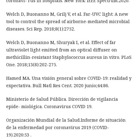
coronavi- rus in hospitals. New York: IEEE Spectrum.2020.
Welch D, Buonanno M, Grilj V, et al. Far-UVC light: A new
tool to control the spread of airborne-mediated microbial
diseases. Sci Rep. 2018;8(1):2752.
Welch D, Buonanno M, Shuryak I, et al. Effect of far
ultraviolet light emitted from an optical diffuser on
methicillin-resistant Staphylococcus aureus in vitro. PLoS
One. 2018;13(8):202-275.
Hamed MA. Una visión general sobre COVID-19: realidad y
expectativa. Bull Natl Res Cent. 2020 junio;44:86.
Ministerio de Salud Pública. Dirección de vigilancia
epide- miológica. Coronavirus COVID 19.
Organización Mundial de la Salud.Informe de situación
de la enfermedad por coronavirus 2019 (COVID-
19).2020:53 .