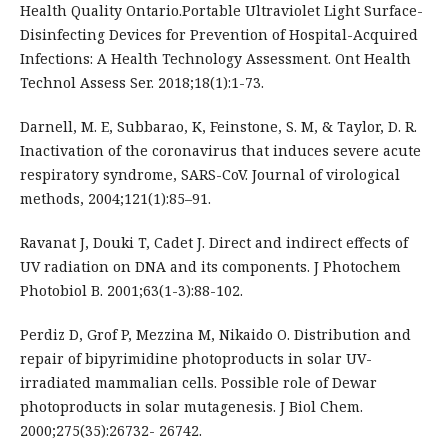
Health Quality Ontario.Portable Ultraviolet Light Surface-
Disinfecting Devices for Prevention of Hospital-Acquired
Infections: A Health Technology Assessment. Ont Health
Technol Assess Ser. 2018;18(1):1-73.
Darnell, M. E, Subbarao, K, Feinstone, S. M, & Taylor, D. R.
Inactivation of the coronavirus that induces severe acute
respiratory syndrome, SARS-CoV. Journal of virological
methods, 2004;121(1):85–91.
Ravanat J, Douki T, Cadet J. Direct and indirect effects of
UV radiation on DNA and its components. J Photochem
Photobiol B. 2001;63(1-3):88-102.
Perdiz D, Grof P, Mezzina M, Nikaido O. Distribution and
repair of bipyrimidine photoproducts in solar UV-
irradiated mammalian cells. Possible role of Dewar
photoproducts in solar mutagenesis. J Biol Chem.
2000;275(35):26732- 26742.