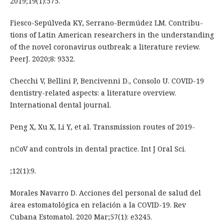
2019;19(1):575.
Fiesco-Sepúlveda KY, Serrano-Bermúdez LM. Contribu-
tions of Latin American researchers in the understanding
of the novel coronavirus outbreak: a literature review.
PeerJ. 2020;8: 9332.
Checchi V, Bellini P, Bencivenni D., Consolo U. COVID-19
dentistry-related aspects: a literature overview.
International dental journal.
Peng X, Xu X, Li Y, et al. Transmission routes of 2019-
nCoV and controls in dental practice. Int J Oral Sci.
;12(1):9.
Morales Navarro D. Acciones del personal de salud del
área estomatológica en relación a la COVID-19. Rev
Cubana Estomatol. 2020 Mar;57(1): e3245.