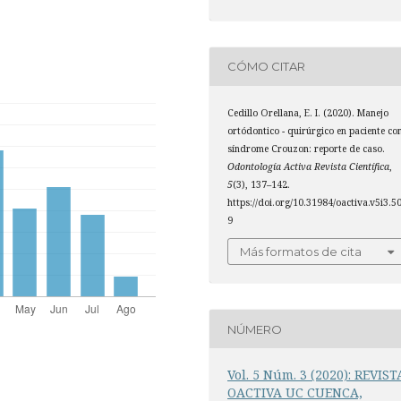
CÓMO CITAR
Cedillo Orellana, E. I. (2020). Manejo
ortódontico - quirúrgico en paciente co
síndrome Crouzon: reporte de caso.
Odontología Activa Revista Científica
,
5
(3), 137–142.
https://doi.org/10.31984/oactiva.v5i3.5
9
Más formatos de cita
NÚMERO
Vol. 5 Núm. 3 (2020): REVIST
OACTIVA UC CUENCA,