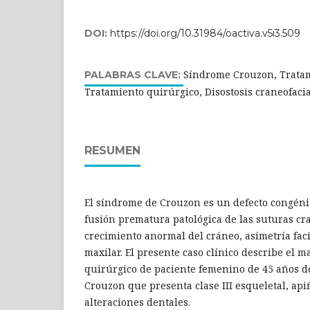
DOI:
https://doi.org/10.31984/oactiva.v5i3.509
Síndrome Crouzon, Tratam
PALABRAS CLAVE:
Tratamiento quirúrgico, Disostosis craneofaci
RESUMEN
El síndrome de Crouzon es un defecto congéni
fusión prematura patológica de las suturas c
crecimiento anormal del cráneo, asimetría faci
maxilar. El presente caso clínico describe el m
quirúrgico de paciente femenino de 45 años 
Crouzon que presenta clase III esqueletal, api
alteraciones dentales.