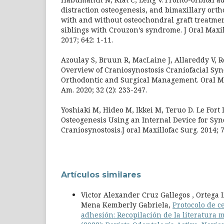
distraction osteogenesis, and bimaxillary ort
with and without osteochondral graft treatme
siblings with Crouzon’s syndrome. J Oral Maxi
2017; 642: 1-11.
Azoulay S, Bruun R, MacLaine J, Allareddy V, 
Overview of Craniosynostosis Craniofacial S
Orthodontic and Surgical Management. Oral Ma
Am. 2020; 32 (2): 233-247.
Yoshiaki M, Hideo M, Ikkei M, Teruo D. Le Fort I
Osteogenesis Using an Internal Device for Sy
Craniosynostosis.J oral Maxillofac Surg. 2014; 7
Artículos similares
Victor Alexander Cruz Gallegos , Ortega
Mena Kemberly Gabriela,
Protocolo de c
adhesión: Recopilación de la literatura