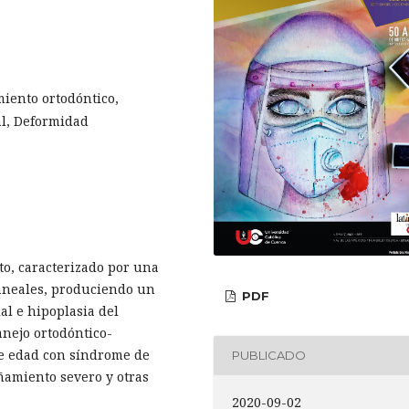
iento ortodóntico,
al, Deformidad
to, caracterizado por una
raneales, produciendo un
PDF
al e hipoplasia del
anejo ortodóntico-
de edad con síndrome de
PUBLICADO
ñamiento severo y otras
2020-09-02