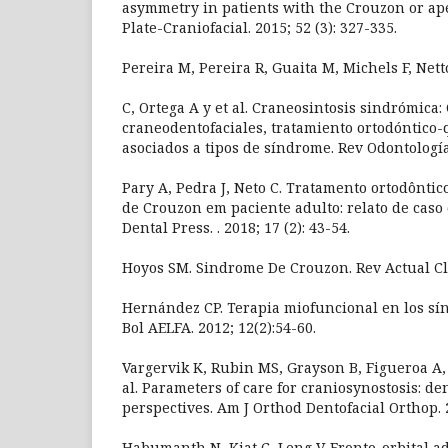
asymmetry in patients with the Crouzon or ap
Plate-Craniofacial. 2015; 52 (3): 327-335.
Pereira M, Pereira R, Guaita M, Michels F, Nett
C, Ortega A y et al. Craneosintosis sindrómica: 
craneodentofaciales, tratamiento ortodóntico-
asociados a tipos de síndrome. Rev Odontología.
Pary A, Pedra J, Neto C. Tratamento ortodônti
de Crouzon em paciente adulto: relato de caso 
Dental Press. . 2018; 17 (2): 43-54.
Hoyos SM. Sindrome De Crouzon. Rev Actual Cli
Hernández CP. Terapia miofuncional en los sí
Bol AELFA. 2012; 12(2):54-60.
Vargervik K, Rubin MS, Grayson B, Figueroa A, K
al. Parameters of care for craniosynostosis: d
perspectives. Am J Orthod Dentofacial Orthop. 2
Habumanth N, Kiat C, Leng V. Fronto-orbital ad