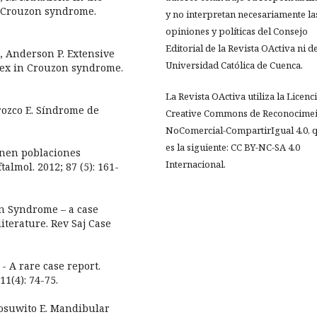
e Crouzon syndrome.
y no interpretan necesariamente la
opiniones y políticas del Consejo
Editorial de la Revista OActiva ni de
, Anderson P. Extensive
Universidad Católica de Cuenca.
lex in Crouzon syndrome.
La Revista OActiva utiliza la Licenc
Orozco E. Síndrome de
Creative Commons de Reconocimei
NoComercial-CompartirIgual 4.0, 
es la siguiente: CC BY-NC-SA 4.0
onen poblaciones
Internacional.
almol. 2012; 87 (5): 161-
n Syndrome – a case
literature. Rev Saj Case
 A rare case report.
11(4): 74-75.
kosuwito E. Mandibular