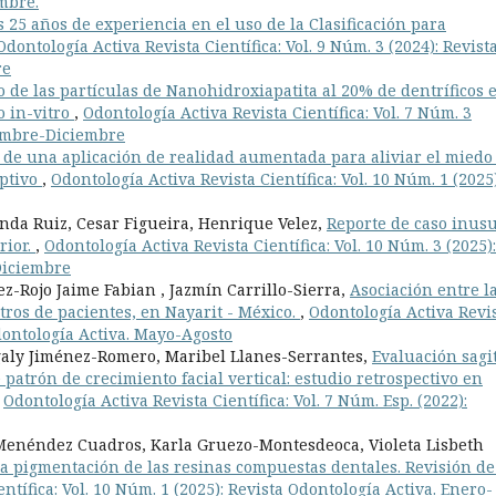
embre.
s 25 años de experiencia en el uso de la Clasificación para
Odontología Activa Revista Científica: Vol. 9 Núm. 3 (2024): Revist
re
o de las partículas de Nanohidroxiapatita al 20% de dentríficos 
o in-vitro
,
Odontología Activa Revista Científica: Vol. 7 Núm. 3
iembre-Diciembre
 de una aplicación de realidad aumentada para aliviar el miedo 
iptivo
,
Odontología Activa Revista Científica: Vol. 10 Núm. 1 (2025)
nda Ruiz, Cesar Figueira, Henrique Velez,
Reporte de caso inus
rior.
,
Odontología Activa Revista Científica: Vol. 10 Núm. 3 (2025):
Diciembre
ez-Rojo Jaime Fabian , Jazmín Carrillo-Sierra,
Asociación entre l
stros de pacientes, en Nayarit - México.
,
Odontología Activa Revi
Odontología Activa. Mayo-Agosto
galy Jiménez-Romero, Maribel Llanes-Serrantes,
Evaluación sagi
 patrón de crecimiento facial vertical: estudio retrospectivo en
,
Odontología Activa Revista Científica: Vol. 7 Núm. Esp. (2022):
Menéndez Cuadros, Karla Gruezo-Montesdeoca, Violeta Lisbeth
la pigmentación de las resinas compuestas dentales. Revisión de
ntífica: Vol. 10 Núm. 1 (2025): Revista Odontología Activa. Enero-