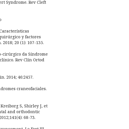
ert Syndrome. Rev Cleft
o
Características
quirúrgico y factores
 2018; 20 (1): 107-135.
co-cirúrgico da Síndrome
clínico. Rev Clín Ortod
n. 2014; 46:2457.
ndromes craneofaciales.
reiborg S, Shirley J, et
ental and orthodontic
012;141(4): 68-73.
vancement, Le Fort III