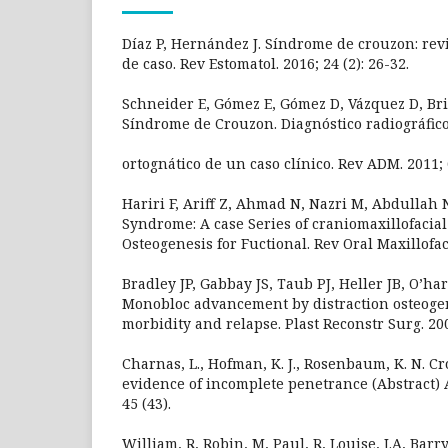
Díaz P, Hernández J. Síndrome de crouzon: rev
de caso. Rev Estomatol. 2016; 24 (2): 26-32.
Schneider E, Gómez E, Gómez D, Vázquez D, Brit
Síndrome de Crouzon. Diagnóstico radiográfico
ortognático de un caso clínico. Rev ADM. 2011; 6
Hariri F, Ariff Z, Ahmad N, Nazri M, Abdullah
Syndrome: A case Series of craniomaxillofacial
Osteogenesis for Fuctional. Rev Oral Maxillofac 
Bradley JP, Gabbay JS, Taub PJ, Heller JB, O’ha
Monobloc advancement by distraction osteoge
morbidity and relapse. Plast Reconstr Surg. 200
Charnas, L., Hofman, K. J., Rosenbaum, K. N. 
evidence of incomplete penetrance (Abstract) A
45 (43).
William, R, Robin, M, Paul, R, Louise, J.A, Barr