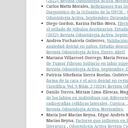
(2022): Revista Odontología Activa. Novi
Carlos Matta Morales,
Reflexiones tras lo
Diagnóstico de la Oclusión de la UPCH.
,
Odontología Activa. Septiembre-Diciemb
Diego Gordon, Karina Farfán-Mera,
Efect
el sellado de túbulos dentinarios. Estudi
(2022): Revista Odontología Activa. Sept
Andrea Puchaicela Gutierrez,
Validación
ansiedad dental en niños. Estudio descr
Revista Odontología Activa. Enero-Abril
Mariana Villarroel-Dorrego, María Ferna
de Tumor Fibroso Solitario en labio supe
Revista Odontología Activa. Septiembre-
Patricia Sthefania Sierra Ruelas, Gutiérr
forma de la cara y el arco dental en regi
Científica: Vol. 9 Núm. 2 (2024): Revista 
Danilo Torres, Miriam Lima-Illescas, Ma
de los labios en individuos con diferente
radiografías cefálicas laterales, Cuenca.
Revista Odontología Activa. Noviembre.
María José Macías Reyna, Edgar Andrés 
Macías Reyna,
Factores que influyen en 
literatura
,
Odontología Activa Revista Cie