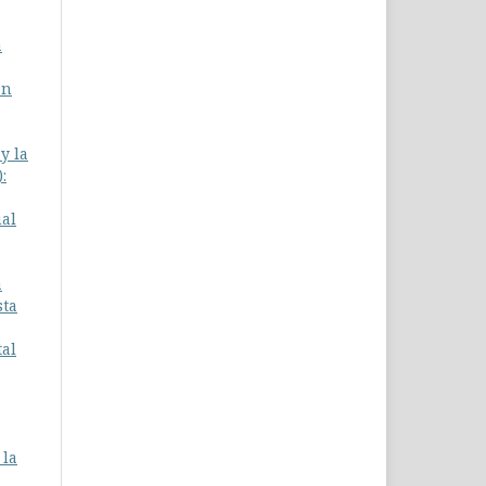
a
en
y la
:
ual
a
sta
tal
 la