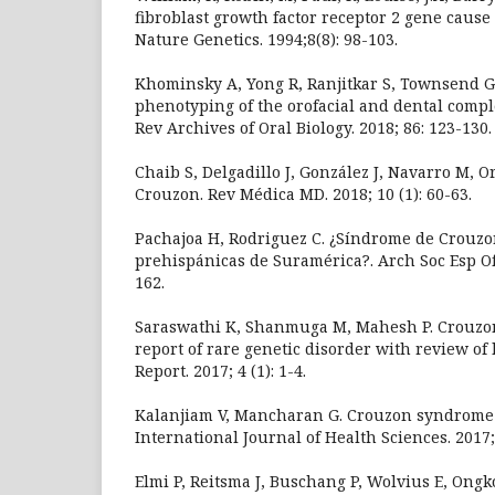
fibroblast growth factor receptor 2 gene caus
Nature Genetics. 1994;8(8): 98-103.
Khominsky A, Yong R, Ranjitkar S, Townsend G
phenotyping of the orofacial and dental comp
Rev Archives of Oral Biology. 2018; 86: 123-130.
Chaib S, Delgadillo J, González J, Navarro M, 
Crouzon. Rev Médica MD. 2018; 10 (1): 60-63.
Pachajoa H, Rodriguez C. ¿Síndrome de Crouz
prehispánicas de Suramérica?. Arch Soc Esp Oft
162.
Saraswathi K, Shanmuga M, Mahesh P. Crouzo
report of rare genetic disorder with review of 
Report. 2017; 4 (1): 1-4.
Kalanjiam V, Mancharan G. Crouzon syndrome -
International Journal of Health Sciences. 2017;
Elmi P, Reitsma J, Buschang P, Wolvius E, Ong