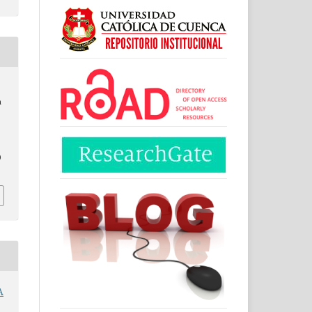
n
0
A