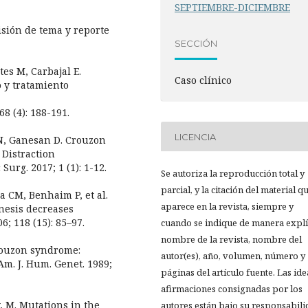
SEPTIEMBRE-DICIEMBRE
isión de tema y reporte
SECCIÓN
es M, Carbajal E.
Caso clínico
 y tratamiento
8 (4): 188-191.
LICENCIA
 N, Ganesan D. Crouzon
 Distraction
Surg. 2017; 1 (1): 1-12.
Se autoriza la reproducción total y
parcial, y la citación del material q
ra CM, Benhaim P, et al.
aparece en la revista, siempre y
nesis decreases
6; 118 (15): 85–97.
cuando se indique de manera explíc
nombre de la revista, nombre del
Crouzon syndrome:
autor(es), año, volumen, número y
m. J. Hum. Genet. 1989;
páginas del artículo fuente. Las ide
afirmaciones consignadas por los
y, M. Mutations in the
autores están bajo su responsabil