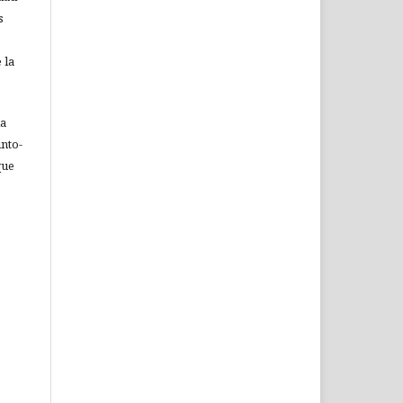
s
 la
ia
nto-
que