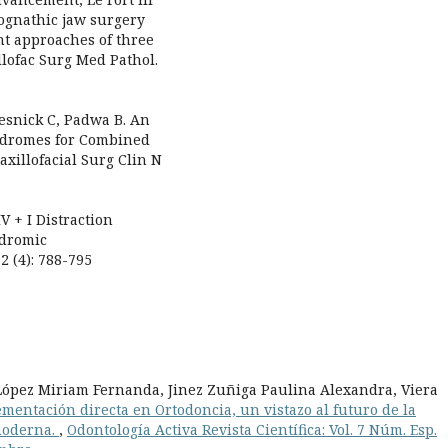
hognathic jaw surgery
nt approaches of three
llofac Surg Med Pathol.
Resnick C, Padwa B. An
yndromes for Combined
xillofacial Surg Clin N
V + I Distraction
ndromic
2 (4): 788-795
 López Miriam Fernanda, Jinez Zuñiga Paulina Alexandra, Viera
ementación directa en Ortodoncia, un vistazo al futuro de la
 moderna.
,
Odontología Activa Revista Científica: Vol. 7 Núm. Esp.