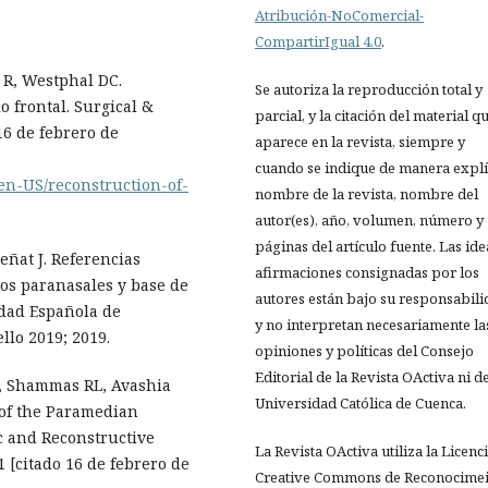
Atribución-NoComercial-
CompartirIgual 4.0
.
 R, Westphal DC.
Se autoriza la reproducción total y
 frontal. Surgical &
parcial, y la citación del material q
16 de febrero de
aparece en la revista, siempre y
cuando se indique de manera explíc
/en-US/reconstruction-of-
nombre de la revista, nombre del
autor(es), año, volumen, número y
páginas del artículo fuente. Las ide
eñat J. Referencias
afirmaciones consignadas por los
os paranasales y base de
autores están bajo su responsabil
edad Española de
y no interpretan necesariamente la
llo 2019; 2019.
opiniones y políticas del Consejo
Editorial de la Revista OActiva ni de
, Shammas RL, Avashia
Universidad Católica de Cuenca.
 of the Paramedian
ic and Reconstructive
La Revista OActiva utiliza la Licenc
 [citado 16 de febrero de
Creative Commons de Reconocimei