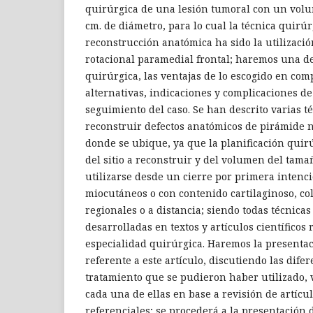
quirúrgica de una lesión tumoral con un vol
cm. de diámetro, para lo cual la técnica quirúr
reconstrucción anatómica ha sido la utilizació
rotacional paramedial frontal; haremos una de
quirúrgica, las ventajas de lo escogido en com
alternativas, indicaciones y complicaciones de 
seguimiento del caso. Se han descrito varias t
reconstruir defectos anatómicos de pirámide n
donde se ubique, ya que la planificación qu
del sitio a reconstruir y del volumen del tama
utilizarse desde un cierre por primera intenció
miocutáneos o con contenido cartilaginoso, col
regionales o a distancia; siendo todas técnica
desarrolladas en textos y artículos científicos 
especialidad quirúrgica. Haremos la presentac
referente a este artículo, discutiendo las dife
tratamiento que se pudieron haber utilizado, 
cada una de ellas en base a revisión de artícul
referenciales; se procederá a la presentación d