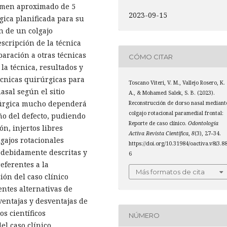
umen aproximado de 5
2023-09-15
gica planificada para su
n de un colgajo
scripción de la técnica
paración a otras técnicas
CÓMO CITAR
la técnica, resultados y
écnicas quirúrgicas para
Toscano Viteri, V. M., Vallejo Rosero, K.
asal según el sitio
A., & Mohamed Salek, S. B. (2023).
irúrgica mucho dependerá
Reconstrucción de dorso nasal mediant
colgajo rotacional paramedial frontal:
ño del defecto, pudiendo
Reporte de caso clínico.
Odontología
n, injertos libres
Activa Revista Científica
,
8
(3), 27–34.
gajos rotacionales
https://doi.org/10.31984/oactiva.v8i3.8
s debidamente descritas y
6
referentes a la
Más formatos de cita
ión del caso clínico
rentes alternativas de
ventajas y desventajas de
os científicos
NÚMERO
el caso clínico.