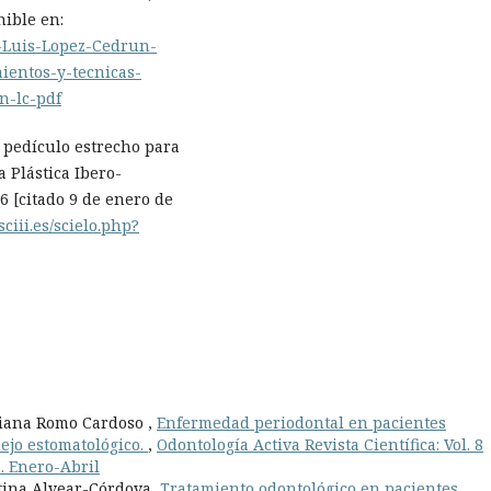
nible en:
e-Luis-Lopez-Cedrun-
ientos-y-tecnicas-
n-lc-pdf
 pedículo estrecho para
a Plástica Ibero-
6 [citado 9 de enero de
isciii.es/scielo.php?
riana Romo Cardoso ,
Enfermedad periodontal en pacientes
nejo estomatológico.
,
Odontología Activa Revista Científica: Vol. 8
a. Enero-Abril
stina Alvear-Córdova,
Tratamiento odontológico en pacientes