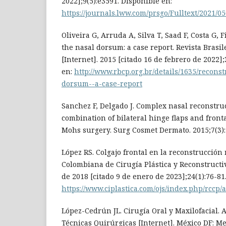
2022];9(5):e3591. Disponible en:
https://journals.lww.com/prsgo/Fulltext/2021/
Oliveira G, Arruda A, Silva T, Saad F, Costa G, 
the nasal dorsum: a case report. Revista Brasil
[Internet]. 2015 [citado 16 de febrero de 2022];
en:
http://www.rbcp.org.br/details/1635/reconst
dorsum--a-case-report
Sanchez F, Delgado J. Complex nasal reconstru
combination of bilateral hinge flaps and front
Mohs surgery. Surg Cosmet Dermato. 2015;7(3):
López RS. Colgajo frontal en la reconstrucción 
Colombiana de Cirugía Plástica y Reconstructiv
de 2018 [citado 9 de enero de 2023];24(1):76-81
https://www.ciplastica.com/ojs/index.php/rccp/a
López-Cedrún JL. Cirugía Oral y Maxilofacial. 
Técnicas Quirúrgicas [Internet]. México DF: 