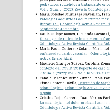
pediátricos sometidos a tratamiento onco
Vol. 7 Núm. 3 (2022): Revista Odontologí
María Soledad Munizaga Naveillan, Franc
Patologías adquiridas del territorio max
literatura.
,
Odontología Activa Revista Cie
Septiembre-Diciembre
Dania Quispe Ramos, Fernanda Sacoto Fi
Estrategia de retiro de instrumentos frac
Odontología Activa Revista Científica: Vo
María Paula Gutiérrez Solano, María del
enfermedad cardiovascular.
,
Odontología
Activa. Enero-Abril
Mauricio Zhingre Suárez, Carolina Romá
contexto del COVID 19: Reporte de caso c
7 Núm. 1 (2022): Vol. 7 No. 1 REVISTA 
Camila Berenice Reino Zumba, Paola Pat
Cisne Centeno Dávila,
Detección de Stap
odontológico.
,
Odontología Activa Revista
Agosto
Cristina Rojas Carrera , Juan Marcos Pari
farmacológico del dolor orofacial asociad
Odontología Activa Revista Científica: Vol