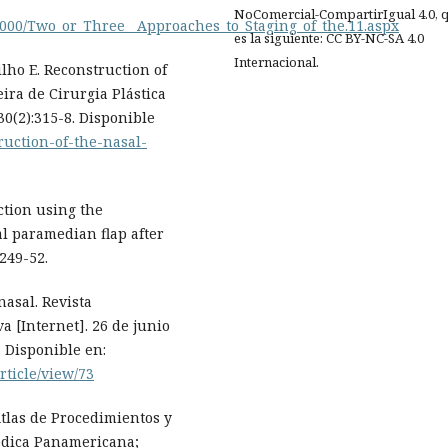
NoComercial-CompartirIgual 4.0, 
05000/Two_or_Three__Approaches_to_Staging_of_the.11.aspx
es la siguiente: CC BY-NC-SA 4.0
Internacional.
Filho E. Reconstruction of
eira de Cirurgia Plástica
30(2):315-8. Disponible
ruction-of-the-nasal-
ction using the
al paramedian flap after
249-52.
nasal. Revista
a [Internet]. 26 de junio
. Disponible en:
rticle/view/73
Atlas de Procedimientos y
Medica Panamericana;