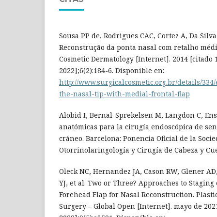
Sousa PP de, Rodrigues CAC, Cortez A, Da Silva
Reconstrução da ponta nasal com retalho médio
Cosmetic Dermatology [Internet]. 2014 [citado 
2022];6(2):184-6. Disponible en:
http://www.surgicalcosmetic.org.br/details/334
the-nasal-tip-with-medial-frontal-flap
Alobid I, Bernal-Sprekelsen M, Langdon C, Ens
anatómicas para la cirugía endoscópica de sen
cráneo. Barcelona: Ponencia Oficial de la Soci
Otorrinolaringología y Cirugía de Cabeza y Cue
Oleck NC, Hernandez JA, Cason RW, Glener AD
YJ, et al. Two or Three? Approaches to Staging
Forehead Flap for Nasal Reconstruction. Plast
Surgery – Global Open [Internet]. mayo de 2021