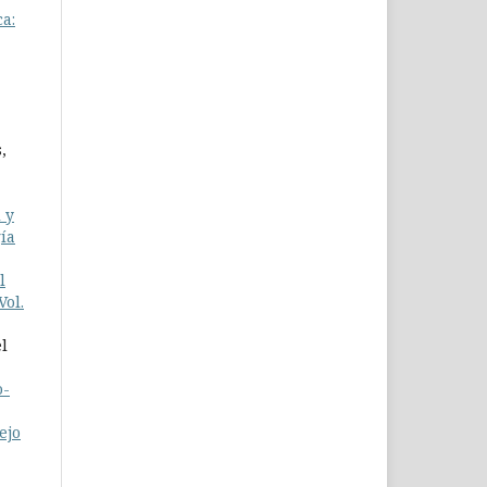
ca:
,
 y
gía
l
Vol.
l
o-
ejo