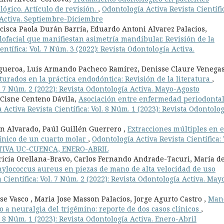
lógico. Artículo de revisión.
,
Odontología Activa Revista Científi
a Activa. Septiembre-Diciembre
isca Paola Durán Barría, Eduardo Antoni Alvarez Palacios,
ilofacial que manifiestan asimetría mandibular. Revisión de la
ntífica: Vol. 7 Núm. 3 (2022): Revista Odontología Activa.
gueroa, Luis Armando Pacheco Ramírez, Denisse Claure Venegas
turados en la práctica endodóntica: Revisión de la literatura
,
l. 7 Núm. 2 (2022): Revista Odontología Activa. Mayo-Agosto
 Cisne Centeno Dávila,
Asociación entre enfermedad periodontal
 Activa Revista Científica: Vol. 8 Núm. 1 (2023): Revista Odontolo
n Alvarado, Paúl Guillén Guerrero ,
Extracciones múltiples en e
línico de un cuarto molar
,
Odontología Activa Revista Científica: 
OACTIVA UC-CUENCA, ENERO-ABRIL
ricia Orellana-Bravo, Carlos Fernando Andrade-Tacuri, María de
hylococcus aureus en piezas de mano de alta velocidad de uso
 Científica: Vol. 7 Núm. 2 (2022): Revista Odontología Activa. May
se Vasco , Maria Jose Masson Palacios, Jorge Agurto Castro ,
Man
o a neuralgia del trigémino: reporte de dos casos clínicos
,
. 8 Núm. 1 (2023): Revista Odontología Activa. Enero-Abril