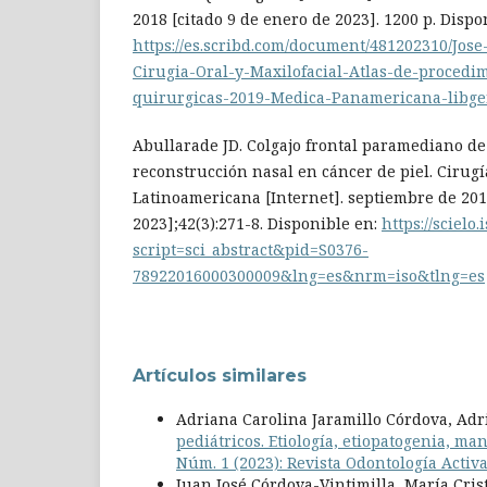
2018 [citado 9 de enero de 2023]. 1200 p. Dispo
https://es.scribd.com/document/481202310/Jos
Cirugia-Oral-y-Maxilofacial-Atlas-de-procedim
quirurgicas-2019-Medica-Panamericana-libge
Abullarade JD. Colgajo frontal paramediano de
reconstrucción nasal en cáncer de piel. Cirugí
Latinoamericana [Internet]. septiembre de 201
2023];42(3):271-8. Disponible en:
https://scielo.
script=sci_abstract&pid=S0376-
78922016000300009&lng=es&nrm=iso&tlng=es
Artículos similares
Adriana Carolina Jaramillo Córdova, Ad
pediátricos. Etiología, etiopatogenia, ma
Núm. 1 (2023): Revista Odontología Activ
Juan José Córdova-Vintimilla, María Cri