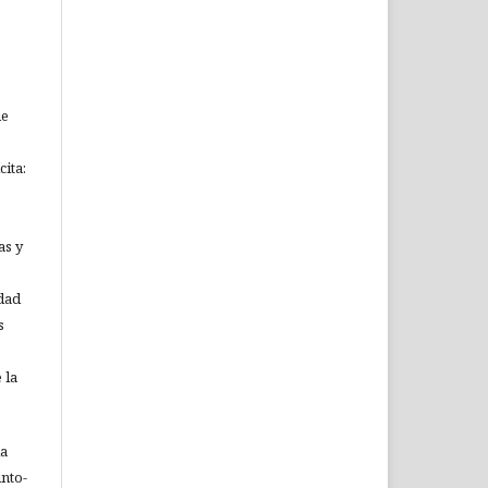
ue
ita:
as y
idad
s
 la
ia
nto-